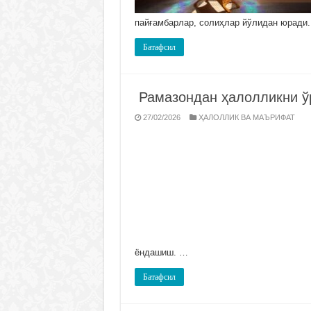
пайғамбарлар, солиҳлар йўлидан юради.
Батафсил
Рамазондан ҳалолликни ў
27/02/2026
ҲАЛОЛЛИК ВА МАЪРИФАТ
ёндашиш. …
Батафсил