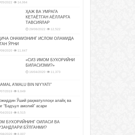
/05/2022
14,064
ҲАЖ ВА УМРАГА
КЕТАЁТГАН АЁЛЛАРГА
ТАВСИЯЛАР
29/06/2022
12,522
ДИЧА ОНАМИЗНИНГ ИСЛОМ ОЛАМИДА
ГАН ЎРНИ
/09/2020
11,647
«СИЗ ИМОМ БУХОРИЙНИ
БИЛАСИЗМИ?»
16/04/2020
11,373
NAMAL A’MALU BIN NIYYATI”
/07/2019
9,649
ожиддин Ўший раҳматуллоҳи алайҳ ва
нг “Бадъул амолий” асари
/04/2019
8,515
ОМ БУХОРИЙНИНГ ОИЛАСИ ВА
РЗАНДЛАРИ БЎЛГАНМИ?
/08/2020
8,007