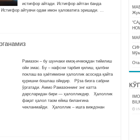
истиғфор айтади. Истиғфор айтган банда
МА
 Истиғфор айтувчи одам имон ҳаловатига эришади. …
Жум
“СА
НО
МАР
рганамиз
СИ
Мўм
Рамазон – бу шунчаки емоқ-ичмоқдан тийилиш
Ота
ойи эмас. Бу – нафсни тарбия қилиш, қалбни
поклаш ва ҳаётимизни ҳалоллик асосида қайта
қуришни бошлаш ойидир. Рўза бизга сабрни
КЎ
ўргатади. Аммо Рамазоннинг энг катта
дарсларидан бири — ҳалолликдир. Ҳалоллик
IMO
фақат ҳалол таом ейиш билангина
BIL
чекланмайди. Ҳалоллик – ишга виждонан
15