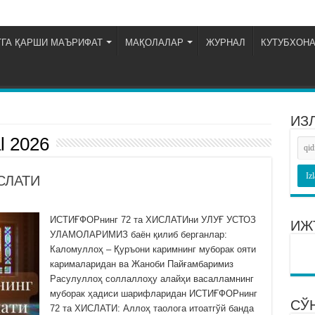
ГА ҚАРШИ МАЪРИФАТ
МАҚОЛАЛАР
ЖУРНАЛ
КУТУБХОН
ИЗ
l 2026
СЛАТИ
ИСТИҒФОРнинг 72 та ХИСЛАТИни УЛУҒ УСТОЗ
ИЖ
УЛАМОЛАРИМИЗ баён қилиб берганлар:
Каломуллоҳ – Қуръони каримнинг муборак ояти
карималаридан ва Жаноби Пайғамбаримиз
Расулуллоҳ соллаллоҳу алайҳи васалламнинг
муборак ҳадиси шарифларидан ИСТИҒФОРнинг
СЎ
72 та ХИСЛАТИ: Аллоҳ таолога итоатгўй банда