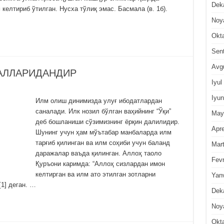
Dek
келтириб ўтилган. Нусха тўлиқ эмас. Басмала (в. 1б).
Noy
Okt
Sen
Avg
АЛЛАРИДАНДИР
Iyul
Iyun
Илм олиш динимизда улуғ ибодатлардан
саналади. Илк нозил бўлган ваҳийнинг “Ўқи”
May
деб бошланиши сўзимизнинг ёрқин далилидир.
Apre
Шунинг учун ҳам мўътабар манбаларда илм
тарғиб қилинган ва илм соҳиби учун баланд
Mar
даражалар ваъда қилинган. Аллоҳ таоло
Fevr
Қуръони каримда: “Аллоҳ сизлардан имон
келтирган ва илм ато этилган зотларни
Yan
[1] деган. …
Dek
Noy
Okt