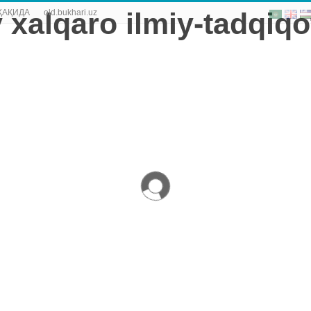
ҲАҚИДА
old.bukhari.uz