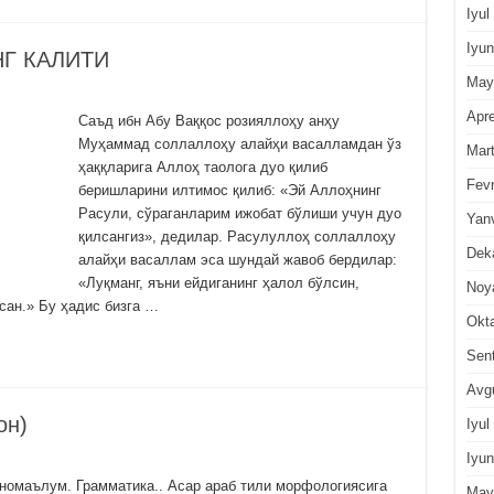
Iyul
Iyun
НГ КАЛИТИ
May
Apre
Саъд ибн Абу Ваққос розияллоҳу анҳу
Муҳаммад соллаллоҳу алайҳи васалламдан ўз
Mar
ҳаққларига Аллоҳ таолога дуо қилиб
Fevr
беришларини илтимос қилиб: «Эй Аллоҳнинг
Расули, сўраганларим ижобат бўлиши учун дуо
Yan
қилсангиз», дедилар. Расулуллоҳ соллаллоҳу
Dek
алайҳи васаллам эса шундай жавоб бердилар:
«Луқманг, яъни ейдиганинг ҳалол бўлсин,
Noy
ан.» Бу ҳадис бизга …
Okt
Sen
Avg
қон)
Iyul
Iyun
номаълум. Грамматика.. Асар араб тили морфологиясига
May