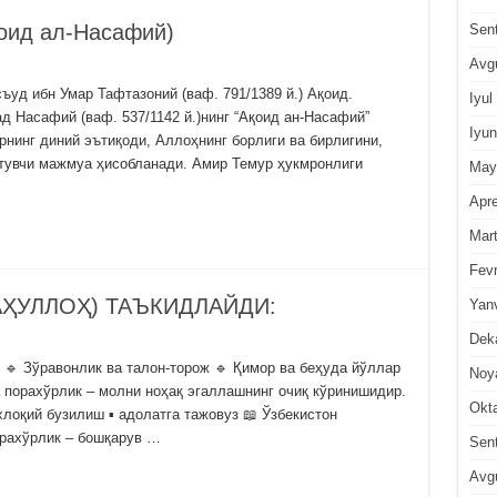
شر (Шарҳ ақоид ал-Насафий)
Sen
Avg
уд ибн Умар Тафтазоний (ваф. 791/1389 й.) Ақоид.
Iyul
Насафий (ваф. 537/1142 й.)нинг “Ақоид ан-Насафий”
Iyun
рнинг диний эътиқоди, Аллоҳнинг борлиги ва бирлигини,
тувчи мажмуа ҳисобланади. Амир Темур ҳукмронлиги
May
Apre
Mar
Fevr
ҲУЛЛОҲ) ТАЪКИДЛАЙДИ:
Yan
Dek
:
Зўравонлик ва талон-торож
Қимор ва беҳуда
Noy
мотида порахўрлик – молни ноҳақ эгаллашнинг очиқ
Okt
оят, балки:
ахлоқий бузилиш
адолатга тажовуз
ига кўра: Порахўрлик – бошқарув …
Sen
Avg