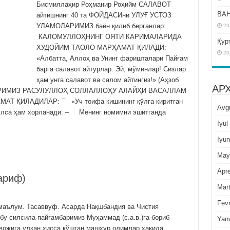
Бисмиллаҳир Роҳманир Роҳийм САЛАВОТ
BAH
айтишнинг 40 та ФОЙДАСИни УЛУҒ УСТОЗ
УЛАМОЛАРИМИЗ баён қилиб берганлар:
29
КАЛОМУЛЛОҲНИНГ ОЯТИ КАРИМАЛАРИДА
Қур
ХУДОЙИМ ТАОЛО МАРҲАМАТ ҚИЛАДИ:
20
«Албатта, Аллоҳ ва Унинг фаришталари Пайғам
барга салавот айтурлар. Эй, мўминлар! Сизлар
ҳам унга салавот ва салом айтингиз!» (Аҳзоб
АР
МБАРИМИЗ РАСУЛУЛЛОҲ СОЛЛАЛЛОҲУ АЛАЙҲИ ВАСАЛЛАМ
 ҚИЛАДИЛАР: ¯ «Уч тоифа кишининг қўлга киритган
Avg
бўлса ҳам хорланади: – Менинг номимни эшитганда
 …
Iyul
Iyun
May
Apre
и шариф)
Mar
Fevr
маълум. Тасаввуф. Асарда Нақшбандия ва Чистия
бу силсила пайғамбаримиз Муҳаммад (с.а.в.)га бориб
Yan
ивожига улкан ҳисса қўшган машҳур олимлар ҳақида