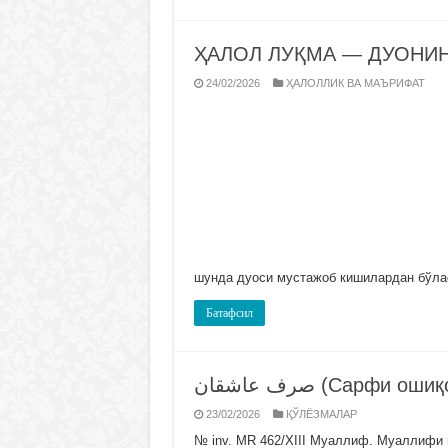
ҲАЛОЛ ЛУҚМА — ДУОНИ
24/02/2026
ҲАЛОЛЛИК ВА МАЪРИФАТ
шунда дуоси мустажоб кишилардан бўлас
Батафсил
صرف عاشقان (Сарфи оши
23/02/2026
ҚЎЛЁЗМАЛАР
№ inv. MR 462/ХIII Муаллиф. Муаллифи 