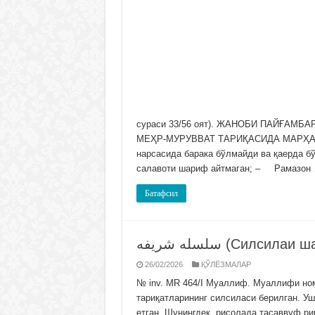
сураси 33/56 оят). ЖАНОБИ ПАЙҒА
МЕҲР-МУРУВВАТ ТАРИҚАСИДА МАРҲАМАТ
нарсасида барака бўлмайди ва қаерда 
салавоти шариф айтмаган; – Рамазон
Батафсил
سلسله شريفه (Силсила
26/02/2026
ҚЎЛЁЗМАЛАР
№ inv. MR 464/I Муаллиф. Муаллифи но
тариқатларининг силсиласи берилган. Уш
етган. Шунингдек, рисолада тасаввуф р