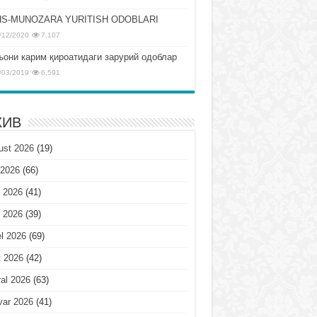
S-MUNOZARA YURITISH ODOBLARI
/12/2020
7,107
ъони карим қироатидаги зарурий одоблар
/03/2019
6,591
ХИВ
ust 2026
(19)
 2026
(66)
 2026
(41)
 2026
(39)
l 2026
(69)
t 2026
(42)
al 2026
(63)
var 2026
(41)