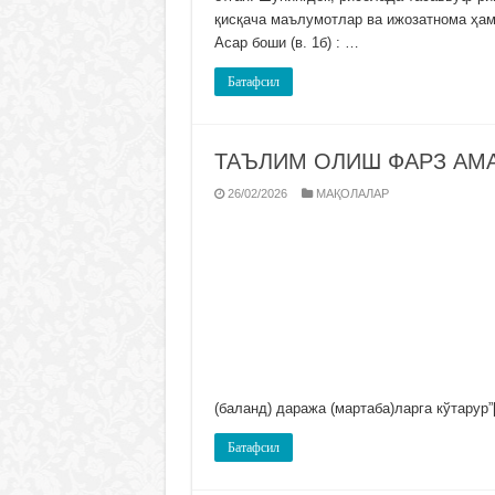
қисқача маълумотлар ва ижозатнома ҳам 
Асар боши (в. 1б) : …
Батафсил
ТАЪЛИМ ОЛИШ ФАРЗ АМ
26/02/2026
МАҚОЛАЛАР
(баланд) даража (мартаба)ларга кўтарур”
Батафсил