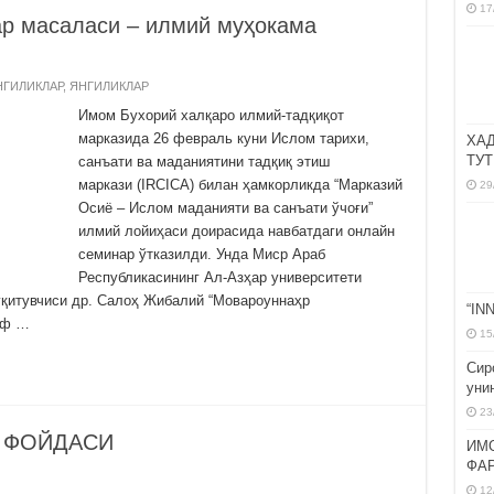
17
ар масаласи – илмий муҳокама
НГИЛИКЛАР
,
ЯНГИЛИКЛАР
Имом Бухорий халқаро илмий-тадқиқот
марказида 26 февраль куни Ислом тарихи,
ХА
ТУТ
санъати ва маданиятини тадқиқ этиш
маркази (IRCICA) билан ҳамкорликда “Марказий
29
Осиё – Ислом маданияти ва санъати ўчоғи”
илмий лойиҳаси доирасида навбатдаги онлайн
семинар ўтказилди. Унда Миср Араб
Республикасининг Ал-Азҳар университети
ўқитувчиси др. Салоҳ Жибалий “Мовароуннаҳр
“IN
оф …
15
Сир
уни
23
а ФОЙДАСИ
ИМ
ФА
12