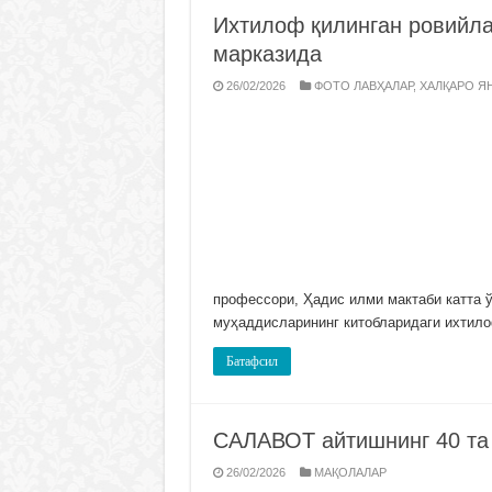
Ихтилоф қилинган ровийл
марказида
26/02/2026
ФОТО ЛАВҲАЛАР
,
ХАЛҚАРО Я
профессори, Ҳадис илми мактаби катта 
муҳаддисларининг китобларидаги ихтил
Батафсил
САЛАВОТ айтишнинг 40 т
26/02/2026
МАҚОЛАЛАР