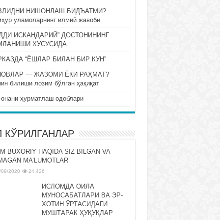
ВЛИДНИ НИШОНЛАШ БИДЪАТМИ?
ҳур уламоларнинг илмий жавоби
ДДИ ИСКАНДАРИЙ” ДОСТОНИНИНГ
МЛАНИШИ ХУСУСИДА…
КАЗДА “ЁШЛАР БИЛАН БИР КУН”
НОВЛАР — ЖАЗОМИ ЁКИ РАҲМАТ?
ин билиши лозим бўлган ҳақиқат
-онани ҳурматлаш одоблари
П КЎРИЛГАНЛАР
M BUXORIY HAQIDA SIZ BILGAN VA
MAGAN MA’LUMOTLAR
/09/2020
24,426
ИСЛОМДА ОИЛА
МУНОСАБАТЛАРИ ВА ЭР-
ХОТИН ЎРТАСИДАГИ
МУШТАРАК ҲУҚУҚЛАР