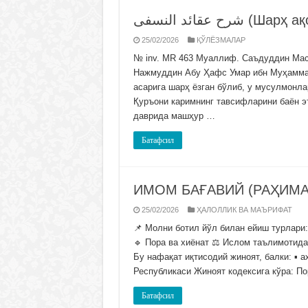
ح عقائد النسفى
25/02/2026
ҚЎЛЁЗМАЛАР
№ inv. MR 463 Муаллиф. Саъдуддин Масъ
Нажмуддин Абу Ҳафс Умар ибн Муҳаммад 
асарига шарҳ ёзган бўлиб, у мусулмонла
Қуръони каримнинг тавсифларини баён э
даврида машҳур …
Батафсил
ИМОМ БАҒАВИЙ (РАҲИМА
25/02/2026
ҲАЛОЛЛИК ВА МАЪРИФАТ
Молни ботил йўл билан ейиш турлари
йўллар
Пора ва хиёнат
Ислом таъли
кўринишидир. Бу нафақат иқтисодий жин
Ўзбекистон Республикаси Жиноят кодекс
Батафсил