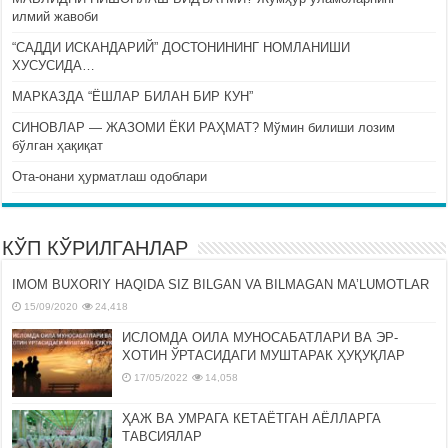
илмий жавоби
“САДДИ ИСКАНДАРИЙ” ДОСТОНИНИНГ НОМЛАНИШИ
ХУСУСИДА…
МАРКАЗДА “ЁШЛАР БИЛАН БИР КУН”
СИНОВЛАР — ЖАЗОМИ ЁКИ РАҲМАТ? Мўмин билиши лозим
бўлган ҳақиқат
Ота-онани ҳурматлаш одоблари
КЎП КЎРИЛГАНЛАР
IMOM BUXORIY HAQIDA SIZ BILGAN VA BILMAGAN MA’LUMOTLAR
15/09/2020
24,418
ИСЛОМДА ОИЛА МУНОСАБАТЛАРИ ВА ЭР-
ХОТИН ЎРТАСИДАГИ МУШТАРАК ҲУҚУҚЛАР
17/05/2022
14,058
ҲАЖ ВА УМРАГА КЕТАЁТГАН АЁЛЛАРГА
ТАВСИЯЛАР