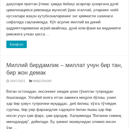
даҳолари яратган ўлмас ҳамда бебаҳо асарлар ҳозиргача дунё
цивилизацияси ривожида муносиб ўрин эгаллаб, уларнинг ноёб
нусхалари жаҳон кутубхоналарининг энг қимматли хазинаси
сифатида сақланмоқда. Кўп асрлик миллий ва диний
қадриятларимизни асраб-авайлаш, дунё илм-фани ва маданияти
ривожига улкан ҳисса …
Батафсил
Миллий бирдамлик – миллат учун бир тан,
бир жон демак
29/07/2021
МАҚОЛАЛАР
Ватан остонадан, инсоннинг киндик қони тўкилган тупроқдан
бошланади. Улғайиб вояга етган заминга меҳрли бўлиш, унинг
ҳар бир ҳовуч тупроғини муқаддас, деб билиш, кўзга тўтиёдек
суртиш, бир умр фарзандлик садоқати билан яшаш ҳар бир
инсон учун ҳам фарз, ҳам қарздир. Халқимизда “Ватанни севмоқ
имондандир”, дейилади. Бу ҳикмат мазмунидан элимиз инсон
ўзи …