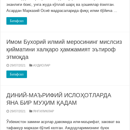
эканлиги боис, унга жуда кўплаб шарҳ ва ҳошиялар ёзилган.
Асардан Марказий Осиё мадрасаларида фиқҳ илми бўйича …
Батафсил
Имом Бухорий илмий меросининг мислсиз
қийматини халқаро ҳамжамият эътироф
этмоқда
29/07/2021
АУДИОЛАР
Батафсил
ДИНИЙ-МАЪРИФИЙ ИСЛОҲОТЛАРДА
ЯНА БИР МУҲИМ ҚАДАМ
29/07/2021
ЯНГИЛИКЛАР
Ўзбекистон замини асрлар давомида илм-маърифат, заковат ва
тафаккур маркази бўлиб келган. Аждодларимизнинг буюк