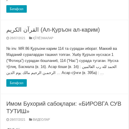
Батафсил
القرآن الكريم (Ал-Қуръон ал-карим)
28/07/2021
ҚЎЛЁЗМАЛАР
№ inv. MR 86 Қуръони карим 114 та сурадан иборат. Маккий ва
Маданий суралардан ташкил топган. Ушбу Қуръон нусхаси 1
(“Фотиҳа”) сурадан бошланиб, 114 (“Нас”) сурада тугаган. Нусха
тўлиқ. Басмала (в. 1б). Асар боши (в. 1б) : الحمد لله رب العالمين
الرحمـن الرحيم مالك يوم الدين … Асар сўнги (в. 395а) : …
Батафсил
Имом Бухорий сабоқлари: «БИРОВГА СУВ
ТУТИШ»
28/07/2021
ВИДЕОЛАР