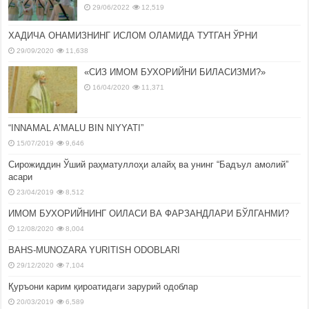
29/06/2022
12,519
ХАДИЧА ОНАМИЗНИНГ ИСЛОМ ОЛАМИДА ТУТГАН ЎРНИ
29/09/2020
11,638
«СИЗ ИМОМ БУХОРИЙНИ БИЛАСИЗМИ?»
16/04/2020
11,371
“INNAMAL A’MALU BIN NIYYATI”
15/07/2019
9,646
Сирожиддин Ўший раҳматуллоҳи алайҳ ва унинг “Бадъул амолий”
асари
23/04/2019
8,512
ИМОМ БУХОРИЙНИНГ ОИЛАСИ ВА ФАРЗАНДЛАРИ БЎЛГАНМИ?
12/08/2020
8,004
BAHS-MUNOZARA YURITISH ODOBLARI
29/12/2020
7,104
Қуръони карим қироатидаги зарурий одоблар
20/03/2019
6,589