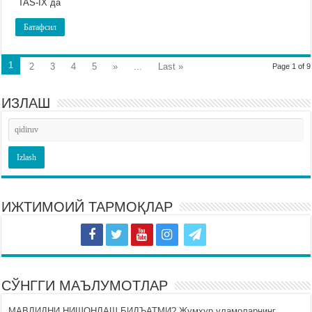
TAS-IX да
Батафсил
1
2
3
4
5
»
...
Last »
Page 1 of 9
ИЗЛАШ
ИЖТИМОИЙ ТАРМОҚЛАР
СЎНГГИ МАЪЛУМОТЛАР
МАВЛИДНИ НИШОНЛАШ БИДЪАТМИ? Жумҳур уламоларнинг