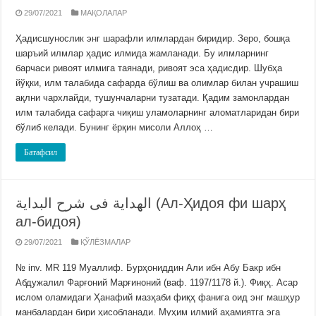
29/07/2021
МАҚОЛАЛАР
Ҳадисшунослик энг шарафли илмлардан биридир. Зеро, бошқа
шаръий илмлар ҳадис илмида жамланади. Бу илмларнинг
барчаси ривоят илмига таянади, ривоят эса ҳадисдир. Шубҳа
йўқки, илм талабида сафарда бўлиш ва олимлар билан учрашиш
ақлни чархлайди, тушунчаларни тузатади. Қадим замонлардан
илм талабида сафарга чиқиш уламоларнинг аломатларидан бири
бўлиб келади. Бунинг ёрқин мисоли Аллоҳ …
Батафсил
الهداية فى شرح البداية (Ал-Ҳидоя фи шарҳ
ал-бидоя)
29/07/2021
ҚЎЛЁЗМАЛАР
№ inv. MR 119 Муаллиф. Бурҳониддин Али ибн Абу Бакр ибн
Абдужалил Фарғоний Марғиноний (ваф. 1197/1178 й.). Фиқҳ. Асар
ислом оламидаги Ҳанафий мазҳаби фиқҳ фанига оид энг машҳур
манбалардан бири ҳисобланади. Муҳим илмий аҳамиятга эга