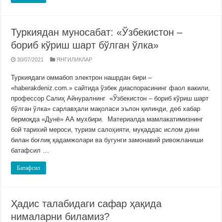
Туркиядан муносабат: «Ўзбекистон –
бориб кўриш шарт бўлган ўлка»
30/07/2021
ЯНГИЛИКЛАР
Туркиядаги оммабоп электрон нашрдан бири –
«haberakdeniz.com.» сайтида ўзбек диаспорасининг фаол вакили,
профессор Салиҳ Айнуралнинг «Ўзбекистон – бориб кўриш шарт
бўлган ўлка» сарлавҳали мақоласи эълон қилинди, деб хабар
бермоқда «Дунё» АА мухбири. Материалда мамлакатимизнинг
бой тарихий мероси, туризм салоҳияти, муқаддас ислом дини
билан боғлиқ қадамжолари ва бугунги замонавий ривожланиши
батафсил …
Батафсил
Ҳадис талабидаги сафар ҳақида
нималарни биламиз?