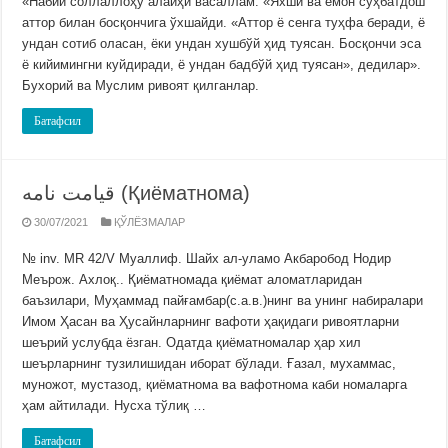
«Набий соллаллоҳу алайҳи васаллам: «Яхши ва ёмон суҳбатдош
аттор билан босқончига ўхшайди. «Аттор ё сенга туҳфа беради, ё
ундан сотиб оласан, ёки ундан хушбўй ҳид туясан. Босқончи эса
ё кийимингни куйдиради, ё ундан бадбўй ҳид туясан», дедилар».
Бухорий ва Муслим ривоят қилганлар.
Батафсил
قيامت نامه (Қиёматнома)
30/07/2021
ҚЎЛЁЗМАЛАР
№ inv. MR 42/V Муаллиф. Шайх ал-уламо Акбаробод Нодир
Меърож. Ахлоқ.. Қиёматномада қиёмат аломатларидан
баъзилари, Муҳаммад пайғамбар(с.а.в.)нинг ва унинг набиралари
Имом Ҳасан ва Ҳусайнларнинг вафоти ҳақидаги ривоятларни
шеърий услубда ёзган. Одатда қиёматномалар ҳар хил
шеърларнинг тузилишидан иборат бўлади. Ғазал, мухаммас,
муножот, мустазод, қиёматнома ва вафотнома каби номаларга
ҳам айтилади. Нусха тўлиқ …
Батафсил