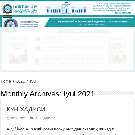
Home
/
2021
/
Iyul
Monthly Archives:
Iyul 2021
КУН ҲАДИСИ
30/07/2021
КУН ҲАДИСИ
Абу Мусо Ашъарий розияллоҳу анҳудан ривоят қилинади: