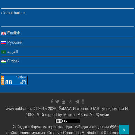
old.bukhari.uz
English
Русский
العربية
Oʻzbek
www.bukhari.uz © 2015-2026. ЎзМАА Интернет-ОАВ гувоҳномаси №
1053. // Designed by
Марказ АК ва АТ бўлими
Сайтдаги барча материаллардан қуйидаги лицензия бўйича
A
фойдаланиш мумкин:
Creative Commons Attribution 4.0 International