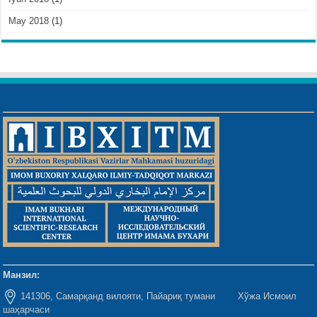
May 2018
(1)
Манзил:
141306, Самарқанд вилояти, Пайариқ тумани Хўжа Исмоил
шаҳарчаси