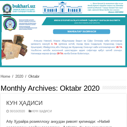
Home
/
2020
/
Oktabr
Monthly Archives:
Oktabr 2020
КУН ҲАДИСИ
30/10/2020
КУН ҲАДИСИ
Абу Ҳурайра розияллоҳу анҳудан ривоят қилинади: «Набий