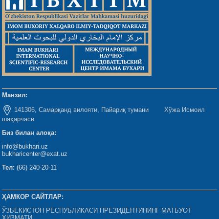
Манзил:
141306, Самарқанд вилояти, Пайариқ тумани Хўжа Исмоил
шаҳарчаси
Биз билан алоқа:
info@bukhari.uz
bukharicenter@exat.uz
Тел:
(66) 240-20-11
ҲАМКОР САЙТЛАР:
ЎЗБЕКИСТОН РЕСПУБЛИКАСИ ПРЕЗИДЕНТИНИНГ МАТБУОТ
ХИЗМАТИ