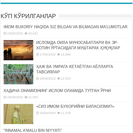
КЎП КЎРИЛГАНЛАР
IMOM BUXORIY HAQIDA SIZ BILGAN VA BILMAGAN MA’LUMOTLAR
15/09/2020
24,431
ИСЛОМДА ОИЛА МУНОСАБАТЛАРИ ВА ЭР-
ХОТИН ЎРТАСИДАГИ МУШТАРАК ҲУҚУҚЛАР
17/05/2022
14,068
ҲАЖ ВА УМРАГА КЕТАЁТГАН АЁЛЛАРГА
ТАВСИЯЛАР
29/06/2022
12,524
ХАДИЧА ОНАМИЗНИНГ ИСЛОМ ОЛАМИДА ТУТГАН ЎРНИ
29/09/2020
11,650
«СИЗ ИМОМ БУХОРИЙНИ БИЛАСИЗМИ?»
16/04/2020
11,378
“INNAMAL A’MALU BIN NIYYATI”