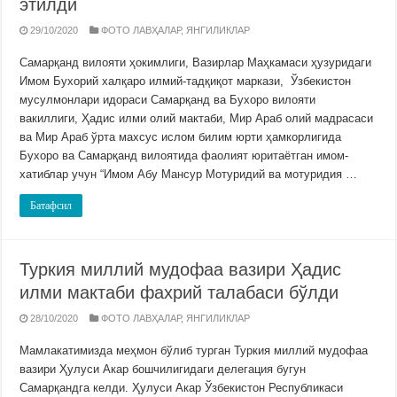
этилди
29/10/2020
ФОТО ЛАВҲАЛАР
,
ЯНГИЛИКЛАР
Самарқанд вилояти ҳокимлиги, Вазирлар Маҳкамаси ҳузуридаги
Имом Бухорий халқаро илмий-тадқиқот маркази, Ўзбекистон
мусулмонлари идораси Самарқанд ва Бухоро вилояти
вакиллиги, Ҳадис илми олий мактаби, Мир Араб олий мадрасаси
ва Мир Араб ўрта махсус ислом билим юрти ҳамкорлигида
Бухоро ва Самарқанд вилоятида фаолият юритаётган имом-
хатиблар учун “Имом Абу Мансур Мотуридий ва мотуридия …
Батафсил
Туркия миллий мудофаа вазири Ҳадис
илми мактаби фахрий талабаси бўлди
28/10/2020
ФОТО ЛАВҲАЛАР
,
ЯНГИЛИКЛАР
Мамлакатимизда меҳмон бўлиб турган Туркия миллий мудофаа
вазири Ҳулуси Акар бошчилигидаги делегация бугун
Самарқандга келди. Ҳулуси Акар Ўзбекистон Республикаси