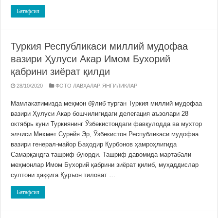
Батафсил
Туркия Республикаси миллий мудофаа
вазири Ҳулуси Акар Имом Бухорий
қабрини зиёрат қилди
28/10/2020
ФОТО ЛАВҲАЛАР
,
ЯНГИЛИКЛАР
Мамлакатимизда меҳмон бўлиб турган Туркия миллий мудофаа
вазири Ҳулуси Акар бошчилигидаги делегация аъзолари 28
октябрь куни Туркиянинг Ўзбекистондаги фавқулодда ва мухтор
элчиси Мехмет Сурейя Эр, Ўзбекистон Республикаси мудофаа
вазири генерал-майор Баҳодир Қурбонов ҳамроҳлигида
Самарқандга ташриф буюрди. Ташриф давомида мартабали
меҳмонлар Имом Бухорий қабрини зиёрат қилиб, муҳаддислар
султони ҳаққига Қуръон тиловат …
Батафсил