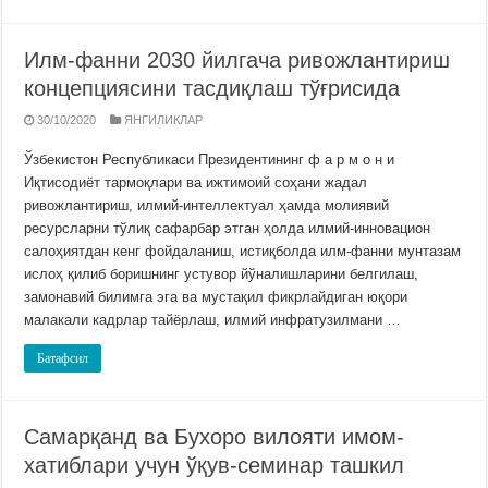
Илм-фанни 2030 йилгача ривожлантириш
концепциясини тасдиқлаш тўғрисида
30/10/2020
ЯНГИЛИКЛАР
Ўзбекистон Республикаси Президентининг ф а р м о н и
Иқтисодиёт тармоқлари ва ижтимоий соҳани жадал
ривожлантириш, илмий-интеллектуал ҳамда молиявий
ресурсларни тўлиқ сафарбар этган ҳолда илмий-инновацион
салоҳиятдан кенг фойдаланиш, истиқболда илм-фанни мунтазам
ислоҳ қилиб боришнинг устувор йўналишларини белгилаш,
замонавий билимга эга ва мустақил фикрлайдиган юқори
малакали кадрлар тайёрлаш, илмий инфратузилмани …
Батафсил
Самарқанд ва Бухоро вилояти имом-
хатиблари учун ўқув-семинар ташкил