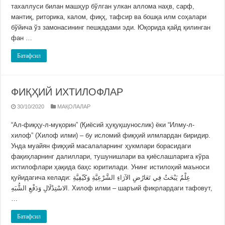
тахаллуси билан машҳур бўлган улкан аллома наҳв, сарф,
мантиқ, риторика, калом, фиқҳ, тафсир ва бошқа илм соҳалари
бўйича ўз замонасининг пешқадами эди. Юқорида қайд қилинган
фан …
Батафсил
ФИҚҲИЙ ИХТИЛОФЛАР
30/10/2020
МАҚОЛАЛАР
“Ал-фиқҳу-л-муқорин” (Қиёсий ҳуқуқшунослик) ёки “Илму-л-
хилоф” (Хилоф илми) ‒ бу исломий фиқҳий илмлардан биридир.
Унда муайян фиқҳий масалаларнинг ҳукмлари борасидаги
фақиҳларнинг далиллари, тушунишлари ва қиёслашларига кўра
ихтилофлари ҳақида баҳс юритилади. Унинг истилоҳий маъноси
қуйидагича келади: عِلْمٌ يَبْحَثُ فِي تَعَارُضِ الآرَاءِ الشَّرْعِيَّةِ وَكَيْفِيَّةِ
الاسْتِدْلَالِ وَدَفْعِ الشُّبَهِ. Хилоф илми ‒ шаръий фикрлардаги тафовут,
…
Батафсил