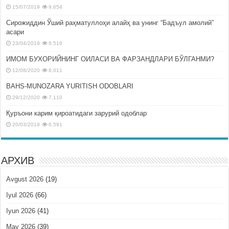
15/07/2019
9,654
Сирожиддин Ўший раҳматуллоҳи алайҳ ва унинг “Бадъул амолий”
асари
23/04/2019
8,516
ИМОМ БУХОРИЙНИНГ ОИЛАСИ ВА ФАРЗАНДЛАРИ БЎЛГАНМИ?
12/08/2020
8,011
BAHS-MUNOZARA YURITISH ODOBLARI
29/12/2020
7,110
Қуръони карим қироатидаги зарурий одоблар
20/03/2019
6,591
АРХИВ
Avgust 2026
(19)
Iyul 2026
(66)
Iyun 2026
(41)
May 2026
(39)