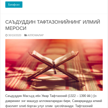
Батафсил
САЪДУДДИН ТАФТАЗОНИЙНИНГ ИЛМИЙ
МЕРОСИ
30/10/2020
АЛЛОМАЛАР
Саъдуддин Масъуд ибн Умар Тафтазоний (1322 – 1390 йй.) ўз
даврининг энг машҳур алломаларидан бири, Самарқандда илмий
фаолият олиб борган улуғ олим ҳисобланади. Тафтазоний