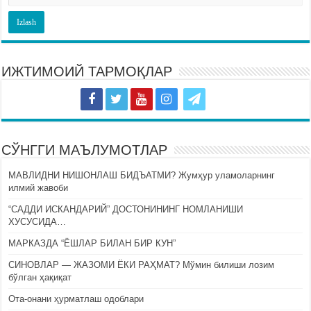
ИЖТИМОИЙ ТАРМОҚЛАР
СЎНГГИ МАЪЛУМОТЛАР
МАВЛИДНИ НИШОНЛАШ БИДЪАТМИ? Жумҳур уламоларнинг
илмий жавоби
“САДДИ ИСКАНДАРИЙ” ДОСТОНИНИНГ НОМЛАНИШИ
ХУСУСИДА…
МАРКАЗДА “ЁШЛАР БИЛАН БИР КУН”
СИНОВЛАР — ЖАЗОМИ ЁКИ РАҲМАТ? Мўмин билиши лозим
бўлган ҳақиқат
Ота-онани ҳурматлаш одоблари