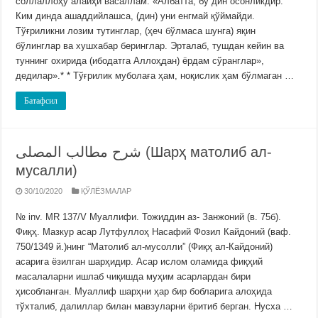
соллаллоҳу алайҳи васаллам: «Албатта, бу дин осонликдир.
Ким динда ашаддийлашса, (дин) уни енгмай қўймайди.
Тўғриликни лозим тутинглар, (ҳеч бўлмаса шунга) яқин
бўлинглар ва хушхабар беринглар. Эрталаб, тушдан кейин ва
туннинг охирида (ибодатга Аллоҳдан) ёрдам сўранглар»,
дедилар».* * Тўғрилик муболаға ҳам, ноқислик ҳам бўлмаган …
Батафсил
شرح مطالب المصلى (Шарҳ матолиб ал-
мусалли)
30/10/2020
ҚЎЛЁЗМАЛАР
№ inv. MR 137/V Муаллифи. Тожиддин аз- Занжоний (в. 75б).
Фиқҳ. Мазкур асар Лутфуллоҳ Насафий Фозил Кайдоний (ваф.
750/1349 й.)нинг “Матолиб ал-мусолли” (Фиқҳ ал-Кайдоний)
асарига ёзилган шарҳидир. Асар ислом оламида фиқҳий
масалаларни ишлаб чиқишда муҳим асарлардан бири
ҳисобланган. Муаллиф шарҳни ҳар бир бобларига алоҳида
тўхталиб, далиллар билан мавзуларни ёритиб берган. Нусха …