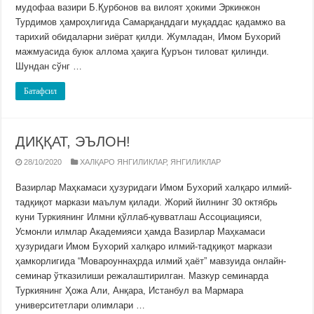
мудофаа вазири Б.Қурбонов ва вилоят ҳокими Эркинжон
Турдимов ҳамроҳлигида Самарқанддаги муқаддас қадамжо ва
тарихий обидаларни зиёрат қилди. Жумладан, Имом Бухорий
мажмуасида буюк аллома ҳақига Қуръон тиловат қилинди.
Шундан сўнг …
Батафсил
ДИҚҚАТ, ЭЪЛОН!
28/10/2020
ХАЛҚАРО ЯНГИЛИКЛАР
,
ЯНГИЛИКЛАР
Вазирлар Маҳкамаси ҳузуридаги Имом Бухорий халқаро илмий-
тадқиқот маркази маълум қилади. Жорий йилнинг 30 октябрь
куни Туркиянинг Илмни қўллаб-қувватлаш Ассоциацияси,
Усмонли илмлар Академияси ҳамда Вазирлар Маҳкамаси
ҳузуридаги Имом Бухорий халқаро илмий-тадқиқот маркази
ҳамкорлигида “Мовароуннаҳрда илмий ҳаёт” мавзуида онлайн-
семинар ўтказилиши режалаштирилган. Мазкур семинарда
Туркиянинг Ҳожа Али, Анқара, Истанбул ва Мармара
университетлари олимлари …