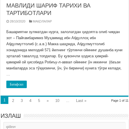
МАВЛИДИ ШАРИФ ТАРИХИ ВА
ТАРТИБОТЛАРИ
28/10/2020
МАҚОЛАЛАР
Башариятни зулматдан нурга, залолатдан ҳидоятга олиб чиққан
зот – Пайғамбаримиз Муҳаммад ибн Абдуллоҳ ибн
Абдулмуттолиб (с.а.в.) Макка шаҳрида, Абдулмуттолиб
хонадонида милодий 571 йилнинг тўртинчи ойининг душанба куни
эрталаб таваллуд топдилар. Бу қувончли ҳодиса ҳижрий-
қамарий ой ҳисобида Робиъу-л-аввал ойининг ўн иккинчи (баъзи
манбаларда эса тўққизинчи, ўн, ўн биринчи) кунига тўғри келади,
…
Батафсил
1
2
3
4
5
»
10
...
Last »
Page 1 of 11
ИЗЛАШ