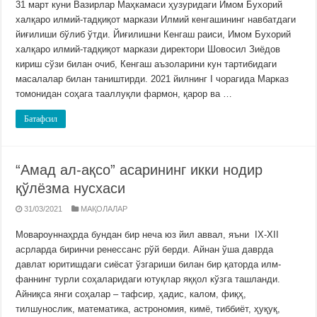
31 март куни Вазирлар Маҳкамаси ҳузуридаги Имом Бухорий
халқаро илмий-тадқиқот маркази Илмий кенгашининг навбатдаги
йиғилиши бўлиб ўтди. Йиғилишни Кенгаш раиси, Имом Бухорий
халқаро илмий-тадқиқот маркази директори Шовосил Зиёдов
кириш сўзи билан очиб, Кенгаш аъзоларини кун тартибидаги
масалалар билан таништирди. 2021 йилнинг I чорагида Марказ
томонидан соҳага тааллуқли фармон, қарор ва …
Батафсил
“Амад ал-ақсо” асарининг икки нодир
қўлёзма нусхаси
31/03/2021
МАҚОЛАЛАР
Мовароуннаҳрда бундан бир неча юз йил аввал, яъни IX-XII
асрларда биринчи ренессанс рўй берди. Айнан ўша даврда
давлат юритишдаги сиёсат ўзгариши билан бир қаторда илм-
фаннинг турли соҳаларидаги ютуқлар яққол кўзга ташланди.
Айниқса янги соҳалар – тафсир, ҳадис, калом, фиқҳ,
тилшунослик, математика, астрономия, кимё, тиббиёт, ҳуқуқ,