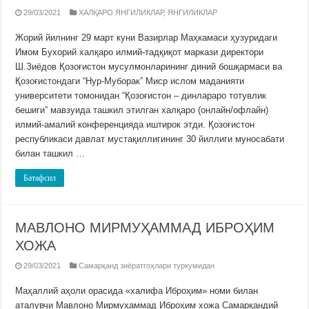
29/03/2021
ХАЛҚАРО ЯНГИЛИКЛАР
,
ЯНГИЛИКЛАР
Жорий йилнинг 29 март куни Вазирлар Маҳкамаси ҳузуридаги
Имом Бухорий халқаро илмий-тадқиқот маркази директори
Ш.Зиёдов Қозоғистон мусулмонларининг диний бошқармаси ва
Қозоғистондаги “Нур-Муборак” Миср ислом маданияти
унивeрситeти томонидан “Қозоғистон – динлараро тотувлик
бешиги” мавзуида ташкил этилган халқаро (онлайн/офлайн)
илмий-амалий конференцияда иштирок этди. Қозоғистон
республикаси давлат мустақиллигининг 30 йиллиги муносабати
билан ташкил …
Батафсил
МАВЛОНО МИРМУҲАММАД ИБРОҲИМ
ХОЖА
29/03/2021
Самарқанд зиёратгоҳлари туркумидан
Маҳаллий аҳоли орасида «халифа Иброҳим» номи билан
аталувчи Мавлоно Мирмуҳаммад Иброҳим хожа Самарқандий