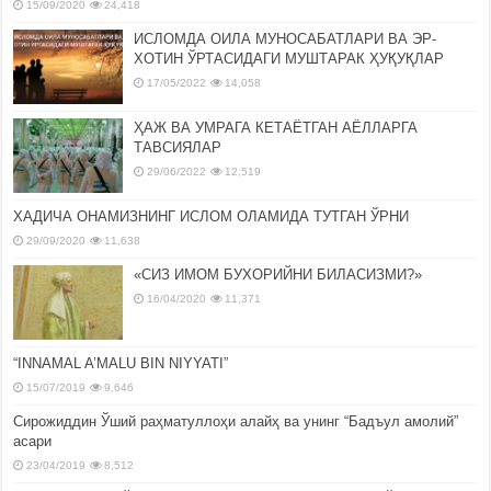
15/09/2020
24,418
ИСЛОМДА ОИЛА МУНОСАБАТЛАРИ ВА ЭР-
ХОТИН ЎРТАСИДАГИ МУШТАРАК ҲУҚУҚЛАР
17/05/2022
14,058
ҲАЖ ВА УМРАГА КЕТАЁТГАН АЁЛЛАРГА
ТАВСИЯЛАР
29/06/2022
12,519
ХАДИЧА ОНАМИЗНИНГ ИСЛОМ ОЛАМИДА ТУТГАН ЎРНИ
29/09/2020
11,638
«СИЗ ИМОМ БУХОРИЙНИ БИЛАСИЗМИ?»
16/04/2020
11,371
“INNAMAL A’MALU BIN NIYYATI”
15/07/2019
9,646
Сирожиддин Ўший раҳматуллоҳи алайҳ ва унинг “Бадъул амолий”
асари
23/04/2019
8,512