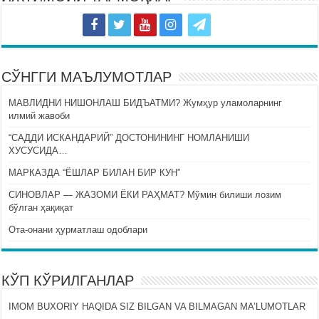
СЎНГГИ МАЪЛУМОТЛАР
МАВЛИДНИ НИШОНЛАШ БИДЪАТМИ? Жумҳур уламоларнинг
илмий жавоби
“САДДИ ИСКАНДАРИЙ” ДОСТОНИНИНГ НОМЛАНИШИ
ХУСУСИДА…
МАРКАЗДА “ЁШЛАР БИЛАН БИР КУН”
СИНОВЛАР — ЖАЗОМИ ЁКИ РАҲМАТ? Мўмин билиши лозим
бўлган ҳақиқат
Ота-онани ҳурматлаш одоблари
КЎП КЎРИЛГАНЛАР
IMOM BUXORIY HAQIDA SIZ BILGAN VA BILMAGAN MA’LUMOTLAR