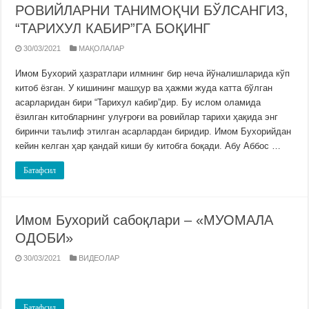
РОВИЙЛАРНИ ТАНИМОҚЧИ БЎЛСАНГИЗ,
“ТАРИХУЛ КАБИР”ГА БОҚИНГ
30/03/2021
МАҚОЛАЛАР
Имом Бухорий ҳазратлари илмнинг бир неча йўналишларида кўп
китоб ёзган. У кишининг машҳур ва ҳажми жуда катта бўлган
асарларидан бири “Тарихул кабир”дир. Бу ислом оламида
ёзилган китобларнинг улуғроғи ва ровийлар тарихи ҳақида энг
биринчи таълиф этилган асарлардан биридир. Имом Бухорийдан
кейин келган ҳар қандай киши бу китобга боқади. Абу Аббос …
Батафсил
Имом Бухорий сабоқлари – «МУОМАЛА
ОДОБИ»
30/03/2021
ВИДЕОЛАР
Батафсил