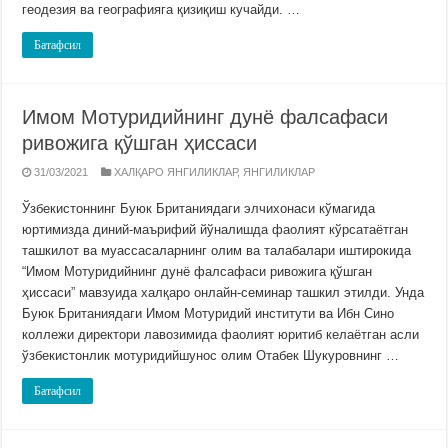
геодезия ва географияга қизиқиш кучайди. …
Батафсил
Имом Мотуридийнинг дунё фалсафаси
ривожига қўшган ҳиссаси
31/03/2021
ХАЛҚАРО ЯНГИЛИКЛАР
,
ЯНГИЛИКЛАР
Ўзбекистоннинг Буюк Британиядаги элчихонаси кўмагида
юртимизда диний-маърифий йўналишда фаолият кўрсатаётган
ташкилот ва муассасаларнинг олим ва талабалари иштирокида
“Имом Мотуридийнинг дунё фалсафаси ривожига қўшган
ҳиссаси” мавзуида халқаро онлайн-семинар ташкил этилди. Унда
Буюк Британиядаги Имом Мотуридий институти ва Ибн Сино
коллежи директори лавозимида фаолият юритиб келаётган асли
ўзбекистонлик мотуридийшунос олим Отабек Шукуровнинг …
Батафсил