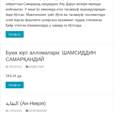
зиёратгоҳи Самарқанд шаҳридаги Абу Дарун мозори яқинида
жойлашган. У киши ўз замонида етук тасаввуф муршидларидан
бири бўлган. Мавлононинг ҳаёт йўли ва тасаввуф таълимотида
олиб борган фаолияти ҳозиргача мукаммал тадқиқ этилмаган.
Қайд этилган ёзишмаларда у ҳақида оз бўлсада, …
Батафсил
Буюк юрт алломалари: ШАМСИДДИН
САМАРҚАНДИЙ
29/03/2021
ВИДЕОЛАР
TAS-IX да:
Батафсил
النقاية (Ан-Ниқоя)
27/03/2021
ҚЎЛЁЗМАЛАР