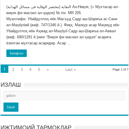
النقاية (مختصر الوقاية فى مسائل الهداية) Ан-Ниқоя, (= Мухтасар ал-
виқоя фи масоил ал-ҳидоя) № inv. MR 205
Муаллифи. Убайдуллоҳ ибн Масъуд Садр аш-Шариъа ас-Сани
ал-Маҳбубий (ваф. 747/1346 й.). Фиқҳ. Мазкур асар Маҳмуд ибн
Убайдуллоҳ ибн Аҳмад ал-Маҳбуб Садр аш-Шариъа ал-Аввал
(ваф. 680/1281 й.)нинг “Виқоя фи масоил ал-ҳидоя” асарига
ёзилган мухтасар асаридир. Асар …
Батафсил
1
2
3
4
5
»
...
Last »
Page 1 of 7
ИЗЛАШ
ИЖТИМОИЙ ТАРМОҚЛАР