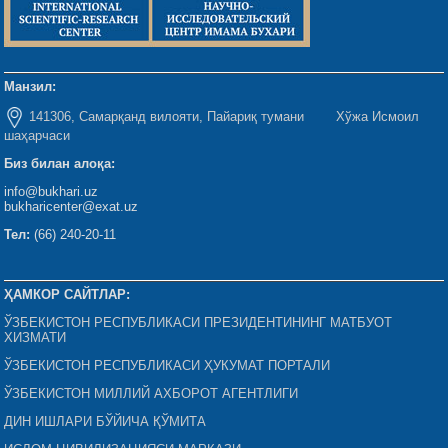
Манзил:
141306, Самарқанд вилояти, Пайариқ тумани Хўжа Исмоил
шаҳарчаси
Биз билан алоқа:
info@bukhari.uz
bukharicenter@exat.uz
Тел:
(66) 240-20-11
ҲАМКОР САЙТЛАР:
ЎЗБЕКИСТОН РЕСПУБЛИКАСИ ПРЕЗИДЕНТИНИНГ МАТБУОТ
ХИЗМАТИ
ЎЗБЕКИСТОН РЕСПУБЛИКАСИ ҲУКУМАТ ПОРТАЛИ
ЎЗБЕКИСТОН МИЛЛИЙ АХБОРОТ АГЕНТЛИГИ
ДИН ИШЛАРИ БЎЙИЧА ҚЎМИТА