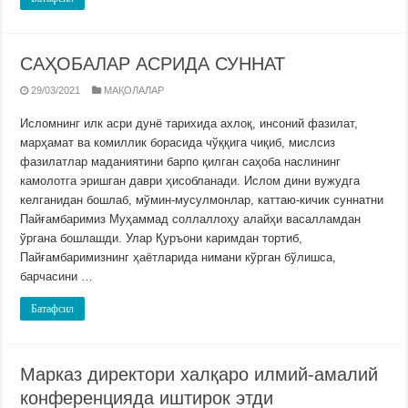
САҲОБАЛАР АСРИДА СУННАТ
29/03/2021
МАҚОЛАЛАР
Исломнинг илк асри дунё тарихида ахлоқ, инсоний фазилат,
марҳамат ва комиллик борасида чўққига чиқиб, мислсиз
фазилатлар маданиятини барпо қилган саҳоба наслининг
камолотга эришган даври ҳисобланади. Ислом дини вужудга
келганидан бошлаб, мўмин-мусулмонлар, каттаю-кичик суннатни
Пайғамбаримиз Муҳаммад соллаллоҳу алайҳи васалламдан
ўргана бошлашди. Улар Қуръони каримдан тортиб,
Пайғамбаримизнинг ҳаётларида нимани кўрган бўлишса,
барчасини …
Батафсил
Марказ директори халқаро илмий-амалий
конференцияда иштирок этди