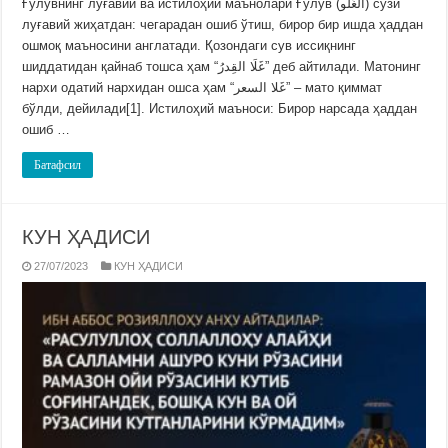
Ғулувнинг луғавий ва истилоҳий маънолари Ғулув (الغُلو) сўзи
луғавий жиҳатдан: чегарадан ошиб ўтиш, бирор бир ишда ҳаддан
ошмоқ маъносини англатади. Қозондаги сув иссиқнинг
шиддатидан қайнаб тошса ҳам “غَلَا القِدرُ” деб айтилади. Матонинг
нархи одатий нархидан ошса ҳам “غَلا السعر” – мато қиммат
бўлди, дейилади[1]. Истилоҳий маъноси: Бирор нарсада ҳаддан
ошиб …
Батафсил
КУН ҲАДИСИ
27/07/2023
КУН ҲАДИСИ