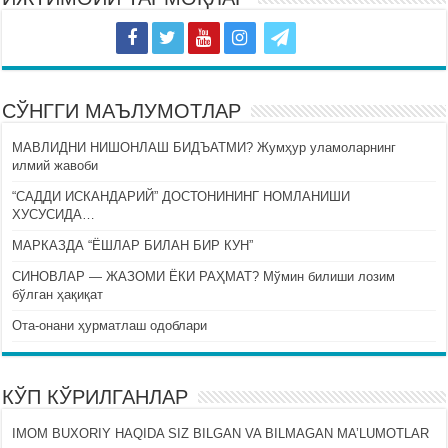
СЎНГГИ МАЪЛУМОТЛАР
МАВЛИДНИ НИШОНЛАШ БИДЪАТМИ? Жумҳур уламоларнинг
илмий жавоби
“САДДИ ИСКАНДАРИЙ” ДОСТОНИНИНГ НОМЛАНИШИ
ХУСУСИДА…
МАРКАЗДА “ЁШЛАР БИЛАН БИР КУН”
СИНОВЛАР — ЖАЗОМИ ЁКИ РАҲМАТ? Мўмин билиши лозим
бўлган ҳақиқат
Ота-онани ҳурматлаш одоблари
КЎП КЎРИЛГАНЛАР
IMOM BUXORIY HAQIDA SIZ BILGAN VA BILMAGAN MA’LUMOTLAR