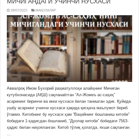
МИЧИГАНДАГИ УЧИНЧИ НУСХАСИ
28/07/2023
МАҚОЛАЛАР
Аввалроқ Имом Бухорий раҳматуллоҳи алайҳнинг Мичиган
кутубхонасида (АҚШ) сақланаётган “Ал-Жомеъ ас-саҳиҳ”
асарининг биринчи ва икки нусхаси билан танишган эдик. Қуйида
ушбу асарнинг учинчи нусхаси ҳақида қисқача маълумот бериб
ўтамиз. Китобнинг бу нусхаси ҳам “Ваҳийнинг бошланиш китоби”
бобидаги 1-ҳадисдан бошланиб, “Дуолар китоби” бобидаги 7563-
ҳадис билан ниҳояланган. Китоб тўлиқ ҳолатда, яхши сақланган.
…