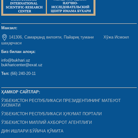
Манзил:
141306, Самарқанд вилояти, Пайариқ тумани Хўжа Исмоил
шаҳарчаси
Биз билан алоқа:
info@bukhari.uz
bukharicenter@exat.uz
Тел:
(66) 240-20-11
ҲАМКОР САЙТЛАР:
ЎЗБЕКИСТОН РЕСПУБЛИКАСИ ПРЕЗИДЕНТИНИНГ МАТБУОТ
ХИЗМАТИ
ЎЗБЕКИСТОН РЕСПУБЛИКАСИ ҲУКУМАТ ПОРТАЛИ
ЎЗБЕКИСТОН МИЛЛИЙ АХБОРОТ АГЕНТЛИГИ
ДИН ИШЛАРИ БЎЙИЧА ҚЎМИТА