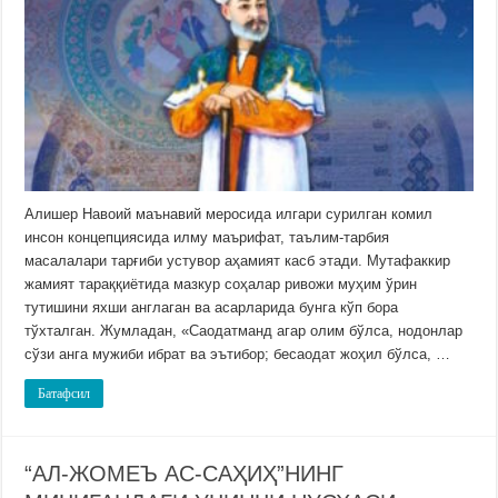
Алишер Навоий маънавий меросида илгари сурилган комил
инсон концепциясида илму маърифат, таълим-тарбия
масалалари тарғиби устувор аҳамият касб этади. Мутафаккир
жамият тараққиётида мазкур соҳалар ривожи муҳим ўрин
тутишини яхши англаган ва асарларида бунга кўп бора
тўхталган. Жумладан, «Саодатманд агар олим бўлса, нодонлар
сўзи анга мужиби ибрат ва эътибор; бесаодат жоҳил бўлса, …
Батафсил
“АЛ-ЖОМЕЪ АС-САҲИҲ”НИНГ