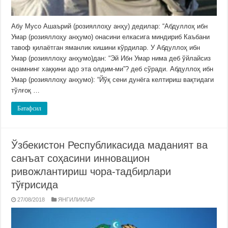
Абу Мусо Ашаърий (розияллоҳу анҳу) дедилар: “Абдуллоҳ ибн
Умар (розияллоҳу анҳумо) онасини елкасига миндириб Каъбани
тавоф қилаётган яманлик кишини кўрдилар. У Абдуллоҳ ибн
Умар (розияллоҳу анҳумо)дан: “Эй Ибн Умар нима деб ўйлайсиз
онамнинг хаққини адо эта олдим-ми”? деб сўради. Абдуллоҳ ибн
Умар (розияллоҳу анҳумо): “Йўқ сени дунёга келтириш вақтидаги
тўлғоқ …
Батафсил
Ўзбекистон Республикасида маданият ва
санъат соҳасини инновацион
ривожлантириш чора-тадбирлари
тўғрисида
27/08/2018
ЯНГИЛИКЛАР