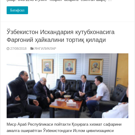
Батафсил
Ўзбекистон Искандария кутубхонасига
Фарғоний ҳайкалини тортиқ қилади
27/08/2018
ЯНГИЛИКЛАР
Миср Араб Республикаси пойтахти Қоҳирага хизмат сафарини
амалга ошираётган Ўзбекистондаги Ислом цивилизацияси