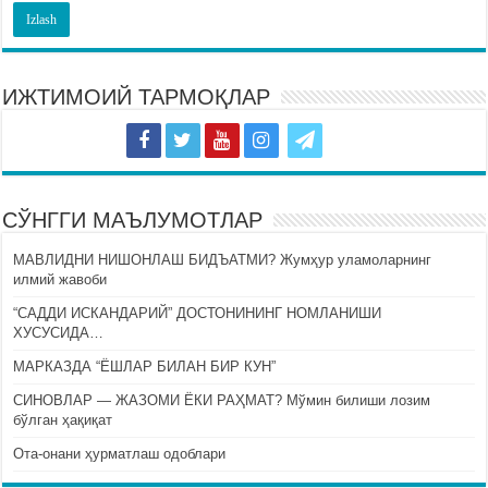
ИЖТИМОИЙ ТАРМОҚЛАР
СЎНГГИ МАЪЛУМОТЛАР
МАВЛИДНИ НИШОНЛАШ БИДЪАТМИ? Жумҳур уламоларнинг
илмий жавоби
“САДДИ ИСКАНДАРИЙ” ДОСТОНИНИНГ НОМЛАНИШИ
ХУСУСИДА…
МАРКАЗДА “ЁШЛАР БИЛАН БИР КУН”
СИНОВЛАР — ЖАЗОМИ ЁКИ РАҲМАТ? Мўмин билиши лозим
бўлган ҳақиқат
Ота-онани ҳурматлаш одоблари