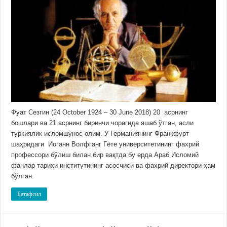
Фуат Сезгин (24 October 1924 – 30 June 2018) 20 асрнинг
бошлари ва 21 асрнинг биринчи чорагида яшаб ўтган, асли
туркиялик исломшунос олим. У Германиянинг Франкфурт
шаҳридаги Иоганн Волфганг Гёте университетининг фахрий
профессори бўлиш билан бир вақтда бу ерда Араб Исломий
фанлар тарихи институтининг асосчиси ва фахрий директори ҳам
бўлган.
Батафсил