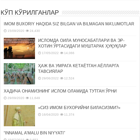
КЎП КЎРИЛГАНЛАР
IMOM BUXORIY HAQIDA SIZ BILGAN VA BILMAGAN MA’LUMOTLAR
15/09/2020
24,430
ИСЛОМДА ОИЛА МУНОСАБАТЛАРИ ВА ЭР-
ХОТИН ЎРТАСИДАГИ МУШТАРАК ҲУҚУҚЛАР
17/05/2022
14,066
ҲАЖ ВА УМРАГА КЕТАЁТГАН АЁЛЛАРГА
ТАВСИЯЛАР
29/06/2022
12,524
ХАДИЧА ОНАМИЗНИНГ ИСЛОМ ОЛАМИДА ТУТГАН ЎРНИ
29/09/2020
11,649
«СИЗ ИМОМ БУХОРИЙНИ БИЛАСИЗМИ?»
16/04/2020
11,374
“INNAMAL A’MALU BIN NIYYATI”
15/07/2019
9,652