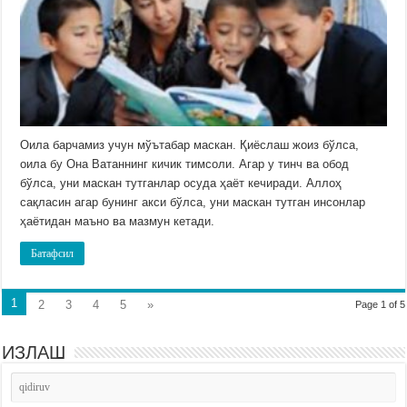
Оила барчамиз учун мўътабар маскан. Қиёслаш жоиз бўлса,
оила бу Она Ватаннинг кичик тимсоли. Агар у тинч ва обод
бўлса, уни маскан тутганлар осуда ҳаёт кечиради. Аллоҳ
сақласин агар бунинг акси бўлса, уни маскан тутган инсонлар
ҳаётидан маъно ва мазмун кетади.
Батафсил
1
2
3
4
5
»
Page 1 of 5
ИЗЛАШ