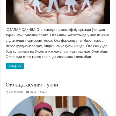
ОТАЛАР ҲАҚИДА Ота хонадонга ташриф буюрганда ўриндан
туриб, жой бўшатиш лозим. Ота билан кетаётганда унинг изнисиз
ундан олдин юрмаслик керак. Ота фарзанд учун бирон нарса
мерос қолдирмаса ҳам, ундан номус қилинмайди. Ота бор уйда
бош қотиришга ва бировга маслаҳат солишга зарурат бўлмайди.
Ота ёнида ёки у кириб келганда ёнбошлаб ётилмайди. …
Батафсил
Оилада аёлнинг ўрни
26/08/2018
МАҚОЛАЛАР