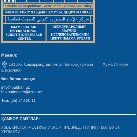
Манзил:
141306, Самарқанд вилояти, Пайариқ тумани Хўжа Исмоил
шаҳарчаси
Биз билан алоқа:
info@bukhari.uz
bukharicenter@exat.uz
Тел:
(66) 240-20-11
ҲАМКОР САЙТЛАР:
ЎЗБЕКИСТОН РЕСПУБЛИКАСИ ПРЕЗИДЕНТИНИНГ МАТБУОТ
ХИЗМАТИ