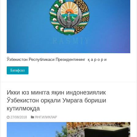
Ўзбекистон Республикаси Президентининг қ а р о р и
Батафсил
Икки юз мингга яқин индонезиялик
Ўзбекистон орқали Умрага бориши
кутилмоқда
27/08/2018
ЯНГИЛИКЛАР