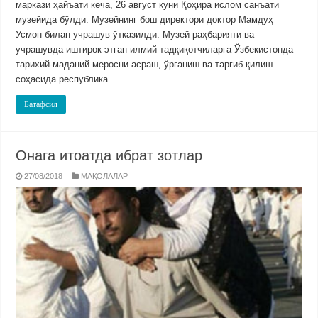
маркази ҳайъати кеча, 26 август куни Қоҳира ислом санъати
музейида бўлди. Музейнинг бош директори доктор Мамдуҳ
Усмон билан учрашув ўтказилди. Музей раҳбарияти ва
учрашувда иштирок этган илмий тадқиқотчиларга Ўзбекистонда
тарихий-маданий меросни асраш, ўрганиш ва тарғиб қилиш
соҳасида республика …
Батафсил
Онага итоатда ибрат зотлар
27/08/2018
МАҚОЛАЛАР