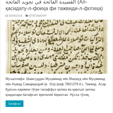
القصيدة الفائحة في تجويد الفاتحة (Ал-
қасидату-л-фоиҳа фи тажвиди-л-фотиҳа)
30/08/2018
ҚЎЛЁЗМАЛАР
Муъаллифи: Шамсуддин Муҳаммад ибн Маҳмуд ибн Муҳаммад
ибн Аҳмад Самарқандий (в. 31а) (ваф.780/1379 й.). Тажвид. Асар
Қуръон каримни тўғри талаффуз қилиш ва қироъат қилиш
қоидалари батафсил ёритилиб берилган. Нусха тўлиқ.
Батафсил