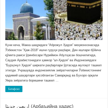
Куни кеча, Макка шаҳридаги “Аброжул Ҳидоя” меҳмонхонасида
Ўзбекистон “Ҳаж-2018” ишчи гуруҳи раҳбари, Дин ишлари бўйича
қўмита раиси ўринбосари Нуриймон Абулҳасан бошчилигида,
Саудия Арабистонидаги ҳамкор “ал-Ҳидоя” ва Индонезиядаги
“Бурҳонул Ҳидоя” ширкати раҳбарлари ўртасида мулоқот ташкил
этилди. Учрашувда индонезиялик зиёратчиларни Ўзбекистоннинг
қадимий шаҳарлари ҳисобланган Самарқанд ва Бухоро орқали
Умра зиёратига боришини ташкил …
Батафсил
اربعين حديثا (Арбаъийна ҳадис)