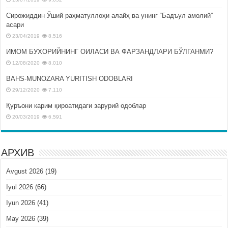
Сирожиддин Ўший раҳматуллоҳи алайҳ ва унинг “Бадъул амолий”
асари
23/04/2019
8,516
ИМОМ БУХОРИЙНИНГ ОИЛАСИ ВА ФАРЗАНДЛАРИ БЎЛГАНМИ?
12/08/2020
8,010
BAHS-MUNOZARA YURITISH ODOBLARI
29/12/2020
7,110
Қуръони карим қироатидаги зарурий одоблар
20/03/2019
6,591
АРХИВ
Avgust 2026
(19)
Iyul 2026
(66)
Iyun 2026
(41)
May 2026
(39)