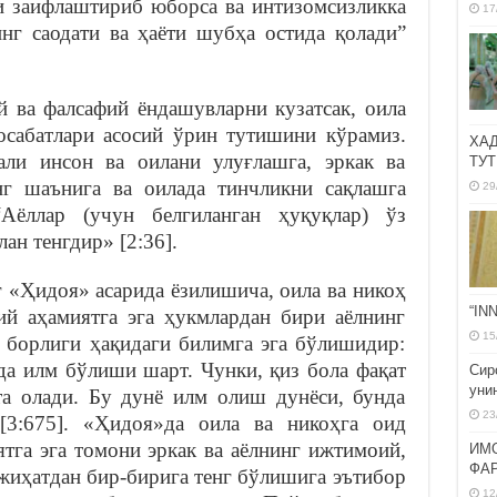
и заифлаштириб юборса ва интизомсизликка
17
нг саодати ва ҳаёти шубҳа остида қолади”
й ва фалсафий ёндашувларни кузатсак, оила
осабатлари асосий ўрин тутишини кўрамиз.
ХА
али инсон ва оилани улуғлашга, эркак ва
ТУТ
нг шаънига ва оилада тинчликни сақлашга
29
“Аёллар (учун белгиланган ҳуқуқлар) ўз
ан тенгдир» [2:36].
«Ҳидоя» асарида ёзилишича, оила ва никоҳ
“IN
ий аҳамиятга эга ҳукмлардан бири аёлнинг
15
и борлиги ҳақидаги билимга эга бўлишидир:
да илм бўлиши шарт. Чунки, қиз бола фақат
Сир
уни
та олади. Бу дунё илм олиш дунёси, бунда
23
[3:675]. «Ҳидоя»да оила ва никоҳга оид
тга эга томони эркак ва аёлнинг ижтимоий,
ИМ
ФА
 жиҳатдан бир-бирига тенг бўлишига эътибор
12