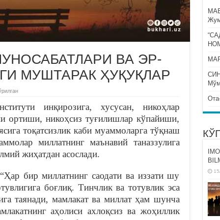
МА
Жум
“СА
НО
УНОСАБАТЛАРИ ВА ЭР-
МАР
ГИ МУШТАРАК ҲУҚУҚЛАР
СИ
Мўм
ўрилган
Ота
титути инқирозига, хусусан, никоҳлар
и ортиши, никоҳсиз туғилишлар кўпайиши,
иясига тоқатсизлик каби муаммоларга тўқнаш
КЎ
аммолар миллатнинг маънавий таназзулига
IMO
лмий жиҳатдан асослади.
BIL
15
“Ҳар бир миллатнинг саодати ва иззати шу
тувлигига боғлиқ. Тинчлик ва тотувлик эса
ига таянади, мамлакат ва миллат ҳам шунча
млакатнинг аҳолиси ахлоқсиз ва жоҳиллик