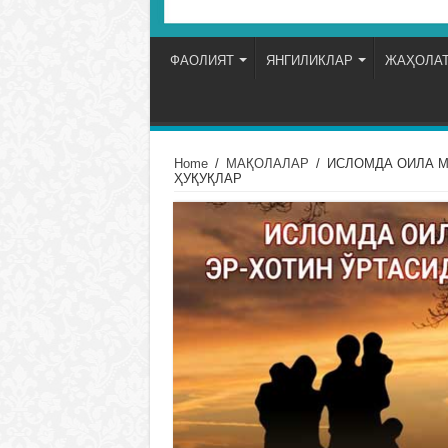
ФАОЛИЯТ
ЯНГИЛИКЛАР
ЖАҲОЛАТ
Home
/
МАҚОЛАЛАР
/
ИСЛОМДА ОИЛА М
ҲУҚУҚЛАР