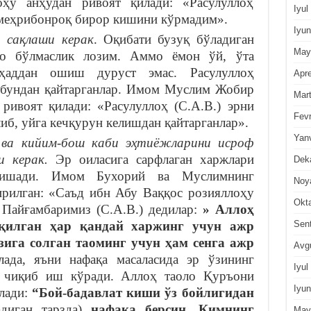
ҳу анҳудан ривоят қилади: «Расулуллоҳ
Iyul
 меҳрибонроқ бирор кишини кўрмадим».
Iyun
и сақлаши керак
. Оқибати бузуқ бўладиган
May
во бўлмаслик лозим. Аммо ёмон ўй, ўта
 ҳаддан ошиш дуруст эмас. Расулуллоҳ
Apre
м бундан қайтарганлар. Имом Муслим Жобир
Mar
ривоят қилади: «Расулуллоҳ (С.А.В.) эрни
Fevr
иб, уйга кечқурун келишдан қайтарганлар».
Yan
 ва кийим-бош каби эҳтиёжларини исроф
 керак.
Эр оиласига сарфлаган харжлари
Dek
ришади. Имом Бухорий ва Муслимнинг
Noy
ирилган: «Саъд ибн Абу Ваққос розияллоҳу
Okt
 Пайғамбаримиз (С.А.В.) дедилар:
» Аллоҳ
Sen
 қилган ҳар қандай харжинг учун ажр
ғзига солган таоминг учун ҳам сенга ажр
Avg
лада, яъни нафақа масаласида эр ўзининг
Iyul
б чиқиб иш кўради. Аллоҳ таоло Қуръони
Iyun
илади:
“Бой-бадавлат киши ўз бойлигидан
адиган тарзда)
нафақа берсин. Кимнинг
May