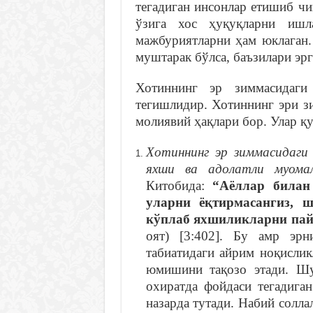
тегадиган инсонлар етишиб чи
ўзига хос ҳуқуқларни ишл
мажбуриятларни ҳам юклаган.
муштарак бўлса, баъзилари эрг
Хотиннинг эр зиммасидаги
тегишлидир. Хотиннинг эри з
молиявий ҳақлари бор. Улар қ
Хотиннинг эр зиммасидаги
яхши ва адолатли муомал
Китобида:
“Аёллар билан
уларни ёқтирмасангиз, 
кўплаб яхшиликларни пай
оят) [3:402]. Бу амр эр
табиатидаги айрим ноқислик
юмишини тақозо этади. Шу
охиратда фойдаси тегадига
назарда тутади. Набий солла