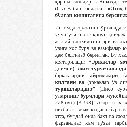
қаратилганидир: «Никоҳда т
(С.А.В.) айтганларки:
«Огоҳ 
бўлган кишигагина берсинл
Исломда эр-хотин ўртасидаг
учун ўзига хос қонун-қоидал
асосий ташкилотчилари ва аъ
ўзига хос бурч ва вазифалар ю
ҳам белгилаб берилган. Бу ҳа
келтирилади:
“Эркаклар хо
доимий)
қоим турувчиларди
(эркаклар)
ни айримлари
(
қилгани ва
(эркаклар ўз оил
туришларидир”
(Нисо сурас
уларнинг бурчлари муқобил
228-оят) [3:398]. Агар эр ва 
нисбатан зиммасидаги бурч в
этса, бундай оила бахт ва сао
фарзандлар ҳам гўзал тарб