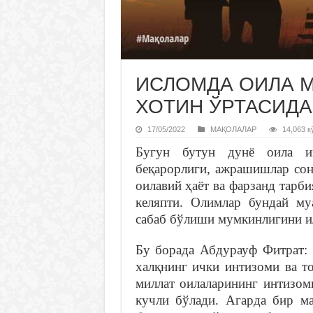
ИСЛОМДА ОИЛА М
ХОТИН ЎРТАСИДА
17/05/2022
МАҚОЛАЛАР
14,063 к
Бугун бутун дунё оила инс
беқарорлиги, ажрашишлар сон
оилавий ҳаёт ва фарзанд тарб
келяпти. Олимлар бундай му
сабаб бўлиши мумкинлигини и
Бу борада Абдурауф Фитрат: 
халқнинг ички интизоми ва то
миллат оилаларининг интизом
кучли бўлади. Агарда бир ма