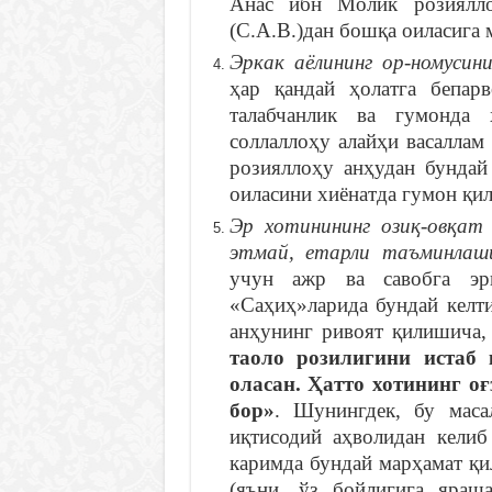
Анас ибн Молик розиялло
(С.А.В.)дан бошқа оиласига
Эркак аёлининг ор-номусин
ҳар қандай ҳолатга бепар
талабчанлик ва гумонда
соллаллоҳу алайҳи васалла
розияллоҳу анҳудан бундай 
оиласини хиёнатда гумон қил
Эр хотинининг озиқ-овқат
этмай, етарли таъминлаши
учун ажр ва савобга э
«Саҳиҳ»ларида бундай келт
анҳунинг ривоят қилишича,
таоло розилигини истаб
оласан. Ҳатто хотининг о
бор»
. Шунингдек, бу маса
иқтисодий аҳволидан кели
каримда бундай марҳамат қ
(яъни, ўз бойлигига яраш