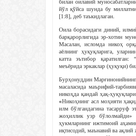
билан оилавий муносабатларн
йўл қўйса шунда бу миллатни
[1:8], деб таъкидлаган.
Оила борасидаги диний, илми
барқарорлигида эр-хотин мун
Масалан, исломда никоҳ орқ
аёлнинг ҳуқуқларига, уларни
катта эътибор қаратилган: 
меъёрида эркаклар (ҳуқуқи) бил
Бурҳонуддин Марғинонийнинг 
масаласида маърифий-тарбияв
никоҳда қандай ҳақ-ҳуқуқлар
«
Никоҳнинг асл моҳияти ҳақи
илм бўлгандагина тасарруф э
жоҳиллик узр бўлолмайди» 
ҳукмларнинг ижтимоий аҳамия
иқтисодий, маънавий ва ақлий