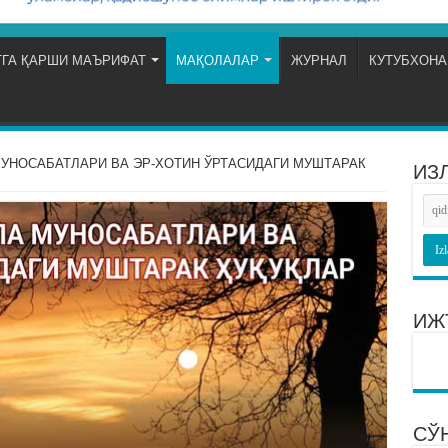
ГА ҚАРШИ МАЪРИФАТ
МАҚОЛАЛАР
ЖУРНАЛ
КУТУБХОНА
УНОСАБАТЛАРИ ВА ЭР-ХОТИН ЎРТАСИДАГИ МУШТАРАК
ИЗ
ИЖ
СЎ