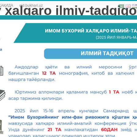
ҲАҚИДА
old.bukhari.uz