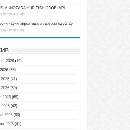
S-MUNOZARA YURITISH ODOBLARI
/12/2020
7,105
ъони карим қироатидаги зарурий одоблар
/03/2019
6,591
ХИВ
ust 2026
(19)
 2026
(66)
 2026
(41)
 2026
(39)
l 2026
(69)
t 2026
(42)
al 2026
(63)
var 2026
(41)