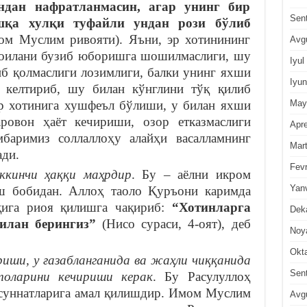
дан нафратланмасин, агар унинг бир
Sen
шқа хулқи туфайли ундан рози бўлиб
ом Муслим ривояти). Яъни, эр хотинининг
Avg
, оилани бузиб юборишга шошилмаслиги, шу
Iyul
б қолмаслиги лозимлиги, балки унинг яхши
Iyun
а келтириб, шу билан кўнглини тўқ қилиб
May
р хотинига хушфеъл бўлиши, у билан яхши
ровон ҳаёт кечириши, озор етказмаслиги
Apre
мбаримиз соллаллоҳу алайҳи васалламнинг
Mar
ади.
Fevr
иккинчи ҳаққи маҳрдир
. Бу – аёлни икром
Yan
ш бобидан. Аллоҳ таоло Қуръони каримда
ққига риоя қилишга чақириб:
“Хотинларга
Dek
илан берингиз”
(Нисо сураси, 4-оят), деб
Noy
Okt
иши, у ғазабланганида ва жаҳли чиққанида
Sen
толарини кечириши керак
. Бу Расулуллоҳ
 суннатларига амал қилишдир. Имом Муслим
Avg