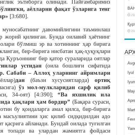
енглик эътиборга олинади. Пайғамбаримиз
бўлингки, аёлларни фақат ўзларига тенг
BAH
ар»
[3:680].
29
Қур
и муносабатнинг давомийлигини таъминлаш
20
ар жорий қилинган. Бунда оилавий ҳаётнинг
золари бўлмиш эр ва хотиннинг ҳар бирига
кланган, бир-бирига нисбатан ҳақ-ҳуқуқлари
АР
қда Қуръоннинг бир қатор сураларида оятлар
Avg
тинлар устидан
(оила бошлиғи сифатида
р. Сабаби – Аллоҳ уларнинг айримлари
Iyul
аёллар)
дан
(баъзи хусусиятларда)
ортиқ
Iyun
асига)
ўз мол-мулкларидан сарф қилиб
May
и, 34-оят) [4:390];
“Ва яхшилик ила
Apre
ида ҳақлари ҳам бордир”
(Бақара сураси,
хотин бу қоидаларга амал қилса, бир-бирига
Mar
а масъулиятини ҳис қилиб сидқидилдан адо
Fevr
дат қасрига айланади. Бундай оилада туғилган
Yan
ия топади ва улардан жамиятга фойдаси