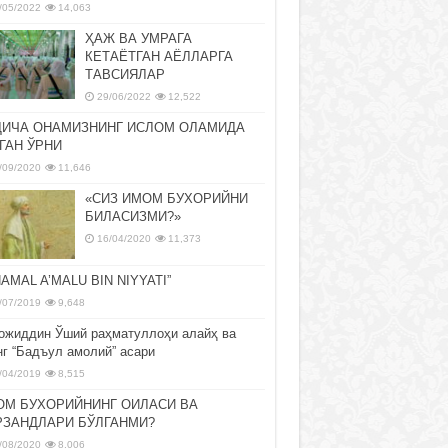
/05/2022
14,063
ҲАЖ ВА УМРАГА
КЕТАЁТГАН АЁЛЛАРГА
ТАВСИЯЛАР
29/06/2022
12,522
ДИЧА ОНАМИЗНИНГ ИСЛОМ ОЛАМИДА
ГАН ЎРНИ
/09/2020
11,646
«СИЗ ИМОМ БУХОРИЙНИ
БИЛАСИЗМИ?»
16/04/2020
11,373
NAMAL A’MALU BIN NIYYATI”
/07/2019
9,648
ожиддин Ўший раҳматуллоҳи алайҳ ва
нг “Бадъул амолий” асари
/04/2019
8,515
ОМ БУХОРИЙНИНГ ОИЛАСИ ВА
РЗАНДЛАРИ БЎЛГАНМИ?
/08/2020
8,006