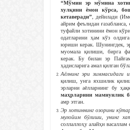
“Мўмин эр мўмина хотин
хулқини ёмон кўрса, бо
кетаверади”
, дейилади (Им
айрим феълидан ғазабланса
туфайли хотинини ёмон кўри
одатларини ҳам кўз олдиг
юриши керак. Шунингдек, э
муомала қилиши, бирга фа
керак. Бу билан эр Пайға
ҳадисларига амал қилган бўл
Аёлнинг эри зиммасидаги 
қилиш, унга яхшилик қили
эрларни аёлларнинг бу ҳа
маҳрларини мамнунлик б
амр этган.
Эр хотиннинг озорини кўтар
мулойим бўлиши, унинг ха
соллаллоҳу алайҳи васаллам