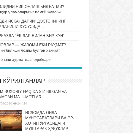
ВЛИДНИ НИШОНЛАШ БИДЪАТМИ?
ҳур уламоларнинг илмий жавоби
ДДИ ИСКАНДАРИЙ” ДОСТОНИНИНГ
МЛАНИШИ ХУСУСИДА…
КАЗДА “ЁШЛАР БИЛАН БИР КУН”
НОВЛАР — ЖАЗОМИ ЁКИ РАҲМАТ?
ин билиши лозим бўлган ҳақиқат
-онани ҳурматлаш одоблари
П КЎРИЛГАНЛАР
M BUXORIY HAQIDA SIZ BILGAN VA
MAGAN MA’LUMOTLAR
/09/2020
24,424
ИСЛОМДА ОИЛА
МУНОСАБАТЛАРИ ВА ЭР-
ХОТИН ЎРТАСИДАГИ
МУШТАРАК ҲУҚУҚЛАР