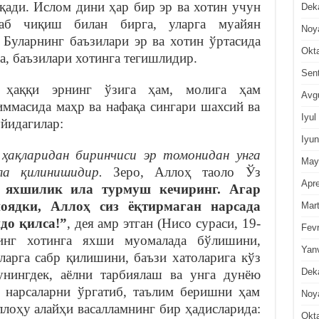
қади. Ислом дини ҳар бир эр ва хотин учун
Dek
аб чиқиш билан бирга, уларга муайян
Noy
 Буларнинг баъзилари эр ва хотин ўртасида
Okt
а, баъзилари хотинга тегишлидир.
Sen
 ҳаққи эрнинг ўзига ҳам, молига ҳам
Avg
иммасида маҳр ва нафақа сингари шахсий ва
Iyul
уйидагилар:
Iyun
 ҳақларидан биринчиси эр томонидан унга
May
а қилинишидир.
Зеро, Аллоҳ таоло Ўз
Apre
 яхшилик ила турмуш кечиринг. Агар
шоядки, Аллоҳ сиз ёқтирмаган нарсада
Mar
до қилса!”
, дея амр этган (Нисо сураси, 19-
Fevr
нинг хотинга яхши муомалада бўлишини,
Yan
ларга сабр қилишини, баъзи хатоларига кўз
Dek
нингдек, аёлни тарбиялаш ва унга дунёю
н нарсаларни ўргатиб, таълим беришни ҳам
Noy
ллоҳу алайҳи васалламнинг бир ҳадисларида:
Okt