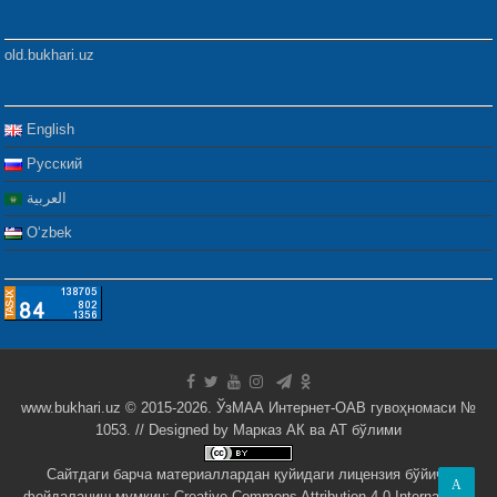
old.bukhari.uz
English
Русский
العربية
Oʻzbek
www.bukhari.uz © 2015-2026. ЎзМАА Интернет-ОАВ гувоҳномаси №
1053. // Designed by
Марказ АК ва АТ бўлими
Сайтдаги барча материаллардан қуйидаги лицензия бўйича
A
фойдаланиш мумкин:
Creative Commons Attribution 4.0 International