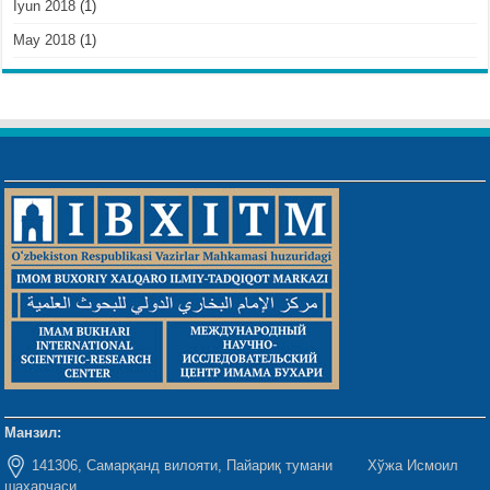
Iyun 2018
(1)
May 2018
(1)
Манзил:
141306, Самарқанд вилояти, Пайариқ тумани Хўжа Исмоил
шаҳарчаси