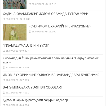
29/06/2022
12,515
ХАДИЧА ОНАМИЗНИНГ ИСЛОМ ОЛАМИДА ТУТГАН ЎРНИ
29/09/2020
11,632
«СИЗ ИМОМ БУХОРИЙНИ БИЛАСИЗМИ?»
16/04/2020
11,369
“INNAMAL A’MALU BIN NIYYATI”
15/07/2019
9,637
Сирожиддин Ўший раҳматуллоҳи алайҳ ва унинг “Бадъул амолий”
асари
23/04/2019
8,506
ИМОМ БУХОРИЙНИНГ ОИЛАСИ ВА ФАРЗАНДЛАРИ БЎЛГАНМИ?
12/08/2020
7,999
BAHS-MUNOZARA YURITISH ODOBLARI
29/12/2020
7,091
Қуръони карим қироатидаги зарурий одоблар
20/03/2019
6,586