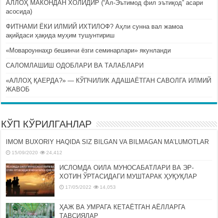
АЛЛОҲ МАКОНДАН ХОЛИДИР (“Ал-Эътимод фил эътиқод” асари
асосида)
ФИТНАМИ ЁКИ ИЛМИЙ ИХТИЛОФ? Аҳли сунна вал жамоа
ақийдаси ҳақида муҳим тушунтириш
«Мовароуннаҳр бешинчи ёзги семинарлари» якунланди
САЛОМЛАШИШ ОДОБЛАРИ ВА ТАЛАБЛАРИ
«АЛЛОҲ ҚАЕРДА?» — КЎПЧИЛИК АДАШАЁТГАН САВОЛГА ИЛМИЙ
ЖАВОБ
КЎП КЎРИЛГАНЛАР
IMOM BUXORIY HAQIDA SIZ BILGAN VA BILMAGAN MA’LUMOTLAR
15/09/2020
24,412
ИСЛОМДА ОИЛА МУНОСАБАТЛАРИ ВА ЭР-
ХОТИН ЎРТАСИДАГИ МУШТАРАК ҲУҚУҚЛАР
17/05/2022
14,053
ҲАЖ ВА УМРАГА КЕТАЁТГАН АЁЛЛАРГА
ТАВСИЯЛАР