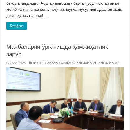
бекорга чиқаради. Асрлар давомида барча мусулмонлар амал
қилиб келган анъаналар нотўғри, шунча мусулмон адашган экан,
деган хулосага олиб …
Батафсил
Манбаларни ўрганишда ҳамжиҳатлик
зарур
27/04/2023
ФОТО ЛАВҲАЛАР
,
ХАЛҚАРО ЯНГИЛИКЛАР
,
ЯНГИЛИКЛАР