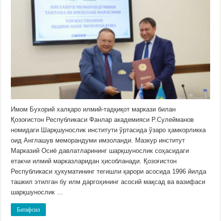
Имом Бухорий халқаро илмий-тадқиқот маркази билан
Қозоғистон Республикаси Фанлар академияси Р.Сулейманов
номидаги Шарқшунослик институти ўртасида ўзаро ҳамкорликка
оид Англашув меморандуми имзоланди. Мазкур институт
Марказий Осиё давлатларининг шарқшунослик соҳасидаги
етакчи илмий марказларидан ҳисобланади. Қозоғистон
Республикаси ҳукуматининг тегишли қарори асосида 1996 йилда
ташкил этилган бу илм даргоҳининг асосий мақсад ва вазифаси
шарқшунослик …
Батафсил