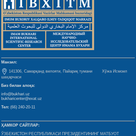
Манзил:
141306, Самарқанд вилояти, Пайариқ тумани Хўжа Исмоил
шаҳарчаси
Биз билан алоқа:
info@bukhari.uz
bukharicenter@exat.uz
Тел:
(66) 240-20-11
ҲАМКОР САЙТЛАР:
ЎЗБЕКИСТОН РЕСПУБЛИКАСИ ПРЕЗИДЕНТИНИНГ МАТБУОТ