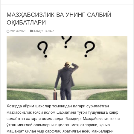
МАЗҲАБСИЗЛИК ВА УНИНГ САЛБИЙ
ОҚИБАТЛАРИ
28/04/2023
МАҚОЛАЛАР
Ҳозирда айрим шахслар томонидан илгари сурилаётган
мазҳабсизлик ғояси ислом шариатини тўғри тушунишга хавф
солаётган хатарли омиллардан биридир. Мазҳабсизлик ғояси
ўтган минглаб олимларнинг қилган меҳнатларини, қанча
машаққат билан умр сарфлаб яратилган ноёб манбаларни