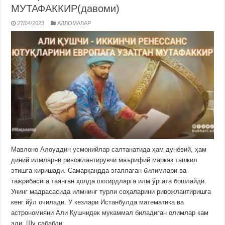
МУТАФАККИР(давоми)
27/04/2023
АЛЛОМАЛАР
Мавлоно Алоуддин усмонийлар салтанатида ҳам дунёвий, ҳам
диний илмларни ривожлантирувчи маърифий марказ ташкил
этишга киришади. Самарқандда эгаллаган билимлари ва
тажрибасига таянган ҳолда шогирдларга илм ўргата бошлайди.
Унинг мадрасасида илмнинг турли соҳаларини ривожлантиришга
кенг йўл очилади. У кезлари Истанбулда математика ва
астрономияни Али Қушчидек мукаммал биладиган олимлар кам
эди. Шу сабабли …