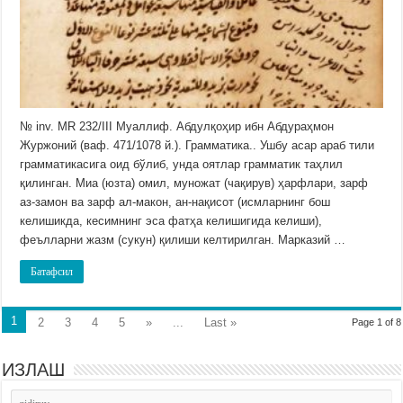
№ inv. MR 232/III Муаллиф. Абдулқоҳир ибн Абдураҳмон
Журжоний (ваф. 471/1078 й.). Грамматика.. Ушбу асар араб тили
грамматикасига оид бўлиб, унда оятлар грамматик таҳлил
қилинган. Миа (юзта) омил, муножат (чақирув) ҳарфлари, зарф
аз-замон ва зарф ал-макон, ан-нақисот (исмларнинг бош
келишикда, кесимнинг эса фатҳа келишигида келиши),
феълларни жазм (сукун) қилиши келтирилган. Марказий …
Батафсил
1
2
3
4
5
»
...
Last »
Page 1 of 8
ИЗЛАШ