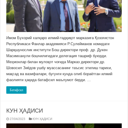
Имом Бухорий халқаро илмий-тадқиқот марказига Қозоғистон
Республикаси Фанлар академияси Р.Сулейманов номидаги
Шарқшунослик институти Бош директори проф. др. Дукен
Масимханули бошчилигидаги делегация ташриф буюрди.
Меҳмонлар билан мулоқот чоғида Марказ директори др.
Шовосил Зиёдов ушбу муассасанинг таъсис этилиш тарихи,
мақсад ва вазифалари, бугунги кунда олиб бораётган илмий
фаолияти ҳақида батафсил маълумот берди. …
Батафсил
КУН ҲАДИСИ
27/04/2023
КУН ҲАДИСИ