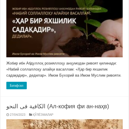
Жобир ибн Абдуллоҳ розияллоҳу анҳумодан ривоят қилинади:
«Набий соллаллоҳу алайҳи васаллам: «Ҳар бир яхшилик
садақадир», дедилар». Имом Бухорий ва Имом Муслим ривояти.
Батафсил
الكافية فى النحو (Ал-кофия фи ан-наҳв)
27/04/2023
ҚЎЛЁЗМАЛАР