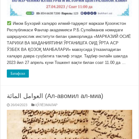
Имом Бухорий халқаро илмий-тадқиқот маркази Қозоғистон
Республикаси Фанлар академияси Р.Б.Сулейманов номидаги
шарқшунослик институти билан ҳамкорликда «МАРКАЗИЙ ОСИЁ
ТАРИХИ ВА МАДАНИЯТИНИ ЎРГАНИШГА ОИД ЎРТА АСР
ЎЗБЕК ВА ҚОЗОҚ МАНБАЛАРИ» мавзусида ўтказиладиган
халқаро давра суҳбатига таклиф этади. Тадбир онлайн шаклда
2023 йил 27 апрель куни Тошкент вақти билан соат 11.00 да …
Батафсил
العوامل المائة (Ал-авомил ал-миа)
26/04/2023
ҚЎЛЁЗМАЛАР