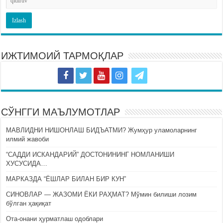
ИЖТИМОИЙ ТАРМОҚЛАР
СЎНГГИ МАЪЛУМОТЛАР
МАВЛИДНИ НИШОНЛАШ БИДЪАТМИ? Жумҳур уламоларнинг
илмий жавоби
“САДДИ ИСКАНДАРИЙ” ДОСТОНИНИНГ НОМЛАНИШИ
ХУСУСИДА…
МАРКАЗДА “ЁШЛАР БИЛАН БИР КУН”
СИНОВЛАР — ЖАЗОМИ ЁКИ РАҲМАТ? Мўмин билиши лозим
бўлган ҳақиқат
Ота-онани ҳурматлаш одоблари