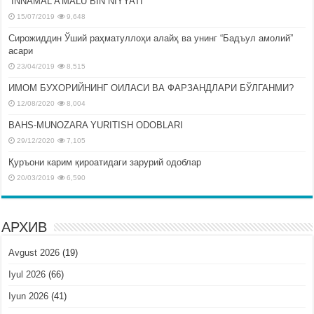
“INNAMAL A’MALU BIN NIYYATI”
15/07/2019
9,648
Сирожиддин Ўший раҳматуллоҳи алайҳ ва унинг “Бадъул амолий”
асари
23/04/2019
8,515
ИМОМ БУХОРИЙНИНГ ОИЛАСИ ВА ФАРЗАНДЛАРИ БЎЛГАНМИ?
12/08/2020
8,004
BAHS-MUNOZARA YURITISH ODOBLARI
29/12/2020
7,105
Қуръони карим қироатидаги зарурий одоблар
20/03/2019
6,590
АРХИВ
Avgust 2026
(19)
Iyul 2026
(66)
Iyun 2026
(41)