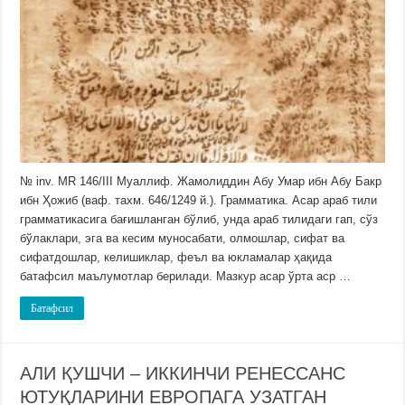
№ inv. MR 146/III Муаллиф. Жамолиддин Абу Умар ибн Абу Бакр
ибн Ҳожиб (ваф. тахм. 646/1249 й.). Грамматика. Асар араб тили
грамматикасига бағишланган бўлиб, унда араб тилидаги гап, сўз
бўлаклари, эга ва кесим муносабати, олмошлар, сифат ва
сифатдошлар, келишиклар, феъл ва юкламалар ҳақида
батафсил маълумотлар берилади. Мазкур асар ўрта аср …
Батафсил
АЛИ ҚУШЧИ – ИККИНЧИ РЕНЕССАНС
ЮТУҚЛАРИНИ ЕВРОПАГА УЗАТГАН