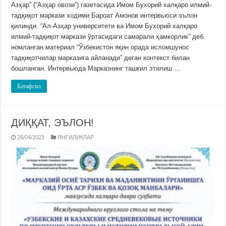
Азҳар” (“Азҳар овози”) газетасида Имом Бухорий халқаро илмий-
тадқиқот маркази ходими Бароат Амонов интервьюси эълон
қилинди. “Ал-Азҳар университети ва Имом Бухорий халқаро
илмий-тадқиқот маркази ўртасидаги самарали ҳамкорлик” деб
номланган материал “Ўзбекистон яқин орада исломшунос
тадқиқотчилар марказига айланади” деган контекст билан
бошланган. Интервьюда Марказнинг ташкил этилиш …
Батафсил
ДИҚҚАТ, ЭЪЛОН!
26/04/2023
ЯНГИЛИКЛАР