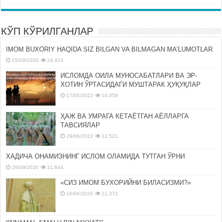
КЎП КЎРИЛГАНЛАР
IMOM BUXORIY HAQIDA SIZ BILGAN VA BILMAGAN MA’LUMOTLAR
15/09/2020
24,423
ИСЛОМДА ОИЛА МУНОСАБАТЛАРИ ВА ЭР-
ХОТИН ЎРТАСИДАГИ МУШТАРАК ҲУҚУҚЛАР
17/05/2022
14,059
ҲАЖ ВА УМРАГА КЕТАЁТГАН АЁЛЛАРГА
ТАВСИЯЛАР
29/06/2022
12,521
ХАДИЧА ОНАМИЗНИНГ ИСЛОМ ОЛАМИДА ТУТГАН ЎРНИ
29/09/2020
11,644
«СИЗ ИМОМ БУХОРИЙНИ БИЛАСИЗМИ?»
16/04/2020
11,371