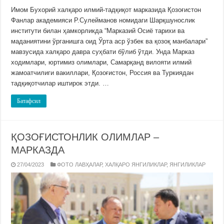
Имом Бухорий халқаро илмий-тадқиқот марказида Қозоғистон
Фанлар академияси Р.Сулейманов номидаги Шарқшунослик
институти билан ҳамкорликда “Марказий Осиё тарихи ва
маданиятини ўрганишга оид Ўрта аср ўзбек ва қозоқ манбалари”
мавзусида халқаро давра суҳбати бўлиб ўтди. Унда Марказ
ходимлари, юртимиз олимлари, Самарқанд вилояти илмий
жамоатчилиги вакиллари, Қозоғистон, Россия ва Туркиядан
тадқиқотчилар иштирок этди. …
Батафсил
ҚОЗОҒИСТОНЛИК ОЛИМЛАР –
МАРКАЗДА
27/04/2023
ФОТО ЛАВҲАЛАР
,
ХАЛҚАРО ЯНГИЛИКЛАР
,
ЯНГИЛИКЛАР