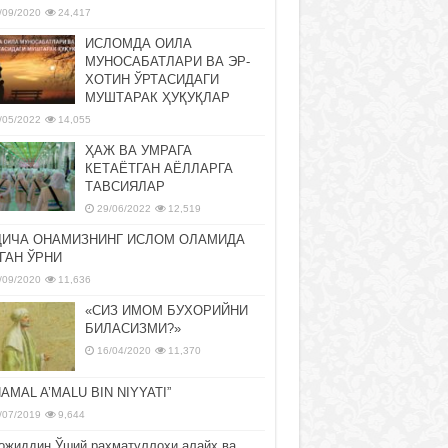
/09/2020
24,417
ИСЛОМДА ОИЛА
МУНОСАБАТЛАРИ ВА ЭР-
ХОТИН ЎРТАСИДАГИ
МУШТАРАК ҲУҚУҚЛАР
/05/2022
14,055
ҲАЖ ВА УМРАГА
КЕТАЁТГАН АЁЛЛАРГА
ТАВСИЯЛАР
29/06/2022
12,519
ДИЧА ОНАМИЗНИНГ ИСЛОМ ОЛАМИДА
ГАН ЎРНИ
/09/2020
11,636
«СИЗ ИМОМ БУХОРИЙНИ
БИЛАСИЗМИ?»
16/04/2020
11,370
NAMAL A’MALU BIN NIYYATI”
/07/2019
9,644
ожиддин Ўший раҳматуллоҳи алайҳ ва