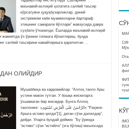
тадқиқотлар институтида “Ёшларнинг
маънавий-ахлоқий ҳолатига салбий таъсир
кўрсатувчи ҳуқуқбузарликлар, диний
экстремизм каби муаммоларни бартараф
СЎ
этишнинг самарали йўллари” мавзусида давра
суҳбати ўтказилди. Ёшларда маънавий-ахлоқий
МАР
 жамиятда ўз ўрнини топишга йўналтириш, бунда
инг салбий таъсирини камайтиришга қаратилган …
СИ
Мўм
Ота
АЛЛ
фил
НДАН ОЛИЙДИР
ФИТ
сун
Мушаббиҳа ва карромийлар: “Аллоҳ таоло Арш
туш
устини макон тутган. У бошқа жисмларга
ўхшамаган бир жисмдир. Бунга Аллоҳ
таолонинг: ﴿الرَّحْمَنُ عَلَى الْعَرْشِ اسْتَوَى﴾ “Раҳмон
КЎ
Аршга истиво қилди”[1], деган сўзи далилдир”,
дейди. Уларга бундай деймиз: “Бу ўринда
IMO
“истиво” сўзи “истийло” (эга бўлиш) маъносида
BIL