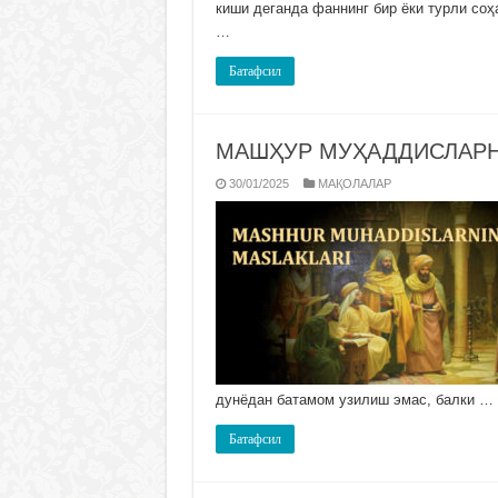
киши деганда фаннинг бир ёки турли со
…
Батафсил
МАШҲУР МУҲАДДИСЛАРН
30/01/2025
МАҚОЛАЛАР
дунёдан батамом узилиш эмас, балки …
Батафсил