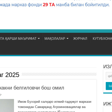
ГА ҚАРШИ МАЪРИФАТ
МАҚОЛАЛАР
ЖУРНАЛ
КУТУБХОН
ИЗ
r 2025
жакни белгиловчи бош омил
Р
Имом Бухорий халқаро илмий-тадқиқот маркази
ИЖ
томонидан Самарқанд Агроинновациялар ва