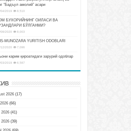
нг “Бадъул амолий” асари
/04/2019
8,510
ОМ БУХОРИЙНИНГ ОИЛАСИ ВА
РЗАНДЛАРИ БЎЛГАНМИ?
/08/2020
8,003
S-MUNOZARA YURITISH ODOBLARI
/12/2020
7,096
ъони карим қироатидаги зарурий одоблар
/03/2019
6,587
ХИВ
ust 2026
(17)
 2026
(66)
 2026
(41)
 2026
(39)
l 2026
(69)