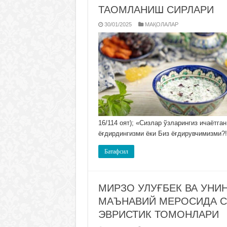
ТАОМЛАНИШ СИРЛАРИ
30/01/2025
МАҚОЛАЛАР
16/114 оят); «Сизлар ўзларингиз ичаётга
ёғдирдингизми ёки Биз ёғдирувчимизми?
Батафсил
МИРЗО УЛУҒБЕК ВА УНИ
МАЪНАВИЙ МЕРОСИДА С
ЭВРИСТИК ТОМОНЛАРИ