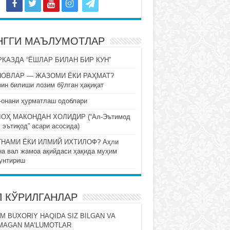
НГГИ МАЪЛУМОТЛАР
КАЗДА “ЁШЛАР БИЛАН БИР КУН”
НОВЛАР — ЖАЗОМИ ЁКИ РАҲМАТ?
ин билиши лозим бўлган ҳақиқат
-онани ҳурматлаш одоблари
ОҲ МАКОНДАН ХОЛИДИР (“Ал-Эътимод
 эътиқод” асари асосида)
НАМИ ЁКИ ИЛМИЙ ИХТИЛОФ? Аҳли
на вал жамоа ақийдаси ҳақида муҳим
унтириш
П КЎРИЛГАНЛАР
M BUXORIY HAQIDA SIZ BILGAN VA
MAGAN MA’LUMOTLAR