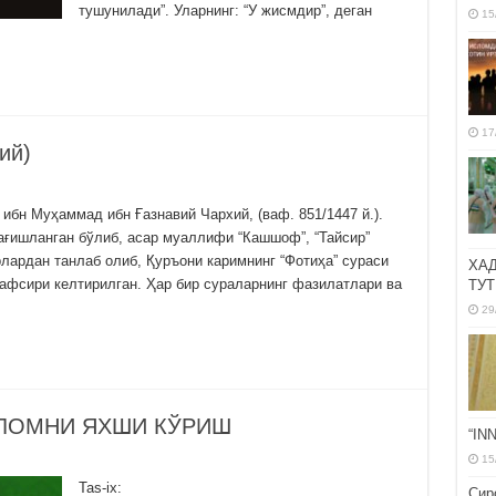
тушунилади”. Уларнинг: “У жисмдир”, деган
15
17
рхий)
ибн Муҳаммад ибн Ғазнавий Чархий, (ваф. 851/1447 й.).
ағишланган бўлиб, асар муаллифи “Кашшоф”, “Тайсир”
лардан танлаб олиб, Қуръони каримнинг “Фотиҳа” сураси
ХА
тафсири келтирилган. Ҳар бир сураларнинг фазилатлари ва
ТУТ
29
ЛОМНИ ЯХШИ КЎРИШ
“IN
15
Tas-ix:
Сир