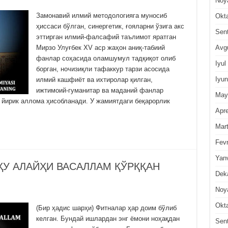
Noy
Замонавий илмий методологияга муносиб
Okt
ҳиссаси бўлган, синергетик, ғояларни ўзига акс
Sen
эттирган илмий-фалсафий таълимот яратган
Avg
Мирзо Улуғбек XV аср жаҳон аниқ-табиий
фанлар соҳасида оламшумул тадқиқот олиб
Iyul
борган, ночизиқли тафаккур тарзи асосида
Iyun
илмий кашфиёт ва ихтиролар қилган,
ижтимоий-гуманитар ва маданий фанлар
May
 йирик аллома ҳисобланади. У жамиятдаги беқарорлик
Apre
Mar
Fevr
Yan
У АЛАЙҲИ ВАСАЛЛАМ ҚЎРҚҚАН
Dek
Noy
Okt
(Бир ҳадис шарҳи) Фитналар ҳар доим бўлиб
келган. Бундай ишлардан энг ёмони ноҳақдан
Sen