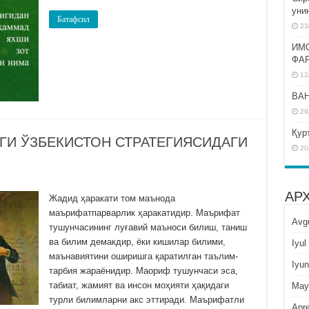
уни
Батафсил
23
ИМ
ФА
12
BAH
29
Қур
ГИ ЎЗБЕКИСТОН СТРАТЕГИЯСИДАГИ
20
АР
Жадид ҳаракати том маънода
маърифатпарварлик ҳаракатидир. Маърифат
Avg
тушунчасининг луғавий маъноси билиш, таниш
ва билим демакдир, ёки кишилар билими,
Iyul
маънавиятини оширишга қаратилган таълим-
Iyun
тарбия жараёнидир. Маориф тушунчаси эса,
табиат, жамият ва инсон моҳияти ҳақидаги
May
турли билимларни акс эттиради. Маърифатли
Apre