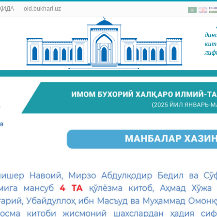
ҚИДА
old.bukhari.uz