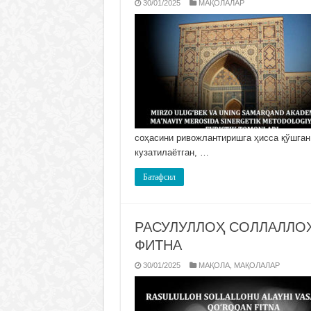
30/01/2025
МАҚОЛАЛАР
соҳасини ривожлантиришга ҳисса қўшган
кузатилаётган, …
Батафсил
РАСУЛУЛЛОҲ СОЛЛАЛЛОҲ
ФИТНА
30/01/2025
МАҚОЛА
,
МАҚОЛАЛАР