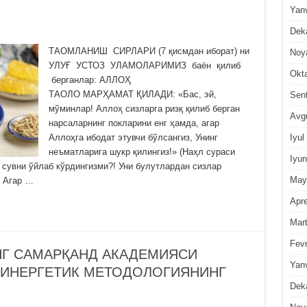
Yan
Dek
ТАОМЛАНИШ СИРЛАРИ (7 қисмдан иборат) ни
Noy
УЛУҒ УСТОЗ УЛАМОЛАРИМИЗ баён қилиб
Okt
берганлар: АЛЛОҲ
ТАОЛО МАРҲАМАТ ҚИЛАДИ: «Бас, эй,
Sen
мўминлар! Аллоҳ сизларга ризқ қилиб берган
Avg
нарсаларнинг покларини енг ҳамда, агар
Iyul
Аллоҳга ибодат этувчи бўлсангиз, Унинг
неъматларига шукр қилингиз!» (Наҳл сураси
Iyun
н сувни ўйлаб кўрдингизми?! Уни булутлардан сизлар
May
! Агар …
Apre
Mar
Fevr
НГ САМАРҚАНД АКАДЕМИЯСИ
Yan
ИНЕРГЕТИК МЕТОДОЛОГИЯНИНГ
Dek