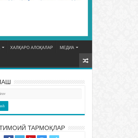
А
ХАЛҚАРО АЛОҚАЛАР
МЕДИА
ЛАШ
ТИМОИЙ ТАРМОҚЛАР