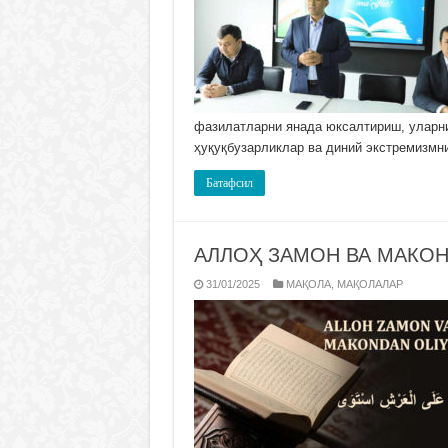
фазилатларни янада юксалтириш, уларни
ҳуқуқбузарликлар ва диний экстремизмн
Батафсил
АЛЛОҲ ЗАМОН ВА МАКО
31/01/2025
МАҚОЛА
,
МАҚОЛАЛАР