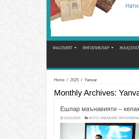
ФАОЛИЯТ
ЯНГИЛИКЛАР
ЖАҲОЛАТ
Home
/
2025
/
Yanvar
Monthly Archives:
Yanva
Ёшлар маънавияти – кела
31/01/2025
ФОТО ЛАВҲАЛАР
,
ЯНГИЛИКЛА