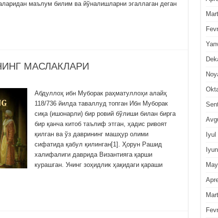
ҳаларидан маълум билим ва йўналишларни эгаллаган деган
Mar
Fevr
Yan
Dek
ИНГ МАСЛАКЛАРИ
Noy
Okt
Абдуллоҳ ибн Муборак раҳматуллоҳи алайҳ
118/736 йилда таваллуд топган Ибн Муборак
Sen
сиқа (ишонарли) бир ровий бўлиши билан бирга
Avg
бир қанча китоб таълиф этган, ҳадис ривоят
қилган ва ўз даврининг машҳур олими
Iyul
сифатида қабул қилинган[1]. Ҳорун Рашид
Iyun
халифалиги даврида Византияга қарши
May
курашган. Унинг зоҳидлик ҳақидаги қараши
Apre
Mar
Fevr