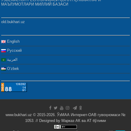
МАЪЛУМОТЛАРИ МИЛЛИЙ БАЗАСИ
old.bukhari.uz
English
Русский
العربية
Oʻzbek
www.bukhari.uz © 2015-2026. ЎзМАА Интернет-ОАВ гувоҳномаси №
1053. // Designed by
Марказ АК ва АТ бўлими