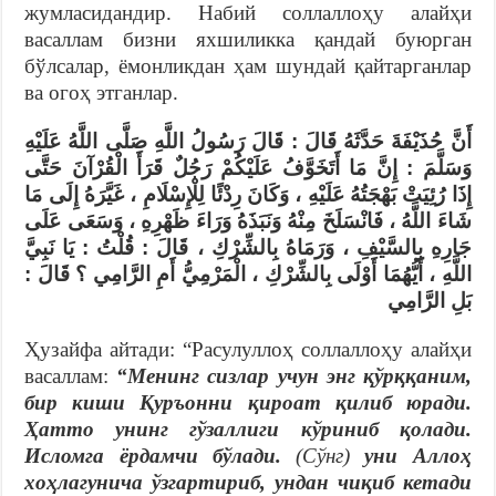
жумласидандир. Набий соллаллоҳу алайҳи
васаллам бизни яхшиликка қандай буюрган
бўлсалар, ёмонликдан ҳам шундай қайтарганлар
ва огоҳ этганлар.
أَنَّ حُذَيْفَةَ حَدَّثَهُ قَالَ : قَالَ رَسُولُ اللَّهِ صَلَّى اللَّهُ عَلَيْهِ
وَسَلَّمَ : إِنَّ مَا أَتَخَوَّفُ عَلَيْكُمْ رَجُلٌ قَرَأَ الْقُرْآنَ حَتَّى
إِذَا رُئِيَتْ بَهْجَتُهُ عَلَيْهِ ، وَكَانَ رِدْئًا لِلْإِسْلَامِ ، غَيَّرَهُ إِلَى مَا
شَاءَ اللَّهُ ، فَانْسَلَخَ مِنْهُ وَنَبَذَهُ وَرَاءَ ظَهْرِهِ ، وَسَعَى عَلَى
جَارِهِ بِالسَّيْفِ ، وَرَمَاهُ بِالشِّرْكِ ، قَالَ : قُلْتُ : يَا نَبِيَّ
اللَّهِ ، أَيُّهُمَا أَوْلَى بِالشِّرْكِ ، الْمَرْمِيُّ أَمِ الرَّامِي ؟ قَالَ :
بَلِ الرَّامِي
Ҳузайфа айтади: “Расулуллоҳ соллаллоҳу алайҳи
васаллам:
“Менинг сизлар учун энг қўрққаним,
бир киши Қуръонни қироат қилиб юради.
Ҳатто унинг гўзаллиги кўриниб қолади.
Исломга ёрдамчи бўлади.
(Сўнг)
уни Аллоҳ
хоҳлагунича ўзгартириб, ундан чиқиб кетади