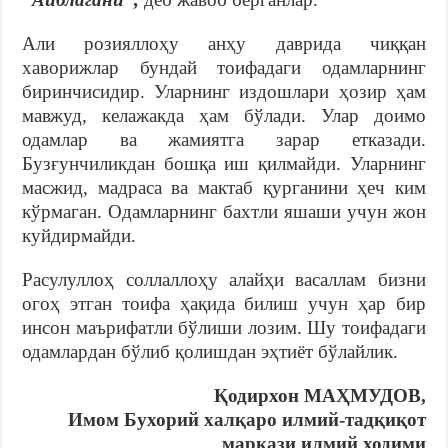
Али розияллоҳу анҳу даврида чиққан
хаворижлар бундай тоифадаги одамларнинг
биринчисидир. Уларнинг издошлари ҳозир ҳам
мавжуд, келажакда ҳам бўлади. Улар доимо
одамлар ва жамиятга зарар етказади.
Бузғунчиликдан бошқа иш қилмайди. Уларнинг
масжид, мадраса ва мактаб қурганини ҳеч ким
кўрмаган. Одамларнинг бахтли яшаши учун жон
куйдирмайди.
Расулуллоҳ соллаллоҳу алайҳи васаллам бизни
огоҳ этган тоифа ҳақида билиш учун ҳар бир
инсон маърифатли бўлиши лозим. Шу тоифадаги
одамлардан бўлиб қолишдан эҳтиёт бўлайлик.
Қодирхон МАҲМУДОВ,
Имом Бухорий халқаро илмий-тадқиқот
маркази илмий ходими