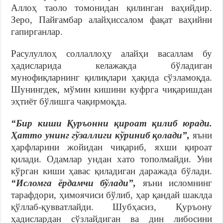
Аллоҳ таоло томонидан қилинган ваҳийдир.
Зеро, Пайғамбар алайҳиссалом фақат ваҳийни
гапирганлар.
Расулуллоҳ соллаллоҳу алайҳи васаллам бу
ҳадисларида келажакда бўладиган
мунофиқларнинг қилиқлари ҳақида сўзламоқда.
Шунингдек, мўмин кишини куфрга чиқаришдан
эҳтиёт бўлишга чақирмоқда.
“Бир киши Қуръонни қироат қилиб юради.
Ҳатто унинг гўзаллиги кўриниб қолади”,
яъни
ҳарфларини жойидан чиқариб, яхши қироат
қилади. Одамлар ундан хато тополмайди. Уни
кўрган киши ҳавас қиладиган даражада бўлади.
“Исломга ёрдамчи бўлади”,
яъни исломнинг
тарафдори, ҳимоячиси бўлиб, ҳар қандай шаклда
қўллаб-қувватлайди. Шубҳасиз, Қуръону
ҳадислардан сўзлайдиган ва дин либосини