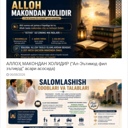
АЛЛОҲ МАКОНДАН ХОЛИДИР (“Ал-Эътимод фил
эътиқод” асари асосида)
06/08/2026