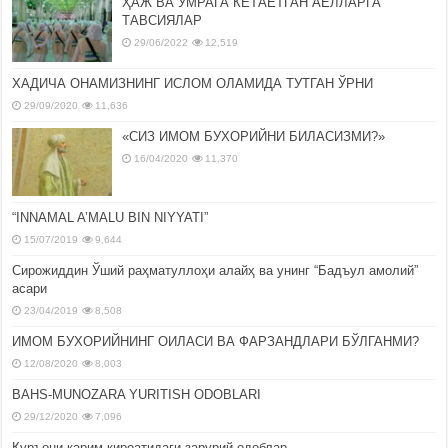
ҲАЖ ВА УМРАГА КЕТАЁТГАН АЁЛЛАРГА
ТАВСИЯЛАР
29/06/2022
12,519
ХАДИЧА ОНАМИЗНИНГ ИСЛОМ ОЛАМИДА ТУТГАН ЎРНИ
29/09/2020
11,636
«СИЗ ИМОМ БУХОРИЙНИ БИЛАСИЗМИ?»
16/04/2020
11,370
“INNAMAL A’MALU BIN NIYYATI”
15/07/2019
9,644
Сирожиддин Ўший раҳматуллоҳи алайҳ ва унинг “Бадъул амолий”
асари
23/04/2019
8,508
ИМОМ БУХОРИЙНИНГ ОИЛАСИ ВА ФАРЗАНДЛАРИ БЎЛГАНМИ?
12/08/2020
8,003
BAHS-MUNOZARA YURITISH ODOBLARI
29/12/2020
7,096
Қуръони карим қироатидаги зарурий одоблар