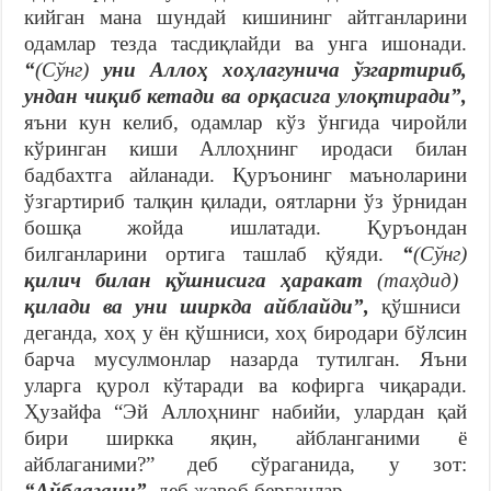
кийган мана шундай кишининг айтганларини
одамлар тезда тасдиқлайди ва унга ишонади.
“
(Сўнг)
уни Аллоҳ хоҳлагунича ўзгартириб,
ундан чиқиб кетади ва орқасига улоқтиради”,
яъни кун келиб, одамлар кўз ўнгида чиройли
кўринган киши Аллоҳнинг иродаси билан
бадбахтга айланади. Қуръонинг маъноларини
ўзгартириб талқин қилади, оятларни ўз ўрнидан
бошқа жойда ишлатади. Қуръондан
билганларини ортига ташлаб қўяди.
“
(Сўнг)
қилич билан қўшнисига ҳаракат
(таҳдид)
қилади ва уни ширкда айблайди”,
қўшниси
деганда, хоҳ у ён қўшниси, хоҳ биродари бўлсин
барча мусулмонлар назарда тутилган. Яъни
уларга қурол кўтаради ва кофирга чиқаради.
Ҳузайфа “Эй Аллоҳнинг набийи, улардан қай
бири ширкка яқин, айбланганими ё
айблаганими?” деб сўраганида, у зот:
“Айблагани”,
деб жавоб берганлар.