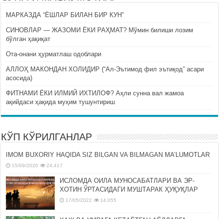
МАРКАЗДА “ЁШЛАР БИЛАН БИР КУН”
СИНОВЛАР — ЖАЗОМИ ЁКИ РАҲМАТ? Мўмин билиши лозим
бўлган ҳақиқат
Ота-онани ҳурматлаш одоблари
АЛЛОҲ МАКОНДАН ХОЛИДИР (“Ал-Эътимод фил эътиқод” асари
асосида)
ФИТНАМИ ЁКИ ИЛМИЙ ИХТИЛОФ? Аҳли сунна вал жамоа
ақийдаси ҳақида муҳим тушунтириш
КЎП КЎРИЛГАНЛАР
IMOM BUXORIY HAQIDA SIZ BILGAN VA BILMAGAN MA’LUMOTLAR
15/09/2020
24,417
ИСЛОМДА ОИЛА МУНОСАБАТЛАРИ ВА ЭР-
ХОТИН ЎРТАСИДАГИ МУШТАРАК ҲУҚУҚЛАР
17/05/2022
14,055