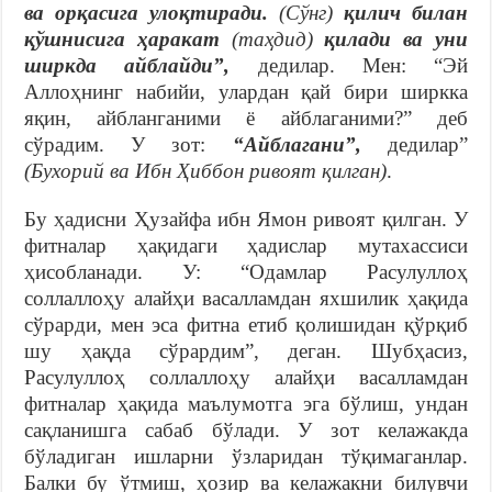
ва орқасига улоқтиради.
(Сўнг)
қилич билан
қўшнисига ҳаракат
(таҳдид)
қилади ва уни
ширкда айблайди”,
дедилар. Мен: “Эй
Аллоҳнинг набийи, улардан қай бири ширкка
яқин, айбланганими ё айблаганими?” деб
сўрадим. У зот:
“Айблагани”,
дедилар”
(Бухорий ва Ибн Ҳиббон ривоят қилган)
.
Бу ҳадисни Ҳузайфа ибн Ямон ривоят қилган. У
фитналар ҳақидаги ҳадислар мутахассиси
ҳисобланади. У: “Одамлар Расулуллоҳ
соллаллоҳу алайҳи васалламдан яхшилик ҳақида
сўрарди, мен эса фитна етиб қолишидан қўрқиб
шу ҳақда сўрардим”, деган. Шубҳасиз,
Расулуллоҳ соллаллоҳу алайҳи васалламдан
фитналар ҳақида маълумотга эга бўлиш, ундан
сақланишга сабаб бўлади. У зот келажакда
бўладиган ишларни ўзларидан тўқимаганлар.
Балки бу ўтмиш, ҳозир ва келажакни билувчи