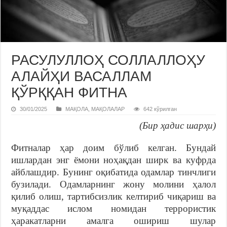
РАСУЛУЛЛОҲ СОЛЛАЛЛОҲУ
АЛАЙҲИ ВАСАЛЛАМ
ҚЎРҚҚАН ФИТНА
30/01/2025
МАҚОЛА
,
МАҚОЛАЛАР
642 кўрилган
(Бир ҳадис шарҳи)
Фитналар ҳар доим бўлиб келган. Бундай
ишлардан энг ёмони ноҳақдан ширк ва куфрда
айблашдир. Бунинг оқибатида одамлар тинчлиги
бузилади. Одамларнинг жону молини ҳалол
қилиб олиш, тартибсизлик келтириб чиқариш ва
муқаддас ислом номидан террористик
ҳаракатларни амалга ошириш шулар