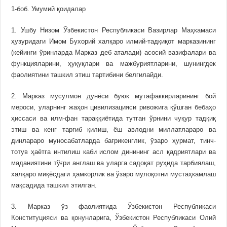
1-боб. Умумий қоидалар
1. Ушбу Низом Ўзбекистон Республикаси Вазирлар Маҳкамаси
ҳузуридаги Имом Бухорий халқаро илмий-тадқиқот марказининг
(кейинги ўринларда Марказ деб аталади) асосий вазифалари ва
функцияларини, ҳуқуқлари ва мажбуриятларини, шунингдек
фаолиятини ташкил этиш тартибини белгилайди.
2. Марказ мусулмон дунёси буюк мутафаккирларининг бой
мероси, уларнинг жаҳон цивилизацияси ривожига қўшган бебаҳо
ҳиссаси ва илм-фан тараққиётида тутган ўрнини чуқур тадқиқ
этиш ва кенг тарғиб қилиш, ёш авлодни миллатлараро ва
динлараро муносабатларда бағрикенглик, ўзаро ҳурмат, тинч-
тотув ҳаётга интилиш каби ислом динининг асл қадриятлари ва
маданиятини тўғри англаш ва уларга садоқат руҳида тарбиялаш,
халқаро миқёсдаги ҳамкорлик ва ўзаро мулоқотни мустаҳкамлаш
мақсадида ташкил этилган.
3. Марказ ўз фаолиятида Ўзбекистон Республикаси
Конституцияси
ва қонунларига, Ўзбекистон Республикаси Олий