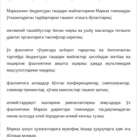
Марказнинг бюджетдан ташқари маблағларини Марказ томонидан
ўтказиладиган тадбирларни ташкил этишга йўналтириш;
ижтимоий ташаббуслар билан чиқиш ва ушбу масалада тегишли
давлат органларига таклифлар киритиш;
ўз фаолияти тўғрисида ахборот тарқатиш ва белгиланган
тартибда бюджетдан ташқари маблағлар ҳисобидан матбаа ва
ноширлик фаолиятини амалга ошириш ҳамда мультимедия
маҳсулотларини чиқариш;
фаолиятига алоқадор бўлган конференциялар, симпозиумлар,
семинар-тренинглар, кўчма мажлислар ташкил қилиш;
илмий-тадқиқот ишларини ривожлантириш мақсадида ўз
фаолиятини Марказ директори томонидан тасдиқланадиган
низом асосида олиб борадиган илмий кенгаш тузиш.
Марказ қонун ҳужжатларига мувофиқ бошқа ҳуқуқларга ҳам эга
бўлиши мумкин.