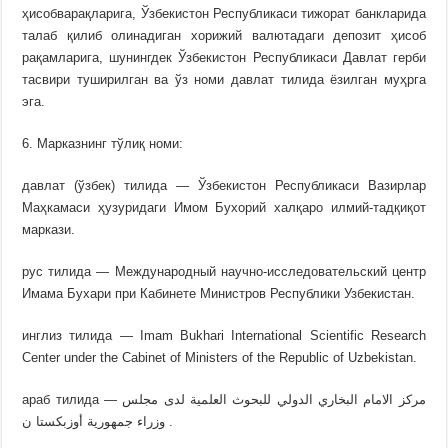
ҳисобварақларига, Ўзбекистон Республикаси тижорат банкларида
талаб қилиб олинадиган хорижий валютадаги депозит ҳисоб
рақамларига, шунингдек Ўзбекистон Республикаси Давлат герби
тасвири туширилган ва ўз номи давлат тилида ёзилган муҳрга
эга.
6. Марказнинг тўлиқ номи:
давлат (ўзбек) тилида — Ўзбекистон Республикаси Вазирлар
Маҳкамаси ҳузуридаги Имом Бухорий халқаро илмий-тадқиқот
маркази.
рус тилида — Международный научно-исследовательский центр
Имама Бухари при Кабинете Министров Республики Узбекистан.
инглиз тилида — Imam Bukhari International Scientific Research
Center under the Cabinet of Ministers of the Republic of Uzbekistan.
араб тилида — مركز الامام البخاري الدولي للبحوث العلمية لدى مجلس
وزراء جمهورية أوزبكستا ن .