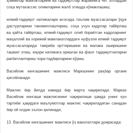
ҳомийлар маблағларини ва тадқиқотлар жараёнига чет эллардан
соҳа мутахассис олимларини жалб этишда кўмаклашиш;
илмий-тадқиқот натижалари асосида таълим муассасалари ўқув
дастурларини такомиллаштириш, соҳа учун кадрлар тайёрлаш
ва қайта тайёрлаш, илмий-тадқиқот олиб бораётган кадрларнинг
маҳаллий ва хорижий мамлакатлардаги нуфузли илмий тадқиқот
муассасаларида тажриба орттиришини ва малака оширишини
ташкил этиш, юқори натижага эришган ва фаол тадқиқотчиларни
рағбатлантириш чора-тадбирларини кўриш.
Васийлик кенгашининг мажлиси Марказнинг раҳбар органи
ҳисобланади.
Мажлис бир йилда камида бир марта чақирилади. Марказ
Васийлик кенгаши мажлисининг чақирилиши ҳамда унинг кун
тартиби ҳақидаги маълумотлар мажлис чақириладиган санадан
бир ой олдин эълон қилинади;
13. Васийлик кенгашининг мажлиси ўз ваколатлари доирасида: