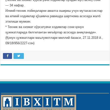
— 34 нафар.
Илмий-техник лойиҳаларни амалга ошириш учун мутахассислар
ва илмий ходимлар қўшимча равишда шартнома асосида жалб
этилиши мумкин.
* Техник ва хизмат кўрсатувчи ходимлар сони қонун
ҳужжатларида белгиланган меъёрлар асосида аниқланади».
(Қонун ҳужжатлари маълумотлари миллий базаси, 27.11.2018 й.,
09/18/956/2227-сон)