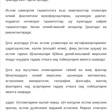
Ислом ҳамкорлик ташкилотига аъзо мамлакатлар олимлари
илмий фаолиятини мувофиқлаштириш, шунингдек давлат,
нодавлат нотижорат ташкилотлар, шу жумладан хайрия
ташкилотлари билан илмий-амалий алоқалар ўрнатади ва
ривожлантиради;
ўрта асрларда ўтган ислом уламолари ва мутафаккирларининг
ҳадисшунослик, калом (илоҳиёт илми), фиқҳ (ислом ҳуқуқи) ва
ислом тарихи йўналишлари бўйича диний-маънавий меросини
янада чуқурроқ тадқиқ этишга оид лойиҳаларни амалга оширади;
ўрта аср мусулмон олимларининг табиий ва аниқ фанлар
йўналишидаги илмий меросини, шунингдек математика,
астрономия, минералогия, география, фалсафа, мантиқ
фанларига оид асарларини тадқиқ этишга оид лойиҳаларни
амалга оширади;
ҳадис тўпламларини ишлаб чиқиш, кўп жилдлик ислом қомусини
яратиш, ислом дунёсининг маданий атласини, Марказ электрон