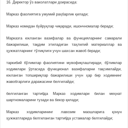
16. Директор ўз ваколатлари доирасида:
Марказ фаолиятига умумий раҳбарлик қилади;
Марказ номидан буйруқлар чиқаради, ишончномалар беради;
Марказга юкланган вазифалар ва функцияларнинг самарали
бажарилиши, тақдим этиладиган таҳлилий материаллар ва
ҳужжатларнинг тўлиқлиги учун шахсан жавоб беради;
таркибий бўлимлар фаолиятини мувофиқлаштиради, бўлимлар
ходимлари ўртасида функционал вазифаларни тақсимлайди,
юкланган топшириқлар бажарилиши учун ҳар бир ходимнинг
жавобгарлиги даражасини белгилайди;
белгиланган тартибда Марказ ходимлари билан меҳнат
шартномаларини тузади ва бекор қилади;
Марказ ходимларининг лавозим маошларига қонун
ҳужжатларида белгиланган тартибда устамалар белгилайди;