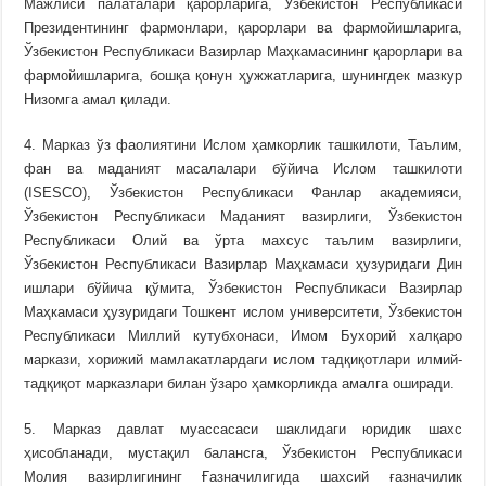
Мажлиси палаталари қарорларига, Ўзбекистон Республикаси
Президентининг фармонлари, қарорлари ва фармойишларига,
Ўзбекистон Республикаси Вазирлар Маҳкамасининг қарорлари ва
фармойишларига, бошқа қонун ҳужжатларига, шунингдек мазкур
Низомга амал қилади.
4. Марказ ўз фаолиятини Ислом ҳамкорлик ташкилоти, Таълим,
фан ва маданият масалалари бўйича Ислом ташкилоти
(ISESCO), Ўзбекистон Республикаси Фанлар академияси,
Ўзбекистон Республикаси Маданият вазирлиги, Ўзбекистон
Республикаси Олий ва ўрта махсус таълим вазирлиги,
Ўзбекистон Республикаси Вазирлар Маҳкамаси ҳузуридаги Дин
ишлари бўйича қўмита, Ўзбекистон Республикаси Вазирлар
Маҳкамаси ҳузуридаги Тошкент ислом университети, Ўзбекистон
Республикаси Миллий кутубхонаси, Имом Бухорий халқаро
маркази, хорижий мамлакатлардаги ислом тадқиқотлари илмий-
тадқиқот марказлари билан ўзаро ҳамкорликда амалга оширади.
5. Марказ давлат муассасаси шаклидаги юридик шахс
ҳисобланади, мустақил балансга, Ўзбекистон Республикаси
Молия вазирлигининг Ғазначилигида шахсий ғазначилик