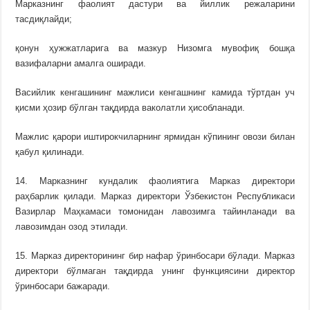
Марказнинг фаолият дастури ва йиллик режаларини
тасдиқлайди;
қонун ҳужжатларига ва мазкур Низомга мувофиқ бошқа
вазифаларни амалга оширади.
Васийлик кенгашининг мажлиси кенгашнинг камида тўртдан уч
қисми ҳозир бўлган тақдирда ваколатли ҳисобланади.
Мажлис қарори иштирокчиларнинг ярмидан кўпининг овози билан
қабул қилинади.
14. Марказнинг кундалик фаолиятига Марказ директори
раҳбарлик қилади. Марказ директори Ўзбекистон Республикаси
Вазирлар Маҳкамаси томонидан лавозимга тайинланади ва
лавозимдан озод этилади.
15. Марказ директорининг бир нафар ўринбосари бўлади. Марказ
директори бўлмаган тақдирда унинг функциясини директор
ўринбосари бажаради.