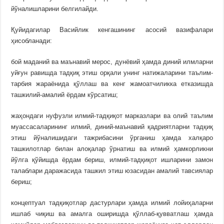
йўналишларини белгилайди.
Қуйидагилар Васийлик кенгашининг асосий вазифалари
ҳисобланади:
бой маданий ва маънавий мерос, дунёвий ҳамда диний илмларни
уйғун равишда тадқиқ этиш орқали унинг натижаларини таълим-
тарбия жараёнида қўллаш ва кенг жамоатчиликка етказишда
ташкилий-амалий ёрдам кўрсатиш;
жаҳондаги нуфузли илмий-тадқиқот марказлари ва олий таълим
муассасаларининг илмий, диний-маънавий қадриятларни тадқиқ
этиш йўналишидаги тажрибасини ўрганиш ҳамда халқаро
ташкилотлар билан алоқалар ўрнатиш ва илмий ҳамкорликни
йўлга қўйишда ёрдам бериш, илмий-тадқиқот ишларини замон
талаблари даражасида ташкил этиш юзасидан амалий тавсиялар
бериш;
концептуал тадқиқотлар дастурлари ҳамда илмий лойиҳаларни
ишлаб чиқиш ва амалга оширишда қўллаб-қувватлаш ҳамда