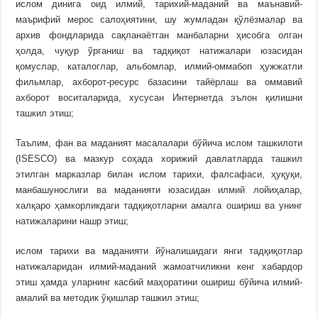
ислом динига оид илмий, тарихий-маданий ва маънавий-
маърифий мерос салоҳиятини, шу жумладан қўлёзмалар ва
архив фондларида сақланаётган манбаларни ҳисобга олган
ҳолда, чуқур ўрганиш ва тадқиқот натижалари юзасидан
қомуслар, каталоглар, альбомлар, илмий-оммабоп ҳужжатли
фильмлар, ахборот-ресурс базасини тайёрлаш ва оммавий
ахборот воситаларида, хусусан Интернетда эълон қилишни
ташкил этиш;
Таълим, фан ва маданият масалалари бўйича ислом ташкилоти
(ISESCO) ва мазкур соҳада хорижий давлатларда ташкил
этилган марказлар билан ислом тарихи, фалсафаси, ҳуқуқи,
манбашунослиги ва маданияти юзасидан илмий лойиҳалар,
халқаро ҳамкорликдаги тадқиқотларни амалга ошириш ва унинг
натижаларини нашр этиш;
ислом тарихи ва маданияти йўналишидаги янги тадқиқотлар
натижаларидан илмий-маданий жамоатчиликни кенг хабардор
этиш ҳамда уларнинг касбий маҳоратини ошириш бўйича илмий-
амалий ва методик ўқишлар ташкил этиш;