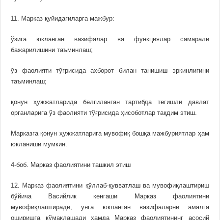
11. Марказ қуйидагиларга мажбур:
ўзига юкланган вазифалар ва функциялар самарали
бажарилишини таъминлаш;
ўз фаолияти тўғрисида ахборот билан танишиш эркинлигини
таъминлаш;
қонун ҳужжатларида белгиланган тартибда тегишли давлат
органларига ўз фаолияти тўғрисида ҳисоботлар тақдим этиш.
Марказга қонун ҳужжатларига мувофиқ бошқа мажбуриятлар ҳам
юкланиши мумкин.
4-боб. Марказ фаолиятини ташкил этиш
12. Марказ фаолиятини қўллаб-қувватлаш ва мувофиқлаштириш
бўйича Васийлик кенгаши Марказ фаолиятини
мувофиқлаштиради, унга юкланган вазифаларни амалга
оширишга кўмаклашади ҳамда Марказ фаолиятининг асосий