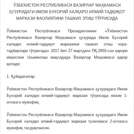
ЎЗБЕКИСТОН РЕСПУБЛИКАСИ ВАЗИРЛАР МАҲКАМАСИ
ҲУЗУРИДАГИ ИМОМ БУХОРИЙ ХАЛҚАРО ИЛМИЙ-ТАДҚИҚОТ
МАРКАЗИ ФАОЛИЯТИНИ ТАШКИЛ ЭТИШ ТЎҒРИСИДА
Ўзбекистон Республикаси Президентининг «Ўзбекистон
Республикаси Вазирлар Маҳкамаси ҳузурида Имом Бухорий
халқаро илмий-тадқиқот марказини ташкил этиш чора-
тадбирлари тўғрисида» 2017 йил 27 мартдаги ПҚ-2855-сон қарори
ижросини таъминлаш мақсадида Вазирлар Маҳкамаси қарор
қилади:
1. Қуйидагилар:
Ўзбекистон Республикаси Вазирлар Маҳкамаси ҳузуридаги Имом
Бухорий халқаро илмий-тадқиқот маркази тўғрисида низом
1-
иловага
мувофиқ;
Ўзбекистон Республикаси Вазирлар Маҳкамаси ҳузуридаги Имом
Бухорий халқаро илмий-тадқиқот маркази тузилмаси
2-иловага
мувофиқ тасдиқлансин.