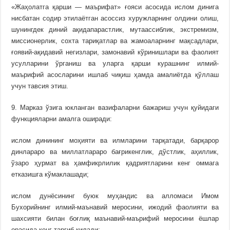
«Жаҳолатга қарши — маърифат» ғояси асосида ислом динига
нисбатан содир этилаётган асоссиз хуружларнинг олдини олиш,
шунингдек диний ақидапарастлик, мутаассиблик, экстремизм,
миссионерлик, сохта тариқатлар ва жамоаларнинг мақсадлари,
ғоявий-ақидавий негизлари, замонавий кўринишлари ва фаолият
усулларини ўрганиш ва уларга қарши курашнинг илмий-
маърифий асосларини ишлаб чиқиш ҳамда амалиётда қўллаш
учун тавсия этиш.
9. Марказ ўзига юкланган вазифаларни бажариш учун қуйидаги
функцияларни амалга оширади:
ислом динининг моҳияти ва илмларини тарқатади, барқарор
динлараро ва миллатлараро бағрикенглик, дўстлик, аҳиллик,
ўзаро ҳурмат ва ҳамфикрлилик қадриятларини кенг оммага
етказишга кўмаклашади;
ислом дунёсининг буюк муҳандис ва алломаси Имом
Бухорийнинг илмий-маънавий меросини, ижодий фаолияти ва
шахсияти билан боғлиқ маънавий-маърифий меросини ёшлар
орасида кенг тарғиб қилади;