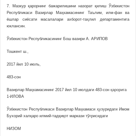
7. Мазкур қарорнинг бажарилишини назорат қилиш Ўзбекистон
Республикаси Вазирлар Маҳкамасининг Таълим, илм-фан ва
ёшлар сиёсати масалалари ахборот-таҳлил департаментига
юклансин.
Ўзбекистон Республикасининг Бош вазири А. АРИПОВ
Тошкент ш.,
2017 йил 10 июль,
483-сон
Вазирлар Маҳкамасининг 2017 йил 10 июлдаги 483-сон
қарорига
1-ИЛОВА
Ўзбекистон Республикаси Вазирлар Маҳкамаси ҳузуридаги Имом
Бухорий халқаро илмий-тадқиқот маркази тўғрисидаги
НИЗОМ