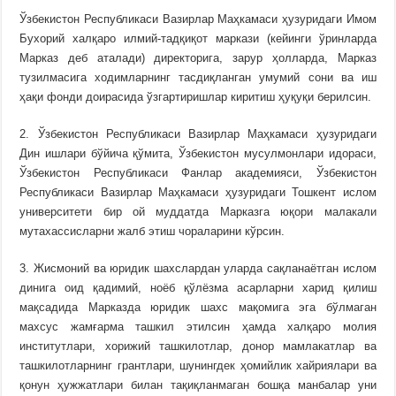
Ўзбекистон Республикаси Вазирлар Маҳкамаси ҳузуридаги Имом
Бухорий халқаро илмий-тадқиқот маркази (кейинги ўринларда
Марказ деб аталади) директорига, зарур ҳолларда, Марказ
тузилмасига ходимларнинг тасдиқланган умумий сони ва иш
ҳақи фонди доирасида ўзгартиришлар киритиш ҳуқуқи берилсин.
2. Ўзбекистон Республикаси Вазирлар Маҳкамаси ҳузуридаги
Дин ишлари бўйича қўмита, Ўзбекистон мусулмонлари идораси,
Ўзбекистон Республикаси Фанлар академияси, Ўзбекистон
Республикаси Вазирлар Маҳкамаси ҳузуридаги Тошкент ислом
университети бир ой муддатда Марказга юқори малакали
мутахассисларни жалб этиш чораларини кўрсин.
3. Жисмоний ва юридик шахслардан уларда сақланаётган ислом
динига оид қадимий, ноёб қўлёзма асарларни харид қилиш
мақсадида Марказда юридик шахс мақомига эга бўлмаган
махсус жамғарма ташкил этилсин ҳамда халқаро молия
институтлари, хорижий ташкилотлар, донор мамлакатлар ва
ташкилотларнинг грантлари, шунингдек ҳомийлик хайриялари ва
қонун ҳужжатлари билан тақиқланмаган бошқа манбалар уни