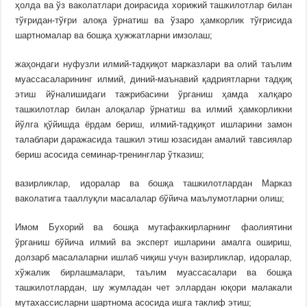
ҳолда ва ўз ваколатлари доирасида хорижий ташкилотлар билан
тўғридан-тўғри алоқа ўрнатиш ва ўзаро ҳамкорлик тўғрисида
шартномалар ва бошқа ҳужжатларни имзолаш;
жаҳондаги нуфузли илмий-тадқиқот марказлари ва олий таълим
муассасаларининг илмий, диний-маънавий қадриятларни тадқиқ
этиш йўналишидаги тажрибасини ўрганиш ҳамда халқаро
ташкилотлар билан алоқалар ўрнатиш ва илмий ҳамкорликни
йўлга қўйишда ёрдам бериш, илмий-тадқиқот ишларини замон
талаблари даражасида ташкил этиш юзасидан амалий тавсиялар
бериш асосида семинар-тренинглар ўтказиш;
вазирликлар, идоралар ва бошқа ташкилотлардан Марказ
ваколатига тааллуқли масалалар бўйича маълумотларни олиш;
Имом Бухорий ва бошқа мутафаккирларнинг фаолиятини
ўрганиш бўйича илмий ва эксперт ишларини амалга ошириш,
долзарб масалаларни ишлаб чиқиш учун вазирликлар, идоралар,
хўжалик бирлашмалари, таълим муассасалари ва бошқа
ташкилотлардан, шу жумладан чет эллардан юқори малакали
мутахассисларни шартнома асосида ишга таклиф этиш;