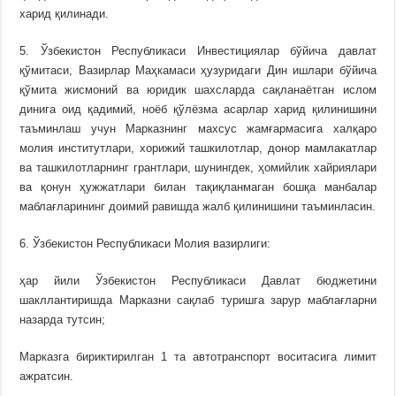
харид қилинади.
5. Ўзбекистон Республикаси Инвестициялар бўйича давлат
қўмитаси, Вазирлар Маҳкамаси ҳузуридаги Дин ишлари бўйича
қўмита жисмоний ва юридик шахсларда сақланаётган ислом
динига оид қадимий, ноёб қўлёзма асарлар харид қилинишини
таъминлаш учун Марказнинг махсус жамғармасига халқаро
молия институтлари, хорижий ташкилотлар, донор мамлакатлар
ва ташкилотларнинг грантлари, шунингдек, ҳомийлик хайриялари
ва қонун ҳужжатлари билан тақиқланмаган бошқа манбалар
маблағларининг доимий равишда жалб қилинишини таъминласин.
6. Ўзбекистон Республикаси Молия вазирлиги:
ҳар йили Ўзбекистон Республикаси Давлат бюджетини
шакллантиришда Марказни сақлаб туришга зарур маблағларни
назарда тутсин;
Марказга бириктирилган 1 та автотранспорт воситасига лимит
ажратсин.