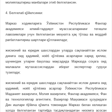
молиялаштириш манбалари этиб белгилансин.
4. Белгилаб қўйилсинки:
Марказ ходимларига Ўзбекистон Республикаси Фанлар
академияси илмий-тадқиқот муассасаларининг тегишли
лавозимлари учун белгиланган меҳнатга ҳақ тўлаш ва моддий
рағбатлантириш шартлари қўлланилади;
жисмоний ва юридик шахслардан уларда сақланаётган ислом
динига оид қадимий, ноёб қўлёзма асарларни харид қилиш,
шунингдек уларни баҳолаш мақсадида Марказда соҳага оид
малакали мутахассислардан иборат экспертлар гуруҳи
тузилади;
жисмоний ва юридик шахсларда сақланаётган ислом динига оид
қадимий, ноёб қўлёзма асарлар Ўзбекистон Республикаси
Маданият вазирлиги, Молия вазирлиги, Фанлар академияси, Фан
ва технологиялар агентлиги, Вазирлар Маҳкамаси ҳузуридаги
Дин ишлари бўйича қўмита томонидан Марказ билан келишган
ҳолда белгиланган тартибда тасдиқланадиган низомга асосан