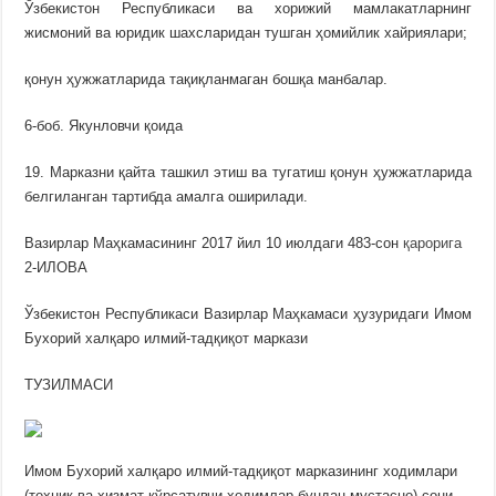
Ўзбекистон Республикаси ва хорижий мамлакатларнинг
жисмоний ва юридик шахсларидан тушган ҳомийлик хайриялари;
қонун ҳужжатларида тақиқланмаган бошқа манбалар.
6-боб. Якунловчи қоида
19. Марказни қайта ташкил этиш ва тугатиш қонун ҳужжатларида
белгиланган тартибда амалга оширилади.
Вазирлар Маҳкамасининг 2017 йил 10 июлдаги 483-сон
қарорига
2-ИЛОВА
Ўзбекистон Республикаси Вазирлар Маҳкамаси ҳузуридаги Имом
Бухорий халқаро илмий-тадқиқот маркази
ТУЗИЛМАСИ
Имом Бухорий халқаро илмий-тадқиқот марказининг ходимлари
(техник ва хизмат кўрсатувчи ходимлар бундан мустасно) сони