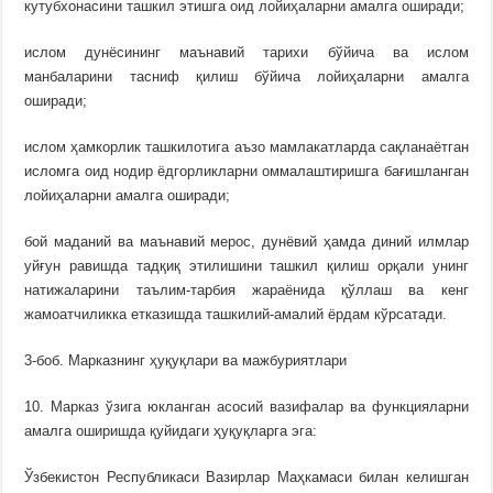
кутубхонасини ташкил этишга оид лойиҳаларни амалга оширади;
ислом дунёсининг маънавий тарихи бўйича ва ислом
манбаларини тасниф қилиш бўйича лойиҳаларни амалга
оширади;
ислом ҳамкорлик ташкилотига аъзо мамлакатларда сақланаётган
исломга оид нодир ёдгорликларни оммалаштиришга бағишланган
лойиҳаларни амалга оширади;
бой маданий ва маънавий мерос, дунёвий ҳамда диний илмлар
уйғун равишда тадқиқ этилишини ташкил қилиш орқали унинг
натижаларини таълим-тарбия жараёнида қўллаш ва кенг
жамоатчиликка етказишда ташкилий-амалий ёрдам кўрсатади.
3-боб. Марказнинг ҳуқуқлари ва мажбуриятлари
10. Марказ ўзига юкланган асосий вазифалар ва функцияларни
амалга оширишда қуйидаги ҳуқуқларга эга:
Ўзбекистон Республикаси Вазирлар Маҳкамаси билан келишган