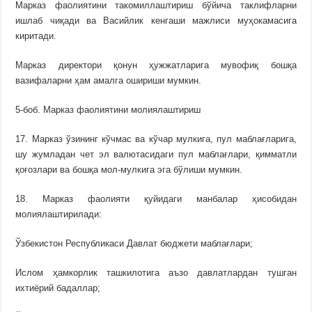
Марказ фаолиятини такомиллаштириш бўйича таклифларни
ишлаб чиқади ва Васийлик кенгаши мажлиси муҳокамасига
киритади.
Марказ директори қонун ҳужжатларига мувофиқ бошқа
вазифаларни ҳам амалга ошириши мумкин.
5-боб. Марказ фаолиятини молиялаштириш
17. Марказ ўзининг кўчмас ва кўчар мулкига, пул маблағларига,
шу жумладан чет эл валютасидаги пул маблағлари, қимматли
қоғозлари ва бошқа мол-мулкига эга бўлиши мумкин.
18. Марказ фаолияти қуйидаги манбалар ҳисобидан
молиялаштирилади:
Ўзбекистон Республикаси Давлат бюджети маблағлари;
Ислом ҳамкорлик ташкилотига аъзо давлатлардан тушган
ихтиёрий бадаллар;