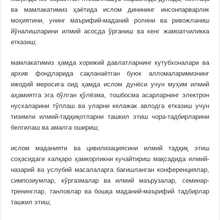
ва мамлакатимиз ҳаётида ислом динининг инсонпарварлик
моҳиятини, унинг маърифий-маданий ролини ва ривожланиш
йўналишларини илмий асосда ўрганиш ва кенг жамоатчиликка
етказиш;
мамлакатимиз ҳамда хорижий давлатларнинг кутубхоналари ва
архив фондларида сақланаётган буюк алломаларимизнинг
ижодий меросига оид ҳамда ислом дунёси учун муҳим илмий
аҳамиятга эга бўлган қўлёзма, тошбосма асарларнинг электрон
нусхаларини тўплаш ва уларни келажак авлодга етказиш учун
тизимли илмий-тадқиқотларни ташкил этиш чора-тадбирларини
белгилаш ва амалга ошириш;
ислом маданияти ва цивилизациясини илмий тадқиқ этиш
соҳасидаги халқаро ҳамкорликни кучайтириш мақсадида илмий-
назарий ва услубий масалаларга бағишланган конференциялар,
симпозиумлар, кўргазмалар ва илмий маърузалар, семинар-
тренинглар, танловлар ва бошқа маданий-маърифий тадбирлар
ташкил этиш;