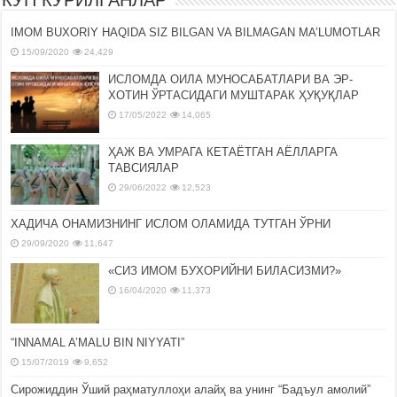
КЎП КЎРИЛГАНЛАР
IMOM BUXORIY HAQIDA SIZ BILGAN VA BILMAGAN MA’LUMOTLAR
15/09/2020
24,429
ИСЛОМДА ОИЛА МУНОСАБАТЛАРИ ВА ЭР-
ХОТИН ЎРТАСИДАГИ МУШТАРАК ҲУҚУҚЛАР
17/05/2022
14,065
ҲАЖ ВА УМРАГА КЕТАЁТГАН АЁЛЛАРГА
ТАВСИЯЛАР
29/06/2022
12,523
ХАДИЧА ОНАМИЗНИНГ ИСЛОМ ОЛАМИДА ТУТГАН ЎРНИ
29/09/2020
11,647
«СИЗ ИМОМ БУХОРИЙНИ БИЛАСИЗМИ?»
16/04/2020
11,373
“INNAMAL A’MALU BIN NIYYATI”
15/07/2019
9,652
Сирожиддин Ўший раҳматуллоҳи алайҳ ва унинг “Бадъул амолий”