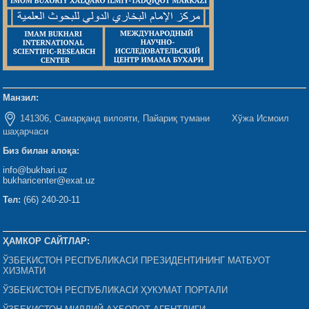
Манзил:
141306, Самарқанд вилояти, Пайариқ тумани Хўжа Исмоил
шаҳарчаси
Биз билан алоқа:
info@bukhari.uz
bukharicenter@exat.uz
Тел:
(66) 240-20-11
ҲАМКОР САЙТЛАР:
ЎЗБЕКИСТОН РЕСПУБЛИКАСИ ПРЕЗИДЕНТИНИНГ МАТБУОТ
ХИЗМАТИ
ЎЗБЕКИСТОН РЕСПУБЛИКАСИ ҲУКУМАТ ПОРТАЛИ