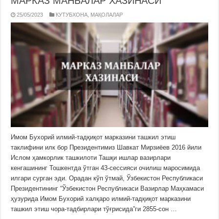
МАРКАЗ МАНБАЛАР ХАЗИНАСИ
25/05/2023
КУТУБХОНА
,
МАҚОЛАЛАР
Имом Бухорий илмий-тадқиқот марказини ташкил этиш
таклифини илк бор Президентимиз Шавкат Мирзиёев 2016 йили
Ислом ҳамкорлик ташкилоти Ташқи ишлар вазирлари
кенгашининг Тошкентда ўтган 43-сессияси очилиш маросимида
илгари сурган эди. Орадан кўп ўтмай, Ўзбекистон Республикаси
Президентининг “Ўзбекистон Республикаси Вазирлар Маҳкамаси
ҳузурида Имом Бухорий халқаро илмий-тадқиқот марказини
ташкил этиш чора-тадбирлари тўғрисида”ги 2855-сон …