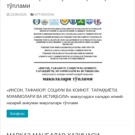
тўплами
22/06/2026
КУТУБХОНА
«ИНСОН, ТАФАККУР, СОЦИУМ ВА КОИНОТ: ТАРАҚҚИЁТИ,
МУАММОЛАРИ ВА ИСТИҚБОЛИ» мавзусидаги халқаро илмий-
назарий анжуман мақолалари тўплами
Батафсил