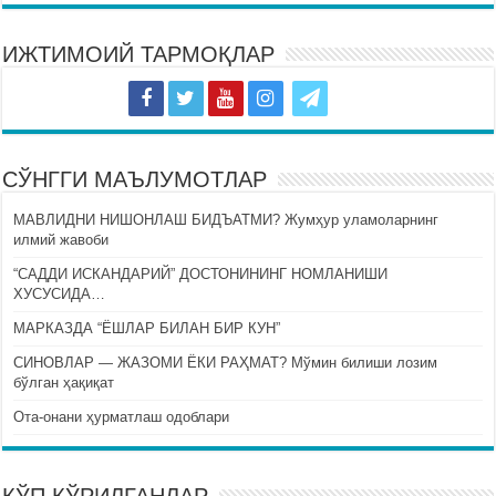
ИЖТИМОИЙ ТАРМОҚЛАР
СЎНГГИ МАЪЛУМОТЛАР
МАВЛИДНИ НИШОНЛАШ БИДЪАТМИ? Жумҳур уламоларнинг
илмий жавоби
“САДДИ ИСКАНДАРИЙ” ДОСТОНИНИНГ НОМЛАНИШИ
ХУСУСИДА…
МАРКАЗДА “ЁШЛАР БИЛАН БИР КУН”
СИНОВЛАР — ЖАЗОМИ ЁКИ РАҲМАТ? Мўмин билиши лозим
бўлган ҳақиқат
Ота-онани ҳурматлаш одоблари