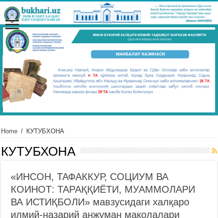
Home
/
КУТУБХОНА
КУТУБХОНА
«ИНСОН, ТАФАККУР, СОЦИУМ ВА
КОИНОТ: ТАРАҚҚИЁТИ, МУАММОЛАРИ
ВА ИСТИҚБОЛИ» мавзусидаги халқаро
илмий-назарий анжуман мақолалари