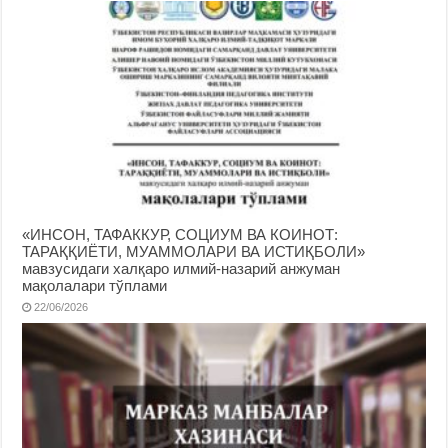
«ИНСОН, ТАФАККУР, СОЦИУМ ВА КОИНОТ:
ТАРАҚҚИЁТИ, МУАММОЛАРИ ВА ИСТИҚБОЛИ»
мавзусидаги халқаро илмий-назарий анжуман
мақолалари тўплами
22/06/2026