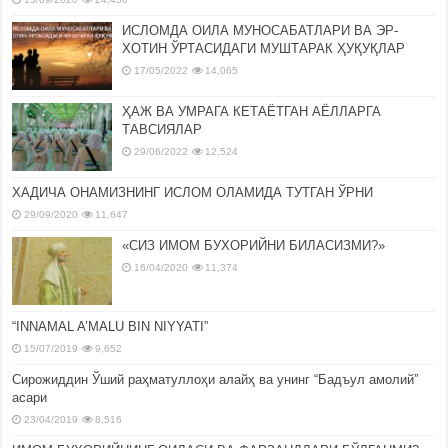
ИСЛОМДА ОИЛА МУНОСАБАТЛАРИ ВА ЭР-
ХОТИН ЎРТАСИДАГИ МУШТАРАК ҲУҚУҚЛАР
17/05/2022
14,065
ҲАЖ ВА УМРАГА КЕТАЁТГАН АЁЛЛАРГА
ТАВСИЯЛАР
29/06/2022
12,524
ХАДИЧА ОНАМИЗНИНГ ИСЛОМ ОЛАМИДА ТУТГАН ЎРНИ
29/09/2020
11,647
«СИЗ ИМОМ БУХОРИЙНИ БИЛАСИЗМИ?»
16/04/2020
11,374
“INNAMAL A’MALU BIN NIYYATI”
15/07/2019
9,652
Сирожиддин Ўший раҳматуллоҳи алайҳ ва унинг “Бадъул амолий”
асари
23/04/2019
8,516