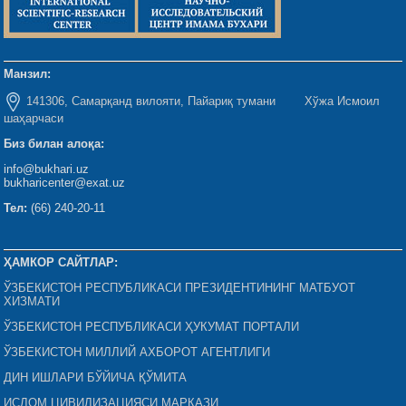
Манзил:
141306, Самарқанд вилояти, Пайариқ тумани Хўжа Исмоил
шаҳарчаси
Биз билан алоқа:
info@bukhari.uz
bukharicenter@exat.uz
Тел:
(66) 240-20-11
ҲАМКОР САЙТЛАР:
ЎЗБЕКИСТОН РЕСПУБЛИКАСИ ПРЕЗИДЕНТИНИНГ МАТБУОТ
ХИЗМАТИ
ЎЗБЕКИСТОН РЕСПУБЛИКАСИ ҲУКУМАТ ПОРТАЛИ
ЎЗБЕКИСТОН МИЛЛИЙ АХБОРОТ АГЕНТЛИГИ
ДИН ИШЛАРИ БЎЙИЧА ҚЎМИТА
ИСЛОМ ЦИВИЛИЗАЦИЯСИ МАРКАЗИ