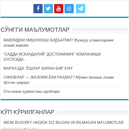
СЎНГГИ МАЪЛУМОТЛАР
МАВЛИДНИ НИШОНЛАШ БИДЪАТМИ? Жумҳур уламоларнинг
илмий жавоби
“САДДИ ИСКАНДАРИЙ” ДОСТОНИНИНГ НОМЛАНИШИ
ХУСУСИДА…
МАРКАЗДА “ЁШЛАР БИЛАН БИР КУН”
СИНОВЛАР — ЖАЗОМИ ЁКИ РАҲМАТ? Мўмин билиши лозим
бўлган ҳақиқат
Ота-онани ҳурматлаш одоблари
КЎП КЎРИЛГАНЛАР
IMOM BUXORIY HAQIDA SIZ BILGAN VA BILMAGAN MA’LUMOTLAR
15/09/2020
24,430