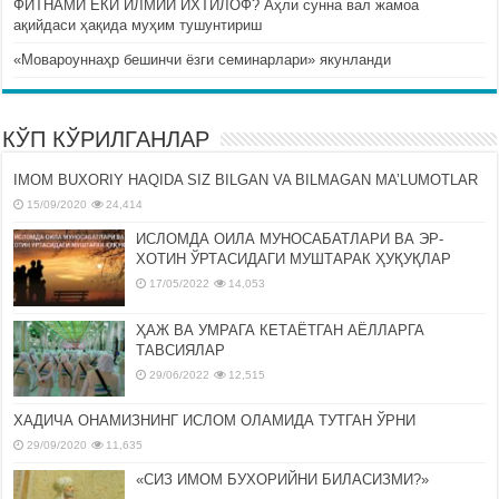
ФИТНАМИ ЁКИ ИЛМИЙ ИХТИЛОФ? Аҳли сунна вал жамоа
ақийдаси ҳақида муҳим тушунтириш
«Мовароуннаҳр бешинчи ёзги семинарлари» якунланди
КЎП КЎРИЛГАНЛАР
IMOM BUXORIY HAQIDA SIZ BILGAN VA BILMAGAN MA’LUMOTLAR
15/09/2020
24,414
ИСЛОМДА ОИЛА МУНОСАБАТЛАРИ ВА ЭР-
ХОТИН ЎРТАСИДАГИ МУШТАРАК ҲУҚУҚЛАР
17/05/2022
14,053
ҲАЖ ВА УМРАГА КЕТАЁТГАН АЁЛЛАРГА
ТАВСИЯЛАР
29/06/2022
12,515
ХАДИЧА ОНАМИЗНИНГ ИСЛОМ ОЛАМИДА ТУТГАН ЎРНИ
29/09/2020
11,635
«СИЗ ИМОМ БУХОРИЙНИ БИЛАСИЗМИ?»