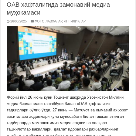
ОАВ ҳафталигида замонавий медиа
муҳокамаси
26/06/2025
ФОТО ЛАВҲАЛАР
,
ЯНГИЛИКЛАР
Жорий йил 26 июнь куни Тошкент шаҳрида Ўзбекистон Миллий
медиа бирлашмаси ташаббуси билан «ОАВ ҳафталиги»
тадбирлари бўлиб ўтди. 27 июнь — Матбуот ва оммавий ахборот
воситалари ходимлари куни муносабати билан ташкил этилган
тадбирларда мамлакатимиз медиа соҳаси ва халқаро
ташкилотлар вакиллари, давлат идоралари раҳбарларининг
матбуот котиблари ҳамда бир қатор телерадиоканаллар