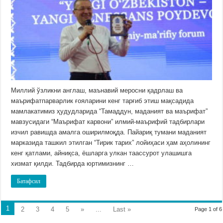
Миллий ўзликни англаш, маънавий меросни қадрлаш ва
маърифатпарварлик ғояларини кенг тарғиб этиш мақсадида
мамлакатимиз ҳудудларида “Тамаддун, маданият ва маърифат”
мавзусидаги “Маърифат карвони” илмий-маърифий тадбирлари
изчил равишда амалга оширилмоқда. Пайариқ тумани маданият
марказида ташкил этилган “Тирик тарих” лойиҳаси ҳам аҳолининг
кенг қатлами, айниқса, ёшларга улкан таассурот улашишга
хизмат қилди. Тадбирда юртимизнинг …
Батафсил
1
2
3
4
5
»
...
Last »
Page 1 of 6