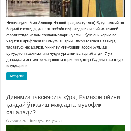
Низомиддин Мир Алишер Навоий (раҳимаҳуллоҳ) бутун илмий ва
бадиий ижодида, давлат арбоби сифатидаги сиёсий-ижтимоий
фаолиятида ислом сарчашмалари бўлмиш Қуръони карим ва
ҳадиси шарифлардаги умумбашарий, илғор ғоя­ларга таянди,
тасаввуф назарияси, унинг илмий-ғоявий асоси бўлмиш
вужудиюн таълимотини чуқур ўрганди ва тарғиб этди. У ўз
давридаги энг илғор маданий-маърифий ҳамда бадиий тафаккур
ютуқларини …
Батафсил
Динимиз тавсиясига кўра, Рамазон ойини
қандай ўтказиш мақсадга мувофиқ
саналади?
24/06/2025
ВИДЕО
,
ВИДЕОЛАР