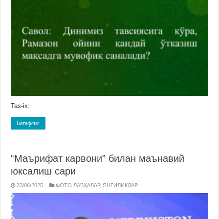
Tas-ix:
Батафсил
“Маърифат карвони” билан маънавий
юксалиш сари
23/06/2025
ФОТО ЛАВҲАЛАР
,
ЯНГИЛИКЛАР