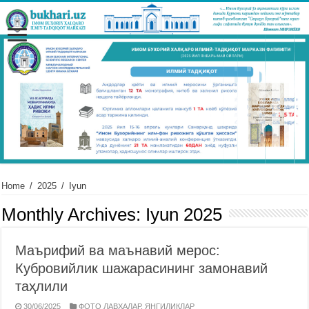
Home
/
2025
/
Iyun
Monthly Archives:
Iyun 2025
Маърифий ва маънавий мерос:
Кубровийлик шажарасининг замонавий
таҳлили
30/06/2025
ФОТО ЛАВҲАЛАР
,
ЯНГИЛИКЛАР