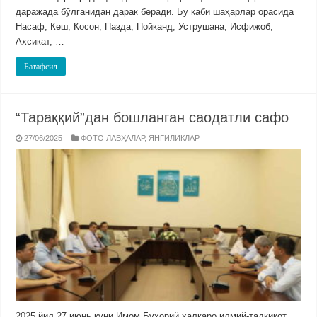
даражада бўлганидан дарак беради. Бу каби шаҳарлар орасида
Насаф, Кеш, Косон, Пазда, Пойканд, Уструшана, Исфижоб,
Ахсикат, …
Батафсил
“Тараққий”дан бошланган саодатли сафо
27/06/2025
ФОТО ЛАВҲАЛАР
,
ЯНГИЛИКЛАР
2025 йил 27 июнь куни Имом Бухорий халқаро илмий-тадқиқот