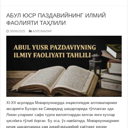
АБУЛ ЮСР ПАЗДАВИЙНИНГ ИЛМИЙ
ФАОЛИЯТИ ТАҲЛИЛИ
30/06/2025
АЛЛОМАЛАР
XI-XII асрларда Мовароуннаҳрда энциклопедик алломаларнинг
аксарияти Бухоро ва Самарқанд шаҳарларида тўпланган эди.
Лекин уларнинг сафи турли вилоятлардан келган янги кучлар
ҳисобига тўлиб борган. Бу эса, ўз навбатида, Мовароуннаҳрнинг
кичик шаҳарларида ҳам диний-маърифий ҳаётнинг юқори