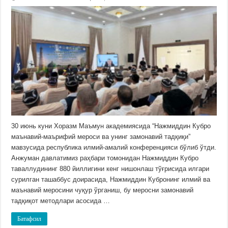
30 июнь куни Хоразм Маъмун академиясида “Нажмиддин Кубро
маънавий-маърифий мероси ва унинг замонавий тадқиқи”
мавзусида республика илмий-амалий конференцияси бўлиб ўтди.
Анжуман давлатимиз раҳбари томонидан Нажмиддин Кубро
таваллудининг 880 йиллигини кенг нишонлаш тўғрисида илгари
сурилган ташаббус доирасида, Нажмиддин Кубронинг илмий ва
маънавий меросини чуқур ўрганиш, бу меросни замонавий
тадқиқот методлари асосида …
Батафсил