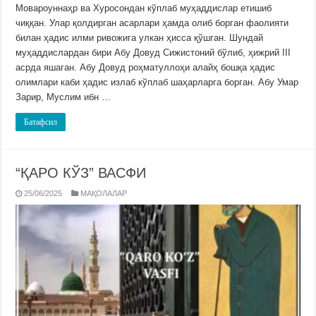
Мовароуннаҳр ва Хуросондан кўплаб муҳаддислар етишиб
чиққан. Улар қолдирган асарлари ҳамда олиб борган фаолияти
билан ҳадис илми ривожига улкан ҳисса қўшган. Шундай
муҳаддислардан бири Абу Довуд Сижистоний бўлиб, ҳижрий III
асрда яшаган. Абу Довуд роҳматуллоҳи алайҳ бошқа ҳадис
олимлари каби ҳадис излаб кўплаб шаҳарларга борган. Абу Умар
Зарир, Муслим ибн …
Батафсил
“ҚАРО КЎЗ” ВАСФИ
25/06/2025
МАҚОЛАЛАР