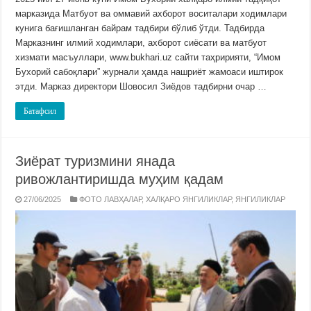
марказида Матбуот ва оммавий ахборот воситалари ходимлари
кунига бағишланган байрам тадбири бўлиб ўтди. Тадбирда
Марказнинг илмий ходимлари, ахборот сиёсати ва матбуот
хизмати масъуллари, www.bukhari.uz сайти таҳририяти, “Имом
Бухорий сабоқлари” журнали ҳамда нашриёт жамоаси иштирок
этди. Марказ директори Шовосил Зиёдов тадбирни очар …
Батафсил
Зиёрат туризмини янада
ривожлантиришда муҳим қадам
27/06/2025
ФОТО ЛАВҲАЛАР
,
ХАЛҚАРО ЯНГИЛИКЛАР
,
ЯНГИЛИКЛАР