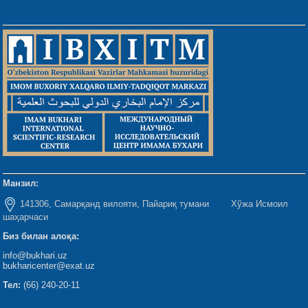
Манзил:
141306, Самарқанд вилояти, Пайариқ тумани Хўжа Исмоил
шаҳарчаси
Биз билан алоқа:
info@bukhari.uz
bukharicenter@exat.uz
Тел:
(66) 240-20-11