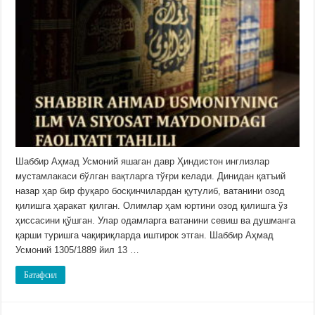
Шаббир Аҳмад Усмоний яшаган давр Ҳиндистон инглизлар
мустамлакаси бўлган вақтларга тўғри келади. Динидан қатъий
назар ҳар бир фуқаро босқинчилардан қутулиб, ватанини озод
қилишга ҳаракат қилган. Олимлар ҳам юртини озод қилишга ўз
ҳиссасини қўшган. Улар одамларга ватанини севиш ва душманга
қарши туришга чақириқларда иштирок этган. Шаббир Аҳмад
Усмоний 1305/1889 йил 13 …
Батафсил