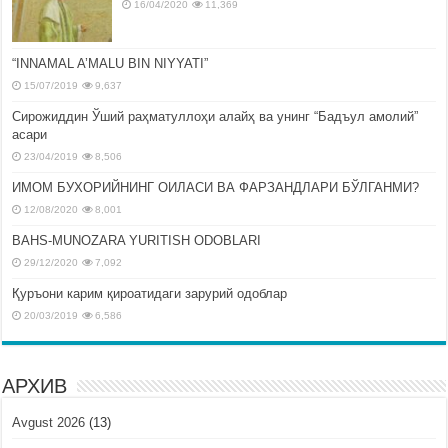
16/04/2020
11,369
“INNAMAL A’MALU BIN NIYYATI”
15/07/2019
9,637
Сирожиддин Ўший раҳматуллоҳи алайҳ ва унинг “Бадъул амолий”
асари
23/04/2019
8,506
ИМОМ БУХОРИЙНИНГ ОИЛАСИ ВА ФАРЗАНДЛАРИ БЎЛГАНМИ?
12/08/2020
8,001
BAHS-MUNOZARA YURITISH ODOBLARI
29/12/2020
7,092
Қуръони карим қироатидаги зарурий одоблар
20/03/2019
6,586
АРХИВ
Avgust 2026
(13)