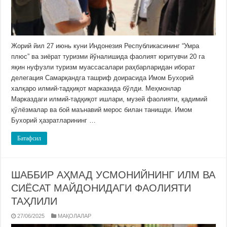
Жорий йил 27 июнь куни Индонезия Республикасининг “Умра
плюс” ва зиёрат туризми йўналишида фаолият юритувчи 20 га
яқин нуфузли туризм муассасалари раҳбарларидан иборат
делегация Самарқандга ташриф доирасида Имом Бухорий
халқаро илмий-тадқиқот марказида бўлди. Меҳмонлар
Марказдаги илмий-тадқиқот ишлари, музей фаолияти, қадимий
қўлёзмалар ва бой маънавий мерос билан танишди. Имом
Бухорий ҳазратларининг …
Батафсил
ШАББИР АҲМАД УСМОНИЙНИНГ ИЛМ ВА
СИЁСАТ МАЙДОНИДАГИ ФАОЛИЯТИ
ТАҲЛИЛИ
27/06/2025
МАҚОЛАЛАР