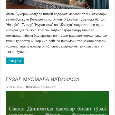
Имом Бухорий халқаро илмий-тадқиқот маркази тарғиботчилари
29 ноябрь куни Қорақалпоғистоннинг Хўжайли туманида бўлди.
“Наврўз”, “Тутзар” “Нурли жол” ва “Жайҳун” маҳаллалари аҳли
иштирокида ташкил этилган тадбирларда маърузачилар
томонидан айрим ёшларимизнинг турли радикал ғоялар таъсири
тушиб қолаётгани, ҳар хил сайт ва ижтимоий тармоқлар орқали
нохолис маълумотлар олиб, онги заҳарланаётгани хавотирли
экани, бунинг …
Батафсил
ГЎЗАЛ МУОМАЛА НАТИЖАСИ
29/11/2023
ВИДЕО
,
ВИДЕОЛАР