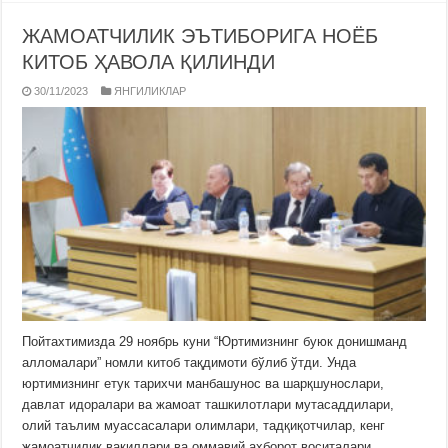
ЖАМОАТЧИЛИК ЭЪТИБОРИГА НОЁБ
КИТОБ ҲАВОЛА ҚИЛИНДИ
30/11/2023
ЯНГИЛИКЛАР
Пойтахтимизда 29 ноябрь куни “Юртимизнинг буюк донишманд
алломалари” номли китоб тақдимоти бўлиб ўтди. Унда
юртимизнинг етук тарихчи манбашунос ва шарқшунослари,
давлат идоралари ва жамоат ташкилотлари мутасаддилари,
олий таълим муассасалари олимлари, тадқиқотчилар, кенг
жамоатчилик вакиллари ва оммавий ахборот воситалари