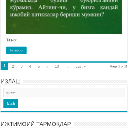
Tas-ix:
Батафсил
1
2
3
4
5
»
10
...
Last »
Page 1 of 11
ИЗЛАШ
ИЖТИМОИЙ ТАРМОҚЛАР