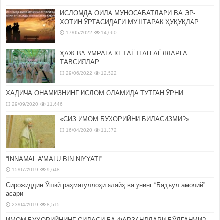
ИСЛОМДА ОИЛА МУНОСАБАТЛАРИ ВА ЭР-
ХОТИН ЎРТАСИДАГИ МУШТАРАК ҲУҚУҚЛАР
17/05/2022
14,060
ҲАЖ ВА УМРАГА КЕТАЁТГАН АЁЛЛАРГА
ТАВСИЯЛАР
29/06/2022
12,522
ХАДИЧА ОНАМИЗНИНГ ИСЛОМ ОЛАМИДА ТУТГАН ЎРНИ
29/09/2020
11,646
«СИЗ ИМОМ БУХОРИЙНИ БИЛАСИЗМИ?»
16/04/2020
11,372
“INNAMAL A’MALU BIN NIYYATI”
15/07/2019
9,648
Сирожиддин Ўший раҳматуллоҳи алайҳ ва унинг “Бадъул амолий”
асари
23/04/2019
8,515
ИМОМ БУХОРИЙНИНГ ОИЛАСИ ВА ФАРЗАНДЛАРИ БЎЛГАНМИ?