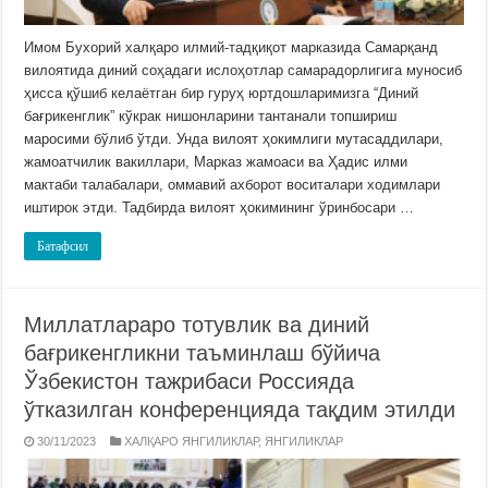
Имом Бухорий халқаро илмий-тадқиқот марказида Самарқанд
вилоятида диний соҳадаги ислоҳотлар самарадорлигига муносиб
ҳисса қўшиб келаётган бир гуруҳ юртдошларимизга “Диний
бағрикенглик” кўкрак нишонларини тантанали топшириш
маросими бўлиб ўтди. Унда вилоят ҳокимлиги мутасаддилари,
жамоатчилик вакиллари, Марказ жамоаси ва Ҳадис илми
мактаби талабалари, оммавий ахборот воситалари ходимлари
иштирок этди. Тадбирда вилоят ҳокимининг ўринбосари …
Батафсил
Миллатлараро тотувлик ва диний
бағрикенгликни таъминлаш бўйича
Ўзбекистон тажрибаси Россияда
ўтказилган конференцияда тақдим этилди
30/11/2023
ХАЛҚАРО ЯНГИЛИКЛАР
,
ЯНГИЛИКЛАР