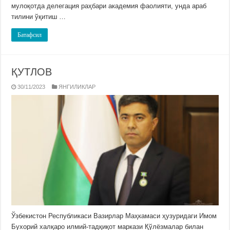
мулоқотда делегация раҳбари академия фаолияти, унда араб
тилини ўқитиш …
Батафсил
ҚУТЛОВ
30/11/2023
ЯНГИЛИКЛАР
Ўзбекистон Республикаси Вазирлар Маҳкамаси ҳузуридаги Имом
Бухорий халқаро илмий-тадқиқот маркази Қўлёзмалар билан