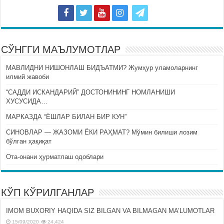
СЎНГГИ МАЪЛУМОТЛАР
МАВЛИДНИ НИШОНЛАШ БИДЪАТМИ? Жумҳур уламоларнинг
илмий жавоби
“САДДИ ИСКАНДАРИЙ” ДОСТОНИНИНГ НОМЛАНИШИ
ХУСУСИДА…
МАРКАЗДА “ЁШЛАР БИЛАН БИР КУН”
СИНОВЛАР — ЖАЗОМИ ЁКИ РАҲМАТ? Мўмин билиши лозим
бўлган ҳақиқат
Ота-онани ҳурматлаш одоблари
КЎП КЎРИЛГАНЛАР
IMOM BUXORIY HAQIDA SIZ BILGAN VA BILMAGAN MA’LUMOTLAR
15/09/2020
24,424