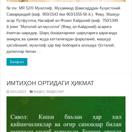
№ inv. MR 52/II Муаллиф. Муҳаммад Шамсидддин Куҳистоний
Самарқандий (ваф. 950/1543 ёки 963/1555-56 й.). Фиқҳ. Мазкур
асар Лутфуллоҳ Насафий ал-Фозил Кайдоний (ваф. 750/1349
й.)нинг “Матолиб ал-мусолли” (Фиқҳ ал-Кайдоний) асарига
ёзилган шарҳдир. Шарҳ бошқаларнинг шарҳларига қараганда
аниқроқ ва ҳажми жуда катталигидан фарқланиб, машҳур
ҳисобланиб, муаллиф ҳар бир бобларига алоҳида тўхталиб,
далиллар билан …
Батафсил
ИМТИҲОН ОРТИДАГИ ҲИКМАТ
30/11/2023
ВИДЕО
,
ВИДЕОЛАР