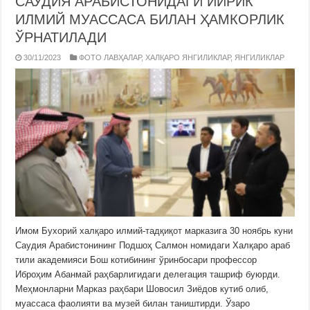
САУДИЯ АРАБИСТОНИДАГИ ЙИРИК
ИЛМИЙ МУАССАСА БИЛАН ҲАМКОРЛИК
ЎРНАТИЛАДИ
30/11/2023
ФОТО ЛАВҲАЛАР
,
ХАЛҚАРО ЯНГИЛИКЛАР
,
ЯНГИЛИКЛАР
Имом Бухорий халқаро илмий-тадқиқот марказига 30 ноябрь куни
Саудия Арабистонининг Подшоҳ Салмон номидаги Халқаро араб
тили академияси Бош котибининг ўринбосари профессор
Иброҳим Абанмай раҳбарлигидаги делегация ташриф буюрди.
Меҳмонларни Марказ раҳбари Шовосил Зиёдов кутиб олиб,
муассаса фаолияти ва музей билан таништирди. Ўзаро