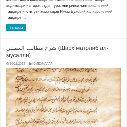
ходимлари иштирок этди. Туризмни ривожлантириш илмий-
тадқиқот институти томонидан Имом Бухорий халқаро илмий-
тадқиқот …
Батафсил
شرح مطالب المصلى (Шарҳ матолиб ал-
мусалли)
30/11/2023
ҚЎЛЁЗМАЛАР