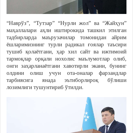
“Наврўз”, “Тутзар” “Нурли жол” ва “Жайҳун”
маҳаллалари аҳли иштирокида ташкил этилган
тадбирларда маърузачилар томонидан айрим
ёшларимизнинг турли радикал ғоялар таъсири
тушиб қолаётгани, ҳар хил сайт ва ижтимоий
тармоқлар орқали нохолис маълумотлар олиб,
онги заҳарланаётгани хавотирли экани, бунинг
олдини олиш учун ота-оналар фарзандлар
тарбиясига янада эътиборлироқ бўлиши
лозимлиги тушунтириб ўтилди.