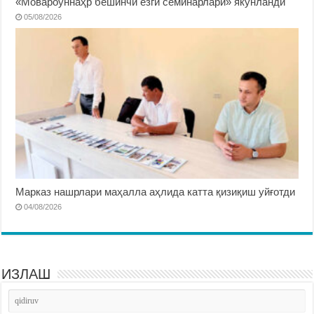
«Мовароуннаҳр бешинчи ёзги семинарлари» якунланди
05/08/2026
Марказ нашрлари маҳалла аҳлида катта қизиқиш уйғотди
04/08/2026
ИЗЛАШ