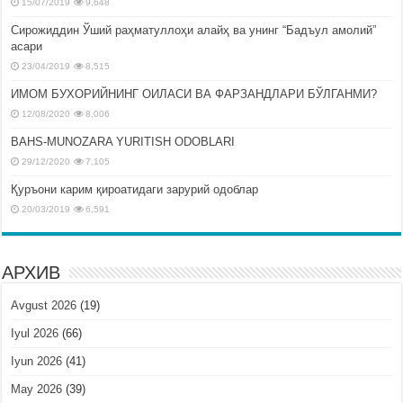
15/07/2019
9,648
Сирожиддин Ўший раҳматуллоҳи алайҳ ва унинг “Бадъул амолий”
асари
23/04/2019
8,515
ИМОМ БУХОРИЙНИНГ ОИЛАСИ ВА ФАРЗАНДЛАРИ БЎЛГАНМИ?
12/08/2020
8,006
BAHS-MUNOZARA YURITISH ODOBLARI
29/12/2020
7,105
Қуръони карим қироатидаги зарурий одоблар
20/03/2019
6,591
АРХИВ
Avgust 2026
(19)
Iyul 2026
(66)
Iyun 2026
(41)
May 2026
(39)