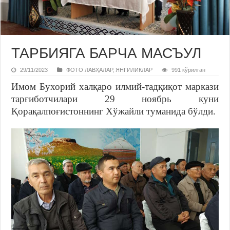
ТАРБИЯГА БАРЧА МАСЪУЛ
29/11/2023
ФОТО ЛАВҲАЛАР
,
ЯНГИЛИКЛАР
991 кўрилган
Имом Бухорий халқаро илмий-тадқиқот маркази
тарғиботчилари 29 ноябрь куни
Қорақалпоғистоннинг Хўжайли туманида бўлди.