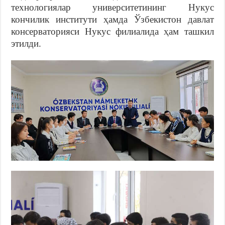
технологиялар университетининг Нукус
кончилик институти ҳамда Ўзбекистон давлат
консерваторияси Нукус филиалида ҳам ташкил
этилди.