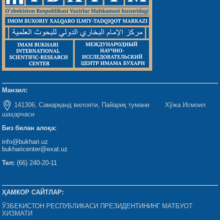
Манзил:
141306, Самарқанд вилояти, Пайариқ тумани Хўжа Исмоил
шаҳарчаси
Биз билан алоқа:
info@bukhari.uz
bukharicenter@exat.uz
Тел:
(66) 240-20-11
ҲАМКОР САЙТЛАР:
ЎЗБЕКИСТОН РЕСПУБЛИКАСИ ПРЕЗИДЕНТИНИНГ МАТБУОТ
ХИЗМАТИ