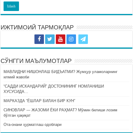
ИЖТИМОИЙ ТАРМОҚЛАР
СЎНГГИ МАЪЛУМОТЛАР
МАВЛИДНИ НИШОНЛАШ БИДЪАТМИ? Жумҳур уламоларнинг
илмий жавоби
“САДДИ ИСКАНДАРИЙ” ДОСТОНИНИНГ НОМЛАНИШИ
ХУСУСИДА…
МАРКАЗДА “ЁШЛАР БИЛАН БИР КУН”
СИНОВЛАР — ЖАЗОМИ ЁКИ РАҲМАТ? Мўмин билиши лозим
бўлган ҳақиқат
Ота-онани ҳурматлаш одоблари