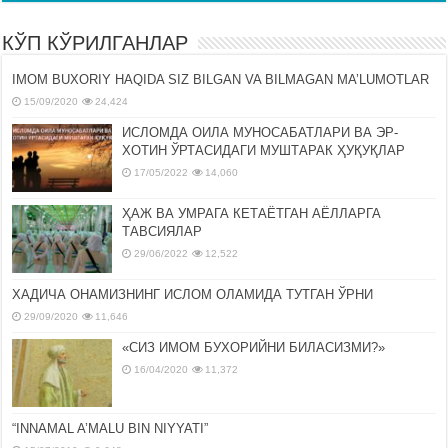
КЎП КЎРИЛГАНЛАР
IMOM BUXORIY HAQIDA SIZ BILGAN VA BILMAGAN MA’LUMOTLAR
15/09/2020
24,424
ИСЛОМДА ОИЛА МУНОСАБАТЛАРИ ВА ЭР-
ХОТИН ЎРТАСИДАГИ МУШТАРАК ҲУҚУҚЛАР
17/05/2022
14,060
ҲАЖ ВА УМРАГА КЕТАЁТГАН АЁЛЛАРГА
ТАВСИЯЛАР
29/06/2022
12,522
ХАДИЧА ОНАМИЗНИНГ ИСЛОМ ОЛАМИДА ТУТГАН ЎРНИ
29/09/2020
11,646
«СИЗ ИМОМ БУХОРИЙНИ БИЛАСИЗМИ?»
16/04/2020
11,372
“INNAMAL A’MALU BIN NIYYATI”