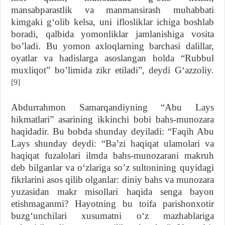
mansabparastlik va manmansirash muhabbati
kimgaki g‘olib kelsa, uni iflosliklar ichiga boshlab
boradi, qalbida yomonliklar jamlanishiga vosita
bo’ladi. Bu yomon axloqlarning barchasi dalillar,
oyatlar va hadislarga asoslangan holda “Rubbul
muxliqot” bo’limida zikr etiladi”, deydi G‘azzoliy.
[9]
Abdurrahmon Samarqandiyning “Abu Lays
hikmatlari” asarining ikkinchi bobi bahs-munozara
haqidadir. Bu bobda shunday deyiladi: “Faqih Abu
Lays shunday deydi: “Ba’zi haqiqat ulamolari va
haqiqat fuzalolari ilmda bahs-munozarani makruh
deb bilganlar va o‘zlariga so’z sultonining quyidagi
fikrlarini asos qilib olganlar: diniy bahs va munozara
yuzasidan makr misollari haqida senga bayon
etishmaganmi? Hayotning bu toifa parishonxotir
buzg‘unchilari xusumatni o‘z mazhablariga