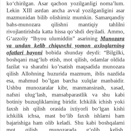
ko‘chirilgan. Asar qachon yozilganligi noma’lum.
Lekin XIII asrdan ancha avval yozilganligini asar
mazmunidan bilib olishimiz mumkin. Samarqandiy
bahs-munozara qilishni mantiqiy tahlilni
rivojlantirishda katta hissa qo‘shdi deyiladi. Ammo,
G‘azzoliy “Ihyou ulumiddin” asarining
Munozara
va undan kelib chiquvchi yomon axloqlarning
ofatlari bayoni
bobida shunday deydi: “Bilgilki,
boshqani mag‘lub etish, mot qilish, odamlar oldida
fazilat va sharafni ko’rsatish maqsadida munozara
qilish Allohning huzurida mazmum, iblis nazdida
esa, mahmud bo’lgan barcha xulqlar manbaidir.
Ushbu munozaralar kibr, manmansirash, xasad,
nafsni ulug‘lash, mansabparastlik va shu kabi
botiniy buzuqliklarning biridir. Ichkilik ichish yoki
faxsh ish qilish orasida ixtiyorli bo‘lgan kishi
ichkilik ichsa, mast bo‘lib faxsh ishlarni ham
bajarishiga ham olib keladi. Shu kabi boshqalarni
mot qilish, munozarada g‘olib kelish,