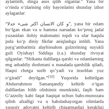
aylantirib, dinga asos qilib olganlar.” Yana bir
o‘rinda o‘zlarining oliy bayonlarini shunday izhor
aylaganlar:
“و کان الانسان اکثر شیء جدلا”, yana bir odam
bo‘lgan ekan va u hamma narsadan ko‘proq jadal
yuzasidan ilohiy malomatni topdi va ular haqida
juda ko‘p diniy fikrlar aniqlashga intildi. Yana
payg‘ambarimiz alayhissalom gulzorining suyukli
guli Oyishayi Siddiqa (r.a.) shunday rivoyat
qilganlar: “Shikasta dalillarga qarshi va odamlarning
eng ashaddiy dushmani u masalada qarshilik qiladi,
Haqni chetga surib qo’yadi va insofdan yuz
[10]
o‘giradi” deyilgan.”
Yuqorida keltirilgan
Abdurrahmon Samarqandiy keltirib o‘tgan
dalillardan bilib olishimiz mumkinki, faqih ham
G‘azzoliy kabi faqat haqiqat uchun bahs-munozara
qilish afzalligi va u bahslashayotgan olimlarda
xususiy adovatni keltirib chiqarmasligi kerakligi