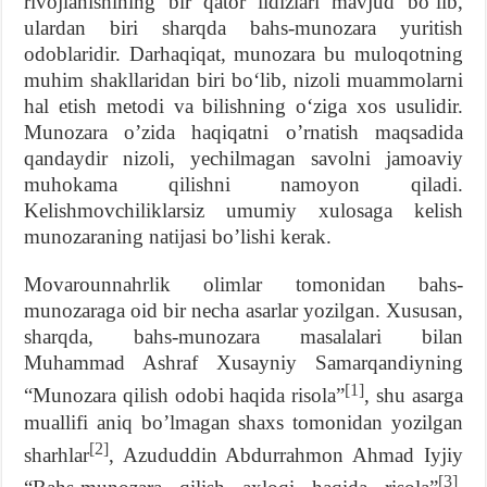
rivojlanishining bir qator ildizlari mavjud boʻlib,
ulardan biri sharqda bahs-munozara yuritish
odoblaridir. Darhaqiqat, munozara bu muloqotning
muhim shakllaridan biri bo‘lib, nizoli muammolarni
hal etish metodi va bilishning o‘ziga xos usulidir.
Munozara o’zida haqiqatni o’rnatish maqsadida
qandaydir nizoli, yechilmagan savolni jamoaviy
muhokama qilishni namoyon qiladi.
Kelishmovchiliklarsiz umumiy xulosaga kelish
munozaraning natijasi bo’lishi kerak.
Movarounnahrlik olimlar tomonidan bahs-
munozaraga oid bir necha asarlar yozilgan. Xususan,
sharqda, bahs-munozara masalalari bilan
Muhammad Ashraf Xusayniy Samarqandiyning
[1]
“Munozara qilish odobi haqida risola”
, shu asarga
muallifi aniq bo’lmagan shaxs tomonidan yozilgan
[2]
sharhlar
, Azududdin Abdurrahmon Ahmad Iyjiy
[3]