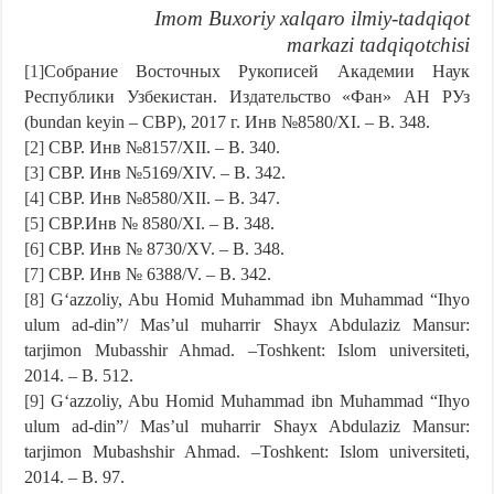
Imom Buxoriy xalqaro ilmiy-tadqiqot
markazi tadqiqotchisi
[1]
Собрание Восточных Рукописей Академии Наук
Республики Узбекистан. Издательство «Фан» АН РУз
(bundan keyin – СВР), 2017 г. Инв №8580/XI. – B. 348.
[2]
СВР. Инв №8157/XII. – B. 340.
[3]
СВР. Инв №5169/XIV. – B. 342.
[4]
СВР. Инв №8580/XII. – B. 347.
[5]
СВР.Инв № 8580/XI. – B. 348.
[6]
СВР. Инв № 8730/XV. – B. 348.
[7]
СВР. Инв № 6388/V. – B. 342.
[8]
G‘azzoliy, Abu Homid Muhammad ibn Muhammad “Ihyo
ulum ad-din”/ Mas’ul muharrir Shayx Abdulaziz Mansur:
tarjimon Mubasshir Ahmad. –Toshkent: Islom universiteti,
2014. – B. 512.
[9]
G‘azzoliy, Abu Homid Muhammad ibn Muhammad “Ihyo
ulum ad-din”/ Mas’ul muharrir Shayx Abdulaziz Mansur:
tarjimon Mubashshir Ahmad. –Toshkent: Islom universiteti,
2014. – B. 97.