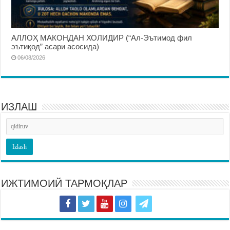
АЛЛОҲ МАКОНДАН ХОЛИДИР (“Ал-Эътимод фил
эътиқод” асари асосида)
06/08/2026
ИЗЛАШ
ИЖТИМОИЙ ТАРМОҚЛАР