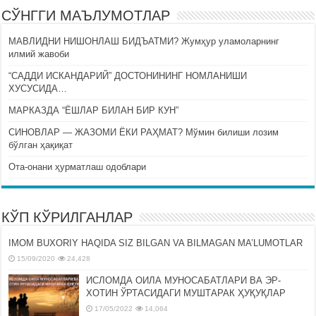
СЎНГГИ МАЪЛУМОТЛАР
МАВЛИДНИ НИШОНЛАШ БИДЪАТМИ? Жумҳур уламоларнинг
илмий жавоби
“САДДИ ИСКАНДАРИЙ” ДОСТОНИНИНГ НОМЛАНИШИ
ХУСУСИДА…
МАРКАЗДА “ЁШЛАР БИЛАН БИР КУН”
СИНОВЛАР — ЖАЗОМИ ЁКИ РАҲМАТ? Мўмин билиши лозим
бўлган ҳақиқат
Ота-онани ҳурматлаш одоблари
КЎП КЎРИЛГАНЛАР
IMOM BUXORIY HAQIDA SIZ BILGAN VA BILMAGAN MA’LUMOTLAR
15/09/2020
24,428
ИСЛОМДА ОИЛА МУНОСАБАТЛАРИ ВА ЭР-
ХОТИН ЎРТАСИДАГИ МУШТАРАК ҲУҚУҚЛАР
17/05/2022
14,064