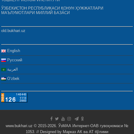
ЎЗБЕКИСТОН РЕСПУБЛИКАСИ ҚОНУН ҲУЖЖАТЛАРИ
МАЪЛУМОТЛАРИ МИЛЛИЙ БАЗАСИ
old.bukhari.uz
English
Русский
العربية
Oʻzbek
www.bukhari.uz © 2015-2026. ЎзМАА Интернет-ОАВ гувоҳномаси №
1053. // Designed by
Марказ АК ва АТ бўлими