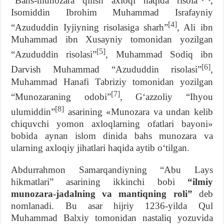
“Bahs-munozara qilish axloqi haqida risola”
,
Isomiddin Ibrohim Muhammad Israfayniy
[4]
“Azududdin Iyjiyning risolasiga sharh”
, Ali ibn
Muhammad ibn Xusayniy tomonidan yozilgan
[5]
“Azududdin risolasi”
, Muhammad Sodiq ibn
[6]
Darvish Muhammad “Azududdin risolasi”
,
Muhammad Hanafi Tabriziy tomonidan yozilgan
[7]
“Munozaraning odobi”
, G‘azzoliy “Ihyou
[8]
ulumiddin”
asarining «Munozara va undan kelib
chiquvchi yomon axloqlarning ofatlari bayoni»
bobida aynan islom dinida bahs munozara va
ularning axloqiy jihatlari haqida aytib o‘tilgan.
Abdurrahmon Samarqandiyning “Abu Lays
hikmatlari” asarining ikkinchi bobi
“ilmiy
munozara-jadalning va mantiqning roli”
deb
nomlanadi. Bu asar hijriy 1236-yilda Qul
Muhammad Balxiy tomonidan nastaliq yozuvida