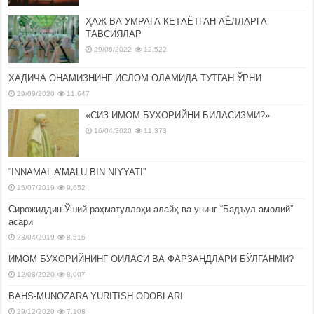
ҲАЖ ВА УМРАГА КЕТАЁТГАН АЁЛЛАРГА
ТАВСИЯЛАР
29/06/2022
12,522
ХАДИЧА ОНАМИЗНИНГ ИСЛОМ ОЛАМИДА ТУТГАН ЎРНИ
29/09/2020
11,647
«СИЗ ИМОМ БУХОРИЙНИ БИЛАСИЗМИ?»
16/04/2020
11,373
“INNAMAL A’MALU BIN NIYYATI”
15/07/2019
9,652
Сирожиддин Ўший раҳматуллоҳи алайҳ ва унинг “Бадъул амолий”
асари
23/04/2019
8,516
ИМОМ БУХОРИЙНИНГ ОИЛАСИ ВА ФАРЗАНДЛАРИ БЎЛГАНМИ?
12/08/2020
8,007
BAHS-MUNOZARA YURITISH ODOBLARI
29/12/2020
7,108