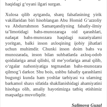
haqidagi g‘oyani ilgari surgan.
Xulosa qilib aytganda, sharq falsafasining yirik
vakillaridan biri hisoblangan Abu Homid G‘azzoliy
va Abdurrahmon Samarqandiyning falsafiy-ilmiy
ta’limotidagi bahs-munozaraga oid qarashlari,
nafaqat bahs-munozara haqidagi nazariyalarni
yoritgan, balki inson axloqining ijobiy jihatlari
uchun muhimdir. Chunki inson doim bahs va
munozarada, inson bilan suhbatlarda axloq-odob
qoidalariga amal qilishi, til me’yorlariga amal qilib,
o‘zgalar nafsoniyatiga tegmasdan bahs-munozara
qilmog’i darkor. Shu bois, ushbu falsafiy qarashlarni
bugungi kunda ham yoshlar tarbiyasi va ularning
barkamol shaxs sifatida shakllanishidagi ahamiyatini
hisobga olib, amaliy hayotimizga tatbiq etishimiz
maqsadga muvofiqdir.
Salimova Guzal