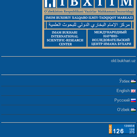
old.bukhari.uz
Ўзбек
English
Русский
Oʻzbek