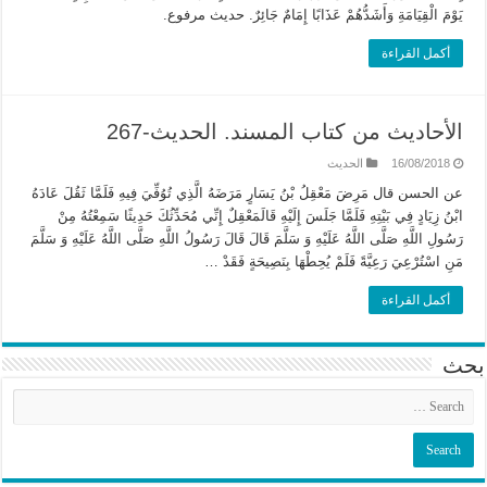
يَوْمَ الْقِيَامَةِ وَأَشَدُّهُمْ عَذَابًا إِمَامٌ جَائِرٌ. حديث مرفوع.
أكمل القراءة
الأحاديث من كتاب المسند. الحديث-267
16/08/2018
الحديث
عن الحسن قال مَرِضَ مَعْقِلُ بْنُ يَسَارٍ مَرَضَهُ الَّذِي تُوُفِّيَ فِيهِ فَلَمَّا ثَقُلَ عَادَهُ
ابْنُ زِيَادٍ فِي بَيْتِهِ فَلَمَّا جَلَسَ إِلَيْهِ قَالَمَعْقِلٌ إِنِّي مُحَدِّثُكَ حَدِيثًا سَمِعْتُهُ مِنْ
رَسُولِ اللَّهِ صَلَّى اللَّهُ عَلَيْهِ وَ سَلَّمَ قَالَ قَالَ رَسُولُ اللَّهِ صَلَّى اللَّهُ عَلَيْهِ وَ سَلَّمَ
مَنِ اسْتُرْعِيَ رَعِيَّةً فَلَمْ يُحِطْهَا بِنَصِيحَةٍ فَقَدْ …
أكمل القراءة
بحث