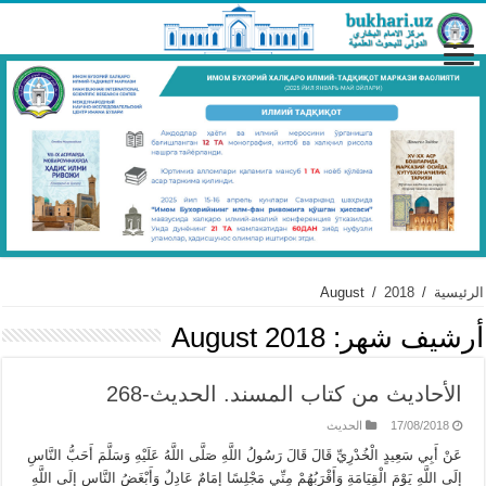
الرئيسية
/
2018
/
August
أرشيف شهر:
August 2018
الأحاديث من كتاب المسند. الحديث-268
17/08/2018
الحديث
عَنْ أَبِي سَعِيدٍ الْخُدْرِيِّ قَالَ قَالَ رَسُولُ اللَّهِ صَلَّى اللَّهُ عَلَيْهِ وَسَلَّمَ أَحَبُّ النَّاسِ
إِلَى اللَّهِ يَوْمَ الْقِيَامَةِ وَأَقْرَبُهُمْ مِنِّي مَجْلِسًا إِمَامٌ عَادِلٌ وَأَبْغَضُ النَّاسِ إِلَى اللَّهِ