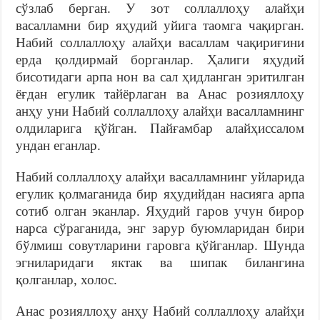
сўзлаб берган. У зот соллаллоҳу алайҳи
васалламни бир яҳудий уйига таомга чақирган.
Набий соллаллоҳу алайҳи васаллам чақириғини
ерда қолдирмай борганлар. Ҳалиги яҳудий
бисотидаги арпа нон ва сал ҳидланган эритилган
ёғдан егулик тайёрлаган ва Анас розияллоҳу
анҳу уни Набий соллаллоҳу алайҳи васалламнинг
олдиларига қўйган. Пайғамбар алайҳиссалом
ундан еганлар.
Набий соллаллоҳу алайҳи васалламнинг уйларида
егулик қолмаганида бир яҳудийдан насияга арпа
сотиб олган эканлар. Яҳудий гаров учун бирор
нарса сўраганида, энг зарур буюмларидан бири
бўлмиш совутларини гаровга қўйганлар. Шунда
эгниларидаги яктак ва шипак билангина
қолганлар, холос.
Анас розияллоҳу анҳу Набий соллаллоҳу алайҳи