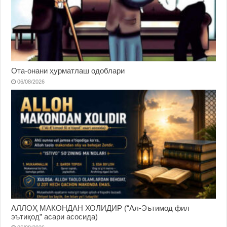
Ота-онани ҳурматлаш одоблари
06/08/2026
АЛЛОҲ МАКОНДАН ХОЛИДИР (“Ал-Эътимод фил
эътиқод” асари асосида)