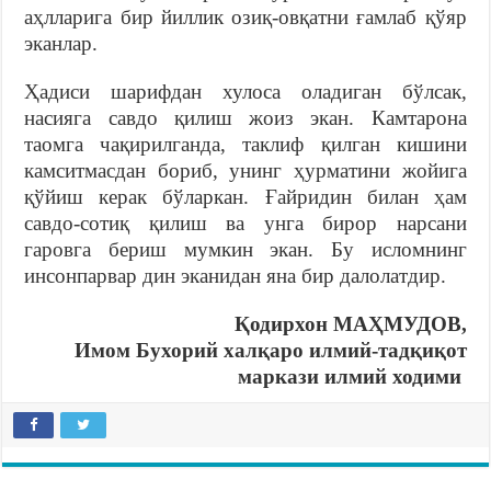
аҳлларига бир йиллик озиқ-овқатни ғамлаб қўяр
эканлар.
Ҳадиси шарифдан хулоса оладиган бўлсак,
насияга савдо қилиш жоиз экан. Камтарона
таомга чақирилганда, таклиф қилган кишини
камситмасдан бориб, унинг ҳурматини жойига
қўйиш керак бўларкан. Ғайридин билан ҳам
савдо-сотиқ қилиш ва унга бирор нарсани
гаровга бериш мумкин экан. Бу исломнинг
инсонпарвар дин эканидан яна бир далолатдир.
Қодирхон МАҲМУДОВ,
Имом Бухорий халқаро илмий-тадқиқот
маркази илмий ходими