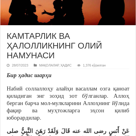
КАМТАРЛИК ВА
ҲАЛОЛЛИКНИНГ ОЛИЙ
НАМУНАСИ
28/07/2023
МАҚОЛАЛАР
,
ҲАДИС
1,376 кўрилган
Бир ҳадис шарҳи
Набий соллаллоҳу алайҳи васаллам озга қаноат
қиладиган энг зоҳид зот бўлганлар. Аллоҳ
берган барча мол-мулкларини Аллоҳнинг йўлида
фақир ва муҳтожларга эҳсон қилиб
юборардилар.
عَنْ أَنَسٍ رضى الله عنه قَالَ وَلَقَدْ رَهَنَ النَّبِيُّ صلى