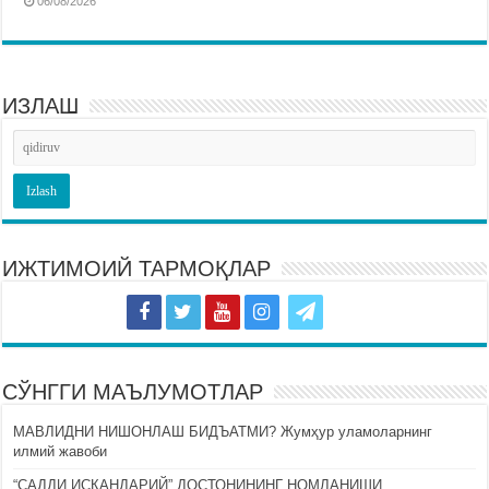
06/08/2026
ИЗЛАШ
ИЖТИМОИЙ ТАРМОҚЛАР
СЎНГГИ МАЪЛУМОТЛАР
МАВЛИДНИ НИШОНЛАШ БИДЪАТМИ? Жумҳур уламоларнинг
илмий жавоби
“САДДИ ИСКАНДАРИЙ” ДОСТОНИНИНГ НОМЛАНИШИ