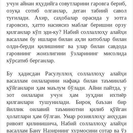
учун айнан яҳудийга совутларини гаровга бериб,
озуқа сотиб олганлар, деган табиий савол
туғилади. Ахир, саҳобалар орасида у зотга
гаровсиз, ҳатто насиясиз маблағ беришни орзу
қилганлар кўп эди-ку? Набий соллаллоҳу алайҳи
васаллам бу ишлари билан аҳли китоблар билан
олди-берди қилишнинг ва улар билан савдода
гаровнинг жоизлигини ўзларининг мисолида
кўрсатиб берганлар.
Бу ҳадисдан Расулуллоҳ соллаллоҳу алайҳи
васаллам оилаларини нафақа билан таъминлаб
қўйганлари ҳам маълум бўлади. Айни пайтда, у
зот оилалари учун ҳам зуҳдни ихтиёр
қилганлари тушунилади. Бироқ баъзан бир
йиллик оилавий таъминотни қилиб қўйган
ҳолатлари ҳам бўлган. Умар розияллоҳу анҳудан
ривоят қилинишича, Набий соллаллоҳу алайҳи
васаллам Бану Назирнинг хурмосини сотар ва ўз