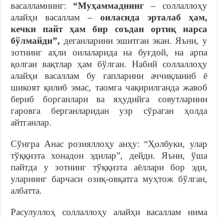
васалламнинг:
“Муҳаммаднинг
– соллаллоҳу
алайҳи васаллам –
оиласида эрталаб ҳам,
кечки пайт ҳам бир соъдан ортиқ нарса
бўлмайди”,
деганларини эшитган экан. Яъни, у
зотнинг аҳли оилаларида на буғдой, на арпа
қолган вақтлар ҳам бўлган. Набий соллаллоҳу
алайҳи васаллам бу гапларини аччиқланиб ё
шикоят қилиб эмас, таомга чақирилганда жавоб
бериб борганлари ва яҳудийга совутларини
гаровга берганларидан узр сўраган ҳолда
айтганлар.
Сўнгра Анас розияллоҳу анҳу: “Ҳолбуки, улар
тўққизта хонадон эдилар”, дейди. Яъни, ўша
пайтда у зотнинг тўққизта аёллари бор эди,
уларнинг барчаси озиқ-овқатга муҳтож бўлган,
албатта.
Расулуллоҳ соллаллоҳу алайҳи васаллам нима