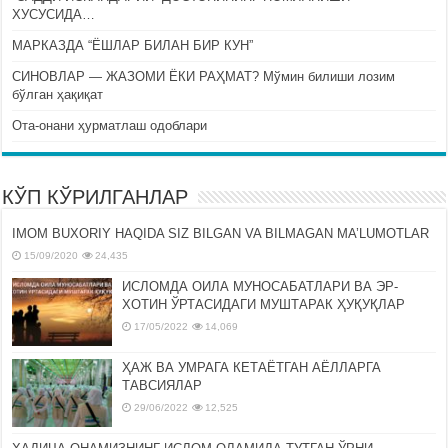
ХУСУСИДА…
МАРКАЗДА “ЁШЛАР БИЛАН БИР КУН”
СИНОВЛАР — ЖАЗОМИ ЁКИ РАҲМАТ? Мўмин билиши лозим
бўлган ҳақиқат
Ота-онани ҳурматлаш одоблари
КЎП КЎРИЛГАНЛАР
IMOM BUXORIY HAQIDA SIZ BILGAN VA BILMAGAN MA’LUMOTLAR
15/09/2020
24,435
ИСЛОМДА ОИЛА МУНОСАБАТЛАРИ ВА ЭР-
ХОТИН ЎРТАСИДАГИ МУШТАРАК ҲУҚУҚЛАР
17/05/2022
14,069
ҲАЖ ВА УМРАГА КЕТАЁТГАН АЁЛЛАРГА
ТАВСИЯЛАР
29/06/2022
12,525