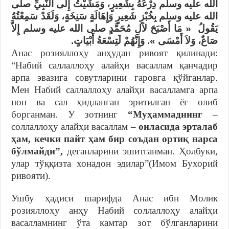
الله عليه وسلم دِرْعَهُ بِشَعِيرٍ، وَمَشَيْتُ إِلَى النَّبِيِّ صلى
الله عليه وسلم بِخُبْزِ شَعِيرٍ وَإِهَالَةٍ سَنِخَةٍ، وَلَقَدْ سَمِعْتُهُ
يَقُولُ ‏ «‏ مَا أَصْبَحَ لآلِ مُحَمَّدٍ صلى الله عليه وسلم إِلاَّ
صَاعٌ، وَلاَ أَمْسَى ‏»‏‏.‏ وَإِنَّهُمْ لَتِسْعَةُ أَبْيَاتٍ‏.‏
Анас розияллоҳу анҳудан ривоят қилинади:
“Набий саллаллоҳу алайҳи васаллам қанчадир
арпа эвазига совутларини гаровга қўйганлар.
Мен Набий саллаллоҳу алайҳи васалламга арпа
нон ва сал ҳидланган эритилган ёғ олиб
борганман. У зотнинг
“Муҳаммаднинг
–
соллаллоҳу алайҳи васаллам –
оиласида эрталаб
ҳам, кечки пайт ҳам бир соъдан ортиқ нарса
бўлмайди”,
деганларини эшитганман. Ҳолбуки,
улар тўққизта хонадон эдилар”(Имом Бухорий
ривояти).
Ушбу ҳадиси шарифда Анас ибн Молик
розияллоҳу анҳу Набий соллаллоҳу алайҳи
васалламнинг ўта камтар зот бўлганларини