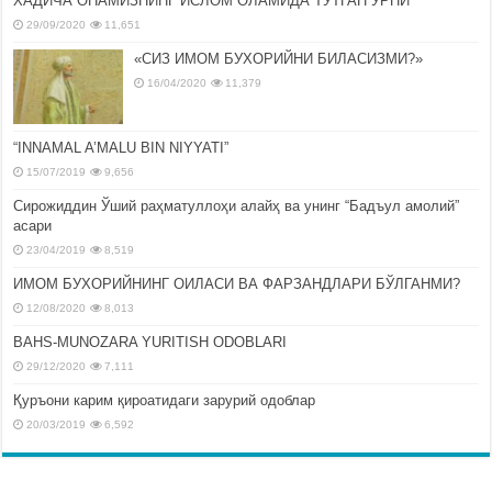
ХАДИЧА ОНАМИЗНИНГ ИСЛОМ ОЛАМИДА ТУТГАН ЎРНИ
29/09/2020
11,651
«СИЗ ИМОМ БУХОРИЙНИ БИЛАСИЗМИ?»
16/04/2020
11,379
“INNAMAL A’MALU BIN NIYYATI”
15/07/2019
9,656
Сирожиддин Ўший раҳматуллоҳи алайҳ ва унинг “Бадъул амолий”
асари
23/04/2019
8,519
ИМОМ БУХОРИЙНИНГ ОИЛАСИ ВА ФАРЗАНДЛАРИ БЎЛГАНМИ?
12/08/2020
8,013
BAHS-MUNOZARA YURITISH ODOBLARI
29/12/2020
7,111
Қуръони карим қироатидаги зарурий одоблар
20/03/2019
6,592