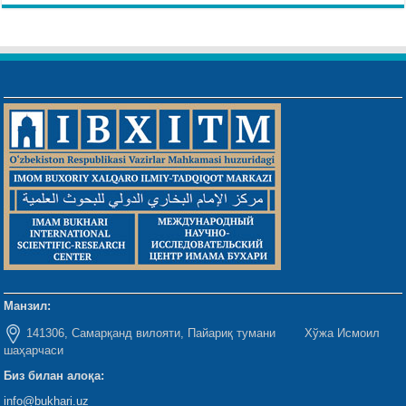
Манзил:
141306, Самарқанд вилояти, Пайариқ тумани Хўжа Исмоил
шаҳарчаси
Биз билан алоқа:
info@bukhari.uz