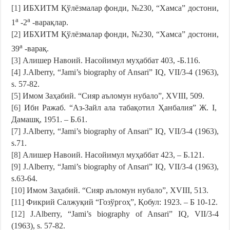
[1]
ИБХИТМ Қўлёзмалар фонди, №230, “Хамса” достони,
а
а
1
-2
-варақлар.
[2]
ИБХИТМ Қўлёзмалар фонди, №230, “Хамса” достони,
а
39
-варақ.
[3]
Алишер Навоий. Насойимул муҳаббат 403, -Б.116.
[4]
J.Alberry, “Jami’s biography of Ansari” IQ, VII/3-4 (1963),
s. 57-82.
[5]
Имом Заҳабий. “Сияр аъломун нубало”, XVIII, 509.
[6]
Ибн Ражаб. “Аз-Зайл ала табақотил Ҳанбалия” Ж. I,
Дамашқ, 1951. – Б.61.
[7]
J.Alberry, “Jami’s biography of Ansari” IQ, VII/3-4 (1963),
s.71.
[8]
Алишер Навоий. Насойимул муҳаббат 423, – Б.121.
[9]
J.Alberry, “Jami’s biography of Ansari” IQ, VII/3-4 (1963),
s.63-64.
[10]
Имом Заҳабий. “Сияр аъломун нубало”, XVIII, 513.
[11]
Фикрий Салжуқий “Гозўргоҳ”, Қобул: 1923. – Б 10-12.
[12]
J.Alberry, “Jami’s biography of Ansari” IQ, VII/3-4
(1963), s. 57-82.