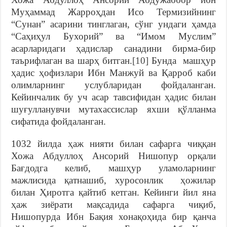
Муҳаммад Жарроҳдан Исо Термизийнинг
“Сунан” асарини тинглаган, сўнг ундаги ҳамда
“Саҳиҳул Бухорий” ва “Имом Муслим”
асарларидаги ҳадислар санадини бирма-бир
таърифлаган ва шарҳ битган.
[10]
Бунда машҳур
ҳадис ҳофизлари Ибн Манжуй ва Қарроб каби
олимларнинг услубларидан фойдаланган.
Кейинчалик бу уч асар тавсифидан ҳадис билан
шуғулланувчи мутахассислар яхши қўлланма
сифатида фойдаланган.
1032 йилда ҳаж нияти билан сафарга чиққан
Хожа Абдуллоҳ Ансорий Нишопур орқали
Бағдодга келиб, машҳур уламоларнинг
мажлисида қатнашиб, хуросонлик ҳожилар
билан Ҳиротга қайтиб кетган. Кейинги йил яна
ҳаж зиёрати мақсадида сафарга чиқиб,
Нишопурда Ибн Бақия хонақоҳида бир қанча