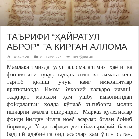
ТАЪРИФИ “ҲАЙРАТУЛ
АБРОР” ГА КИРГАН АЛЛОМА
10/02/2026
АЛЛОМАЛАР
464 кўрилган
Мамлакатимизда улуғ алломаларимиз ҳаёти ва
фаолиятини чуқур тадқиқ этиш ва оммага кенг
тарғиб қилиш учун кенг имкониятлар
яратилмоқда. Имом Бухорий халқаро илмий-
тадқиқот маркази ҳам ушбу имкониятдан
фойдаланган ҳолда кўплаб эътиборга молик
ишларни амалга оширяпди. Марказ қўлёзмалар
фонди йилдан йилга ноёб асарлар билан бойиб
бормоқда. Унда нафақат диний-маърифий, балки
бадиий адабиётга оид асарлар ҳам ўрин олган.