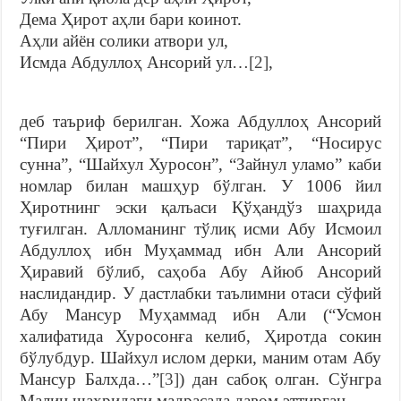
Дема Ҳирот аҳли бари коинот.
Аҳли айён солики атвори ул,
Исмда Абдуллоҳ Ансорий ул…
[2]
,
деб таъриф берилган. Хожа Абдуллоҳ Ансорий
“Пири Ҳирот”, “Пири тариқат”, “Носирус
сунна”, “Шайхул Хуросон”, “Зайнул уламо” каби
номлар билан машҳур бўлган. У 1006 йил
Ҳиротнинг эски қалъаси Қўҳандўз шаҳрида
туғилган. Алломанинг тўлиқ исми Абу Исмоил
Абдуллоҳ ибн Муҳаммад ибн Али Ансорий
Ҳиравий бўлиб, саҳоба Абу Айюб Ансорий
наслидандир. У дастлабки таълимни отаси сўфий
Абу Мансур Муҳаммад ибн Али (“Усмон
халифатида Хуросонға келиб, Ҳиротда сокин
бўлубдур. Шайхул ислом дерки, маним отам Абу
Мансур Балхда…”
[3]
) дан сабоқ олган. Сўнгра
Малин шаҳридаги мадрасада давом эттирган.