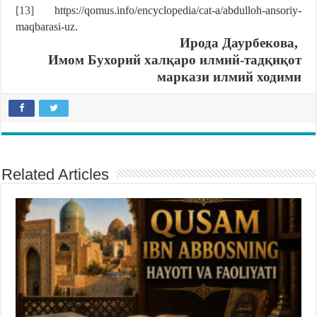
[13]
https://qomus.info/encyclopedia/cat-a/abdulloh-ansoriy-
maqbarasi-uz.
Ирода Даурбекова,
Имом Бухорий халқаро илмий-тадқиқот
маркази илмий ходими
Related Articles