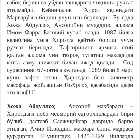
сабоқ бериш ва уйдан ташқарига чиқишга рухсат
этилмайди. Кейинчалик Ҳирот яқинидаги
Марварўзга бориш учун изн берилади. Бу ерда
Хожа Абдуллоҳ Ансорийни муҳаддис аллома
Имом Фарра Бағовий кутиб олади. 1087 йилга
келибгина унга Ҳиротга қайтиб бориш учун
рухсат берилади. Тафсирининг ярмига етиб
қолган аллома уни тезроқ тугатиш мақсадида
катта азму шижоат билан ижод қилади. Сод
сурасининг 67-оятига келганда, 1089 йили 8 март
куни вафот этган. Ҳиротдан беш километр
масофада жойлашган Гозўргоҳ қасабасида дафн
этилган
[11]
.
Хожа Абдуллоҳ
Ансорий мақбараси –
Ҳиротдаги ноёб меъморий ёдгорликлардан бири
бўлиб, дастлаб Салжуқийлар даврида барпо
этилган. Амир Иззоддин мақбара ёнига мадраса
қурдирган. Шунингдек, 1425-1429 йилларда