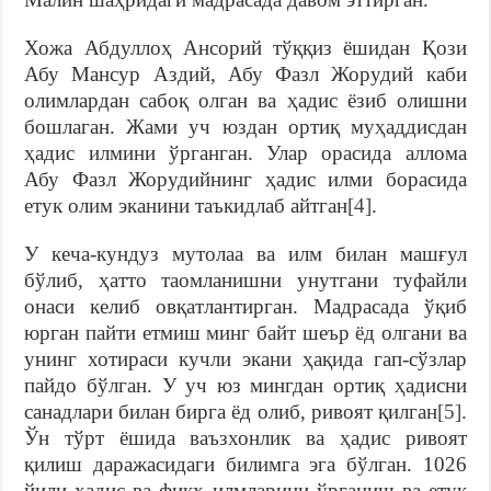
Хожа Абдуллоҳ Ансорий тўққиз ёшидан Қози
Абу Мансур Аздий, Абу Фазл Жорудий каби
олимлардан сабоқ олган ва ҳадис ёзиб олишни
бошлаган. Жами уч юздан ортиқ муҳаддисдан
ҳадис илмини ўрганган. Улар орасида аллома
Абу Фазл Жорудийнинг ҳадис илми борасида
етук олим эканини таъкидлаб айтган
[4]
.
У кеча-кундуз мутолаа ва илм билан машғул
бўлиб, ҳатто таомланишни унутгани туфайли
онаси келиб овқатлантирган. Мадрасада ўқиб
юрган пайти етмиш минг байт шеър ёд олгани ва
унинг хотираси кучли экани ҳақида гап-сўзлар
пайдо бўлган. У уч юз мингдан ортиқ ҳадисни
санадлари билан бирга ёд олиб, ривоят қилган
[5]
.
Ўн тўрт ёшида ваъзхонлик ва ҳадис ривоят
қилиш даражасидаги билимга эга бўлган. 1026
йили ҳадис ва фиқҳ илмларини ўрганиш ва етук