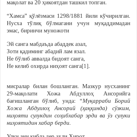
мақолат ва 20 ҳикоятдан ташкил топган.
“Хамса” қўлёзмаси 1298/1881 йили кўчирилган.
Нусха тўлиқ бўлмагани учун муқаддимадан
эмас, биринчи муножоти
Эй санга мабдаъда абаддек азал,
Зоти қадиминг абадий лам язал.
Не бўлиб аввалда бидоят санга,
Не келиб охирда ниҳоят санга
[1]
.
мисралар билан бошланган. Мазкур нусханинг
29-мақолати Хожа Абдуллоҳ Ансорийга
бағишланган бўлиб, унда:
“Муқарраби Борий
Хожа Абдуллоҳ Ансорий (ҳаққинда) сўзким,
ниҳояти сулукдин соҳибхабар эрди ва ўз сулуки
ниҳоятидин хабар берди.
Улки ани қибла дер аҳли Ҳирот,