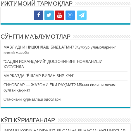
ИЖТИМОИЙ ТАРМОҚЛАР
СЎНГГИ МАЪЛУМОТЛАР
МАВЛИДНИ НИШОНЛАШ БИДЪАТМИ? Жумҳур уламоларнинг
илмий жавоби
“САДДИ ИСКАНДАРИЙ” ДОСТОНИНИНГ НОМЛАНИШИ
ХУСУСИДА…
МАРКАЗДА “ЁШЛАР БИЛАН БИР КУН”
СИНОВЛАР — ЖАЗОМИ ЁКИ РАҲМАТ? Мўмин билиши лозим
бўлган ҳақиқат
Ота-онани ҳурматлаш одоблари
КЎП КЎРИЛГАНЛАР
IMOM BUXORIY HAQIDA SIZ BILGAN VA BILMAGAN MA’LUMOTLAR