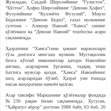
Жумладан, Саъдий Шерозийнинг “Гулистон”,
“Бўстон”, Ҳофиз Шерозийнинг “Девони Ҳофиз”,
Фузулийнинг “Куллиёти Фузулий”, Мирзо
Бедилнинг “Девони Бедил”, ғазал мулкининг
султони – Алишер Навоий “Хамса” сининг
қўлёзмаси ва “Девони Навоий” тошбосма асари
сақланмоқда.
Ҳазратнинг “Хамса”сини ҳикмат маржонлари
тўла денгизга менгзаш мумкин. Мустақиллик
бизга кўплаб имкониятлар қатори Навоийни
англаш, асарларини ўрганиш, тадқиқ этиш
бахтига муяссар қилди. “Хамса” Навоийнинг
шоҳ асарларидан бўлиб, Ҳазрат уни ёзишда
юксак маҳоратини намоён қилган.
Асар тавсифи: Марказнинг қўлёзмалар фондида
№230 рақам билан сақланмоқда. Хусусан,
“Ҳайратул аброр” достони 3988 байт, 63 боб, 20