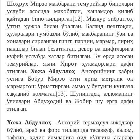
Шоҳруҳ Мирзо мақбарани темурийлар бинолари
услуби асосида маҳобатли, ҳашамдор қилиб
қайтадан бино қилдирган
[12]
. Мазкур зиёратгоҳ
ўттиз ҳужра билан ўралган. Баланд пештоқли,
ҳужралари гумбазли бўлиб, мақбаранинг ўзи ва
хоналари сирланган ғишт, парчин, мармар, гириҳ
нақшлар билан безатилган, девор ва шифтларига
куфий услубда хатлар битилган. Бу ерда асосан
темурийлар, яъни Ҳирот ҳукмдорлари дафн
этилган.
Хожа Абдуллоҳ
Ансорийнинг қабри
устига Бобур Мирзо етти ярим метрлик оқ
мармартош ўрнаттирган, аммо у бугунги кунгача
сақланиб қолмаган
[13]
. Шунингдек, алломанинг
ўғиллари Абдуҳодий ва Жобир шу ерга дафн
этилган.
Хожа Абдуллоҳ
Ансорий сермаҳсул ижодкор
бўлиб, араб ва форс тилларида тасаввуф, калом,
тафсир, ҳадис илмларига оид кўпгина асарлар