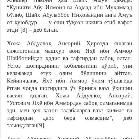
“Кунияти Абу Исмоил ва Аҳмад ибн Муҳаммад
бўлиб, Шайх Абулаббос Ниҳовандин анга Амуъ
от қуюбдур. … у ёши тўқсон иккига етиб вафот
этди”
[8]
– деб ёзган.
Хожа Абдуллоҳ Ансорий Ҳиротда яшаган
сижистонлик машҳур воиз Яҳё ибн Аммор
Шайбонийдан ҳадис ва тафсирдан сабоқ олган.
Устоз шогирдининг қобилиятини кўриб, уни
келажакда етук олим бўлишини айтган.
Кейинчалик, Яҳё ибн Аммор ўлим тўшагида
ётган чоғда шогирдига ўз ўрнига ваъз ўқишни
васият қилган. Хожа Абдуллоҳ Ансорий:
“Устозим Яҳё ибн Аммордан сабоқ олмаганимда
эди, мен ҳеч қачон талабаларга ваъз қилмас ва
тафсирдан дарс бера олмасдим”, деб
таъкидлаган
[9]
.
Хожа Абдуллоҳ Ансорий Абдужаббор ибн