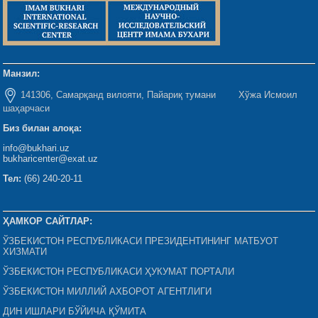
Манзил:
141306, Самарқанд вилояти, Пайариқ тумани Хўжа Исмоил
шаҳарчаси
Биз билан алоқа:
info@bukhari.uz
bukharicenter@exat.uz
Тел:
(66) 240-20-11
ҲАМКОР САЙТЛАР:
ЎЗБЕКИСТОН РЕСПУБЛИКАСИ ПРЕЗИДЕНТИНИНГ МАТБУОТ
ХИЗМАТИ
ЎЗБЕКИСТОН РЕСПУБЛИКАСИ ҲУКУМАТ ПОРТАЛИ
ЎЗБЕКИСТОН МИЛЛИЙ АХБОРОТ АГЕНТЛИГИ
ДИН ИШЛАРИ БЎЙИЧА ҚЎМИТА