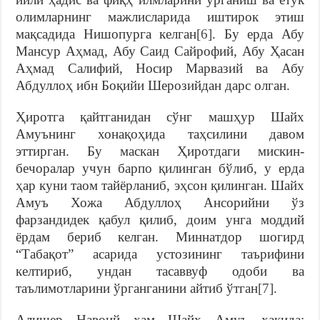
олимларнинг мажлисларида иштирок этиш
мақсадида Нишопурга келган
[6]
. Бу ерда Абу
Мансур Аҳмад, Абу Саид Сайрофий, Абу Ҳасан
Аҳмад Салифий, Носир Марвазий ва Абу
Абдуллоҳ ибн Боқийи Шерозийдан дарс олган.
Ҳиротга қайтганидан сўнг машҳур Шайх
Амуънинг хонақоҳида таҳсилини давом
эттирган. Бу маскан Ҳиротдаги мискин-
бечоралар учун барпо қилинган бўлиб, у ерда
ҳар куни таом тайёрланиб, эҳсон қилинган. Шайх
Амуъ Хожа Абдуллоҳ Ансорийни ўз
фарзандидек қабул қилиб, доим унга моддий
ёрдам бериб келган. Миннатдор шогирд
“Табақот” асарида устозининг таърифини
келтириб, ундан тасаввуф одоби ва
таълимотларини ўрганганини айтиб ўтган
[7]
.
Алишер Навоий ҳам Шайх Амуъ ҳақида: