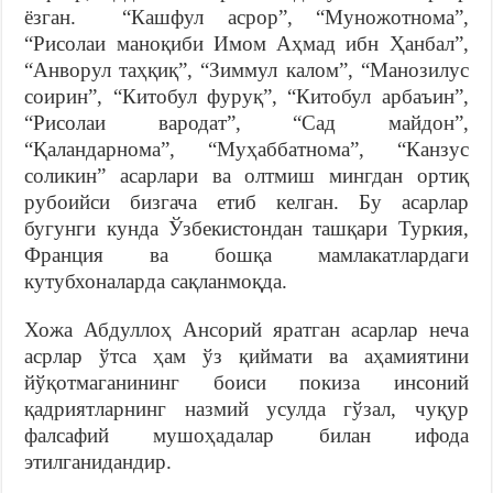
ёзган. “Кашфул асрор”, “Муножотнома”,
“Рисолаи маноқиби Имом Аҳмад ибн Ҳанбал”,
“Анворул таҳқиқ”, “Зиммул калом”, “Манозилус
соирин”, “Китобул фуруқ”, “Китобул арбаъин”,
“Рисолаи вародат”, “Сад майдон”,
“Қаландарнома”, “Муҳаббатнома”, “Канзус
соликин” асарлари ва олтмиш мингдан ортиқ
рубоийси бизгача етиб келган. Бу асарлар
бугунги кунда Ўзбекистондан ташқари Туркия,
Франция ва бошқа мамлакатлардаги
кутубхоналарда сақланмоқда.
Хожа Абдуллоҳ Ансорий яратган асарлар неча
асрлар ўтса ҳам ўз қиймати ва аҳамиятини
йўқотмаганининг боиси покиза инсоний
қадриятларнинг назмий усулда гўзал, чуқур
фалсафий мушоҳадалар билан ифода
этилганидандир.