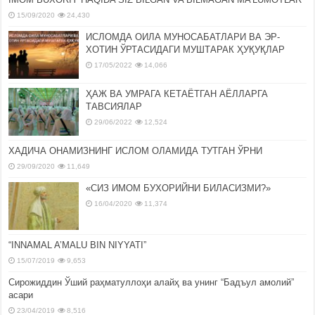
15/09/2020
24,430
ИСЛОМДА ОИЛА МУНОСАБАТЛАРИ ВА ЭР-
ХОТИН ЎРТАСИДАГИ МУШТАРАК ҲУҚУҚЛАР
17/05/2022
14,066
ҲАЖ ВА УМРАГА КЕТАЁТГАН АЁЛЛАРГА
ТАВСИЯЛАР
29/06/2022
12,524
ХАДИЧА ОНАМИЗНИНГ ИСЛОМ ОЛАМИДА ТУТГАН ЎРНИ
29/09/2020
11,649
«СИЗ ИМОМ БУХОРИЙНИ БИЛАСИЗМИ?»
16/04/2020
11,374
“INNAMAL A’MALU BIN NIYYATI”
15/07/2019
9,653
Сирожиддин Ўший раҳматуллоҳи алайҳ ва унинг “Бадъул амолий”
асари
23/04/2019
8,516