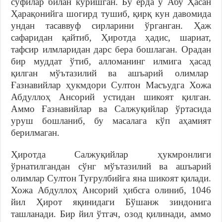
сўфилар билан кўришган. Бу ерда у Абу Ҳасан
Ҳарақонийга шогирд тушиб, қирқ кун давомида
ундан тасаввуф сирларини ўрганган. Ҳаж
сафаридан қайтиб, Ҳиротда ҳадис, шариат,
тафсир илмларидан дарс бера бошлаган. Орадан
бир муддат ўтиб, алломанинг илмига ҳасад
қилган мўътазилий ва ашъарий олимлар
Ғазнавийлар ҳукмдори Султон Масъудга Хожа
Абдуллоҳ Ансорий устидан шикоят қилган.
Аммо Ғазнавийлар ва Салжуқийлар ўртасида
уруш бошланиб, бу масалага кўп аҳамият
берилмаган.
Ҳиротда Салжуқийлар ҳукмронлиги
ўрнатилгандан сўнг мўътазилий ва ашъарий
олимлар Султон Туғрулбийга яна шикоят қилади.
Хожа Абдуллоҳ Ансорий ҳибсга олиниб, 1046
йил Ҳирот яқинидаги Бўшанж зиндонига
ташланади. Бир йил ўтгач, озод қилинади, аммо