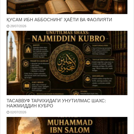
ҚУСАМ ИБН АББОСНИНГ ҲАЁТИ ВА ФАОЛИЯТИ
28/07/2026
ТАСАВВУФ ТАРИХИДАГИ УНУТИЛМАС ШАХС:
НАЖМИДДИН КУБРО
02/07/2026