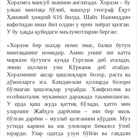
Хоразмга мансуб эканини англатади. Хоразм – бу
улкан минтақа бўлиб, машҳур географ Ёқут
Ҳамавий ҳижрий 616 йилда, Шайх Нажмиддин
вафотидан икки йил олдин у ерни зиёрат қилган.
У бу ҳақда қуйидаги маълумотларни берган:
«Хоразм бир шаҳар номи эмас, балки бутун
минтақанинг номидир. Аммо унинг энг катта
маркази бугунги кунда Гурганж деб аталади,
лекин аҳолиси уни Кўрканж деб атайди.
Хоразмнинг аксар қишлоқлари бозор, раста ва
дўконларга эга. Камдан-кам ҳолларда бозори
бўлмаган қишлоқлар учрайди. Хавфсизлик ва
осойишталик мукаммал даражада таъминланган.
У ерда қиш жуда қаттиқ бўлади, ҳатто мен
уларнинг Жайҳун дарёсини – эни бир миль
бўлган дарёни – музлаб қолганини кўрдим. Муз
устида карвон ва юк уловлари бемалол ўтиб
юрарди. Улар одатда узун бўйли ва гавдали