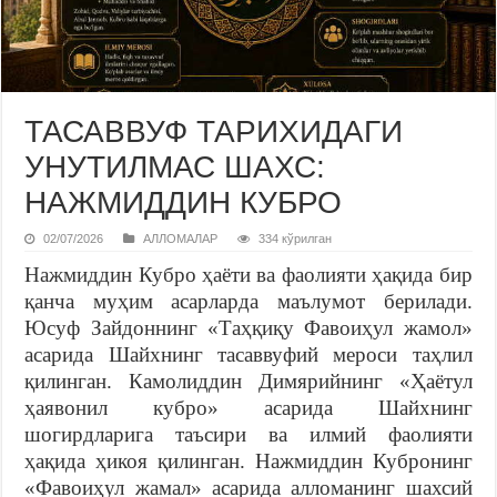
ТАСАВВУФ ТАРИХИДАГИ
УНУТИЛМАС ШАХС:
НАЖМИДДИН КУБРО
02/07/2026
АЛЛОМАЛАР
334 кўрилган
Нажмиддин Кубро ҳаёти ва фаолияти ҳақида бир
қанча муҳим асарларда маълумот берилади.
Юсуф Зайдоннинг «Таҳқиқу Фавоиҳул жамол»
асарида Шайхнинг тасаввуфий мероси таҳлил
қилинган. Камолиддин Димярийнинг «Ҳаётул
ҳаявонил кубро» асарида Шайхнинг
шогирдларига таъсири ва илмий фаолияти
ҳақида ҳикоя қилинган. Нажмиддин Кубронинг
«Фавоиҳул жамал» асарида алломанинг шахсий