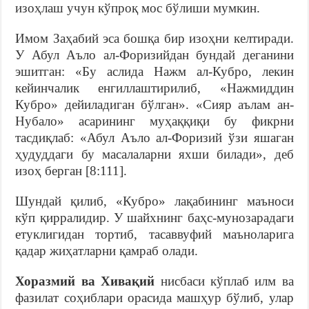
изоҳлаш учун кўпроқ мос бўлиши мумкин.
Имом Заҳабий эса бошқа бир изоҳни келтиради.
У Абул Аъло ал-Форизийдан бундай деганини
эшитган: «Бу аслида Нажм ал-Кубро, лекин
кейинчалик енгиллаштирилиб, «Нажмиддин
Кубро» дейиладиган бўлган». «Сияр аълам ан-
Нубало» асарининг муҳаққиқи бу фикрни
тасдиқлаб: «Абул Аъло ал-Форизий ўзи яшаган
ҳудуддаги бу масалаларни яхши билади», деб
изоҳ берган [8:111].
Шундай қилиб, «Кубро» лақабининг маъноси
кўп қирралидир. У шайхнинг баҳс-мунозарадаги
етуклигидан тортиб, тасаввуфий маъноларига
қадар жиҳатларни қамраб олади.
Хоразмий ва Хивақий
нисбаси кўплаб илм ва
фазилат соҳиблари орасида машҳур бўлиб, улар