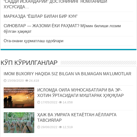
“САДДИ ИСКАНДАРИЙ” ДОСТОНИНИНГ НОМЛАНИШИ
ХУСУСИДА…
МАРКАЗДА “ЁШЛАР БИЛАН БИР КУН”
СИНОВЛАР — ЖАЗОМИ ЁКИ РАҲМАТ? Мўмин билиши лозим
бўлган ҳақиқат
Ота-онани ҳурматлаш одоблари
КЎП КЎРИЛГАНЛАР
IMOM BUXORIY HAQIDA SIZ BILGAN VA BILMAGAN MA’LUMOTLAR
15/09/2020
24,418
ИСЛОМДА ОИЛА МУНОСАБАТЛАРИ ВА ЭР-
ХОТИН ЎРТАСИДАГИ МУШТАРАК ҲУҚУҚЛАР
17/05/2022
14,058
ҲАЖ ВА УМРАГА КЕТАЁТГАН АЁЛЛАРГА
ТАВСИЯЛАР
29/06/2022
12,519