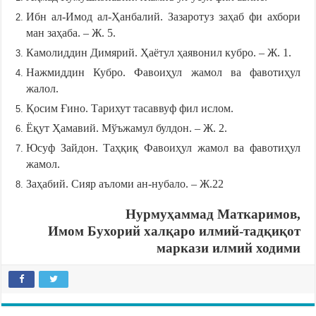
Ибн ал-Имод ал-Ҳанбалий. Зазаротуз заҳаб фи ахбори
ман заҳаба. – Ж. 5.
Камолиддин Димярий. Ҳаётул ҳаявонил кубро. – Ж. 1.
Нажмиддин Кубро. Фавоиҳул жамол ва фавотиҳул
жалол.
Қосим Ғино. Тарихут тасаввуф фил ислом.
Ёқут Ҳамавий. Мўъжамул булдон. – Ж. 2.
Юсуф Зайдон. Таҳқиқ Фавоиҳул жамол ва фавотиҳул
жамол.
Заҳабий. Сияр аъломи ан-нубало. – Ж.22
Нурмуҳаммад Маткаримов,
Имом Бухорий халқаро илмий-тадқиқот
маркази илмий ходими