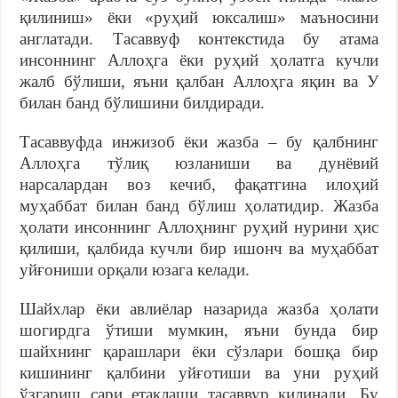
қилиниш» ёки «руҳий юксалиш» маъносини
англатади. Тасаввуф контекстида бу атама
инсоннинг Аллоҳга ёки руҳий ҳолатга кучли
жалб бўлиши, яъни қалбан Аллоҳга яқин ва У
билан банд бўлишини билдиради.
Тасаввуфда инжизоб ёки жазба – бу қалбнинг
Аллоҳга тўлиқ юзланиши ва дунёвий
нарсалардан воз кечиб, фақатгина илоҳий
муҳаббат билан банд бўлиш ҳолатидир. Жазба
ҳолати инсоннинг Аллоҳнинг руҳий нурини ҳис
қилиши, қалбида кучли бир ишонч ва муҳаббат
уйғониши орқали юзага келади.
Шайхлар ёки авлиёлар назарида жазба ҳолати
шогирдга ўтиши мумкин, яъни бунда бир
шайхнинг қарашлари ёки сўзлари бошқа бир
кишининг қалбини уйғотиши ва уни руҳий
ўзгариш сари етаклаши тасаввур қилинади. Бу