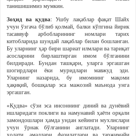
танишишимиз мумкин.
Зоҳид
ва
қудва
: Ушбу лақаблар фақат Шайх
учун ўзгача бўлиб қолмай, балки кўпгина йирик
тасаввуф арбобларининг номлари тарих
китобларида шундай лақаблар билан бошланган.
Бу уларнинг ҳар бири шариат илмлари ва тариқат
асосларини бирлаштирган имом бўлганини
билдиради. Бундан ташқари, уларга эргашган
шогирдлари ёки муридлари мавжуд эди.
Уларнинг назарида, бу имомнинг мақоми
ҳақиқий, бошқалар эса мажозий маънода унга
эргашган.
«Қудва» сўзи эса инсоннинг диний ва дунёвий
ишларидаги поклиги ва намунавий ҳаёти орқали
замондошлари ҳамда ундан кейинги мухлислари
учун ўрнак бўлганини англатади. Уларнинг
ҳолати, амаллари, фазилатлари ва таржимайи