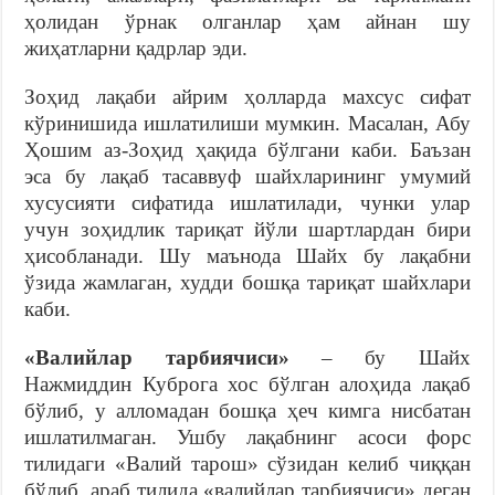
ҳолидан ўрнак олганлар ҳам айнан шу
жиҳатларни қадрлар эди.
Зоҳид лақаби айрим ҳолларда махсус сифат
кўринишида ишлатилиши мумкин. Масалан, Абу
Ҳошим аз-Зоҳид ҳақида бўлгани каби. Баъзан
эса бу лақаб тасаввуф шайхларининг умумий
хусусияти сифатида ишлатилади, чунки улар
учун зоҳидлик тариқат йўли шартлардан бири
ҳисобланади. Шу маънода Шайх бу лақабни
ўзида жамлаган, худди бошқа тариқат шайхлари
каби.
«Валийлар
тарбиячиси»
– бу Шайх
Нажмиддин Куброга хос бўлган алоҳида лақаб
бўлиб, у алломадан бошқа ҳеч кимга нисбатан
ишлатилмаган. Ушбу лақабнинг асоси форс
тилидаги «Валий тарош» сўзидан келиб чиққан
бўлиб, араб тилида «валийлар тарбиячиси» деган