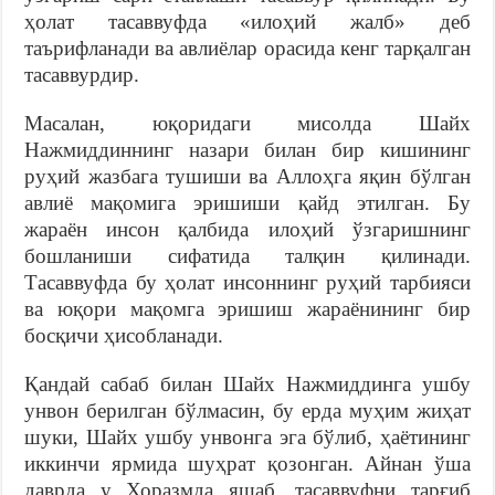
ҳолат тасаввуфда «илоҳий жалб» деб
таърифланади ва авлиёлар орасида кенг тарқалган
тасаввурдир.
Масалан, юқоридаги мисолда Шайх
Нажмиддиннинг назари билан бир кишининг
руҳий жазбага тушиши ва Аллоҳга яқин бўлган
авлиё мақомига эришиши қайд этилган. Бу
жараён инсон қалбида илоҳий ўзгаришнинг
бошланиши сифатида талқин қилинади.
Тасаввуфда бу ҳолат инсоннинг руҳий тарбияси
ва юқори мақомга эришиш жараёнининг бир
босқичи ҳисобланади.
Қандай сабаб билан Шайх Нажмиддинга ушбу
унвон берилган бўлмасин, бу ерда муҳим жиҳат
шуки, Шайх ушбу унвонга эга бўлиб, ҳаётининг
иккинчи ярмида шуҳрат қозонган. Айнан ўша
даврда у Хоразмда яшаб, тасаввуфни тарғиб