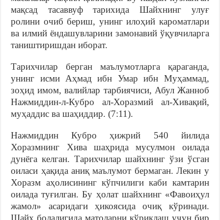
мақсад тасаввуф тарихида Шайхнинг улуғ
ролини очиб бериш, унинг илоҳий кароматлари
ва илмий ёндашувларини замонавий ўқувчиларга
таништиришдан иборат.
Тарихчилар берган маълумотларга қараганда,
унинг исми Аҳмад ибн Умар ибн Муҳаммад,
зоҳид имом, валийлар тарбиячиси, Абул Жанноб
Нажмиддин-л-Кубро ал-Хоразмий ал-Хивақий,
муҳаддис ва шаҳиддир. (7:11).
Нажмиддин Кубро ҳижрий 540 йилида
Хоразмнинг Хива шаҳрида мусулмон оилада
дунёга келган. Тарихчилар шайхнинг ўзи ўсган
оиласи ҳақида аниқ маълумот бермаган. Лекин у
Хоразм аҳолисининг кўпчилиги каби камтарин
оилада туғилган. Бу ҳолат шайхнинг «Фавоиҳул
жамол» асаридаги ҳикоясида очиқ кўринади.
Шайх болалигида матоларни қўриқлаш учун бир