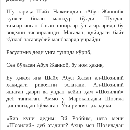
Шу тариқа Шайх Нажмиддин «Абул Жанноб»
куняси билан машҳур бўлди. Шундан
таъсирланган баъзи шоирлар ўз асарларида бу
воқеани тасвирлашди. Масалан, қуйидаги байт
кўплаб тасаввуфий манбаларда учрайди:
Расулимиз деди унга тушида кўриб,
Сен бўласан Абул Жанноб, бу ном ҳақиқ.
Бу ҳикоя яна Шайх Абул Ҳасан ал-Шозилий
ҳақидаги ривоятни эслатади. Ал-Шозилий
яшаган даври ва ундан кейин ҳам «Шозилий»
деб танилган. Аммо у Марокашдаги Шозила
қишлоғидан бўлмаган. Ўзи ривоят қиладики:
«Бир куни дедим: Эй Роббим, нега мени
«Шозилий» деб атадинг? Ахир мен Шозиладан