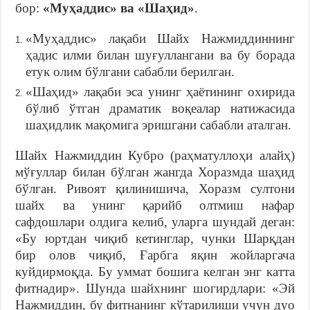
бор:
«Муҳаддис» ва «Шаҳид»
.
«Муҳаддис» лақаби Шайх Нажмиддиннинг
ҳадис илми билан шуғуллангани ва бу борада
етук олим бўлгани сабабли берилган.
«Шаҳид» лақаби эса унинг ҳаётининг охирида
бўлиб ўтган драматик воқеалар натижасида
шаҳидлик мақомига эришгани сабабли аталган.
Шайх Нажмиддин Кубро (раҳматуллоҳи алайҳ)
мўғуллар билан бўлган жангда Хоразмда шаҳид
бўлган. Ривоят қилинишича, Хоразм султони
шайх ва унинг қарийб олтмиш нафар
сафдошлари олдига келиб, уларга шундай деган:
«Бу юртдан чиқиб кетинглар, чунки Шарқдан
бир олов чиқиб, Ғарбга яқин жойларгача
куйдирмоқда. Бу уммат бошига келган энг катта
фитнадир». Шунда шайхнинг шогирдлари: «Эй
Нажмиддин, бу фитнанинг кўтарилиши учун дуо