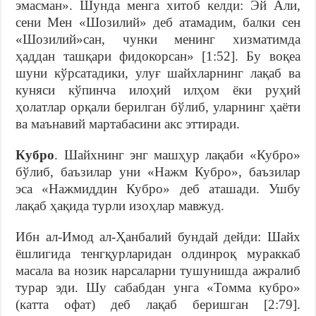
эмасман». Шунда менга хитоб келди: Эй Али,
сени Мен «Шозилий» деб атамадим, балки сен
«Шозилий»сан, чунки менинг хизматимда
ҳаддан ташқари фидокорсан» [1:52]. Бу воқеа
шуни кўрсатадики, улуғ шайхларнинг лақаб ва
куняси кўпинча илоҳий илҳом ёки руҳий
ҳолатлар орқали берилган бўлиб, уларнинг ҳаёти
ва маънавий мартабасини акс эттиради.
Кубро
. Шайхнинг энг машҳур лақаби «Кубро»
бўлиб, баъзилар уни «Нажм Кубро», баъзилар
эса «Нажмиддин Кубро» деб аташади. Ушбу
лақаб ҳақида турли изоҳлар мавжуд.
Ибн ал-Имод ал-Ҳанбалий бундай дейди: Шайх
ёшлигида тенгқурларидан олдинроқ мураккаб
масала ва нозик нарсаларни тушунишда ажралиб
турар эди. Шу сабабдан унга «Томма кубро»
(катта офат) деб лақаб беришган [2:79].