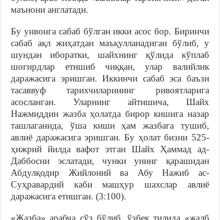
маънони англатади.
Бу унвонга сабаб бўлган икки асос бор. Биринчи
сабаб ақл жиҳатдан маъқулланадиган бўлиб, у
шундан иборатки, шайхнинг қўлида кўплаб
шогирдлар етишиб чиққан, улар валийлик
даражасига эришган. Иккинчи сабаб эса баъзи
тасаввуф тарихчиларининг ривоятларига
асосланган. Уларнинг айтишича, Шайх
Нажмиддин жазба ҳолатда бирор кишига назар
ташлаганида, ўша киши ҳам жазбага тушиб,
авлиё даражасига эришган. Бу ҳолат бизни 525-
ҳижрий йилда вафот этган Шайх Ҳаммад ад-
Даббосни эслатади, чунки унинг қарашидан
Абдулқодир Жийлоний ва Абу Нажиб ас-
Суҳравардий каби машҳур шахслар авлиё
даражасига етишган. (3:100).
«Жазба» арабча сўз бўлиб, ўзбек тилида «жалб