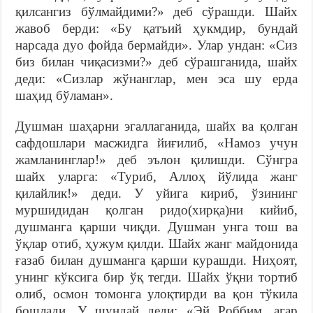
қилсангиз бўлмайдими?» деб сўрашди. Шайх
жавоб берди: «Бу қатъий ҳукмдир, бундай
нарсада дуо фойда бермайди». Улар ундан: «Сиз
биз билан чиқасизми?» деб сўрашганида, шайх
деди: «Сизлар жўнанглар, мен эса шу ерда
шаҳид бўламан».
Душман шаҳарни эгаллаганида, шайх ва қолган
сафдошлари масжидга йиғилиб, «Намоз учун
жамланинглар!» деб эълон қилишди. Сўнгра
шайх уларга: «Туриб, Аллоҳ йўлида жанг
қилайлик!» деди. У уйига кириб, ўзининг
муршидидан қолган ридо(хирқа)ни кийиб,
душманга қарши чиқди. Душман унга тош ва
ўқлар отиб, ҳужум қилди. Шайх жанг майдонида
ғазаб билан душманга қарши курашди. Ниҳоят,
унинг кўксига бир ўқ тегди. Шайх ўқни тортиб
олиб, осмон томонга улоқтирди ва қон тўкила
бошлади. У шундай деди: «Эй Роббим, агар