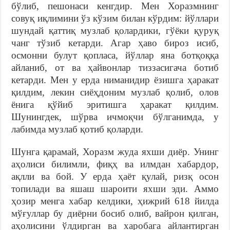
бўлиб, пешонаси кенгдир. Мен Хоразмнинг
совуқ иқлимини ўз кўзим билан кўрдим: йўллари
шундай қаттиқ музлаб қолардики, гўёки қуруқ
чанг тўзиб кетарди. Агар ҳаво бироз исиб,
осмонни булут қопласа, йўллар яна ботқоққа
айланиб, от ва ҳайвонлар тиззасигача ботиб
кетарди. Мен у ерда ниманидир ёзишга ҳаракат
қилдим, лекин сиёҳдоним музлаб қолиб, олов
ёнига қўйиб эритишга ҳаракат қилдим.
Шунингдек, шўрва ичмоқчи бўлганимда, у
лабимда музлаб қотиб қоларди.
Шунга қарамай, Хоразм жуда яхши диёр. Унинг
аҳолиси билимли, фиқҳ ва илмдан хабардор,
ақлли ва бой. У ерда ҳаёт қулай, ризқ осон
топилади ва яшаш шароити яхши эди. Аммо
ҳозир менга хабар келдики, ҳижрий 618 йилда
мўғуллар бу диёрни босиб олиб, вайрон қилган,
аҳолисини ўлдирган ва харобага айлантирган