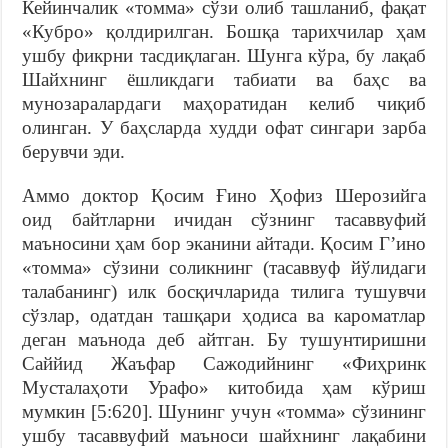
Кейинчалик «томма» сўзи олиб ташланиб, фақат
«Кубро» қолдирилган. Бошқа тарихчилар ҳам
ушбу фикрни тасдиқлаган. Шунга кўра, бу лақаб
Шайхнинг ёшликдаги табиати ва баҳс ва
мунозаралардаги маҳоратидан келиб чиқиб
олинган. У баҳсларда худди офат сингари зарба
берувчи эди.
Аммо доктор Қосим Ғино Ҳофиз Шерозийга
оид байтларни ичидан сўзнинг тасаввуфий
маъносини ҳам бор эканини айтади. Қосим Гʼино
«томма» сўзини соликнинг (тасаввуф йўлидаги
талабанинг) илк босқичларида тилига тушувчи
сўзлар, одатдан ташқари ҳодиса ва кароматлар
деган маънода деб айтган. Бу тушунтиришни
Саййид Жаъфар Сажодийнинг «Фиҳринк
Мусталаҳоти Урафо» китобида ҳам кўриш
мумкин [5:620]. Шунинг учун «томма» сўзининг
ушбу тасаввуфий маъноси шайхнинг лақабини