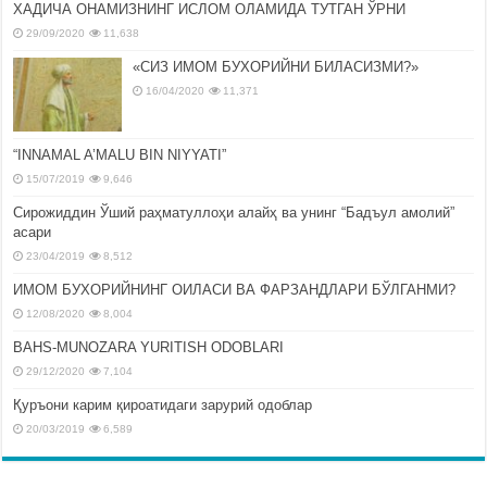
ХАДИЧА ОНАМИЗНИНГ ИСЛОМ ОЛАМИДА ТУТГАН ЎРНИ
29/09/2020
11,638
«СИЗ ИМОМ БУХОРИЙНИ БИЛАСИЗМИ?»
16/04/2020
11,371
“INNAMAL A’MALU BIN NIYYATI”
15/07/2019
9,646
Сирожиддин Ўший раҳматуллоҳи алайҳ ва унинг “Бадъул амолий”
асари
23/04/2019
8,512
ИМОМ БУХОРИЙНИНГ ОИЛАСИ ВА ФАРЗАНДЛАРИ БЎЛГАНМИ?
12/08/2020
8,004
BAHS-MUNOZARA YURITISH ODOBLARI
29/12/2020
7,104
Қуръони карим қироатидаги зарурий одоблар
20/03/2019
6,589