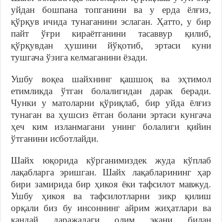
уйдан бошпана топганини ва у ерда ёлғиз,
қўрқув ичида тунаганини эслаган. Ҳатто, у бир
пайт ўғри кираётганини тасаввур қилиб,
қўрқувдан ҳушини йўқотиб, эртаси куни
тушгача ўзига келмаганини ёзади.
Ушбу воқеа шайхнинг қашшоқ ва эҳтимол
етимликда ўтган болалигидан дарак беради.
Чунки у матоларни қўриқлаб, бир уйда ёлғиз
тунаган ва ҳушсиз ётган болани эртаси кунгача
ҳеч ким изланмагани унинг болалиги қийин
ўтганини исботлайди.
Шайх юқорида кўрганимиздек жуда кўплаб
лақабларга эришган. Шайх лақабларининг ҳар
бири замирида бир ҳикоя ёки тафсилот мавжуд.
Ушбу ҳикоя ва тафсилотларни зикр қилиш
орқали биз бу инсоннинг айрим жиҳатлари ва
қандай даражадаги олим экани билан