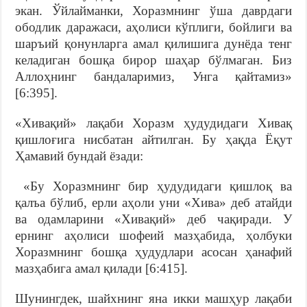
экан. Ўйлайманки, Хоразмнинг ўша даврдаги
ободлик даражаси, аҳолиси кўплиги, бойлиги ва
шаръий қонунларга амал қилишига дунёда тенг
келадиган бошқа бирор шаҳар бўлмаган. Биз
Аллоҳнинг бандаларимиз, Унга қайтамиз»
[6:395].
«Хивақий» лақаби Хоразм ҳудудидаги Хивақ
қишлоғига нисбатан айтилган. Бу ҳақда Ёқут
Ҳамавий бундай ёзади:
«Бу Хоразмнинг бир ҳудудидаги қишлоқ ва
қалъа бўлиб, ерли аҳоли уни «Хива» деб атайди
ва одамларини «Хивақий» деб чақиради. У
ернинг аҳолиси шофеий мазҳабида, ҳолбуки
Хоразмнинг бошқа ҳудудлари асосан ҳанафий
мазҳабига амал қилади [6:415].
Шунингдек, шайхнинг яна икки машҳур лақаби