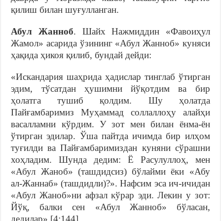
қилиш билан шуғулланган.
Абул
Жанноб
. Шайх Нажмиддин «Фавоиҳул
Жамол» асарида ўзининг «Абул Жанноб» куняси
ҳақида ҳикоя қилиб, бундай дейди:
«Искандария шаҳрида ҳадислар тинглаб ўтирган
эдим, тўсатдан ҳушимни йўқотдим ва бир
ҳолатга тушиб қолдим. Шу ҳолатда
Пайғамбаримиз Муҳаммад соллаллоҳу алайҳи
васалламни кўрдим. У зот мен билан ёнма-ён
ўтирган эдилар. Ўша пайтда ичимда бир илҳом
туғилди ва Пайғамбаримиздан куняни сўрашни
хоҳладим. Шунда дедим: Ё Расулуллоҳ, мен
«Абул Жаноб» (ташдидсиз) бўлайми ёки «Абу
ал-Жаннаб» (ташдидли)?». Нафсим эса ич-ичидан
«Абул Жаноб»ни афзал кўрар эди. Лекин у зот:
Йўқ, балки сен «Абул Жанноб» бўласан,
дедилар» [4:144].