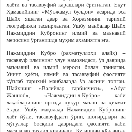
ҳаёти ва тасаввуфий қарашлари ёритилган. Ёқут
Ҳамавийнинг «Мўъжамул булдон» асарида эса
Шайх яшаган давр ва Хоразмнинг тарихий
географияси тасвирланган. Ушбу манбалар Шайх
Нажмиддин Кубронинг илмий ва маънавий
меросини ўрганишда муҳим аҳамиятга эга.
Нажмиддин Кубро (раҳматуллоҳи алайҳ) –
тасаввуф илмининг улуғ намояндаси, ўз даврида
маънавий ва илмий мероси билан танилган.
Унинг ҳаёти, илмий ва тасаввуфий фаолияти
кўплаб тарихий манбаларда ўз аксини топган.
Шайхнинг «Валийлар тарбиячиси», «Абул
Жанноб», «Нажмиддин-л-Кубро» каби
лақабларининг ортида чуқур маъно ва ҳикмат
ётади. Ушбу мақолада Нажмиддин Кубронинг
ҳаёт йўли, тасаввуфдаги ўрни, шогирдлари ва
мўғуллар босқини давридаги фаолияти каби
масалалар таҳлил қилинади. Бу ишдан кўзланган