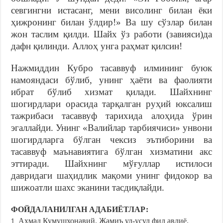
севгингни истасанг, мени висолинг билан ёки
ҳижронинг билан ўлдир!» Ва шу сўзлар билан
жон таслим қилди. Шайх ўз работи (завияси)да
дафн қилинди. Аллоҳ унга раҳмат қилсин!
Нажмиддин Кубро тасаввуф илмининг буюк
намояндаси бўлиб, унинг ҳаёти ва фаолияти
ибрат бўлиб хизмат қилади. Шайхнинг
шогирдлари орасида тарқалган руҳий юксалиш
тажрибаси тасаввуф тарихида алоҳида ўрин
эгаллайди. Унинг «Валийлар тарбиячиси» унвони
шогирдларга бўлган чексиз эътиборини ва
тасаввуф маънавиятига бўлган хизматини акс
эттиради. Шайхнинг мўғуллар истилоси
давридаги шаҳидлик мақоми унинг фидокор ва
шижоатли шахс эканини тасдиқлайди.
ФОЙДАЛАНИЛГАН АДАБИЁТЛАР:
Аҳмад Кумушхонавий. Жамиъ ул-усул фил авлиё.