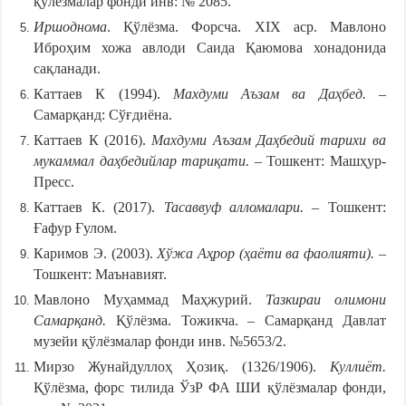
қўлёзмалар фонди инв: № 2085.
Иршоднома
. Қўлёзма. Форсча. ХIХ аср. Мавлоно
Иброҳим хожа авлоди Саида Қаюмова хонадонида
сақланади.
Каттаев К (1994).
Махдуми Аъзам ва Даҳбед. –
Самарқанд: Сўғдиёна.
Каттаев К (2016).
Махдуми Аъзам Даҳбедий тарихи ва
мукаммал даҳбедийлар тариқати.
– Тошкент: Машҳур-
Пресс.
Каттаев К. (2017).
Тасаввуф алломалари.
– Тошкент:
Ғафур Ғулом.
Каримов Э. (2003).
Хўжа Аҳрор (ҳаёти ва фаолияти).
–
Тошкент: Маънавият.
Мавлоно Муҳаммад Маҳжурий.
Тазкираи олимони
Самарқанд.
Қўлёзма. Тожикча. – Самарқанд Давлат
музейи қўлёзмалар фонди инв. №5653/2.
Мирзо Жунайдуллоҳ Ҳозиқ. (1326/1906).
Куллиёт.
Қўлёзма, форс тилида ЎзР ФА ШИ қўлёзмалар фонди,