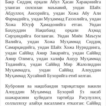
Бакр Сиддиқ орқали Абул Ҳасан Харақонийга
уланган силсилаи маънавий, ундан Шайх
Абдуллоҳ Ансорийга, ундан Хожа Абу Али
Фармадийга, ундан Муҳаммад Ғаззолийга, ундан
Хожа Юсуф Ҳамадонийга етган. Ундан
Баҳоуддин Нақшбанд орқали Аҳмад
Сирҳиндийга боғланган. Ундан Миён Маъсум
Валийга, ундан Хожа Муҳаммад Сиддиқ
Самарқандийга, ундан Шайх Хожа Нуриддинга,
ундан Саййид Амир Закариёга, ундан Саййид
Амир Олимга, ундан халифа Ашур Муҳаммад
Тоданийга, ундан Саййид Мир Жалолиддин
Муҳаммадга, ундан Саййид Алоуддин
Муҳаммад Ҳусайний Бухорийга етиб келган.
Кубровия ва нақшбандия тариқатлари вакили
Алоуддин Муҳаммад Бухорий ўз насаб
шажарасини қуйидаги тартибда Расулуллоҳ
соллаллоҳу алайҳи васалламга етказган: Саййид