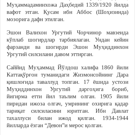
Муҳаммадаминхожа Даҳбедий 1339/1920 йилда
вафот этган. Қусам ибн Аббос (Шоҳизинда)
мозорига дафн этилган.
Эшон Валихон Ургутий Чорчинор мавзеида
кўплаб шогирдлар тарбиялаган. Ундан кейин
фарзанди ва шогирди Эшон Муҳиддинхон
Ургутий силсилани давом эттирган.
Саййид Муҳаммад Йўлдош халифа 1860 йили
Каттақўрғон туманидаги Жизмонсойнинг Дара
қишлоғида таваллуд топган. 17 ёшида устози
Муҳиддинхон Ургутий даргоҳига бориб,
йигирма етти йил таълим олган. 1905 йили
пиридан ижоза олгач, умрининг охирига қадар
тариқат силсиласини юритган. Ибн Давлат
тахаллуси билан ижод қилган. 1934-1944
йилларда ёзган “Девон”и мерос қолган.