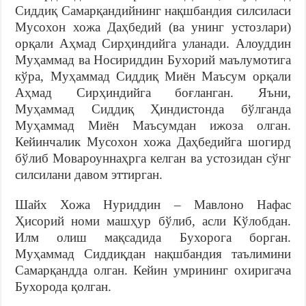
Сиддиқ Самарқандийнинг нақшбандия силсиласи
Мусохон хожа Даҳбедий (ва унинг устозлари)
орқали Аҳмад Сирҳиндийга уланади. Алоуддин
Муҳаммад ва Носириддин Бухорий маълумотига
кўра, Муҳаммад Сиддиқ Миён Маъсум орқали
Аҳмад Сирҳиндийга боғланган. Яъни,
Муҳаммад Сиддиқ Ҳиндистонда бўлганда
Муҳаммад Миён Маъсумдан ижоза олган.
Кейинчалик Мусохон хожа Даҳбедийга шогирд
бўлиб Мовароуннаҳрга келган ва устозидан сўнг
силсилани давом эттирган.
Шайх Хожа Нуриддин – Мавлоно Нафас
Ҳисорий номи машҳур бўлиб, асли Кўлобдан.
Илм олиш мақсадида Бухорога борган.
Муҳаммад Сиддиқдан нақшбандия таълимини
Самарқандда олган. Кейин умрининг охиригача
Бухорода қолган.