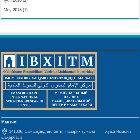
Iyun 2018
(1)
May 2018
(1)
Манзил:
141306, Самарқанд вилояти, Пайариқ тумани Хўжа Исмоил
шаҳарчаси