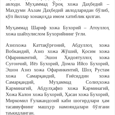
авлоди. Муҳаммад Ўроқ хожа Даҳбедий –
Махдуми Аъзам Даҳбедий авлодларидан бўлиб,
кўп йиллар хонақоҳда имом хатиблик қилган.
Муҳаммад Шариф хожа Бухорий – Атоуллоҳ
хожа шайхулислом Бухорийнинг ўғли.
Азизхожа Каттақўрғоний, Абдуллоҳ хожа
Вобкандий, Азиз хожа Жўший, Қосим хожа
Офаринкентий, Эшон Ҳидоятуллоҳ хожа
Суғончий, Иёз Бухорий, Домла Ийсо Бухорий,
Эшон Азиз хожа Офаринкентий, Шоҳ Рустам
хожа Самарқандий, Ғиёсиддин хожа
Самарқандий, Муҳаммад Солиҳхожа
Карминагий, Абдулҳафиз хожа Карминагий,
Хожа Калон хожа Бухорий, Ҳасан хожа Бухорий,
Миркомил Ғулакандозий каби шогирдлари ҳам
тасаввуфнинг машҳур намояндалари бўлгани
таъкидланган.