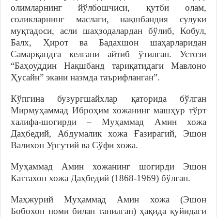
олимларнинг йўлбошчиси, қутби олам,
соликларнинг маслаги, нақшбандия сулуки
муқтадоси, асли шаҳзодалардан бўлиб, Кобул,
Балх, Ҳирот ва Бадахшон шаҳарларидан
Самарқандга келгани айтиб ўтилган. Устози
“Баҳоуддин Нақшбанд тариқатидаги Мавлоно
Ҳусайн” экани назмда таърифланган”.
Кўпгина бузургшайхлар қаторида бўлган
Мирмуҳаммад Иброҳим хожанинг машҳур тўрт
халифа-шогирди – Муҳаммад Амин хожа
Даҳбедий, Абдумалик хожа Ғазирагий, Эшон
Валихон Ургутий ва Сўфи хожа.
Муҳаммад Амин хожанинг шогирди Эшон
Каттахон хожа Даҳбедий (1868-1969) бўлган.
Маҳжурий Муҳаммад Амин хожа (Эшон
Бобохон номи билан танилган) ҳақида қуйидаги