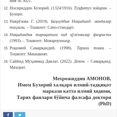
инв № 3021.
Носириддин Бухорий. (1324/1916).
Туҳфатуз зойирин. –
Бухоро.
Наврўзова Г. (2019).
Баҳоуддин Нақшбанд: манбалар
таҳлили.
– Тошкент: Сано-стандарт.
Нақшбандия тариқатига оид қўлёзмалар фиҳристи
(1993). – Тошкент: Мовароуннаҳр.
Роқимий Самарқандий. (1998).
Тарихи томм.
–
Тошкент: Маънавият.
Саййид Муҳаммад Давлат. (2022).
Девон.
– Самарқанд:
Маҳорат.
Мехрожиддин АМОНОВ
,
Имом Бухорий
х
алқаро илмий-тадқиқот
маркази катта
илмий ходими
,
Тарих фанлари бўйича фалсафа доктори
(PhD)