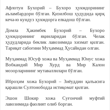
Афлотун Бухорий – Бухоро ҳукмдорининг
аъламбардори бўлган. Қизилбош ҳудудида қирқ
кеча-ю кундуз ҳукмдорга елкадош бўлган.
Домла Ҳакимбек Бухорий – Бухоро
ҳукмдорининг яқинларидан бўлган. Челак
ҳудудларида беклик лавозимида хизмат қилган.
Тариқат сабоғини Муҳаммад Ҳусайндан олган.
Муҳаммад Юсуф хожа ва Муҳаммад Юнус хожа
Вобкандий Мир Хурд ва Мир Калон
мозорларининг мутаваллилари бўлган.
Иброҳим хожа Бухорий – Зиёуддин қалъасига
қарашли Султонободда истиқомат қилган.
Эшон Шокир хожа Суғончий муфтий
лавозимида фаолият олиб борган.