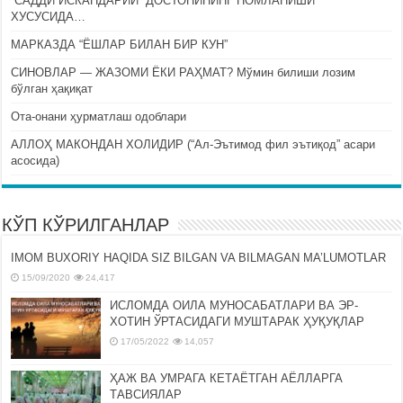
“САДДИ ИСКАНДАРИЙ” ДОСТОНИНИНГ НОМЛАНИШИ
ХУСУСИДА…
МАРКАЗДА “ЁШЛАР БИЛАН БИР КУН”
СИНОВЛАР — ЖАЗОМИ ЁКИ РАҲМАТ? Мўмин билиши лозим
бўлган ҳақиқат
Ота-онани ҳурматлаш одоблари
АЛЛОҲ МАКОНДАН ХОЛИДИР (“Ал-Эътимод фил эътиқод” асари
асосида)
КЎП КЎРИЛГАНЛАР
IMOM BUXORIY HAQIDA SIZ BILGAN VA BILMAGAN MA’LUMOTLAR
15/09/2020
24,417
ИСЛОМДА ОИЛА МУНОСАБАТЛАРИ ВА ЭР-
ХОТИН ЎРТАСИДАГИ МУШТАРАК ҲУҚУҚЛАР
17/05/2022
14,057
ҲАЖ ВА УМРАГА КЕТАЁТГАН АЁЛЛАРГА
ТАВСИЯЛАР