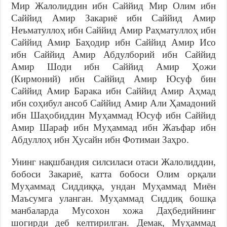
Мир Жалолиддин ибн Саййид Мир Олим ибн
Саййид Амир Закариё ибн Саййид Амир
Неъматуллоҳ ибн Саййид Амир Раҳматуллоҳ ибн
Саййид Амир Баҳодир ибн Саййид Амир Исо
ибн Саййид Амир Абдулборий ибн Саййид
Амир Шоди ибн Саййид Амир Ҳожи
(Кирмоний) ибн Саййид Амир Юсуф бин
Саййид Амир Барака ибн Саййид Амир Аҳмад
ибн соҳибул ансоб Саййид Амир Али Ҳамадоний
ибн Шаҳобиддин Муҳаммад Юсуф ибн Саййид
Амир Шараф ибн Муҳаммад ибн Жаъфар ибн
Абдуллоҳ ибн Ҳусайн ибн Фотимаи Заҳро.
Унинг нақшбандия силсиласи отаси Жалолиддин,
бобоси Закариё, катта бобоси Олим орқали
Муҳаммад Сиддиққа, ундан Муҳаммад Миён
Маъсумга уланган. Муҳаммад Сиддиқ бошқа
манбаларда Мусохон хожа Даҳбедийнинг
шогирди деб келтирилган. Демак, Муҳаммад