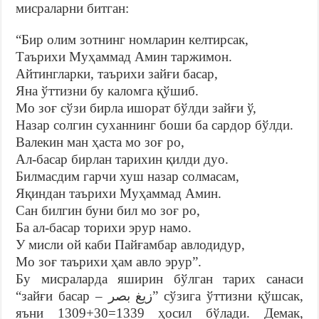
мисраларни битган:
“Бир олим зотнинг номларин келтирсак,
Таърихи Муҳаммад Амин таржимон.
Айтингларки, таърихи зайғи басар,
Яна ўттизни бу каломга қўшиб.
Мо зоғ сўзи бирла ишорат бўлди зайғи ў,
Назар солгин суханнинг боши ба сардор бўлди.
Валекин ман ҳаста мо зоғ ро,
Ал-басар бирлан тарихин қилди дуо.
Билмасдим гарчи хуш назар солмасам,
Яқиндан таърихи Муҳаммад Амин.
Сан билгин буни бил мо зоғ ро,
Ба ал-басар торихи эрур намо.
У мисли ой каби Пайғамбар авлодидур,
Мо зоғ таърихи ҳам авло эрур”.
Бу мисраларда яширин бўлган тарих санаси
“зайғи басар – زيغ بصر” сўзига ўттизни қўшсак,
яъни 1309+30=1339 ҳосил бўлади. Демак,