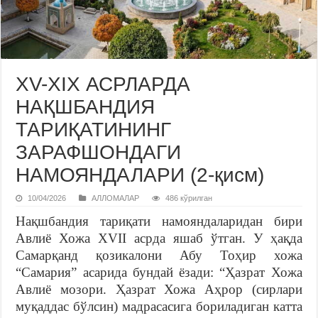
ХV-ХIХ АСРЛАРДА
НАҚШБАНДИЯ
ТАРИҚАТИНИНГ
ЗАРАФШОНДАГИ
НАМОЯНДАЛАРИ (2-қисм)
10/04/2026
АЛЛОМАЛАР
486 кўрилган
Нақшбандия тариқати намояндаларидан бири
Авлиё Хожа ХVII асрда яшаб ўтган. У ҳақда
Самарқанд қозикалони Абу Тоҳир хожа
“Самария” асарида бундай ёзади: “Ҳазрат Хожа
Авлиё мозори. Ҳазрат Хожа Аҳрор (сирлари
муқаддас бўлсин) мадрасасига бориладиган катта