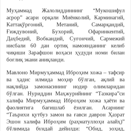
Муҳаммад Жалолиддиннинг “Мукошифул
асрор” асари орқали Миёнколий, Карминагий,
Каттақўрғоний, Метаний, Самарқандий,
Ғиждувоний, Бухорий, Офаринкентий,
Даҳбедий, Вобкандий, Суғончий, Сармежий
нисбали 60 дан ортиқ намоянданинг келиб
чиқиши Зарафшон воҳаси ҳудуди номи билан
боғлиқ экани аниқланди.
Мавлоно Мирмуҳаммад Иброҳим хожа – тафсир
ва ҳадис илмида моҳир бўлган, ақлий ва
нақлийда замонасининг нодир олимларидан
бўлган. Нуриддин Маҳжурийнинг “Тазкира”си
халифа Мирмуҳаммад Иброҳим хожа ҳаёти ва
фаолиятига бағишлаб ёзилган. Асарнинг
“Таърихи қутбуз замон ва ғавси даврон Ҳазрат
Эшон халифа Иброҳим (раҳматуллоҳи алайҳ)”
бўлимида бундай дейилди: “Обид, зоҳид,