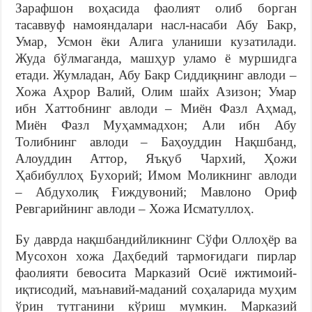
Зарафшон воҳасида фаолият олиб борган
тасаввуф намояндалари насл-насаби Абу Бакр,
Умар, Усмон ёки Алига уланиши кузатилади.
Жуда бўлмаганда, машҳур уламо ё муршидга
етади. Жумладан, Абу Бакр Сиддиқнинг авлоди –
Хожа Аҳрор Валий, Олим шайх Азизон; Умар
ибн Хаттобнинг авлоди – Миён Фазл Аҳмад,
Миён Фазл Муҳаммадхон; Али ибн Абу
Толибнинг авлоди – Баҳоуддин Нақшбанд,
Алоуддин Аттор, Яъқуб Чархий, Ҳожи
Ҳабибуллоҳ Бухорий; Имом Моликнинг авлоди
– Абдухолиқ Ғиждувоний; Мавлоно Ориф
Ревгарийнинг авлоди – Хожа Исматуллоҳ.
Бу даврда нақшбандийликнинг Сўфи Оллоҳёр ва
Мусохон хожа Даҳбедий тармоғидаги пирлар
фаолияти бевосита Марказий Осиё ижтимоий-
иқтисодий, маънавий-маданий соҳаларида муҳим
ўрин тутганини кўриш мумкин. Марказий