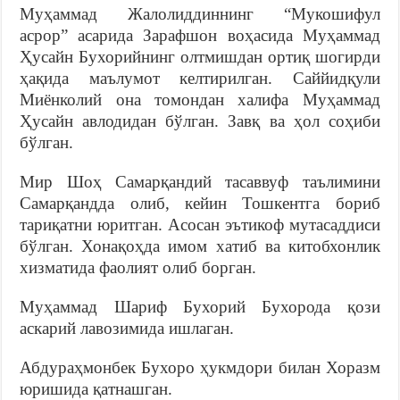
Муҳаммад Жалолиддиннинг “Мукошифул
асрор” асарида Зарафшон воҳасида Муҳаммад
Ҳусайн Бухорийнинг олтмишдан ортиқ шогирди
ҳақида маълумот келтирилган. Саййидқули
Миёнколий она томондан халифа Муҳаммад
Ҳусайн авлодидан бўлган. Завқ ва ҳол соҳиби
бўлган.
Мир Шоҳ Самарқандий тасаввуф таълимини
Самарқандда олиб, кейин Тошкентга бориб
тариқатни юритган. Асосан эътикоф мутасаддиси
бўлган. Хонақоҳда имом хатиб ва китобхонлик
хизматида фаолият олиб борган.
Муҳаммад Шариф Бухорий Бухорода қози
аскарий лавозимида ишлаган.
Абдураҳмонбек Бухоро ҳукмдори билан Хоразм
юришида қатнашган.