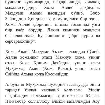
йўлнинг кунчиқарида, шаҳар ичида, хонақоҳ
маҳалласидадир. Хожа Авлиё даҳбедлик
Маҳдуми Аъзам наслидан бўлиб, Бобо
Зайниддин Ҳиндийга ҳам муридлиги бор эди…
Хожа Авлиё қабрининг шимол томонида ўзга
бир қабр бордир. Лекин кимники эканлиги
белгилик эмас. Бу кишининг қабри нурли ва
сербаракотдир”.
Хожа Авлиё Маҳдуми Аъзам авлодидан бўлиб,
Авлиё хожанинг отаси Мажнун хожа, унинг
отаси Хожа Ҳошим Даҳбедий, унинг отаси
Муҳаммад Амин (Хожа Калон), унинг отаси
Саййид Аҳмад хожа Косонийдир.
Алоуддин Муҳаммад Бухорий тасаввуфда битта
тариқат билан чекланиб қолмаган. Унинг
нақшбандия силсиласида ҳам ижозаси бўлган.
Пайғамбар соллаллоҳу алайҳи васалламдан Абу