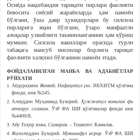
Осиёда нақшбандия тариқати пирлари фаолияти
бевосита сиёсий жараёнларда ҳам намоён
бўлгани, ўша давр ҳукмдорлари бу силсила
пирларига яқин бўлгани, ўзаро манфаатли
алоқалар узвийлиги таъминланганини ҳам кўриш
мумкин. Силсила вакиллари орасида турли
табақага мансуб инсонлар борлиги тариқат
фаолияти халқчил бўлганини намоён этади.
ФОЙДАЛАНИЛГАН МАНБА ВА АДАБИЁТЛАР
РЎЙХАТИ
Абдураҳмон Жомий.
Нафаҳотул унс.
ИБХИТМ қўлёзма
фонди, инв №545.
Алоуддин Муҳаммад Бухорий.
Ҳужжатул комилин фи
атворус соликин.
ЎзР ФА ШИ қўлёзмалар фонди инв
№4400/II.
Абу Тоҳир хожа.
Самария.
– Тошкент: Камалак.
Жалолиддин Бухорий.
Мукошифул асрор.
ЎзР ФА ШИ