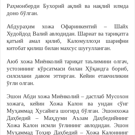
Раҳмонберди Бухорий ақлий ва нақлий илмда
доно бўлган.
Абдураҳим хожа Офаринкентий – Шайх
Худойдод Валий авлодидан. Шариат ва тариқатга
қатъий амал қилиб, Каломуллоҳи шарифни
китобат қилиш билан махсус шуғулланган.
Аюб хожа Миёнколий тариқат таълимини олгач,
устозининг кўрсатмаси билан Ҳўқандга бориб,
силсилани давом эттирган. Кейин етакчиликни
ўғли олган.
Эшон Абди хожа Миёнколий – дастлаб Мусохон
хожага, кейин Хожа Калон ва ундан сўнг
Муҳаммад Ҳусайнга шогирд бўлган. Эшонхожа
Даҳбедий – Маҳдуми Аъзам Даҳбедийнинг
Хожа Калон исмли ўғлининг авлодидан. Эшон
Муҳаммад Тоҳир Даҳбедий – Хожа Калоннинг