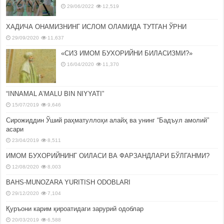
29/06/2022
12,519
ХАДИЧА ОНАМИЗНИНГ ИСЛОМ ОЛАМИДА ТУТГАН ЎРНИ
29/09/2020
11,637
«СИЗ ИМОМ БУХОРИЙНИ БИЛАСИЗМИ?»
16/04/2020
11,370
“INNAMAL A’MALU BIN NIYYATI”
15/07/2019
9,646
Сирожиддин Ўший раҳматуллоҳи алайҳ ва унинг “Бадъул амолий”
асари
23/04/2019
8,511
ИМОМ БУХОРИЙНИНГ ОИЛАСИ ВА ФАРЗАНДЛАРИ БЎЛГАНМИ?
12/08/2020
8,003
BAHS-MUNOZARA YURITISH ODOBLARI
29/12/2020
7,104
Қуръони карим қироатидаги зарурий одоблар
20/03/2019
6,588