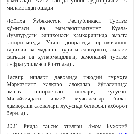
узатилади. Айни пайтда унинг аудиторияси 10
миллиондан ошади.
Лойиҳа Ўзбекистон Республикаси Туризм
қўмитаси ва мамлакатимизнинг Куала-
Лумпурдаги элчихонаси ҳамкорлигида амалга
оширилмоқда. Унинг доирасида юртимизнинг
тарихий ва маданий туризм салоҳияти, амалий
санъати ва ҳунармандлиги, замонавий туризм
инфратузилмаси ёритилади.
Тасвир ишлари давомида ижодий гуруҳга
Марказнинг халқаро алоқалар йўналишида
амалга ошираётган ишлари, хусусан,
Малайзиядаги илмий муассасалар билан
ҳамкорлик алоқалари хусусида батафсил ахборот
берилди.
2021 йилда таъсис этилган Имом Бухорий
номидаги халқаро стипендия дастурининг
илк