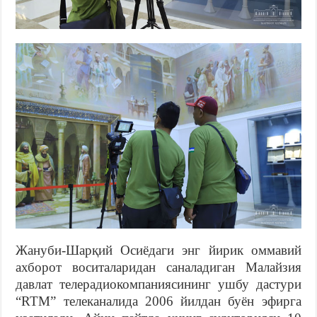
Жануби-Шарқий Осиёдаги энг йирик оммавий
ахборот воситаларидан саналадиган Малайзия
давлат телерадиокомпаниясининг ушбу дастури
“RTM” телеканалида 2006 йилдан буён эфирга