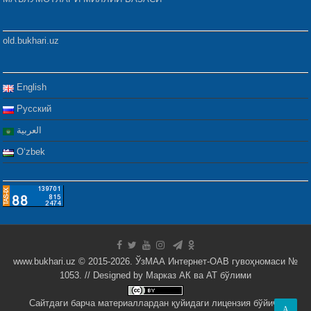
old.bukhari.uz
English
Русский
العربية
Oʻzbek
www.bukhari.uz © 2015-2026. ЎзМАА Интернет-ОАВ гувоҳномаси №
1053. // Designed by
Марказ АК ва АТ бўлими
Сайтдаги барча материаллардан қуйидаги лицензия бўйича
A