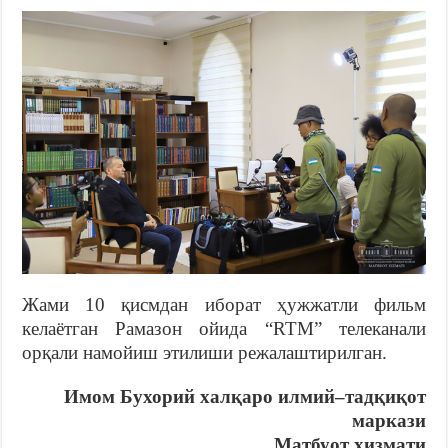
Жами 10 қисмдан иборат ҳужжатли фильм
келаётган Рамазон ойида “RTM” телеканали
орқали намойиш этилиши режалаштирилган.
Имом Бухорий халқаро илмий
–
тадқиқот
маркази
Матбуот хизмати