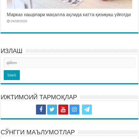
Марказ нашрлари маҳалла аҳлида катта қизиқиш уйғотди
04/08/2026
ИЗЛАШ
ИЖТИМОИЙ ТАРМОҚЛАР
СЎНГГИ МАЪЛУМОТЛАР