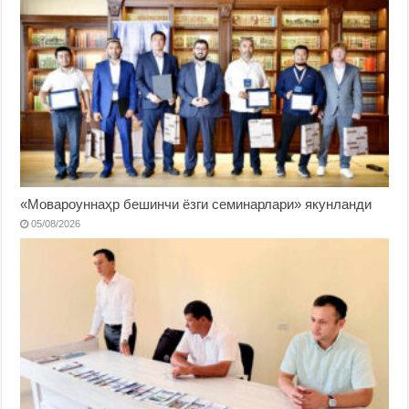
«Мовароуннаҳр бешинчи ёзги семинарлари» якунланди
05/08/2026