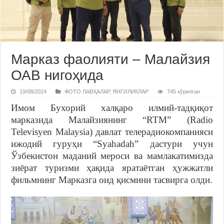
Марказ фаолияти – Малайзия
ОАВ нигоҳида
19/08/2024
ФОТО ЛАВҲАЛАР
,
ЯНГИЛИКЛАР
745 кўрилган
Имом Бухорий халқаро илмий-тадқиқот
марказида Малайзиянинг “RTM” (Radio
Televisyen Malaysia) давлат телерадиокомпанияси
ижодий гуруҳи “Syahadah” дастури учун
Ўзбекистон маданий мероси ва мамлакатимизда
зиёрат туризми ҳақида яратаётган ҳужжатли
фильмнинг Марказга оид қисмини тасвирга олди.