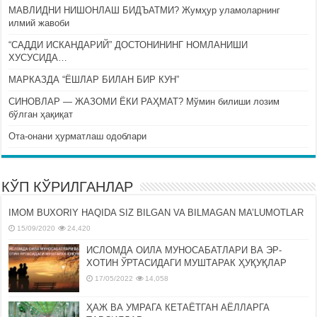
МАВЛИДНИ НИШОНЛАШ БИДЪАТМИ? Жумҳур уламоларнинг
илмий жавоби
“САДДИ ИСКАНДАРИЙ” ДОСТОНИНИНГ НОМЛАНИШИ
ХУСУСИДА…
МАРКАЗДА “ЁШЛАР БИЛАН БИР КУН”
СИНОВЛАР — ЖАЗОМИ ЁКИ РАҲМАТ? Мўмин билиши лозим
бўлган ҳақиқат
Ота-онани ҳурматлаш одоблари
КЎП КЎРИЛГАНЛАР
IMOM BUXORIY HAQIDA SIZ BILGAN VA BILMAGAN MA’LUMOTLAR
15/09/2020
24,420
ИСЛОМДА ОИЛА МУНОСАБАТЛАРИ ВА ЭР-
ХОТИН ЎРТАСИДАГИ МУШТАРАК ҲУҚУҚЛАР
17/05/2022
14,058
ҲАЖ ВА УМРАГА КЕТАЁТГАН АЁЛЛАРГА