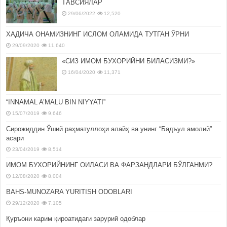
ТАВСИЯЛАР
29/06/2022
12,520
ХАДИЧА ОНАМИЗНИНГ ИСЛОМ ОЛАМИДА ТУТГАН ЎРНИ
29/09/2020
11,640
«СИЗ ИМОМ БУХОРИЙНИ БИЛАСИЗМИ?»
16/04/2020
11,371
“INNAMAL A’MALU BIN NIYYATI”
15/07/2019
9,646
Сирожиддин Ўший раҳматуллоҳи алайҳ ва унинг “Бадъул амолий”
асари
23/04/2019
8,514
ИМОМ БУХОРИЙНИНГ ОИЛАСИ ВА ФАРЗАНДЛАРИ БЎЛГАНМИ?
12/08/2020
8,004
BAHS-MUNOZARA YURITISH ODOBLARI
29/12/2020
7,105
Қуръони карим қироатидаги зарурий одоблар