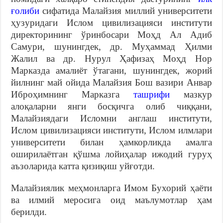
ғолиби
сифатида Малайзия миллий университети
ҳузуридаги Ислом цивилизацияси институти
директорининг ўринбосари Моҳд Ал Адиб
Самури, шунингдек, др. Муҳаммад Ҳилми
Жалил ва др. Нурул Ҳафизаҳ Моҳд Нор
Марказда амалиёт ўтагани, шунингдек, жорий
йилнинг май ойида Малайзия Бош вазири Анвар
Иброҳимнинг Марказга
ташрифи
мазкур
алоқаларни янги босқичга олиб чиққани,
Малайзиядаги Исломни англаш институти,
Ислом цивилизацияси институти, Ислом илмлари
университети билан ҳамкорликда амалга
оширилаётган қўшма лойиҳалар ижодий гуруҳ
аъзоларида катта қизиқиш уйғотди.
Малайзиялик меҳмонларга Имом Бухорий ҳаёти
ва илмий меросига оид маълумотлар ҳам
берилди.