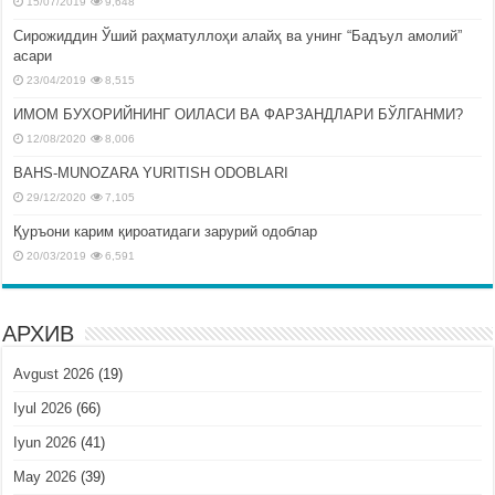
15/07/2019
9,648
Сирожиддин Ўший раҳматуллоҳи алайҳ ва унинг “Бадъул амолий”
асари
23/04/2019
8,515
ИМОМ БУХОРИЙНИНГ ОИЛАСИ ВА ФАРЗАНДЛАРИ БЎЛГАНМИ?
12/08/2020
8,006
BAHS-MUNOZARA YURITISH ODOBLARI
29/12/2020
7,105
Қуръони карим қироатидаги зарурий одоблар
20/03/2019
6,591
АРХИВ
Avgust 2026
(19)
Iyul 2026
(66)
Iyun 2026
(41)
May 2026
(39)