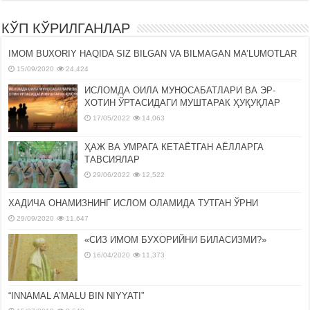
КЎП КЎРИЛГАНЛАР
IMOM BUXORIY HAQIDA SIZ BILGAN VA BILMAGAN MA’LUMOTLAR
15/09/2020
24,424
ИСЛОМДА ОИЛА МУНОСАБАТЛАРИ ВА ЭР-
ХОТИН ЎРТАСИДАГИ МУШТАРАК ҲУҚУҚЛАР
17/05/2022
14,063
ҲАЖ ВА УМРАГА КЕТАЁТГАН АЁЛЛАРГА
ТАВСИЯЛАР
29/06/2022
12,522
ХАДИЧА ОНАМИЗНИНГ ИСЛОМ ОЛАМИДА ТУТГАН ЎРНИ
29/09/2020
11,647
«СИЗ ИМОМ БУХОРИЙНИ БИЛАСИЗМИ?»
16/04/2020
11,373
“INNAMAL A’MALU BIN NIYYATI”