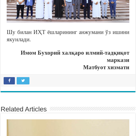
Шу билан ИҲТ ёшларининг анжумани ўз ишини
якунлади.
Имом Бухорий халқаро илмий-тадқиқот
маркази
Матбуот хизмати
Related Articles