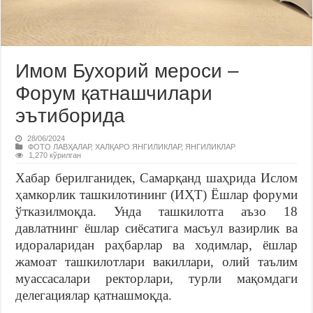
Имом Бухорий мероси –
Форум қатнашчилари
эътиборида
28/06/2024
ФОТО ЛАВҲАЛАР
,
ХАЛҚАРО ЯНГИЛИКЛАР
,
ЯНГИЛИКЛАР
1,270 кўрилган
Хабар берилганидек, Самарқанд шаҳрида Ислом
ҳамкорлик ташкилотининг (ИҲТ) Ёшлар форуми
ўтказилмоқда. Унда ташкилотга аъзо 18
давлатнинг ёшлар сиёсатига масъул вазирлик ва
идораларидан раҳбарлар ва ходимлар, ёшлар
жамоат ташкилотлари вакиллари, олий таълим
муассасалари ректорлари, турли мақомдаги
делегациялар қатнашмоқда.