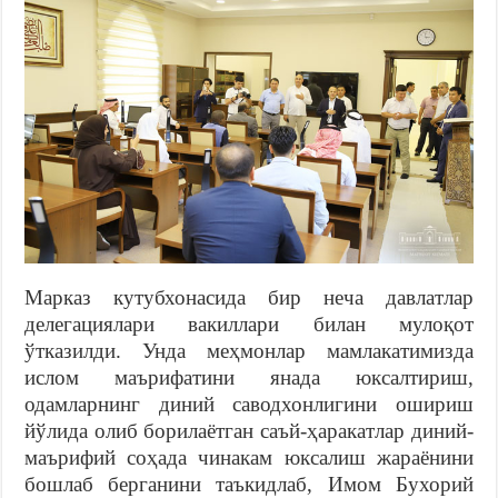
Марказ кутубхонасида бир неча давлатлар
делегациялари вакиллари билан мулоқот
ўтказилди. Унда меҳмонлар мамлакатимизда
ислом маърифатини янада юксалтириш,
одамларнинг диний саводхонлигини ошириш
йўлида олиб борилаётган саъй-ҳаракатлар диний-
маърифий соҳада чинакам юксалиш жараёнини
бошлаб берганини таъкидлаб, Имом Бухорий