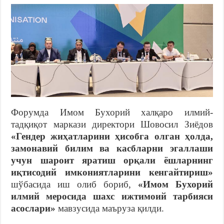
Форумда Имом Бухорий халқаро илмий-
тадқиқот маркази директори Шовосил Зиёдов
«Гендер жиҳатларини ҳисобга олган ҳолда,
замонавий билим ва касбларни эгаллаши
учун шароит яратиш орқали ёшларнинг
иқтисодий имкониятларини кенгайтириш»
шўбасида иш олиб бориб,
«Имом Бухорий
илмий меросида шахс ижтимоий тарбияси
асослари»
мавзусида маъруза қилди.