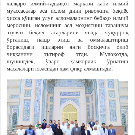
халқаро илмий-тадқиқот маркази каби илмий
муассасалар эса ислом дини ривожига беқиёс
ҳисса қўшган улуғ алломаларнинг бебаҳо илмий
меросини, исломнинг асл моҳиятини тараннум
этувчи беқиёс асарларини янада чуқурроқ
ўрганиш, нашр этиш ва оммалаштириш
борасидаги ишларни янги босқичга олиб
чиққанини эътироф этди. Мулоқотда,
шунингдек, ўзаро ҳамкорлик ўрнатиш
масалалари юзасидан ҳам фикр алмашилди.