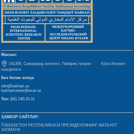
Манзил:
141306, Самарқанд вилояти, Пайариқ тумани Хўжа Исмоил
шаҳарчаси
Биз билан алоқа:
info@bukhari.uz
bukharicenter@exat.uz
Тел:
(66) 240-20-11
ҲАМКОР САЙТЛАР:
ЎЗБЕКИСТОН РЕСПУБЛИКАСИ ПРЕЗИДЕНТИНИНГ МАТБУОТ
ХИЗМАТИ