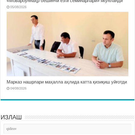
«Мовароуннаҳр бешинчи ёзги семинарлари» якунланди
05/08/2026
Марказ нашрлари маҳалла аҳлида катта қизиқиш уйғотди
04/08/2026
ИЗЛАШ