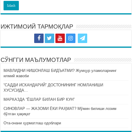
ИЖТИМОИЙ ТАРМОҚЛАР
СЎНГГИ МАЪЛУМОТЛАР
МАВЛИДНИ НИШОНЛАШ БИДЪАТМИ? Жумҳур уламоларнинг
илмий жавоби
“САДДИ ИСКАНДАРИЙ” ДОСТОНИНИНГ НОМЛАНИШИ
ХУСУСИДА…
МАРКАЗДА “ЁШЛАР БИЛАН БИР КУН”
СИНОВЛАР — ЖАЗОМИ ЁКИ РАҲМАТ? Мўмин билиши лозим
бўлган ҳақиқат
Ота-онани ҳурматлаш одоблари