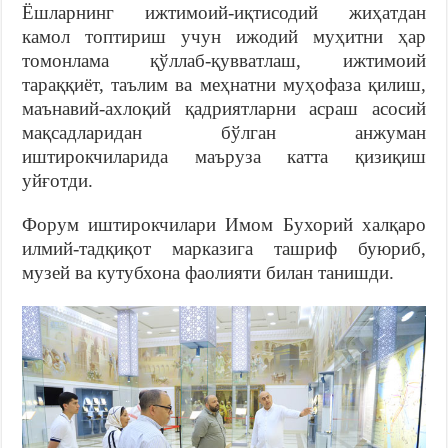
Ёшларнинг ижтимоий-иқтисодий жиҳатдан
камол топтириш учун ижодий муҳитни ҳар
томонлама қўллаб-қувватлаш, ижтимоий
тараққиёт, таълим ва меҳнатни муҳофаза қилиш,
маънавий-ахлоқий қадриятларни асраш асосий
мақсадларидан бўлган анжуман
иштирокчиларида маъруза катта қизиқиш
уйғотди.
Форум иштирокчилари Имом Бухорий халқаро
илмий-тадқиқот марказига ташриф буюриб,
музей ва кутубхона фаолияти билан танишди.