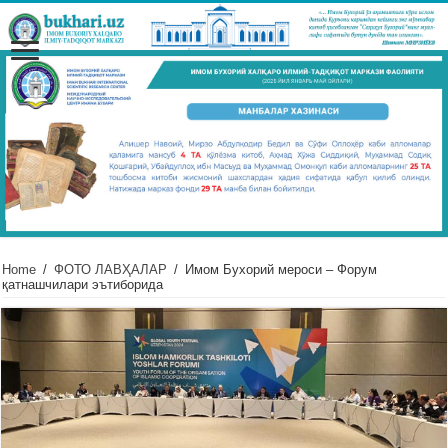
Home
/
ФОТО ЛАВҲАЛАР
/
Имом Бухорий мероси – Форум
қатнашчилари эътиборида