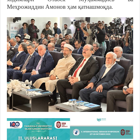
Меҳрожиддин Амонов ҳам қатнашмоқда.