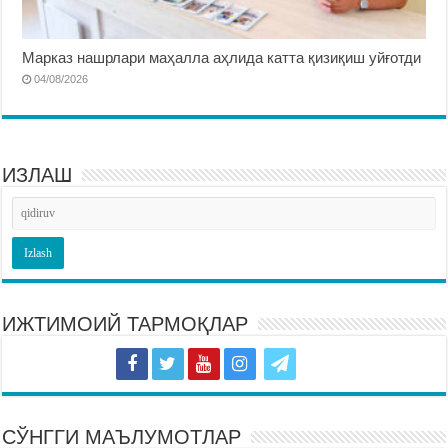
Марказ нашрлари маҳалла аҳлида катта қизиқиш уйғотди
04/08/2026
ИЗЛАШ
ИЖТИМОИЙ ТАРМОҚЛАР
СЎНГГИ МАЪЛУМОТЛАР