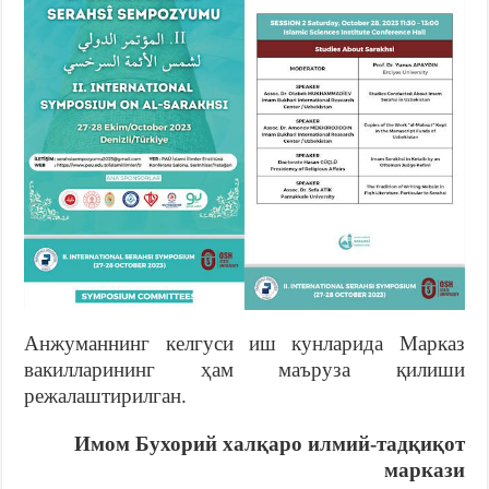
Анжуманнинг келгуси иш кунларида Марказ
вакилларининг ҳам маъруза қилиши
режалаштирилган.
Имом Бухорий халқаро илмий-тадқиқот
маркази