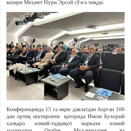
вазири Меҳмет Нури Эрсой сўзга чиқди.
Конференцияда 15 га яқин давлатдан борган 100
дан ортиқ иштирокчи қаторида Имом Бухорий
халқаро илмий-тадқиқот маркази илмий
ходимлари Отабек Муҳаммадиев ва