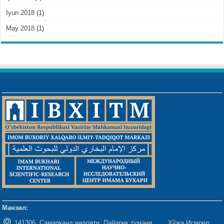
Iyun 2018
(1)
May 2018
(1)
Манзил:
141306, Самарқанд вилояти, Пайариқ тумани Хўжа Исмоил