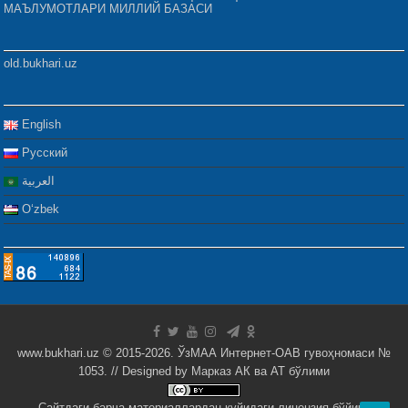
МАЪЛУМОТЛАРИ МИЛЛИЙ БАЗАСИ
old.bukhari.uz
English
Русский
العربية
Oʻzbek
www.bukhari.uz © 2015-2026. ЎзМАА Интернет-ОАВ гувоҳномаси №
1053. // Designed by
Марказ АК ва АТ бўлими
Сайтдаги барча материаллардан қуйидаги лицензия бўйича