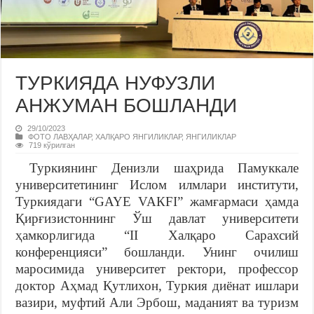
ТУРКИЯДА НУФУЗЛИ
АНЖУМАН БОШЛАНДИ
29/10/2023
ФОТО ЛАВҲАЛАР
,
ХАЛҚАРО ЯНГИЛИКЛАР
,
ЯНГИЛИКЛАР
719 кўрилган
Туркиянинг Денизли шаҳрида Памуккале
университетининг Ислом илмлари институти,
Туркиядаги “GAYE VAКFI” жамғармаси ҳамда
Қирғизистоннинг Ўш давлат университети
ҳамкорлигида “II Халқаро Сарахсий
конференцияси” бошланди. Унинг очилиш
маросимида университет ректори, профессор
доктор Аҳмад Қутлихон, Туркия диёнат ишлари
вазири, муфтий Али Эрбош, маданият ва туризм