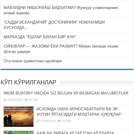
МАВЛИДНИ НИШОНЛАШ БИДЪАТМИ? Жумҳур уламоларнинг
илмий жавоби
“САДДИ ИСКАНДАРИЙ” ДОСТОНИНИНГ НОМЛАНИШИ
ХУСУСИДА…
МАРКАЗДА “ЁШЛАР БИЛАН БИР КУН”
СИНОВЛАР — ЖАЗОМИ ЁКИ РАҲМАТ? Мўмин билиши лозим
бўлган ҳақиқат
Ота-онани ҳурматлаш одоблари
КЎП КЎРИЛГАНЛАР
IMOM BUXORIY HAQIDA SIZ BILGAN VA BILMAGAN MA’LUMOTLAR
15/09/2020
24,434
ИСЛОМДА ОИЛА МУНОСАБАТЛАРИ ВА ЭР-
ХОТИН ЎРТАСИДАГИ МУШТАРАК ҲУҚУҚЛАР
17/05/2022
14,069
ҲАЖ ВА УМРАГА КЕТАЁТГАН АЁЛЛАРГА