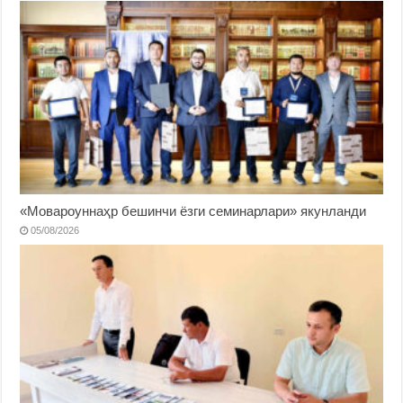
«Мовароуннаҳр бешинчи ёзги семинарлари» якунланди
05/08/2026