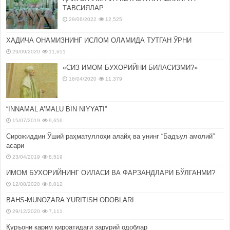
ТАВСИЯЛАР
29/06/2022
12,525
ХАДИЧА ОНАМИЗНИНГ ИСЛОМ ОЛАМИДА ТУТГАН ЎРНИ
29/09/2020
11,651
«СИЗ ИМОМ БУХОРИЙНИ БИЛАСИЗМИ?»
16/04/2020
11,379
“INNAMAL A’MALU BIN NIYYATI”
15/07/2019
9,656
Сирожиддин Ўший раҳматуллоҳи алайҳ ва унинг “Бадъул амолий”
асари
23/04/2019
8,519
ИМОМ БУХОРИЙНИНГ ОИЛАСИ ВА ФАРЗАНДЛАРИ БЎЛГАНМИ?
12/08/2020
8,012
BAHS-MUNOZARA YURITISH ODOBLARI
29/12/2020
7,111
Қуръони карим қироатидаги зарурий одоблар