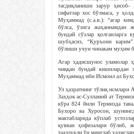
тасдиқланиши зарур ҳисоб- 
сифатлар хос бўлмаса, у ҳолд
Муҳаммад (с.а.в.): “агар ки
бўлса, ўзига жаҳаннамдан ж
бундай сўзлар қолганларга к
шубҳасиз, “Қуръони карим”
бўлиши учун чинакам муҳим б
Агар ҳадисшунос уламолар ҳ
чиққан бундай кишилардан 
Муҳаммад ибн Исмоил ал Бух
Ул ҳазратнинг тўлиқ исмлари 
Заҳҳок ас-Сулламий ат Термиз
кўра 824 йили Термизда тава
Бухоро ва Хуросон, шунинг
мактабларида кўплаб устозл
қувваи ҳофизалари бўлиб, ж
тааллуқли ўн минглаб ҳадислар