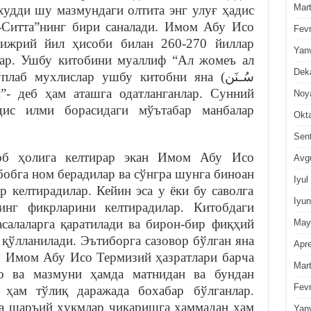
Mar
худди шу мазмундаги олтита энг улуғ ҳадис
с-Ситта”нинг бири саналади. Имом Абу Исо
Fevr
ижрий йил ҳисоби билан 260-270 йиллар
Yan
лар. Ушбу китобини муаллиф “Ал жомеъ ал
Dek
аб мухлислар ушбу китобни яна (سُـنَن
Noy
ис илми борасидаги мўътабар манбалар
Okt
Sen
об ҳолига келтирар экан Имом Абу Исо
Avg
бобга ном берадилар ва сўнгра шунга биноан
Iyul
р келтирадилар. Кейин эса у ёки бу саволга
Iyun
инг фикрларини келтирадилар. Китобдаги
асалаларга қаратилади ва бирон-бир фиқҳий
May
 қўлланилади. Эътиборга сазовор бўлган яна
Apre
, Имом Абу Исо Термизий ҳазратлари барча
Mar
о ва мазмуни ҳамда матнидан ва бундан
Fevr
 ҳам тўлиқ даражада бохабар бўлганлар.
а шаръий ҳукмлар чиқаришга ҳаммадан ҳам
Yan