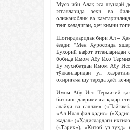
Мусо ибн Алақ эса шундай де
этганларида зеҳн ва били
олижаноблик ва камтаринлик
тенг келадиган, ҳеч кимни топ
Шогирдларидан бири Ал – Ҳак
ёзади: “Мен Хуросонда яш
Бухорий вафот этганларидан 
бобида Имом Абу Исо Термизи
Бу мусибатдан Имом Абу Исо 
тўкканларидан ул ҳазратн
охиригача шу тарзда ҳаёт кечи
Имом Абу Исо Термизий қал
бизнинг давримизга қадар ет
алайҳи ва саллам» («Пайғамб
«Ал-Илал фил-ҳадис» («Ҳадисл
жадал» («Ҳадислардаги ихтило
(«Тарих»), «Китоб уз-зуҳд» 