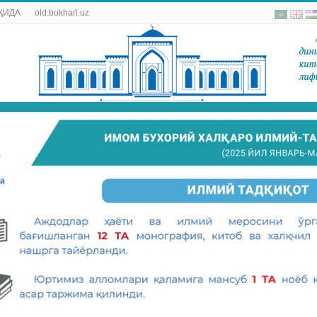
ҚИДА
old.bukhari.uz