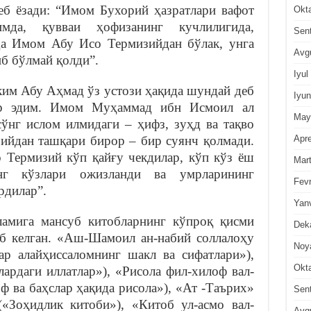
б ёзади: “Имом Бухорий ҳазратлари вафот
Okt
мда, қувваи ҳофизанинг кучлилигида,
Sen
да Имом Абу Исо Термизийдан бўлак, унга
Avg
иб бўлмай қолди”.
Iyul
им Абу Аҳмад ўз устози ҳақида шундай деб
Iyun
ар эдим. Имом Муҳаммад ибн Исмоил ал
May
сўнг ислом илмидаги – ҳифз, зуҳд ва тақво
Apre
йдан ташқари бирор – бир суянч қолмади.
Термизий кўп қайғу чекдилар, кўп кўз ёш
Mar
инг кўзлари ожизланди ва умрларининг
Fevr
рдилар”.
Yan
амига мансуб китобларнинг кўпроқ қисми
Dek
иб келган. «Аш-Шамоил ан-набий соллалоҳу
Noy
ар алайҳиссаломнинг шакл ва сифатлари»),
Okt
ардаги иллатлар»), «Рисола фил-хилоф вал-
ф ва баҳслар ҳақида рисола»), «Ат -Таърих»
Sen
(«Зоҳидлик китоби»), «Китоб ул-асмо вал-
Avg