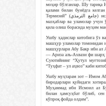
моҳир бўлганлар. Шу тариқа 
қалами билан бунёдга келга
Термизий” (جامع الترمذي‎) ислом илоҳиётшунослигидаги турли шаръий
мазҳаблар ва уламолар учун 
қила олиш борасида муҳим ман
Ушбу ҳадислар китобига ўз ва
машҳур уламолар томонидан из
машҳурлари Абу Бакр ибн ал Арабийнинг ( الترمذي
— Ариза аль-Ахвази фи шарҳ а
Суютийнинг “Ҳутул муғтози
“Туҳфат – ул аҳвоз” каби кито
Ушбу муҳтарам зот – Имом Аб
биродарлари қуйидаги хотира
Муҳаммад ибн Исмоил ал Бу
билан ҳамсуҳбат бўлиб, сен
кўпроқ фойда олдим”.