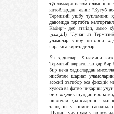
тўпламлари ислом оламининг 
китоблардан, яъни: “Кутуб а
Термизий ушбу тўпламини ҳ
давомида тартибга келтирган
Кабир”- деб атайди, аммо кўпл
الترمذي‎) “Сунан ат Термизий”- деб ҳам аташга одатланганлар. Сунний
уламолар ушбу китобни ҳад
сирасига киритадилар.
Ўз ҳадислар тўпламини кит
Термизий ажратилган ҳар бир 
бир неча ҳадислардан мисолла
нисбатан шариат уламоларин
асосий эътибор эса фиқҳий м
хулоса ва фатво чиқариш учун
бир воқелик шундан иборатки
ишончли ҳадисларнинг маън
ташқари уларнинг санадидан
Шунинг учун ҳам улар асосид