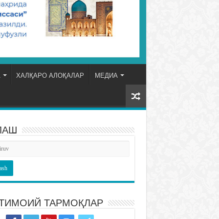
А
ХАЛҚАРО АЛОҚАЛАР
МЕДИА
ЛАШ
ТИМОИЙ ТАРМОҚЛАР