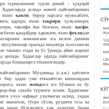
ари турмушининг турли диний – ҳуқуқий
. Ҳадисларда аслида жаноб пайғамбаримиз
, яъни:
қавли
; бирор нарсага муносабати,
СЎ
лиги, қарори, яъни:
тақрири
; хулқ-атвори;
актери, тавсифи ёки белгиси, яъни:
васфи
;
МА
исбатан қандайдир ҳаракати, яъни
феъли
дан
Жум
фатларнинг жамлангани эса ислом динини
“СА
а мусулмонлар орасида ниҳоятда эъзозланган
НО
ни ташкил этади ва ўз ўрнида айни шариат
МАР
а қилади. Ҳадислар одатда пайғамбарнинг
СИ
арзда бошқаларга етказилгандир.
Мўм
Ота
пайғамбаримиз Муҳаммад (с.а.в.) ҳаётлиги
р бир ҳадис уни етказаётган кишилардан
жирига, яъни:
иснод
ига эга бўлиши ва бу
КЎ
рор-бир саҳоба турмоғи лозим. Ҳадиснинг
иги учун нафақат узилмаган иснод, ундан
IMO
нг ишончли, тўғри сўзли, руҳияти тоза ва
BIL
ган киши бўлганлиги ҳам далиллар билан
15