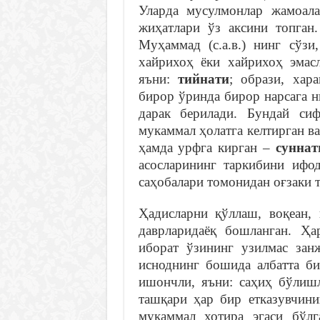
Уларда мусулмонлар жамоал
жиҳатлари ўз аксини топган
Муҳаммад (с.а.в.) нинг сўзи
хайрихоҳ ёки хайрихоҳ эмас
яъни:
тийнати
; образи, хар
бирор ўринда бирор нарсага н
дарак берилади. Бундай си
мукаммал ҳолатга келтирган в
ҳамда урфга кирган –
суннат
асосларининг таркибини ифод
саҳобалари томонидан оғзаки т
Ҳадисларни қўллаш, воқеан, 
даврларидаёқ бошланган. Ҳа
иборат ўзининг узилмас зан
исноднинг бошида албатта би
ишончли, яъни: саҳиҳ бўлишл
ташқари ҳар бир етказувчини
мукаммал хотира эгаси бўл