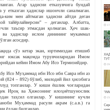
ланган. Агар ҳадисни етказувчига бундай
а у етказган ҳадислар ишончли саналмаган.
мда-ким мен айтмаган ҳадисни айтди деган
ой тайёрлайверсин” – деганлар. Албатта,
17
учли таъсир этмасдан қолмаган. Ҳеч шак-
 ва ҳадислар ислом динининг мукаммал
ўлган асосдир.
ақида сўз кетар экан, юртимиздан етишиб
ХА
энг юксак мақомда турувчиларидан Имом
ТУТ
орийдан кейин Имом Абу Исо Термизийдир.
29
Абу Исо Муҳаммад ибн Исо ибн Савра ибн аз
ий (824 – 892) бўлиб, милодий йил ҳисобига
ллуд топганлар. У киши ёшлик чоғларидан
дек Ироқ ва Ҳижознинг илоҳиётшунослик
“IN
ардан таҳсил олганлар. У кишининг кучли
15
аноби Муҳаммад расули акрам (с.а.в.) га
Сир
ни ёддан билганлар.
уни