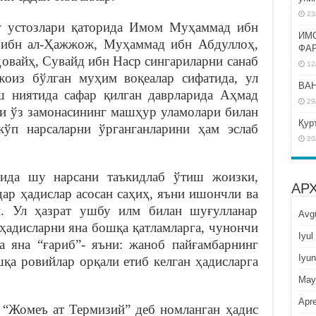
23
 устозлари қаторида Имом Муҳаммад ибн
ИМ
 ибн ал-Ҳажжож, Муҳаммад ибн Абдуллоҳ,
ФА
овайҳ, Сувайд ибн Наср сингариларни санаб
12
оиз бўлган муҳим воқеалар сифатида, ул
BAH
ш ниятида сафар қилган даврларида Аҳмад
29
ри ўз замонасининг машҳур уламолари билан
Қур
кўп нарсаларни ўрганганларини ҳам эслаб
20
сида шу нарсани таъкидлаб ўтиш жоизки,
АР
ар ҳадислар асосан саҳиҳ, яъни ишончли ва
и. Ул ҳазрат ушбу илм билан шуғулланар
Avg
ҳадисларни яна бошқа қатламларга, чунончи
Iyul
ва яна “ғариб”- яъни: жаноб пайғамбарнинг
Iyun
шқа ровийлар орқали етиб келган ҳадисларга
May
Apre