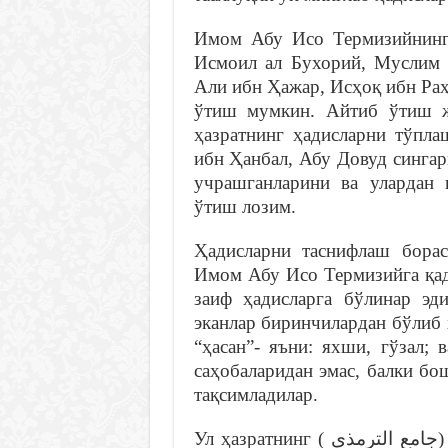
Имом Абу Исо Термизийнинг
Исмоил ал Бухорий, Муслим
Али ибн Ҳажар, Исҳоқ ибн Раҳ
ўтиш мумкин. Айтиб ўтиш ж
ҳазратнинг ҳадисларни тўпла
ибн Ҳанбал, Абу Довуд синга
учрашганларини ва улардан 
ўтиш лозим.
Ҳадисларни таснифлаш бора
Имом Абу Исо Термизийга қад
заиф ҳадисларга бўлинар эд
эканлар биринчилардан бўлиб 
“ҳасан”- яъни: яхши, гўзал; 
саҳобаларидан эмас, балки бо
тақсимладилар.
Ул ҳазратнинг ( جامع الترمذي‎) “Жомеъ ат Термизий” деб номланган ҳадис