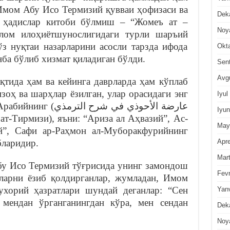
Имом Абу Исо Термизий қувваи ҳофизаси ва
Dek
н ҳадислар китоби бўлмиш – “Жомеъ ат –
Noy
ўз нуқтаи назарларини асосли тарзда ифода
Okt
ба бўлиб хизмат қиладиган бўлди.
Sen
Avg
қтида ҳам ва кейинга даврларда ҳам кўплаб
оҳ ва шарҳлар ёзилган, улар орасидаги энг
Iyul
عارضة الأحوذي في شرح
Iyun
т-Тирмизи), яъни: “Ариза ал Аҳвазий”, Ас-
May
й”, Сафи ар-Раҳмон ал-Муборакфурийнинг
Apre
бларидир.
Mar
у Исо Термизий тўғрисида унинг замондош
Fevr
ларни ёзиб қолдирганлар, жумладан, Имом
хорий ҳазратлари шундай деганлар: “Сен
Yan
 мендан ўрганганингдан кўра, мен сендан
Dek
Noy