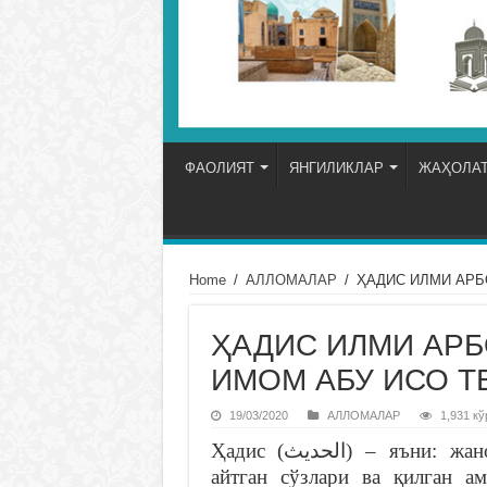
ФАОЛИЯТ
ЯНГИЛИКЛАР
ЖАҲОЛАТ
Home
/
АЛЛОМАЛАР
/
ҲАДИС ИЛМИ АРБ
ҲАДИС ИЛМИ АРБ
ИМОМ АБУ ИСО 
19/03/2020
АЛЛОМАЛАР
1,931 кў
Ҳадис (الحديث‎) – яъни: жаноб пайғамбаримиз Муҳаммад (с.а.в.) нинг
айтган сўзлари ва қилган ам