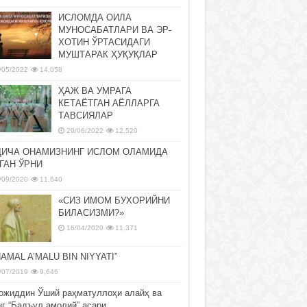
ИСЛОМДА ОИЛА
МУНОСАБАТЛАРИ ВА ЭР-
ХОТИН ЎРТАСИДАГИ
МУШТАРАК ҲУҚУҚЛАР
/05/2022
14,058
ҲАЖ ВА УМРАГА
КЕТАЁТГАН АЁЛЛАРГА
ТАВСИЯЛАР
29/06/2022
12,520
ДИЧА ОНАМИЗНИНГ ИСЛОМ ОЛАМИДА
ГАН ЎРНИ
/09/2020
11,640
«СИЗ ИМОМ БУХОРИЙНИ
БИЛАСИЗМИ?»
16/04/2020
11,371
NAMAL A’MALU BIN NIYYATI”
/07/2019
9,646
ожиддин Ўший раҳматуллоҳи алайҳ ва
нг “Бадъул амолий” асари