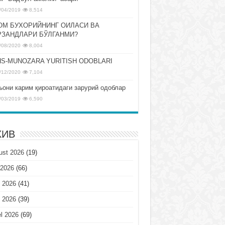
/04/2019
8,514
ОМ БУХОРИЙНИНГ ОИЛАСИ ВА
РЗАНДЛАРИ БЎЛГАНМИ?
/08/2020
8,004
S-MUNOZARA YURITISH ODOBLARI
/12/2020
7,104
ъони карим қироатидаги зарурий одоблар
/03/2019
6,590
ХИВ
ust 2026
(19)
 2026
(66)
 2026
(41)
 2026
(39)
l 2026
(69)