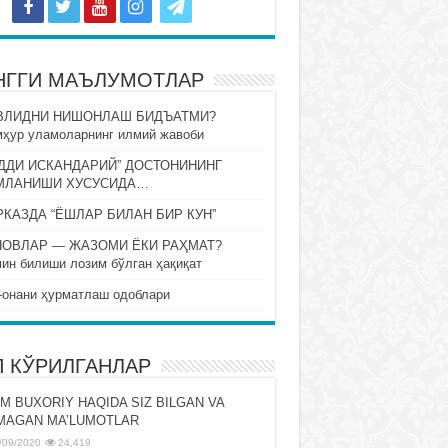
НГГИ МАЪЛУМОТЛАР
ВЛИДНИ НИШОНЛАШ БИДЪАТМИ?
ҳур уламоларнинг илмий жавоби
ДДИ ИСКАНДАРИЙ” ДОСТОНИНИНГ
МЛАНИШИ ХУСУСИДА…
КАЗДА “ЁШЛАР БИЛАН БИР КУН”
НОВЛАР — ЖАЗОМИ ЁКИ РАҲМАТ?
ин билиши лозим бўлган ҳақиқат
-онани ҳурматлаш одоблари
П КЎРИЛГАНЛАР
M BUXORIY HAQIDA SIZ BILGAN VA
MAGAN MA’LUMOTLAR
/09/2020
24,419