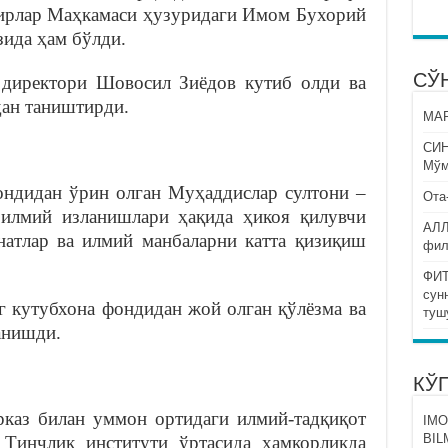
зирлар Маҳкамаси ҳузуридаги Имом Бухорий
зида ҳам бўлди.
СЎ
директори Шовосил Зиёдов кутиб олди ва
дан таништирди.
МАР
СИ
Мўм
ндидан ўрин олган Муҳаддислар султони –
Ота
илмий изланишлари ҳақида ҳикоя қилувчи
АЛЛ
онатлар ва илмий манбаларни катта қизиқиш
фил
ФИТ
сун
 кутубхона фондидан жой олган қўлёзма ва
туш
анишди.
КЎ
каз билан уммон ортидаги илмий-тадқиқот
IMO
BIL
 Тинчлик институти ўртасида ҳамкорликда