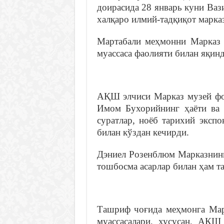
доирасида 28 январь куни Ва
халқаро илмий-тадқиқот марка
Мартабали меҳмонни Марказ 
муассаса фаолияти билан яқин
АҚШ элчиси Марказ музей фо
Имом Бухорийнинг ҳаёти ва 
суратлар, ноёб тарихий эксп
билан кўздан кечирди.
Дэниел Розенблюм Марказнинг
тошбосма асарлар билан ҳам т
Ташриф чоғида меҳмонга Мар
муассасалари, хусусан, АҚШ