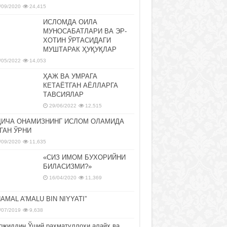
/09/2020
24,415
ИСЛОМДА ОИЛА
МУНОСАБАТЛАРИ ВА ЭР-
ХОТИН ЎРТАСИДАГИ
МУШТАРАК ҲУҚУҚЛАР
/05/2022
14,053
ҲАЖ ВА УМРАГА
КЕТАЁТГАН АЁЛЛАРГА
ТАВСИЯЛАР
29/06/2022
12,515
ДИЧА ОНАМИЗНИНГ ИСЛОМ ОЛАМИДА
ГАН ЎРНИ
/09/2020
11,635
«СИЗ ИМОМ БУХОРИЙНИ
БИЛАСИЗМИ?»
16/04/2020
11,369
NAMAL A’MALU BIN NIYYATI”
/07/2019
9,638
ожиддин Ўший раҳматуллоҳи алайҳ ва