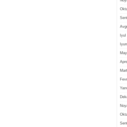
Noy
Okt
Sen
Avg
Iyul
Iyun
May
Apre
Mar
Fevr
Yan
Dek
Noy
Okt
Sen