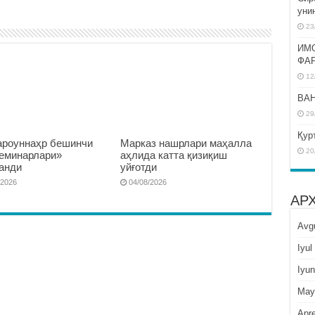
уни
23
ИМ
ФА
12
BAH
29
Қур
роуннаҳр бешинчи
Марказ нашрлари маҳалла
20
семинарлари»
аҳлида катта қизиқиш
анди
уйғотди
/2026
04/08/2026
АР
Avg
Iyul
Iyun
May
Apre