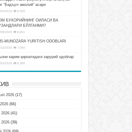
нг “Бадъул амолий” асари
/04/2019
8,506
ОМ БУХОРИЙНИНГ ОИЛАСИ ВА
РЗАНДЛАРИ БЎЛГАНМИ?
/08/2020
8,001
S-MUNOZARA YURITISH ODOBLARI
/12/2020
7,094
ъони карим қироатидаги зарурий одоблар
/03/2019
6,586
ХИВ
ust 2026
(17)
 2026
(66)
 2026
(41)
 2026
(39)
l 2026
(69)