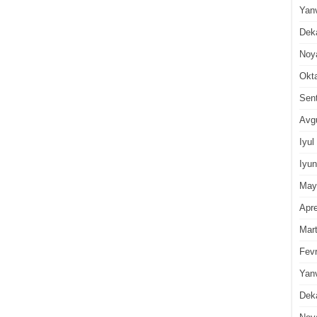
Yan
Dek
Noy
Okt
Sen
Avg
Iyul
Iyun
May
Apre
Mar
Fevr
Yan
Dek