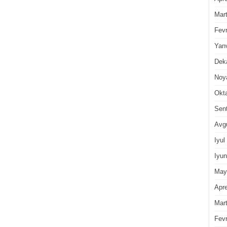
Mar
Fevr
Yan
Dek
Noy
Okt
Sen
Avg
Iyul
Iyun
May
Apre
Mar
Fevr