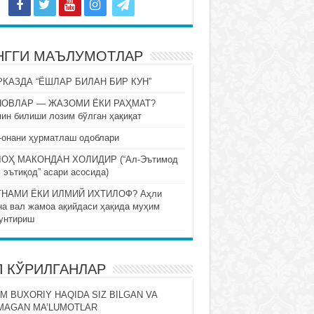
НГГИ МАЪЛУМОТЛАР
КАЗДА “ЁШЛАР БИЛАН БИР КУН”
НОВЛАР — ЖАЗОМИ ЁКИ РАҲМАТ?
ин билиши лозим бўлган ҳақиқат
-онани ҳурматлаш одоблари
ОҲ МАКОНДАН ХОЛИДИР (“Ал-Эътимод
 эътиқод” асари асосида)
НАМИ ЁКИ ИЛМИЙ ИХТИЛОФ? Аҳли
на вал жамоа ақийдаси ҳақида муҳим
унтириш
П КЎРИЛГАНЛАР
M BUXORIY HAQIDA SIZ BILGAN VA
MAGAN MA’LUMOTLAR