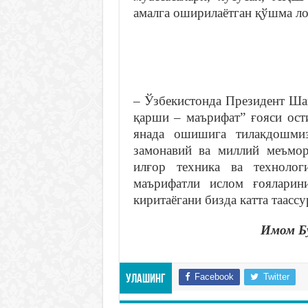
амалга оширилаётган қўшма ло
– Ўзбекистонда Президент Ша
қарши – маърифат” ғояси ост
янада ошишига тилакдошми
замонавий ва миллий меъмор
илғор техника ва технолог
маърифатли ислом ғояларин
киритаёгани бизда катта таассу
Имом Б
Facebook
Twitter
Улашинг