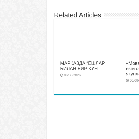
Related Articles
МАРКАЗДА “ЁШЛАР
«Мова
БИЛАН БИР КУН”
ёзги 
якунл
06/08/2026
05/08