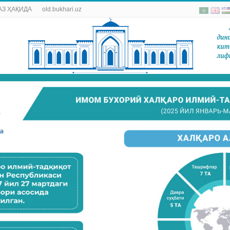
АЗ ҲАҚИДА
old.bukhari.uz