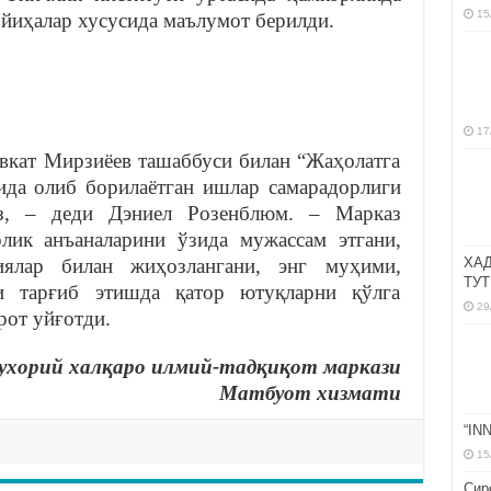
15
йиҳалар хусусида маълумот берилди.
17
вкат Мирзиёев ташаббуси билан “Жаҳолатга
ида олиб борилаётган ишлар самарадорлиги
з, – деди Дэниел Розенблюм. – Марказ
лик анъаналарини ўзида мужассам этгани,
иялар билан жиҳозлангани, энг муҳими,
ХА
ТУТ
и тарғиб этишда қатор ютуқларни қўлга
29
рот уйғотди.
ухорий халқаро илмий-тадқиқот маркази
Матбуот хизмати
“IN
15
Сир