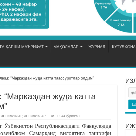
ГА ҚАРШИ МАЪРИФАТ
МАҚОЛАЛАР
ЖУРНАЛ
КУТУБХОНА
люм: “Марказдан жуда катта таассуротлар олдим”
ИЗ
 “Марказдан жуда катта
м”
 ЯНГИЛИКЛАР
,
ЯНГИЛИКЛАР
1,544 кўрилган
 Ўзбекистон Республикасидаги Фавқулодда
ИЖ
озенблюм Самарқанд вилоятига ташрифи