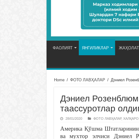
ФАОЛИЯТ
ЯНГИЛИКЛАР
ЖАҲОЛАТ
Home
/
ФОТО ЛАВҲАЛАР
/
Дэниел Розенб
Дэниел Розенблюм:
таассуротлар олди
28/01/2020
ФОТО ЛАВҲАЛАР
,
ХАЛҚАРО
Америка Қўшма Штатларининг
ва мухтор элчиси Дэниел Р