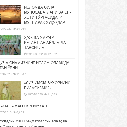
ИСЛОМДА ОИЛА
МУНОСАБАТЛАРИ ВА ЭР-
ХОТИН ЎРТАСИДАГИ
МУШТАРАК ҲУҚУҚЛАР
/05/2022
14,064
ҲАЖ ВА УМРАГА
КЕТАЁТГАН АЁЛЛАРГА
ТАВСИЯЛАР
29/06/2022
12,522
ДИЧА ОНАМИЗНИНГ ИСЛОМ ОЛАМИДА
ГАН ЎРНИ
/09/2020
11,647
«СИЗ ИМОМ БУХОРИЙНИ
БИЛАСИЗМИ?»
16/04/2020
11,373
NAMAL A’MALU BIN NIYYATI”
/07/2019
9,652
ожиддин Ўший раҳматуллоҳи алайҳ ва
нг “Бадъул амолий” асари