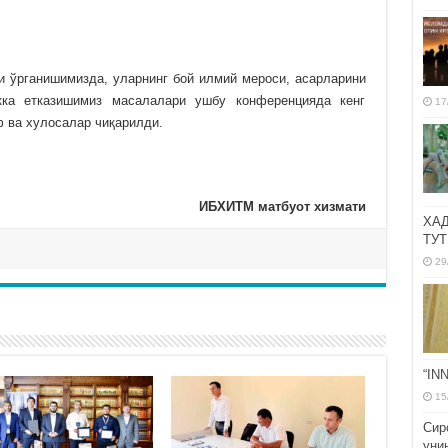
 ўрганишимизда, уларнинг бой илмий мероси, асарларини
кка етказишимиз масалалари ушбу конференцияда кенг
17
 ва хулосалар чиқарилди.
ИБХИТМ матбуот хизмати
ХА
ТУТ
29
“IN
15
Сир
уни