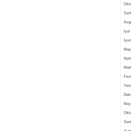
Okt
Sen
Avg
Iyul
Iyun
May
Apre
Mar
Fevr
Yan
Dek
Noy
Okt
Sen
Avg