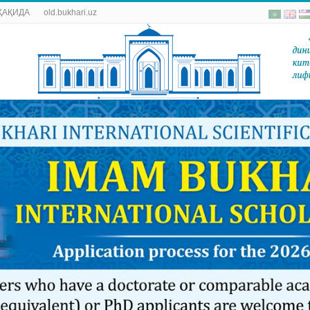
ҲАҚИДА
old.bukhari.uz