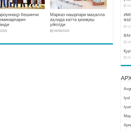
23
роуннаҳр бешинчи
Марказ нашрлари маҳалла
ИМ
семинарлари»
аҳлида катта қизиқиш
ФА
анди
уйғотди
12
/2026
04/08/2026
BAH
29
Қур
20
АР
Avg
Iyul
Iyun
May
Apre