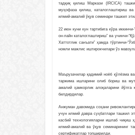
тадқиқ қилиш Маркази (IRCICA) ташки
муҳофаза қилиш, каталоглаштириш ва
илмий-амалий ўқув семинари ташкил эт
22 июн куни кун тартибига кўра иккинч
он-лайн каталоглаштириш” ва учинчи-“Қ
Хаттотлик санъати” ҳамда тўртинчи-“Ў
номли мажлис иштирокчилари ўз мавзула
Маърузачилар қадимий ноёб қўлёзма ва
таржима ишларини олиб бориш ва мут
амалий ҳамкорлик алоқаларини йўлга 
билдирдилар.
Анжуман давомида соҳани ривожлантири
учун илмий давра суҳбатлари ташкил э
касбий технологияларни ишлаб чиқиш 
илмий-амалий ва ўқув семинарининг та
сертификатлар топширилди.