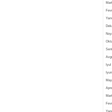
Mar
Fevr
Yan
Dek
Noy
Okt
Sen
Avg
Iyul
Iyun
May
Apre
Mar
Fevr
Yan