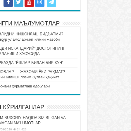
НГГИ МАЪЛУМОТЛАР
ВЛИДНИ НИШОНЛАШ БИДЪАТМИ?
ҳур уламоларнинг илмий жавоби
ДДИ ИСКАНДАРИЙ” ДОСТОНИНИНГ
МЛАНИШИ ХУСУСИДА…
КАЗДА “ЁШЛАР БИЛАН БИР КУН”
НОВЛАР — ЖАЗОМИ ЁКИ РАҲМАТ?
ин билиши лозим бўлган ҳақиқат
-онани ҳурматлаш одоблари
П КЎРИЛГАНЛАР
M BUXORIY HAQIDA SIZ BILGAN VA
MAGAN MA’LUMOTLAR
/09/2020
24,426