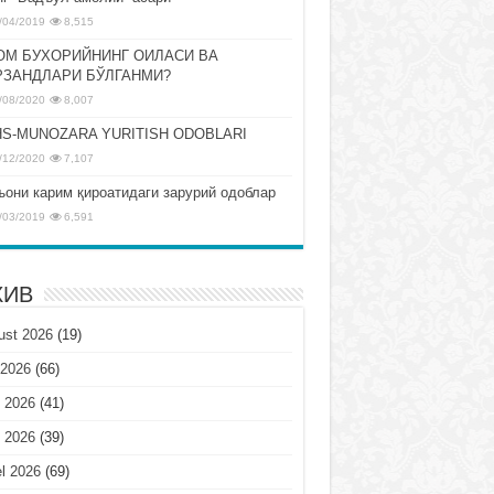
/04/2019
8,515
ОМ БУХОРИЙНИНГ ОИЛАСИ ВА
РЗАНДЛАРИ БЎЛГАНМИ?
/08/2020
8,007
S-MUNOZARA YURITISH ODOBLARI
/12/2020
7,107
ъони карим қироатидаги зарурий одоблар
/03/2019
6,591
ХИВ
ust 2026
(19)
 2026
(66)
 2026
(41)
 2026
(39)
l 2026
(69)