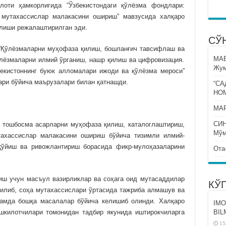
лоти ҳамкорлигида “Ўзбекистондаги қўлёзма фондлари:
 мутахассислар малакасини ошириш” мавзусида халқаро
илиши режалаштирилган эди.
СЎ
и-“Қўлёзмаларни муҳофаза қилиш, бошланғич тавсифлаш ва
МА
ўлёзмаларни илмий ўрганиш, нашр қилиш ва цифровизация.
Жум
збекистоннинг буюк алломалари ижоди ва қўлёзма мероси”
ри бўйича маърузалари билан қатнашди.
“СА
НО
МАР
СИ
 тошбосма асарларни муҳофаза қилиш, каталоглаштириш,
Мўм
ахассислар малакасини ошириш бўйича тизимли илмий-
қўйиш ва ривожлантириш борасида фикр-мулоҳазаларини
Ота
ш учун масъул вазирликлар ва соҳага оид мутасаддилар
КЎ
тилиб, соҳа мутахассислари ўртасида тажриба алмашув ва
ҳамда бошқа масалалар бўйича келишиб олинди. Халқаро
IMO
шкилотчилари томонидан тадбир якунида иштирокчиларга
BIL
15