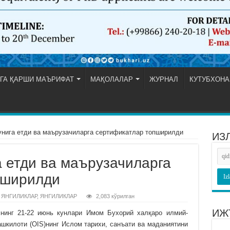
ГА ҚАРШИ МАЪРИФАТ
МАҚОЛАЛАР
ЖУРНАЛ
КУТУБХОНА
унига етди ва маърузачиларга сертификатлар топширилди
ИЗ
а етди ва маърузачиларга
пширилди
 ЯНГИЛИКЛАР
,
ЯНГИЛИКЛАР
2,083 кўрилган
ИЖ
лнинг 21-22 июнь кунлари Имом Бухорий халқаро илмий-
ашкилоти (OIS)нинг Ислом тарихи, санъати ва маданиятини