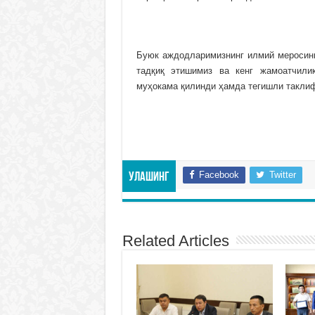
Буюк аждодларимизнинг илмий меросини
тадқиқ этишимиз ва кенг жамоатчили
муҳокама қилинди ҳамда тегишли таклиф
Facebook
Twitter
Улашинг
Related Articles