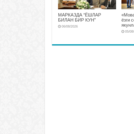
МАРКАЗДА “ЁШЛАР
«Мова
БИЛАН БИР КУН”
ёзги 
якунл
06/08/2026
05/08