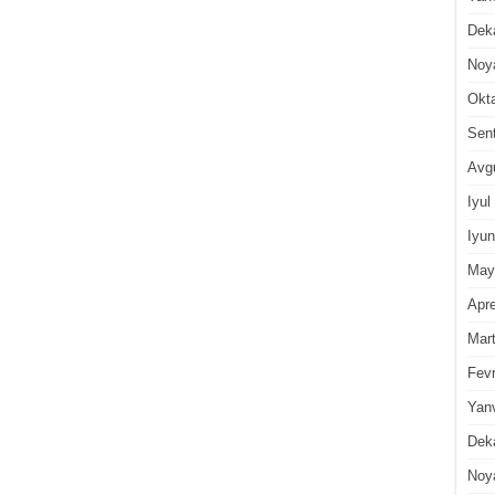
Dek
Noy
Okt
Sen
Avg
Iyul
Iyun
May
Apre
Mar
Fevr
Yan
Dek
Noy