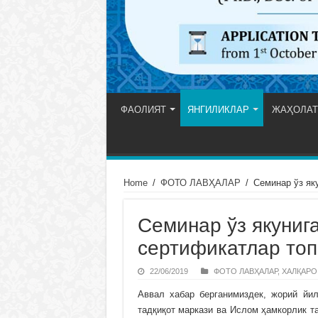
ФАОЛИЯТ
ЯНГИЛИКЛАР
ЖАҲОЛАТ
Home
/
ФОТО ЛАВҲАЛАР
/
Семинар ўз як
Семинар ўз якуниг
сертификатлар то
22/06/2019
ФОТО ЛАВҲАЛАР
,
ХАЛҚАРО
Аввал хабар берганимиздек, жорий йи
тадқиқот маркази ва Ислом ҳамкорлик т