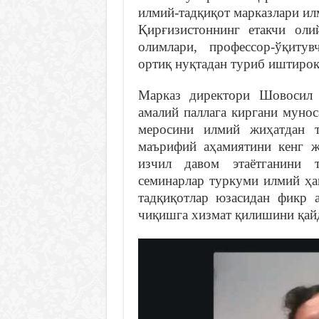
илмий-тадқиқот марказлари ил
Қирғизистоннинг етакчи оли
олимлари, профессор-ўқитув
ортиқ нуқтадан туриб иштирок
Марказ директори Шовосил 
амалий паллага киргани мунос
меросини илмий жиҳатдан т
маърифий аҳамиятини кенг ж
изчил давом этаётганини т
семинарлар туркуми илмий ҳа
тадқиқотлар юзасидан фикр
чиқишга хизмат қилишини қайд