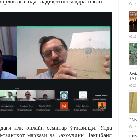
орлик асосида тадқиқ этишга қаратилган.
15
17
ХА
ТУТ
29
“IN
даги илк онлайн семинар ўтказилди. Унда
15
-тадқиқот маркази ва Баҳоуддин Нақшбанд
Сир