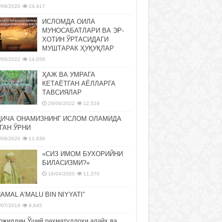
/09/2020
24,417
ИСЛОМДА ОИЛА
МУНОСАБАТЛАРИ ВА ЭР-
ХОТИН ЎРТАСИДАГИ
МУШТАРАК ҲУҚУҚЛАР
/05/2022
14,056
ҲАЖ ВА УМРАГА
КЕТАЁТГАН АЁЛЛАРГА
ТАВСИЯЛАР
29/06/2022
12,519
ДИЧА ОНАМИЗНИНГ ИСЛОМ ОЛАМИДА
ГАН ЎРНИ
/09/2020
11,636
«СИЗ ИМОМ БУХОРИЙНИ
БИЛАСИЗМИ?»
16/04/2020
11,370
NAMAL A’MALU BIN NIYYATI”
/07/2019
9,645
ожиддин Ўший раҳматуллоҳи алайҳ ва