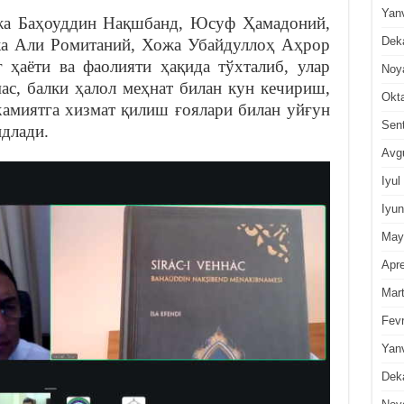
Yan
жа Баҳоуддин Нақшбанд, Юсуф Ҳамадоний,
Dek
а Али Ромитаний, Хожа Убайдуллоҳ Аҳрор
 ҳаёти ва фаолияти ҳақида тўхталиб, улар
Noy
ас, балки ҳалол меҳнат билан кун кечириш,
Okt
жамиятга хизмат қилиш ғоялари билан уйғун
Sen
идлади.
Avg
Iyul
Iyun
May
Apre
Mar
Fevr
Yan
Dek