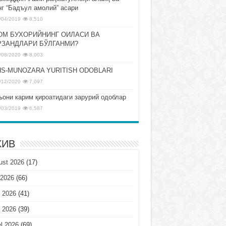
нг “Бадъул амолий” асари
/04/2019
8,510
ОМ БУХОРИЙНИНГ ОИЛАСИ ВА
РЗАНДЛАРИ БЎЛГАНМИ?
/08/2020
8,003
S-MUNOZARA YURITISH ODOBLARI
/12/2020
7,097
ъони карим қироатидаги зарурий одоблар
/03/2019
6,587
ХИВ
ust 2026
(17)
 2026
(66)
 2026
(41)
 2026
(39)
l 2026
(69)