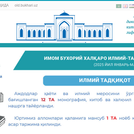
ҚИДА
old.bukhari.uz