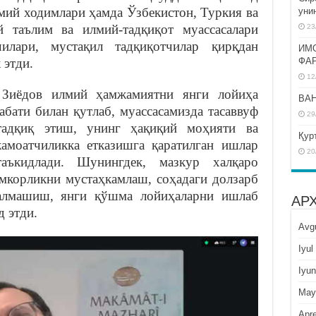
мий ходимлари ҳамда Ўзбекистон, Туркия ва
уни
й таълим ва илмий-тадқиқот муассасалари
23
чилари, мустақил тадқиқотчилар қирқдан
ИМ
ФА
 этди.
12
Зиёдов илмий ҳамжамиятни янги лойиҳа
BAH
абати билан қутлаб, муассасамизда тасаввуф
29
адқиқ этиш, унинг ҳақиқий моҳияти ва
Қур
амоатчиликка етказишга қаратилган ишлар
20
аъкидлади. Шунингдек, мазкур халқаро
мкорликни мустаҳкамлаш, соҳадаги долзарб
 алмашиш, янги қўшма лойиҳаларни ишлаб
АР
 этди.
Avg
Iyul
Iyun
May
Apre