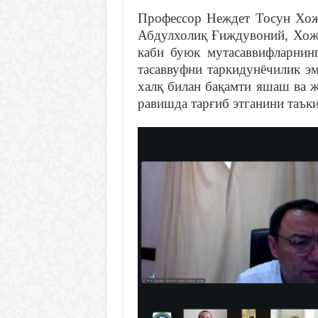
Профессор Неждет Тосун Хо
Абдулхолиқ Ғиждувоний, Хож
каби буюк мутасаввифларнинг
тасаввуфни таркидунёчилик эм
халқ билан бақамти яшаш ва 
равишда тарғиб этганини таък