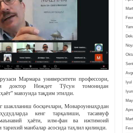
Mar
Fevr
Yan
Dek
Noy
Okt
Sen
Avg
рузаси Мармара университети профессори,
Iyul
им доктор Неждет Тўсун томонидан
Iyun
аёт” мавзуида тақдим этилди.
May
г шаклланиш босқичлари, Мовароуннаҳрдан
Apre
удудларда кенг тарқалиши, тасаввуф
Mar
маънавий ҳаёти, илм-фан ва ижтимоий
 тарихий манбалар асосида таҳлил қилинди.
Fevr