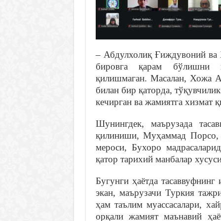
– Абдулхолиқ Ғиждувоний ва 
бировга қарам бўлишни и
қилишмаган. Масалан, Хожа 
билан бир қаторда, тўқувчилик
кечирган ва жамиятга хизмат қи
Шунингдек, маърузада таса
қилиниши, Муҳаммад Порсо,
мероси, Бухоро мадрасаларид
қатор тарихий манбалар хусус
Бугунги ҳаётда тасаввуфнинг
экан, маърузачи Туркия тажр
ҳам таълим муассасалари, ха
орқали жамият маънавий ҳаё