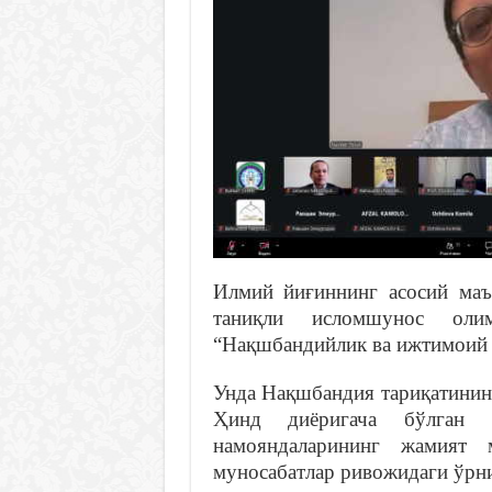
Илмий йиғиннинг асосий маъ
таниқли исломшунос ол
“Нақшбандийлик ва ижтимоий ҳ
Унда Нақшбандия тариқатинин
Ҳинд диёригача бўлган ҳ
намояндаларининг жамият 
муносабатлар ривожидаги ўрни