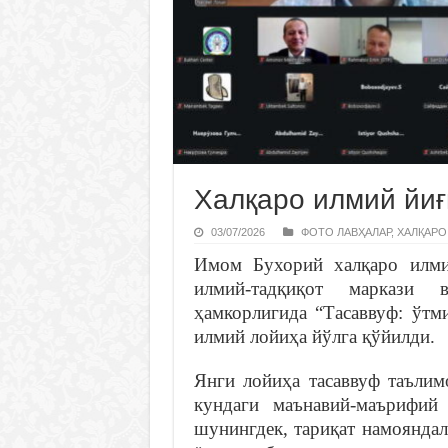
Халқаро илмий йиғ
03/07/2026
ФОТО ЛАВҲАЛАР
,
ХАЛҚАРО
Имом Бухорий халқаро илми
илмий-тадқиқот маркази 
ҳамкорлигида “Тасаввуф: ўтм
илмий лойиҳа йўлга қўйилди.
Янги лойиҳа тасаввуф таълим
кундаги маънавий-маърифий
шунингдек, тариқат намояндал