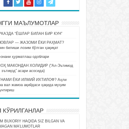
НГГИ МАЪЛУМОТЛАР
КАЗДА “ЁШЛАР БИЛАН БИР КУН”
НОВЛАР — ЖАЗОМИ ЁКИ РАҲМАТ?
ин билиши лозим бўлган ҳақиқат
-онани ҳурматлаш одоблари
ОҲ МАКОНДАН ХОЛИДИР (“Ал-Эътимод
 эътиқод” асари асосида)
НАМИ ЁКИ ИЛМИЙ ИХТИЛОФ? Аҳли
на вал жамоа ақийдаси ҳақида муҳим
унтириш
П КЎРИЛГАНЛАР
M BUXORIY HAQIDA SIZ BILGAN VA
MAGAN MA’LUMOTLAR