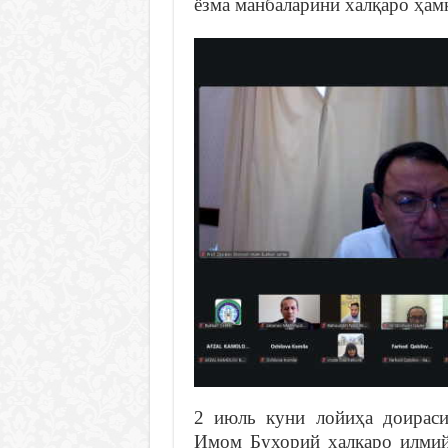
ёзма манбаларини халқаро ҳамк
2 июль куни лойиҳа доираси
Имом Бухорий халқаро илмий