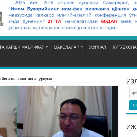
ГА ҚАРШИ МАЪРИФАТ
МАҚОЛАЛАР
ЖУРНАЛ
КУТУБХОНА
 йиғинларнинг янги туркуми
ИЗ
ИЖ