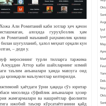
Noy
Okt
Sen
Avg
Хожа Али Ромитаний каби зотлар ҳеч қачон
Iyul
сташмаган, алоҳида гуруҳбозлик ҳам
Iyun
Али Ромитаний маънавий раҳнамолик қилиш
 билан шуғулланиб, ҳалол меҳнат орқали кун
May
лган, – деди у.
Apre
ввуф меросининг турли тилларга таржима
Mar
 Алоуддин Аттор каби шайхларнинг илмий
Fevr
аги таълим анъаналари ҳамда мавзуга оид
Yan
ида қизиқарли маълумотлар келтирилди.
Dek
 ижтимоий ҳаётдаги ўрни ҳақида сўз юритар
Noy
ибаси мисолида сўфийлик анъаналари ҳозир
Okt
йрия жамғармалари ва нашриётлар фаолияти
Sen
тига ижобий таъсир кўрсатаётганини қайд