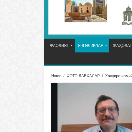
ФАОЛИЯТ
ЯНГИЛИКЛАР
ЖАҲОЛАТ
Home
/
ФОТО ЛАВҲАЛАР
/
Халқаро илмий