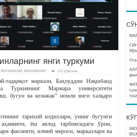
СЎ
МАР
СИ
Мўм
инларнинг янги туркуми
Ота
АЛЛ
 ЯНГИЛИКЛАР
,
ЯНГИЛИКЛАР
172 кўрилган
фил
й-тадқиқот маркази, Баҳоуддин Нақшбанд
ФИТ
ва Туркиянинг Мармара университети
сун
иш, бугун ва келажак” номли янги халқаро
туш
отининг тарихий илдизлари, унинг бугунги
КЎ
 аҳамияти, ёш авлод тарбиясидаги ўрни,
IMO
ари фаолияти, илмий мероси, марказлари ва
BIL