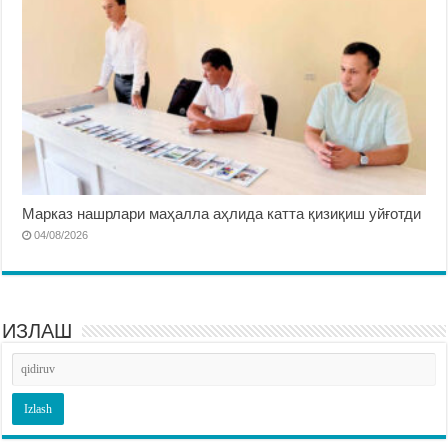
Марказ нашрлари маҳалла аҳлида катта қизиқиш уйғотди
04/08/2026
ИЗЛАШ