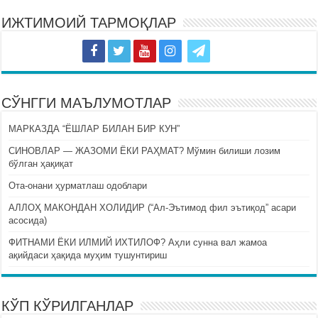
ИЖТИМОИЙ ТАРМОҚЛАР
СЎНГГИ МАЪЛУМОТЛАР
МАРКАЗДА “ЁШЛАР БИЛАН БИР КУН”
СИНОВЛАР — ЖАЗОМИ ЁКИ РАҲМАТ? Мўмин билиши лозим
бўлган ҳақиқат
Ота-онани ҳурматлаш одоблари
АЛЛОҲ МАКОНДАН ХОЛИДИР (“Ал-Эътимод фил эътиқод” асари
асосида)
ФИТНАМИ ЁКИ ИЛМИЙ ИХТИЛОФ? Аҳли сунна вал жамоа
ақийдаси ҳақида муҳим тушунтириш
КЎП КЎРИЛГАНЛАР