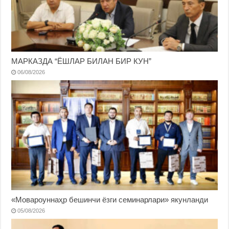
МАРКАЗДА “ЁШЛАР БИЛАН БИР КУН”
06/08/2026
«Мовароуннаҳр бешинчи ёзги семинарлари» якунланди
05/08/2026