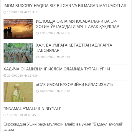
IMOM BUXORIY HAQIDA SIZ BILGAN VA BILMAGAN MA’LUMOTLAR
15/09/2020
24,417
ИСЛОМДА ОИЛА МУНОСАБАТЛАРИ ВА ЭР-
ХОТИН ЎРТАСИДАГИ МУШТАРАК ҲУҚУҚЛАР
17/05/2022
14,056
ҲАЖ ВА УМРАГА КЕТАЁТГАН АЁЛЛАРГА
ТАВСИЯЛАР
29/06/2022
12,519
ХАДИЧА ОНАМИЗНИНГ ИСЛОМ ОЛАМИДА ТУТГАН ЎРНИ
29/09/2020
11,636
«СИЗ ИМОМ БУХОРИЙНИ БИЛАСИЗМИ?»
16/04/2020
11,370
“INNAMAL A’MALU BIN NIYYATI”
15/07/2019
9,645
Сирожиддин Ўший раҳматуллоҳи алайҳ ва унинг “Бадъул амолий”
асари