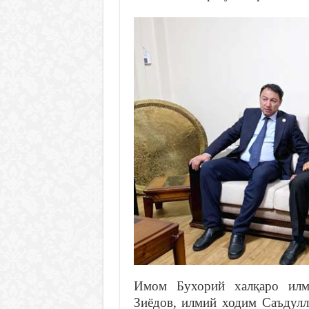
Имом Бухорий халқаро илми
Зиёдов, илмий ходим Саъдул