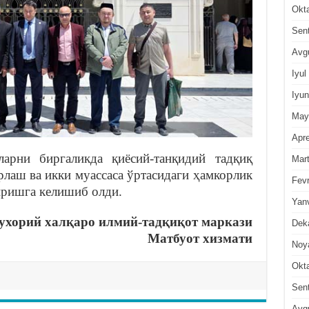
Okt
Sen
Avg
Iyul
Iyun
May
Apre
арни биргаликда қиёсий-танқидий тадқиқ
Mar
рлаш ва икки муассаса ўртасидаги ҳамкорлик
Fevr
иришга келишиб олди.
Yan
хорий халқаро илмий-тадқиқот маркази
Dek
Матбуот хизмати
Noy
Okt
Sen
Avg