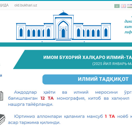
ҚИДА
old.bukhari.uz