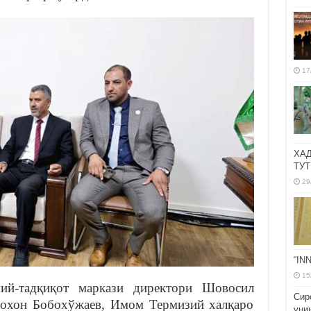
17
ХА
ТУТ
29
“IN
15
й-тадқиқот маркази директори Шовосил
Сир
лохон Бобохўжаев, Имом Термизий халқаро
уни