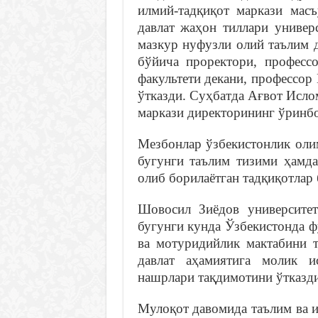
илмий-тадқиқот маркази мас
давлат жаҳон тиллари униве
мазкур нуфузли олий таълим 
бўйича проректори, профес
факультети декани, профессо
ўтказди. Суҳбатда Ағвот Исло
маркази директорининг ўринб
Мезбонлар ўзбекистонлик оли
бугунги таълим тизими ҳамд
олиб борилаётган тадқиқотлар
Шовосил Зиёдов университет
бугунги кунда Ўзбекистонда 
ва мотуридийлик мактабини т
давлат аҳамиятига молик и
нашрлари тақдимотини ўтказди
Мулоқот давомида таълим ва 