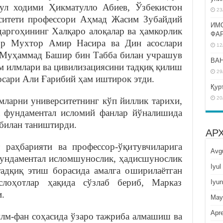
ъул ходими Ҳикматулло Абиев, Ўзбекистон
23
рситети профессори Аҳмад Жасим Зубайдий
ИМ
даргоҳининг Халқаро алоқалар ва ҳамкорлик
ФА
сор Мухтор Амир Насира ва Дин асослари
12
р Муҳаммад Башир бин Табба билан учрашув
BAH
м илмлари ва цивилизациясини тадқиқ қилиш
29
осари Али Ғарибий ҳам иштирок этди.
Қур
20
мларни университетнинг кўп йиллик тарихи,
а фундаментал исломий фанлар йўналишида
 билан таништирди.
АР
 раҳбарияти ва профессор-ўқитувчиларига
Avg
фундаментал исломшунослик, ҳадисшунослик
Iyul
адқиқ этиш борасида амалга оширилаётган
слоҳотлар ҳақида сўзлаб бериб, Марказ
Iyun
.
May
Apre
илм-фан соҳасида ўзаро тажриба алмашиш ва