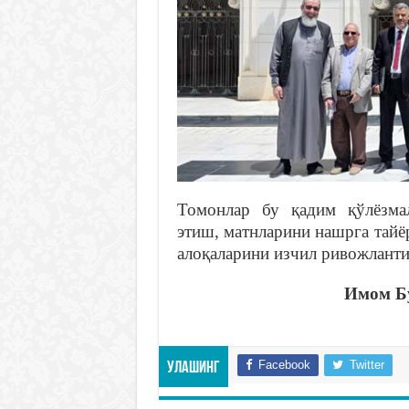
Томонлар бу қадим қўлёзмал
этиш, матнларини нашрга тайё
алоқаларини изчил ривожлант
Имом Бу
Facebook
Twitter
Улашинг