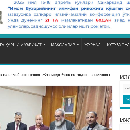
ГА ҚАРШИ МАЪРИФАТ
МАҚОЛАЛАР
ЖУРНАЛ
КУТУБХОНА
 ва илмий интеграция: Жазоирда буюк ватандошларимизнинг
ИЗ
ИЖ