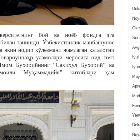
Dek
Noy
Okt
иверситетнинг бой ва ноёб фондга эга
Sen
 билан танишди. Ўзбекистонлик манбашунос
Avg
а яқин нодир қўлёзмани жамлаган каталогни
овароуннаҳр уламолари меросига оид ғоят
Iyul
 Имом Бухорийнинг “Саҳиҳул Бухорий” ва
Iyun
моили Муҳаммадийя” китоблари ҳам
May
Apre
Mar
Fevr
Yan
Dek
Noy