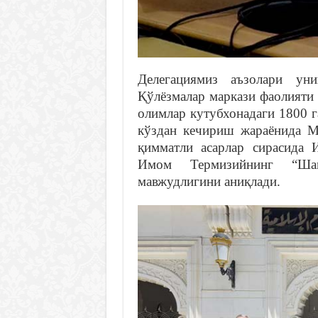
Делегациямиз аъзолари ун
Қўлёзмалар маркази фаолияти
олимлар кутубхонадаги 1800 г
кўздан кечириш жараёнида М
қимматли асарлар сирасида
Имом Термизийнинг “Ша
мавжудлигини аниқлади.