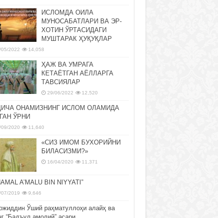
ИСЛОМДА ОИЛА
МУНОСАБАТЛАРИ ВА ЭР-
ХОТИН ЎРТАСИДАГИ
МУШТАРАК ҲУҚУҚЛАР
/05/2022
14,058
ҲАЖ ВА УМРАГА
КЕТАЁТГАН АЁЛЛАРГА
ТАВСИЯЛАР
29/06/2022
12,520
ДИЧА ОНАМИЗНИНГ ИСЛОМ ОЛАМИДА
ГАН ЎРНИ
/09/2020
11,640
«СИЗ ИМОМ БУХОРИЙНИ
БИЛАСИЗМИ?»
16/04/2020
11,371
NAMAL A’MALU BIN NIYYATI”
/07/2019
9,646
ожиддин Ўший раҳматуллоҳи алайҳ ва
нг “Бадъул амолий” асари