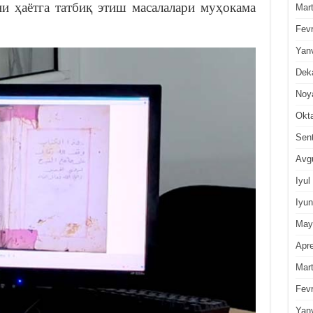
и ҳаётга татбиқ этиш масалалари муҳокама
Mar
Fevr
Yan
Dek
Noy
Okt
Sen
Avg
Iyul
Iyun
May
Apre
Mar
Fevr
Yan