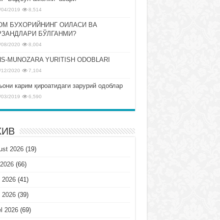
/04/2019
8,514
ОМ БУХОРИЙНИНГ ОИЛАСИ ВА
РЗАНДЛАРИ БЎЛГАНМИ?
/08/2020
8,004
S-MUNOZARA YURITISH ODOBLARI
/12/2020
7,104
ъони карим қироатидаги зарурий одоблар
/03/2019
6,590
ХИВ
ust 2026
(19)
 2026
(66)
 2026
(41)
 2026
(39)
l 2026
(69)