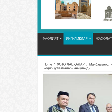
ФАОЛИЯТ
ЯНГИЛИКЛАР
ЖАҲОЛАТ
Home
/
ФОТО ЛАВҲАЛАР
/
Манбашунослик
нодир қўлёзмалари аниқланди