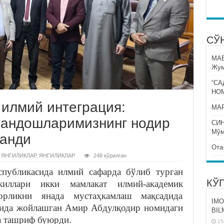
СЎ
МА
Жум
“СА
НО
илмий интеграция:
МАР
тандошларимизнинг нодир
СИ
Мўм
ланди
Ота
 ЯНГИЛИКЛАР
,
ЯНГИЛИКЛАР
248 кўрилган
публикасида илмий сафарда бўлиб турган
КЎ
киллари икки мамлакат илмий-академик
орликни янада мустаҳкамлаш мақсадида
IMO
рида жойлашган Амир Абдулқодир номидаги
BIL
а ташриф буюрди.
15