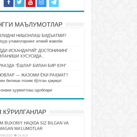
НГГИ МАЪЛУМОТЛАР
ВЛИДНИ НИШОНЛАШ БИДЪАТМИ?
ҳур уламоларнинг илмий жавоби
ДДИ ИСКАНДАРИЙ” ДОСТОНИНИНГ
МЛАНИШИ ХУСУСИДА…
КАЗДА “ЁШЛАР БИЛАН БИР КУН”
НОВЛАР — ЖАЗОМИ ЁКИ РАҲМАТ?
ин билиши лозим бўлган ҳақиқат
-онани ҳурматлаш одоблари
П КЎРИЛГАНЛАР
M BUXORIY HAQIDA SIZ BILGAN VA
MAGAN MA’LUMOTLAR
/09/2020
24,419