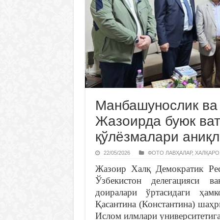
Манбашунослик ва 
Жазоирда буюк ва
қўлёзмалари аниқ
22/05/2026
ФОТО ЛАВҲАЛАР
,
ХАЛҚАРО
Жазоир Халқ Демократик Рес
Ўзбекистон делегацияси ва
доиралари ўртасидаги ҳамк
Қасантина (Константина) шаҳ
Ислом илмлари университетиг