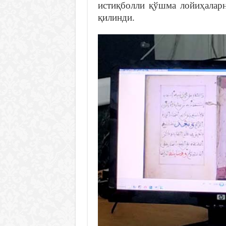
истиқболли қўшма лойиҳаларн
қилинди.