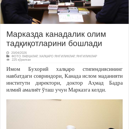
Марказда канадалик олим
тадқиқотларини бошлади
20/04/2026
ФОТО ЛАВҲАЛАР
,
ХАЛҚАРО ЯНГИЛИКЛАР
,
ЯНГИЛИКЛАР
225 кўрилган
Имом Бухорий халқаро стипендиясининг
навбатдаги совриндори, Канада ислом маданияти
институти директори, доктор Аҳмад Бадра
илмий амалиёт ўташ учун Марказга келди.