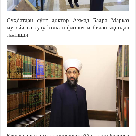
Суҳбатдан сўнг доктор Аҳмад Бадра Марказ
музейи ва кутубхонаси фаолияти билан яқиндан
танишди.
Канадалик олимнинг тадқиқот йўналиши бугунги