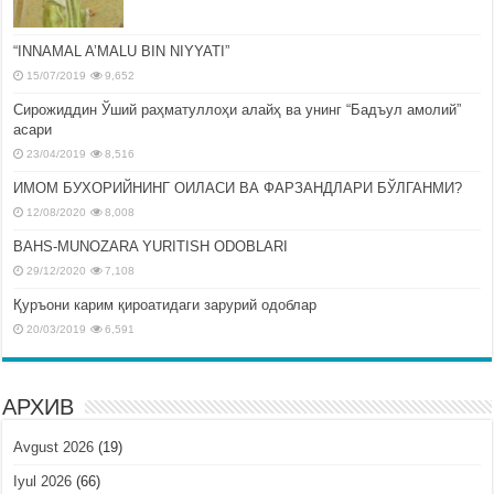
“INNAMAL A’MALU BIN NIYYATI”
15/07/2019
9,652
Сирожиддин Ўший раҳматуллоҳи алайҳ ва унинг “Бадъул амолий”
асари
23/04/2019
8,516
ИМОМ БУХОРИЙНИНГ ОИЛАСИ ВА ФАРЗАНДЛАРИ БЎЛГАНМИ?
12/08/2020
8,008
BAHS-MUNOZARA YURITISH ODOBLARI
29/12/2020
7,108
Қуръони карим қироатидаги зарурий одоблар
20/03/2019
6,591
АРХИВ
Avgust 2026
(19)
Iyul 2026
(66)