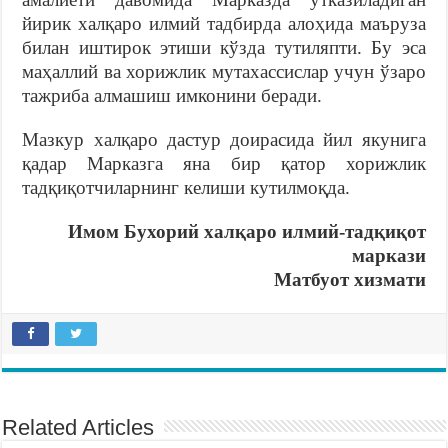
йирик халқаро илмий тадбирда алоҳида маъруза
билан иштирок этиши кўзда тутиляпти. Бу эса
маҳаллий ва хорижлик мутахассислар учун ўзаро
тажриба алмашиш имконини беради.
Мазкур халқаро дастур доирасида йил якунига
қадар Марказга яна бир қатор хорижлик
тадқиқотчиларнинг келиши кутилмоқда.
Имом Бухорий халқаро илмий-тадқиқот
маркази
Матбуот хизмати
Related Articles