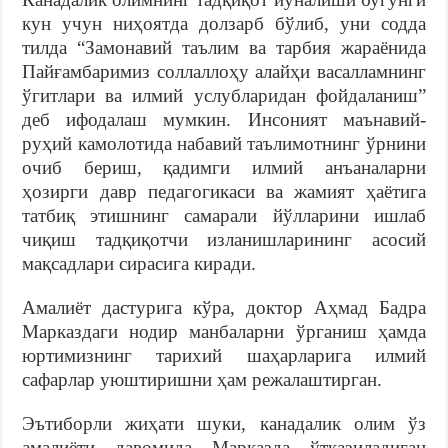
кун учун ниҳоятда долзарб бўлиб, уни содда
тилда “Замонавий таълим ва тарбия жараёнида
Пайғамбаримиз соллаллоҳу алайҳи васалламнинг
ўгитлари ва илмий услубларидан фойдаланиш”
деб ифодалаш мумкин. Инсоният маънавий-
руҳий камолотида набавий таълимотнинг ўрнини
очиб бериш, қадимги илмий анъаналарни
ҳозирги давр педагогикаси ва жамият ҳаётига
татбиқ этишнинг самарали йўлларини ишлаб
чиқиш тадқиқотчи изланишларининг асосий
мақсадлари сирасига киради.
Амалиёт дастурига кўра, доктор Аҳмад Бадра
Марказдаги нодир манбаларни ўрганиш ҳамда
юртимизнинг тарихий шаҳарларига илмий
сафарлар уюштиришни ҳам режалаштирган.
Эътиборли жиҳати шуки, канадалик олим ўз
амалиёти давомида Марказда ўтказиладиган