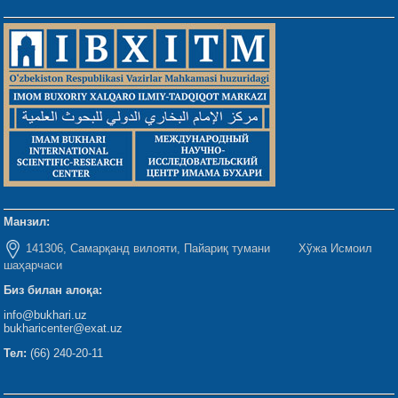
Манзил:
141306, Самарқанд вилояти, Пайариқ тумани Хўжа Исмоил
шаҳарчаси
Биз билан алоқа:
info@bukhari.uz
bukharicenter@exat.uz
Тел:
(66) 240-20-11