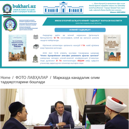
Home
/
ФОТО ЛАВҲАЛАР
/
Марказда канадалик олим
тадқиқотларини бошлади