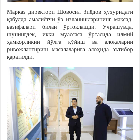
Марказ директори Шовосил Зиёдов ҳузуридаги
қабулда амалиётчи ўз изланишларининг мақсад-
вазифалари билан ўртоқлашди. Учрашувда,
шунингдек, икки муассаса ўртасида илмий
ҳамкорликни йўлга қўйиш ва алоқаларни
ривожлантириш масалаларига алоҳида эътибор
қаратилди.