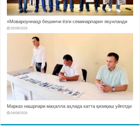
«Мовароуннаҳр бешинчи ёзги семинарлари» якунланди
05/08/2026
Марказ нашрлари маҳалла аҳлида катта қизиқиш уйғотди
04/08/2026