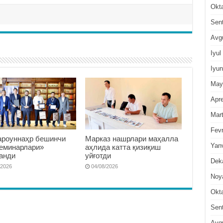
Okt
Sen
Avg
Iyul
Iyun
May
Apre
Mar
Fevr
роуннаҳр бешинчи
Марказ нашрлари маҳалла
Yan
семинарлари»
аҳлида катта қизиқиш
анди
уйғотди
Dek
/2026
04/08/2026
Noy
Okt
Sen
Avg