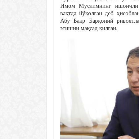
Имом Муслимнинг ишончли т
вақтда йўқолган деб ҳисобла
Абу Бакр Барқоний ривоятла
этишни мақсад қилган.