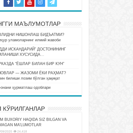
НГГИ МАЪЛУМОТЛАР
ВЛИДНИ НИШОНЛАШ БИДЪАТМИ?
ҳур уламоларнинг илмий жавоби
ДДИ ИСКАНДАРИЙ” ДОСТОНИНИНГ
МЛАНИШИ ХУСУСИДА…
КАЗДА “ЁШЛАР БИЛАН БИР КУН”
НОВЛАР — ЖАЗОМИ ЁКИ РАҲМАТ?
ин билиши лозим бўлган ҳақиқат
-онани ҳурматлаш одоблари
П КЎРИЛГАНЛАР
M BUXORIY HAQIDA SIZ BILGAN VA
MAGAN MA’LUMOTLAR
/09/2020
24,418