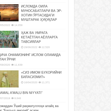
ИСЛОМДА ОИЛА
МУНОСАБАТЛАРИ ВА ЭР-
ХОТИН ЎРТАСИДАГИ
МУШТАРАК ҲУҚУҚЛАР
/05/2022
14,058
ҲАЖ ВА УМРАГА
КЕТАЁТГАН АЁЛЛАРГА
ТАВСИЯЛАР
29/06/2022
12,520
ДИЧА ОНАМИЗНИНГ ИСЛОМ ОЛАМИДА
ГАН ЎРНИ
/09/2020
11,639
«СИЗ ИМОМ БУХОРИЙНИ
БИЛАСИЗМИ?»
16/04/2020
11,371
NAMAL A’MALU BIN NIYYATI”
/07/2019
9,646
ожиддин Ўший раҳматуллоҳи алайҳ ва
нг “Бадъул амолий” асари