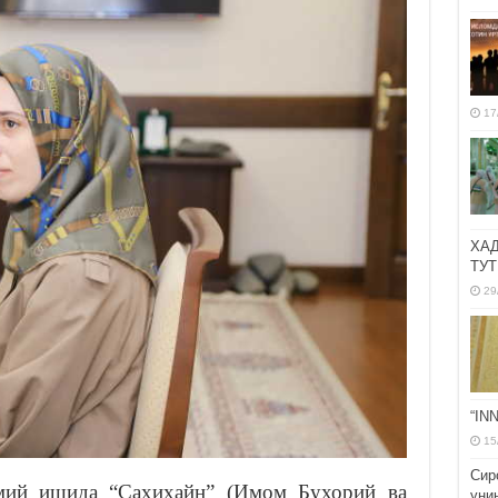
17
ХА
ТУТ
29
“IN
15
Сир
лмий ишида “Саҳиҳайн” (Имом Бухорий ва
уни