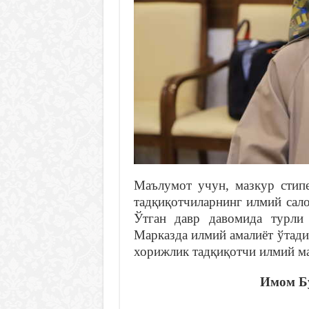
Маълумот учун, мазкур стип
тадқиқотчиларнинг илмий сал
Ўтган давр давомида турли
Марказда илмий амалиёт ўтади
хорижлик тадқиқотчи илмий м
Имом Бу