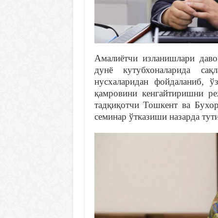
Амалиётчи изланишлари даво
дунё кутубхоналарида сақл
нусхаларидан фойдаланиб, 
қамровини кенгайтиришни ре
тадқиқотчи Тошкент ва Бухо
семинар ўтказиши назарда тути