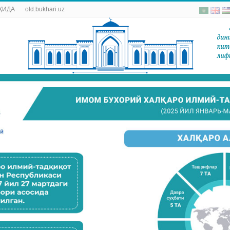
ҚИДА
old.bukhari.uz