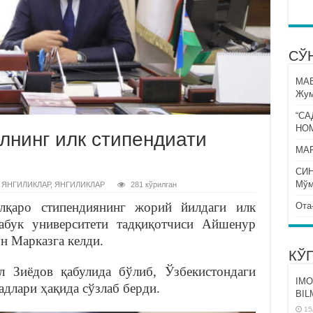
СЎ
МА
Жум
“СА
НО
лнинг илк стипендиати
МАР
СИ
Мўм
 ЯНГИЛИКЛАР
,
ЯНГИЛИКЛАР
281 кўрилган
қаро стипендиянинг жорий йилдаги илк
Ота
абук университети тадқиқотчиси Айшенур
н Марказга келди.
КЎ
 Зиёдов қабулида бўлиб, Ўзбекистондаги
IMO
адлари ҳақида сўзлаб берди.
BIL
15