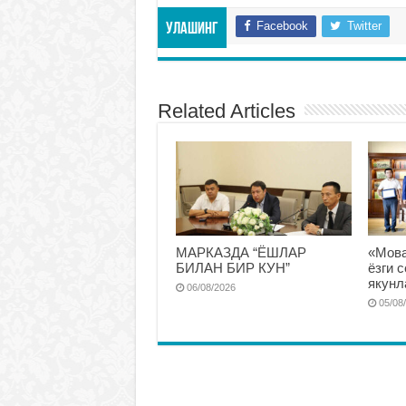
Facebook
Twitter
Улашинг
Related Articles
МАРКАЗДА “ЁШЛАР
«Мова
БИЛАН БИР КУН”
ёзги 
якунл
06/08/2026
05/08