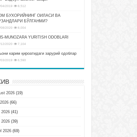
/04/2019
8,512
ОМ БУХОРИЙНИНГ ОИЛАСИ ВА
РЗАНДЛАРИ БЎЛГАНМИ?
/08/2020
8,004
S-MUNOZARA YURITISH ODOBLARI
/12/2020
7,104
ъони карим қироатидаги зарурий одоблар
/03/2019
6,590
ХИВ
ust 2026
(19)
 2026
(66)
 2026
(41)
 2026
(39)
l 2026
(69)