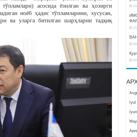
ўпламлари) асосида ёзилган ва ҳозирги
23
надиган ноёб ҳадис тўпламларини, хусусан,
ИМ
ри ва уларга битилган шарҳларни тадқиқ
ФА
12
BAH
29
Қур
20
АР
Avg
Iyul
Iyun
May
Apre