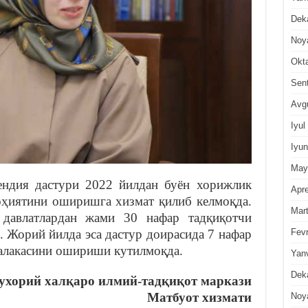
Dek
Noy
Okt
Sen
Avg
Iyul
Iyun
May
ендия дастури 2022 йилдан буён хорижлик
Apre
оҳиятини оширишга хизмат қилиб келмоқда.
Mar
 давлатлардан жами 30 нафар тадқиқотчи
Fevr
. Жорий йилда эса дастур доирасида 7 нафар
алакасини ошириши кутилмоқда.
Yan
Dek
хорий халқаро илмий-тадқиқот маркази
Матбуот хизмати
Noy