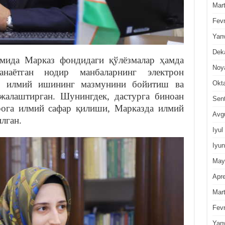
Mar
Fevr
Yan
Dek
мида Марказ фондидаги қўлёзмалар ҳамда
Noy
анаётган нодир манбаларнинг электрон
ўз илмий ишининг мазмунини бойитиш ва
Okt
жалаштирган. Шунингдек, дастурга биноан
Sen
рога илмий сафар қилиши, Марказда илмий
Avg
лган.
Iyul
Iyun
May
Apre
Mar
Fevr
Yan