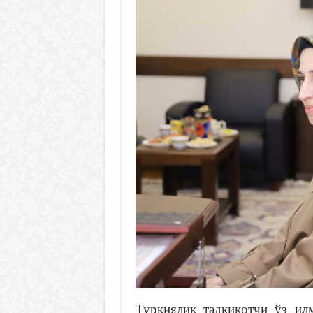
Туркиялик тадқиқотчи ўз и