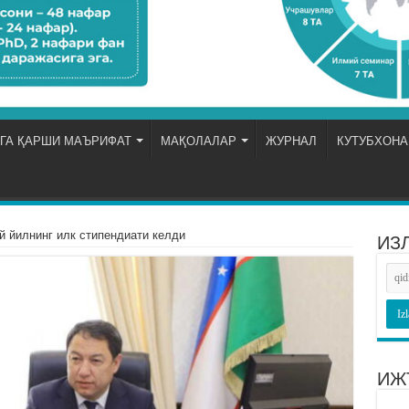
ГА ҚАРШИ МАЪРИФАТ
МАҚОЛАЛАР
ЖУРНАЛ
КУТУБХОНА
й йилнинг илк стипендиати келди
ИЗ
ИЖ