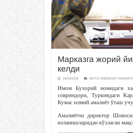
Марказга жорий йи
келди
16/04/2026
ФОТО ЛАВҲАЛАР
,
ХАЛҚАРО
Имом Бухорий номидаги хал
совриндори, Туркиядаги Кар
Кумас илмий амалиёт ўташ учу
Амалиётчи директор Шовосил
изланишларидан кўзлаган мақс