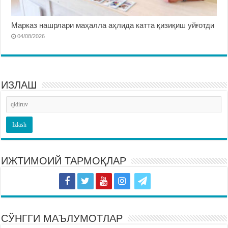
Марказ нашрлари маҳалла аҳлида катта қизиқиш уйғотди
04/08/2026
ИЗЛАШ
ИЖТИМОИЙ ТАРМОҚЛАР
СЎНГГИ МАЪЛУМОТЛАР