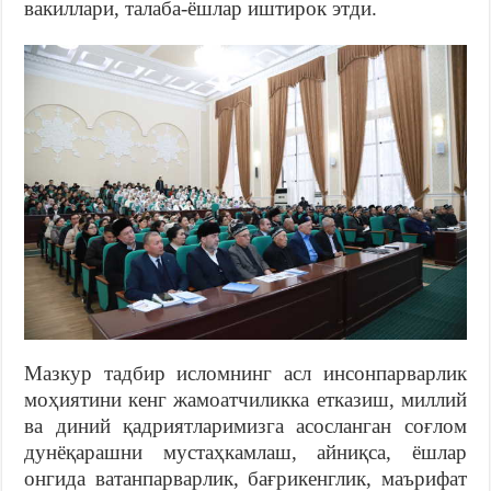
вакиллари, талаба-ёшлар иштирок этди.
Мазкур тадбир исломнинг асл инсонпарварлик
моҳиятини кенг жамоатчиликка етказиш, миллий
ва диний қадриятларимизга асосланган соғлом
дунёқарашни мустаҳкамлаш, айниқса, ёшлар
онгида ватанпарварлик, бағрикенглик, маърифат