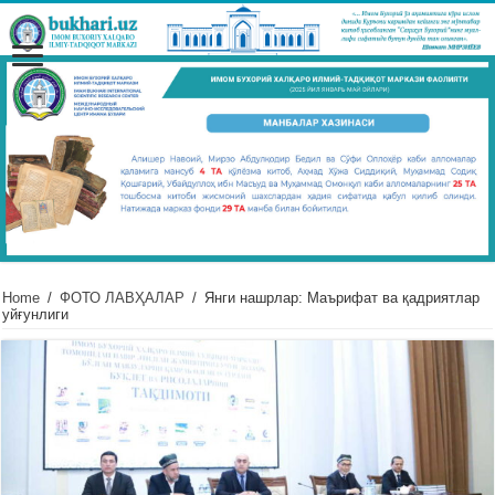
Home
/
ФОТО ЛАВҲАЛАР
/
Янги нашрлар: Маърифат ва қадриятлар
уйғунлиги