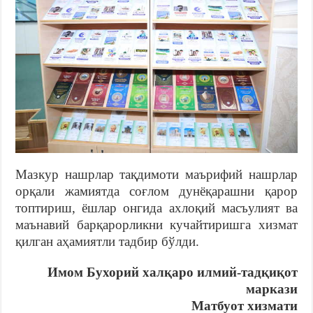
Мазкур нашрлар тақдимоти маърифий нашрлар
орқали жамиятда соғлом дунёқарашни қарор
топтириш, ёшлар онгида ахлоқий масъулият ва
маънавий барқарорликни кучайтиришга хизмат
қилган аҳамиятли тадбир бўлди.
Имом Бухорий халқаро илмий-тадқиқот
маркази
Матбуот хизмати