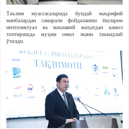
Таълим муассасаларида бундай маърифий
манбалардан самарали фойдаланиш ёшларни
интеллектуал ва маънавий жиҳатдан камол
топтиришда муҳим омил экани таъкидлаб
ўтилди.