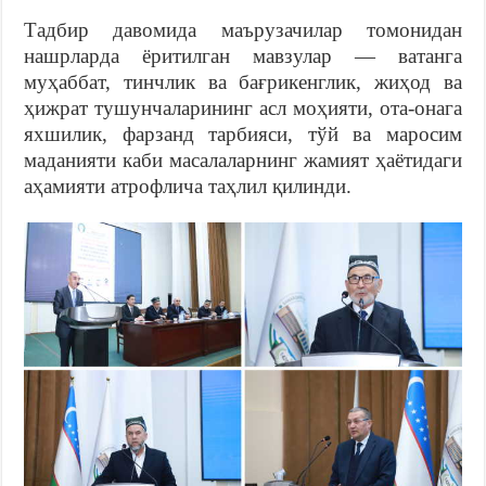
Тадбир давомида маърузачилар томонидан
нашрларда ёритилган мавзулар — ватанга
муҳаббат, тинчлик ва бағрикенглик, жиҳод ва
ҳижрат тушунчаларининг асл моҳияти, ота-онага
яхшилик, фарзанд тарбияси, тўй ва маросим
маданияти каби масалаларнинг жамият ҳаётидаги
аҳамияти атрофлича таҳлил қилинди.