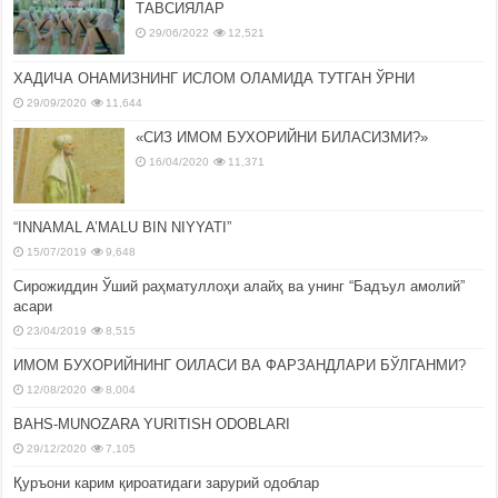
ТАВСИЯЛАР
29/06/2022
12,521
ХАДИЧА ОНАМИЗНИНГ ИСЛОМ ОЛАМИДА ТУТГАН ЎРНИ
29/09/2020
11,644
«СИЗ ИМОМ БУХОРИЙНИ БИЛАСИЗМИ?»
16/04/2020
11,371
“INNAMAL A’MALU BIN NIYYATI”
15/07/2019
9,648
Сирожиддин Ўший раҳматуллоҳи алайҳ ва унинг “Бадъул амолий”
асари
23/04/2019
8,515
ИМОМ БУХОРИЙНИНГ ОИЛАСИ ВА ФАРЗАНДЛАРИ БЎЛГАНМИ?
12/08/2020
8,004
BAHS-MUNOZARA YURITISH ODOBLARI
29/12/2020
7,105
Қуръони карим қироатидаги зарурий одоблар