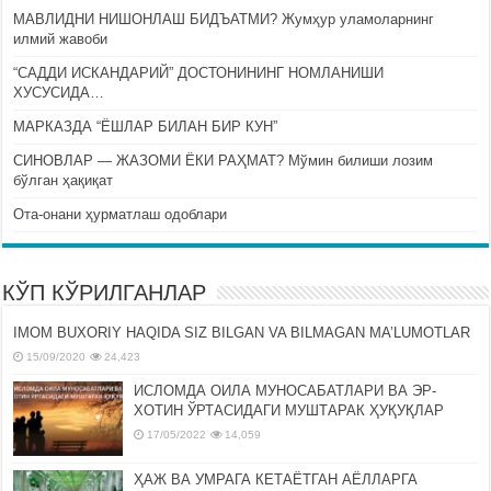
МАВЛИДНИ НИШОНЛАШ БИДЪАТМИ? Жумҳур уламоларнинг
илмий жавоби
“САДДИ ИСКАНДАРИЙ” ДОСТОНИНИНГ НОМЛАНИШИ
ХУСУСИДА…
МАРКАЗДА “ЁШЛАР БИЛАН БИР КУН”
СИНОВЛАР — ЖАЗОМИ ЁКИ РАҲМАТ? Мўмин билиши лозим
бўлган ҳақиқат
Ота-онани ҳурматлаш одоблари
КЎП КЎРИЛГАНЛАР
IMOM BUXORIY HAQIDA SIZ BILGAN VA BILMAGAN MA’LUMOTLAR
15/09/2020
24,423
ИСЛОМДА ОИЛА МУНОСАБАТЛАРИ ВА ЭР-
ХОТИН ЎРТАСИДАГИ МУШТАРАК ҲУҚУҚЛАР
17/05/2022
14,059
ҲАЖ ВА УМРАГА КЕТАЁТГАН АЁЛЛАРГА