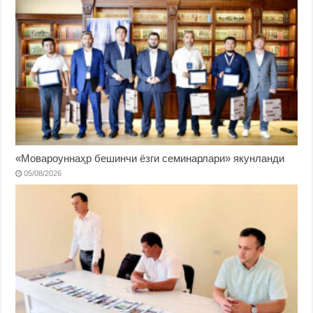
«Мовароуннаҳр бешинчи ёзги семинарлари» якунланди
05/08/2026