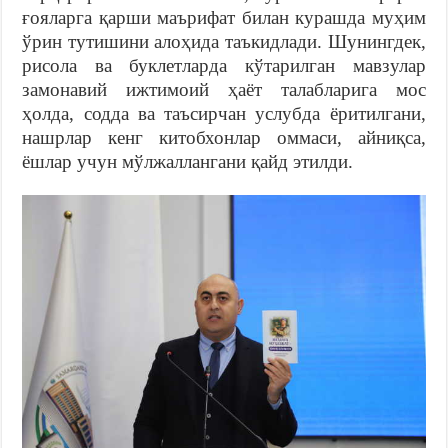
ғояларга қарши маърифат билан курашда муҳим
ўрин тутишини алоҳида таъкидлади. Шунингдек,
рисола ва буклетларда кўтарилган мавзулар
замонавий ижтимоий ҳаёт талабларига мос
ҳолда, содда ва таъсирчан услубда ёритилгани,
нашрлар кенг китобхонлар оммаси, айниқса,
ёшлар учун мўлжаллангани қайд этилди.