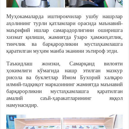
Муҳокамаларда иштирокчилар ушбу нашрлар
аҳолининг турли қатламлари орасида маънавий-
маърифий ишлар самарадорлигини оширишга
хиз
мат қилиши, жамиятда ўзаро ҳамжиҳатлик,
тинчлик ва барқарорликни мустаҳкамлашга
қаратилган муҳим манба эканини эътироф этди.
Таъкидлаш жоизки, Самарқанд вилояти
ҳокимлиги кўмагида нашр этилган мазкур
рисола ва буклетлар Имом Бухорий халқаро
илмий-тадқиқот марказининг жамиятда маънавий
барқарорликни мустаҳкамлашга қаратилган
амалий саъй-ҳаракатларининг яққол
намунасидир.