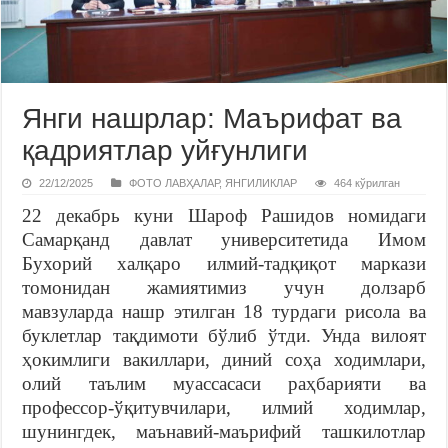
Янги нашрлар: Маърифат ва
қадриятлар уйғунлиги
22/12/2025
ФОТО ЛАВҲАЛАР
,
ЯНГИЛИКЛАР
464 кўрилган
22 декабрь куни Шароф Рашидов номидаги
Самарқанд давлат университетида Имом
Бухорий халқаро илмий-тадқиқот маркази
томонидан жамиятимиз учун долзарб
мавзуларда нашр этилган 18 турдаги рисола ва
буклетлар тақдимоти бўлиб ўтди. Унда вилоят
ҳокимлиги вакиллари, диний соҳа ходимлари,
олий таълим муассасаси раҳбарияти ва
профессор-ўқитувчилари, илмий ходимлар,
шунингдек, маънавий-маърифий ташкилотлар