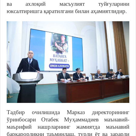
ва ахлоқий масъулият туйғуларини
юксалтиришга қаратилгани билан аҳамиятлидир.
Тадбир очилишида Марказ директорининг
ўринбосари Отабек Муҳаммадиев маънавий-
маърифий нашрларнинг жамиятда маънавий
барқарорликни таъминлаш, турли ёт ва зарарли