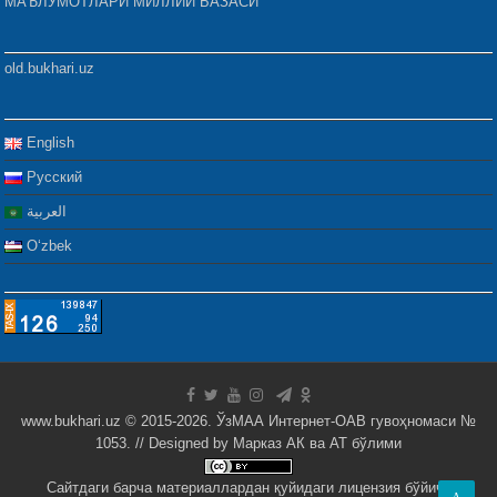
МАЪЛУМОТЛАРИ МИЛЛИЙ БАЗАСИ
old.bukhari.uz
English
Русский
العربية
Oʻzbek
www.bukhari.uz © 2015-2026. ЎзМАА Интернет-ОАВ гувоҳномаси №
1053. // Designed by
Марказ АК ва АТ бўлими
Сайтдаги барча материаллардан қуйидаги лицензия бўйича