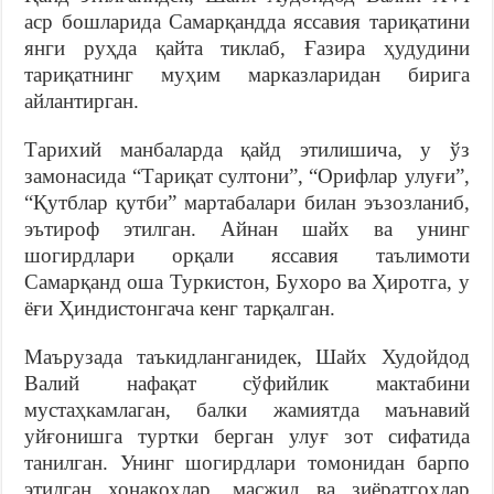
аср бошларида Самарқандда яссавия тариқатини
янги руҳда қайта тиклаб, Ғазира ҳудудини
тариқатнинг муҳим марказларидан бирига
айлантирган.
Тарихий манбаларда қайд этилишича, у ўз
замонасида “Тариқат султони”, “Орифлар улуғи”,
“Қутблар қутби” мартабалари билан эъзозланиб,
эътироф этилган. Айнан шайх ва унинг
шогирдлари орқали яссавия таълимоти
Самарқанд оша Туркистон, Бухоро ва Ҳиротга, у
ёғи Ҳиндистонгача кенг тарқалган.
Маърузада таъкидланганидек, Шайх Худойдод
Валий нафақат сўфийлик мактабини
мустаҳкамлаган, балки жамиятда маънавий
уйғонишга туртки берган улуғ зот сифатида
танилган. Унинг шогирдлари томонидан барпо
этилган хонақоҳлар, масжид ва зиёратгоҳлар