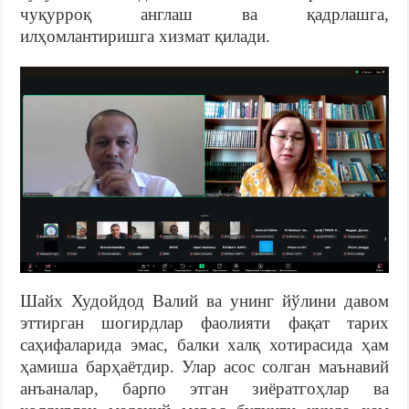
чуқурроқ англаш ва қадрлашга,
илҳомлантиришга хизмат қилади.
Шайх Худойдод Валий ва унинг йўлини давом
эттирган шогирдлар фаолияти фақат тарих
саҳифаларида эмас, балки халқ хотирасида ҳам
ҳамиша барҳаётдир. Улар асос солган маънавий
анъаналар, барпо этган зиёратгоҳлар ва