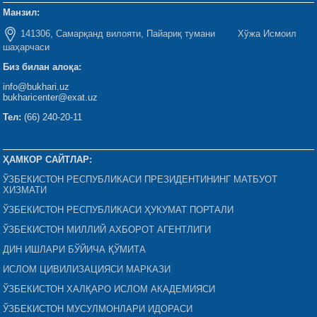
Манзил:
141306, Самарқанд вилояти, Пайариқ тумани Хўжа Исмоил
шаҳарчаси
Биз билан алоқа:
info@bukhari.uz
bukharicenter@exat.uz
Тел:
(66) 240-20-11
ҲАМКОР САЙТЛАР:
ЎЗБЕКИСТОН РЕСПУБЛИКАСИ ПРЕЗИДЕНТИНИНГ МАТБУОТ
ХИЗМАТИ
ЎЗБЕКИСТОН РЕСПУБЛИКАСИ ҲУКУМАТ ПОРТАЛИ
ЎЗБЕКИСТОН МИЛЛИЙ АХБОРОТ АГЕНТЛИГИ
ДИН ИШЛАРИ БЎЙИЧА ҚЎМИТА
ИСЛОМ ЦИВИЛИЗАЦИЯСИ МАРКАЗИ
ЎЗБЕКИСТОН ХАЛҚАРО ИСЛОМ АКАДЕМИЯСИ
ЎЗБЕКИСТОН МУСУЛМОНЛАРИ ИДОРАСИ