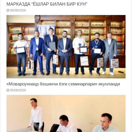
МАРКАЗДА “ЁШЛАР БИЛАН БИР КУН”
06/08/2026
«Мовароуннаҳр бешинчи ёзги семинарлари» якунланди
05/08/2026