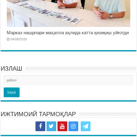
Марказ нашрлари маҳалла аҳлида катта қизиқиш уйғотди
04/08/2026
ИЗЛАШ
ИЖТИМОИЙ ТАРМОҚЛАР