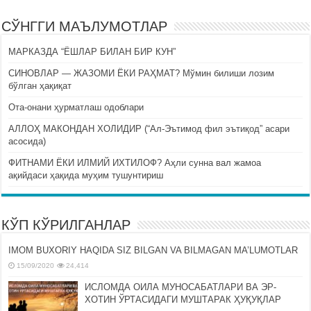
СЎНГГИ МАЪЛУМОТЛАР
МАРКАЗДА “ЁШЛАР БИЛАН БИР КУН”
СИНОВЛАР — ЖАЗОМИ ЁКИ РАҲМАТ? Мўмин билиши лозим
бўлган ҳақиқат
Ота-онани ҳурматлаш одоблари
АЛЛОҲ МАКОНДАН ХОЛИДИР (“Ал-Эътимод фил эътиқод” асари
асосида)
ФИТНАМИ ЁКИ ИЛМИЙ ИХТИЛОФ? Аҳли сунна вал жамоа
ақийдаси ҳақида муҳим тушунтириш
КЎП КЎРИЛГАНЛАР
IMOM BUXORIY HAQIDA SIZ BILGAN VA BILMAGAN MA’LUMOTLAR
15/09/2020
24,414
ИСЛОМДА ОИЛА МУНОСАБАТЛАРИ ВА ЭР-
ХОТИН ЎРТАСИДАГИ МУШТАРАК ҲУҚУҚЛАР