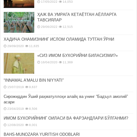
17/05/2022
14,053
ҲАЖ ВА УМРАГА КЕТАЁТГАН АЁЛЛАРГА
ТАВСИЯЛАР
29/06/2022
12,515
ХАДИЧА ОНАМИЗНИНГ ИСЛОМ ОЛАМИДА ТУТГАН ЎРНИ
29/09/2020
11,635
«СИЗ ИМОМ БУХОРИЙНИ БИЛАСИЗМИ?»
16/04/2020
11,369
“INNAMAL A’MALU BIN NIYYATI”
15/07/2019
9,637
Сирожиддин Ўший раҳматуллоҳи алайҳ ва унинг “Бадъул амолий”
асари
23/04/2019
8,506
ИМОМ БУХОРИЙНИНГ ОИЛАСИ ВА ФАРЗАНДЛАРИ БЎЛГАНМИ?
12/08/2020
8,001
BAHS-MUNOZARA YURITISH ODOBLARI