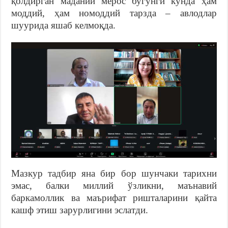
қолдирган маданий мерос бугунги кунда ҳам
моддий, ҳам номоддий тарзда – авлодлар
шуурида яшаб келмоқда.
Мазкур тадбир яна бир бор шунчаки тарихни
эмас, балки миллий ўзликни, маънавий
баркамоллик ва маърифат ришталарини қайта
кашф этиш зарурлигини эслатди.