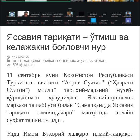
Яссавия тариқати – ўтмиш ва
келажакни боғловчи нур
11/09/2025
ФОТО ЛАВҲАЛАР
,
ХАЛҚАРО ЯНГИЛИКЛАР
,
ЯНГИЛИКЛАР
503 кўрилган
11 сентябрь куни Қозоғистон Республикаси
Туркистон вилояти “Азрет Султан” (“Ҳазрати
Султон”) миллий тарихий-маданий музей-
қўриқхонаси ҳузуридаги Яссавийшунослик
маркази ташаббуси билан “Самарқандда Яссавия
тариқати намояндалари” мавзусида онлайн
суҳбат ташкил этилди.
Унда Имом Бухорий халқаро илмий-тадқиқот