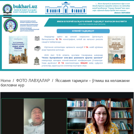
Home
/
ФОТО ЛАВҲАЛАР
/
Яссавия тариқати – ўтмиш ва келажакни
боғловчи нур