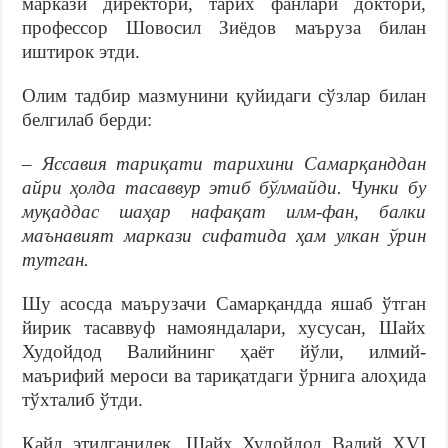
маркази директори, тарих фанлари доктори,
профессор Шовосил Зиёдов маъруза билан
иштирок этди.
Олим тадбир мазмунини қуйидаги сўзлар билан
белгилаб берди:
– Яссавия тариқати тарихини Самарқанддан
айри ҳолда тасаввур этиб бўлмайди. Чунки бу
муқаддас шаҳар нафақат илм-фан, балки
маънавият маркази сифатида ҳам улкан ўрин
тутган.
Шу асосда маърузачи Самарқандда яшаб ўтган
йирик тасаввуф намояндалари, хусусан, Шайх
Худойдод Валийнинг ҳаёт йўли, илмий-
маърифий мероси ва тариқатдаги ўрнига алоҳида
тўхталиб ўтди.
Қайд этилганидек, Шайх Худойдод Валий XVI