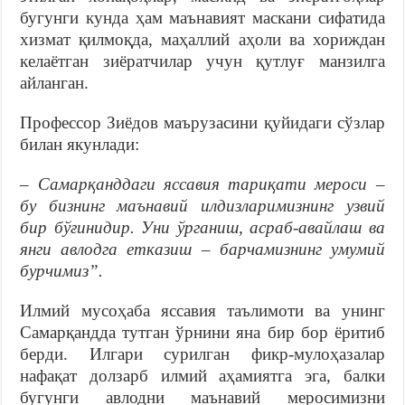
бугунги кунда ҳам маънавият маскани сифатида
хизмат қилмоқда, маҳаллий аҳоли ва хориждан
келаётган зиёратчилар учун қутлуғ манзилга
айланган.
Профессор Зиёдов маърузасини қуйидаги сўзлар
билан якунлади:
– Самарқанддаги яссавия тариқати мероси –
бу бизнинг маънавий илдизларимизнинг узвий
бир бўғинидир. Уни ўрганиш, асраб-авайлаш ва
янги авлодга етказиш – барчамизнинг умумий
бурчимиз”.
Илмий мусоҳаба яссавия таълимоти ва унинг
Самарқандда тутган ўрнини яна бир бор ёритиб
берди. Илгари сурилган фикр-мулоҳазалар
нафақат долзарб илмий аҳамиятга эга, балки
бугунги авлодни маънавий меросимизни