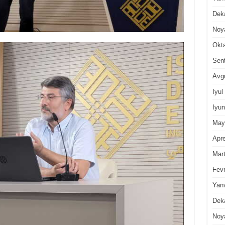
Dek
Noy
Okt
Sen
Avg
Iyul
Iyun
May
Apre
Mar
Fevr
Yan
Dek
Noy