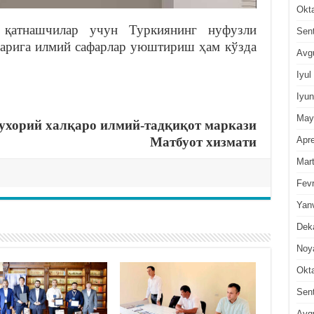
Okt
қатнашчилар учун Туркиянинг нуфузли
Sen
ҳларига илмий сафарлар уюштириш ҳам кўзда
Avg
Iyul
Iyun
May
хорий халқаро илмий-тадқиқот маркази
Apre
Матбуот хизмати
Mar
Fevr
Yan
Dek
Noy
Okt
Sen
Avg