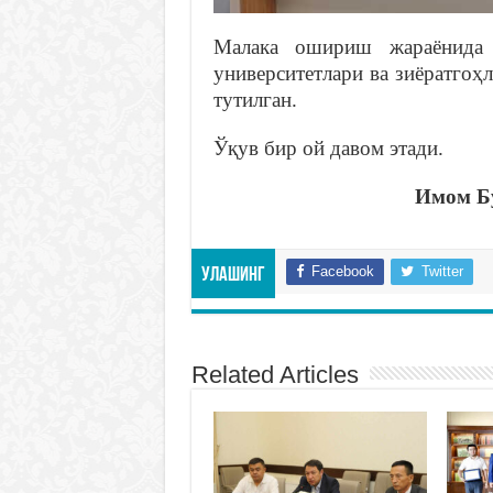
Малака ошириш жараёнида 
университетлари ва зиёратго
тутилган.
Ўқув бир ой давом этади.
Имом Бу
Facebook
Twitter
Улашинг
Related Articles