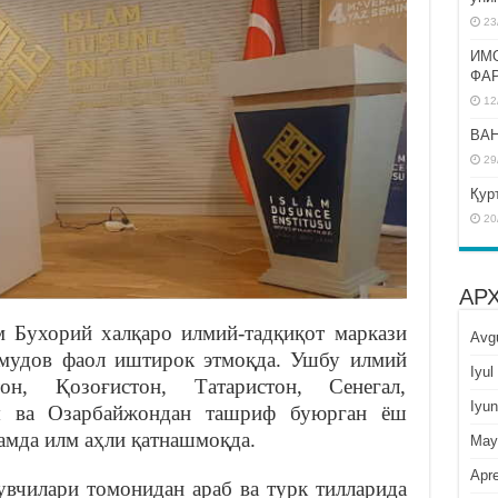
23
ИМ
ФА
12
BAH
29
Қур
20
АР
 Бухорий халқаро илмий-тадқиқот маркази
Avg
мудов фаол иштирок этмоқда. Ушбу илмий
Iyul
он, Қозоғистон, Татаристон, Сенегал,
Iyun
я ва Озарбайжондан ташриф буюрган ёш
ҳамда илм аҳли қатнашмоқда.
May
Apre
увчилари томонидан араб ва турк тилларида