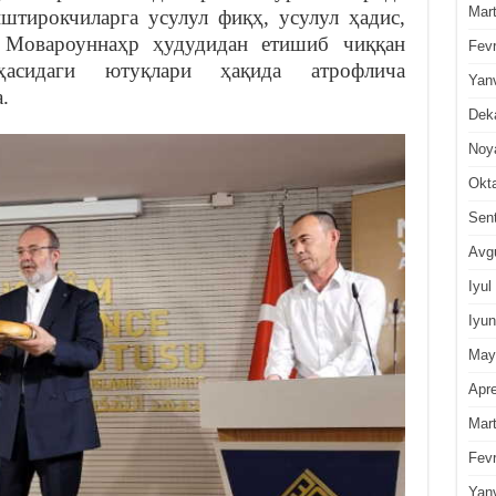
Mar
иштирокчиларга усулул фиқҳ, усулул ҳадис,
а Мовароуннаҳр ҳудудидан етишиб чиққан
Fevr
ҳасидаги ютуқлари ҳақида атрофлича
Yan
.
Dek
Noy
Okt
Sen
Avg
Iyul
Iyun
May
Apre
Mar
Fevr
Yan