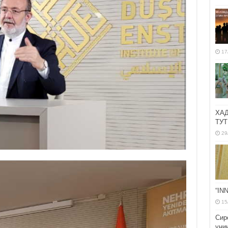
17
ХА
ТУТ
29
“IN
15
Сир
уни