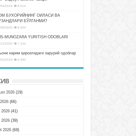
/04/2019
8,514
ОМ БУХОРИЙНИНГ ОИЛАСИ ВА
РЗАНДЛАРИ БЎЛГАНМИ?
/08/2020
8,004
S-MUNOZARA YURITISH ODOBLARI
/12/2020
7,104
ъони карим қироатидаги зарурий одоблар
/03/2019
6,590
ХИВ
ust 2026
(19)
 2026
(66)
 2026
(41)
 2026
(39)
l 2026
(69)