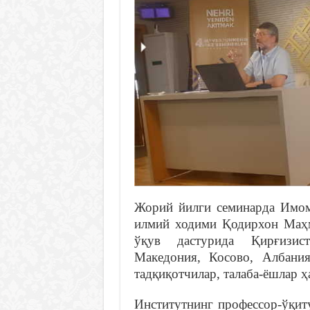
Жорий йилги семинарда Имом
илмий ходими Қодирхон Маҳ
ўқув дастурида Қирғизист
Македония, Косово, Албани
тадқиқотчилар, талаба-ёшлар 
Институтнинг профессор-ўқит