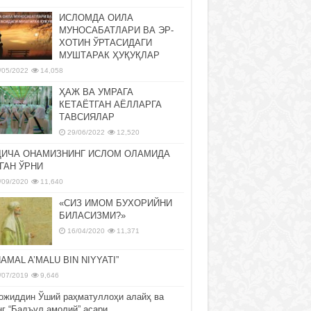
ИСЛОМДА ОИЛА
МУНОСАБАТЛАРИ ВА ЭР-
ХОТИН ЎРТАСИДАГИ
МУШТАРАК ҲУҚУҚЛАР
/05/2022
14,058
ҲАЖ ВА УМРАГА
КЕТАЁТГАН АЁЛЛАРГА
ТАВСИЯЛАР
29/06/2022
12,520
ДИЧА ОНАМИЗНИНГ ИСЛОМ ОЛАМИДА
ГАН ЎРНИ
/09/2020
11,640
«СИЗ ИМОМ БУХОРИЙНИ
БИЛАСИЗМИ?»
16/04/2020
11,371
NAMAL A’MALU BIN NIYYATI”
/07/2019
9,646
ожиддин Ўший раҳматуллоҳи алайҳ ва
нг “Бадъул амолий” асари