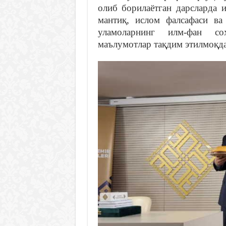
олиб борилаётган дарсларда 
мантиқ, ислом фалсафаси в
уламоларнинг илм-фан со
маълумотлар тақдим этилмоқда