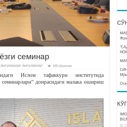
СЎ
МА
Жум
“СА
НО
 ёзги семинар
МАР
 ЯНГИЛИКЛАР
,
ЯНГИЛИКЛАР
585 кўрилган
СИ
идаги Ислом тафаккури институтида
Мўм
 семинарлари” доирасидаги малака ошириш
Ота
КЎ
IMO
BIL
15