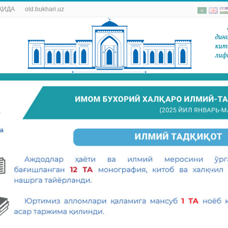
ҚИДА
old.bukhari.uz