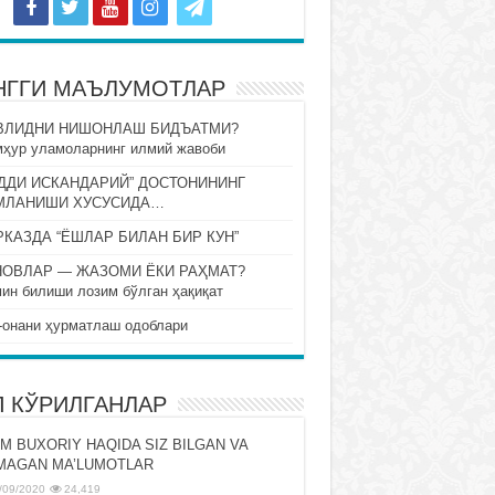
НГГИ МАЪЛУМОТЛАР
ВЛИДНИ НИШОНЛАШ БИДЪАТМИ?
ҳур уламоларнинг илмий жавоби
ДДИ ИСКАНДАРИЙ” ДОСТОНИНИНГ
МЛАНИШИ ХУСУСИДА…
КАЗДА “ЁШЛАР БИЛАН БИР КУН”
НОВЛАР — ЖАЗОМИ ЁКИ РАҲМАТ?
ин билиши лозим бўлган ҳақиқат
-онани ҳурматлаш одоблари
П КЎРИЛГАНЛАР
M BUXORIY HAQIDA SIZ BILGAN VA
MAGAN MA’LUMOTLAR
/09/2020
24,419