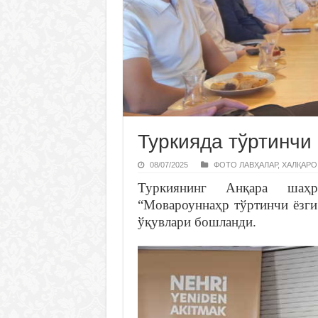
Туркияда тўртинчи
08/07/2025
ФОТО ЛАВҲАЛАР
,
ХАЛҚАРО
Туркиянинг Анқара шаҳр
“Мовароуннаҳр тўртинчи ёзги
ўқувлари бошланди.