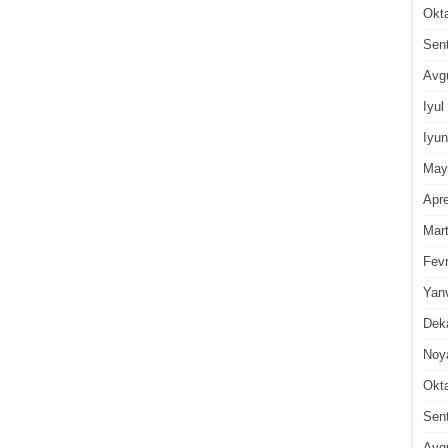
Okt
Sen
Avg
Iyul
Iyun
May
Apre
Mar
Fevr
Yan
Dek
Noy
Okt
Sen
Avg