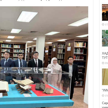
17
ХА
ТУТ
29
“IN
15
Сир
уни