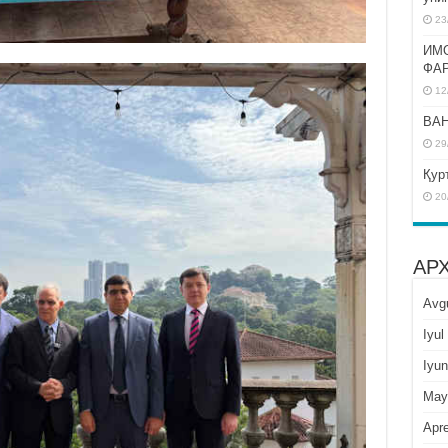
23
ИМ
ФА
12
BAH
29
Қур
20
АР
Avg
Iyul
Iyun
May
Apre