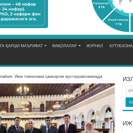
ГА ҚАРШИ МАЪРИФАТ
МАҚОЛАЛАР
ЖУРНАЛ
КУТУБХОНА
лайзия: Икки томонлама ҳамкорлик мустаҳкамланмоқда
ИЗ
ИЖ