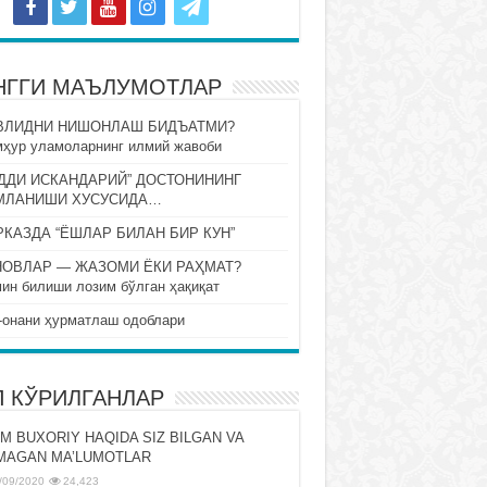
НГГИ МАЪЛУМОТЛАР
ВЛИДНИ НИШОНЛАШ БИДЪАТМИ?
ҳур уламоларнинг илмий жавоби
ДДИ ИСКАНДАРИЙ” ДОСТОНИНИНГ
МЛАНИШИ ХУСУСИДА…
КАЗДА “ЁШЛАР БИЛАН БИР КУН”
НОВЛАР — ЖАЗОМИ ЁКИ РАҲМАТ?
ин билиши лозим бўлган ҳақиқат
-онани ҳурматлаш одоблари
П КЎРИЛГАНЛАР
M BUXORIY HAQIDA SIZ BILGAN VA
MAGAN MA’LUMOTLAR
/09/2020
24,423