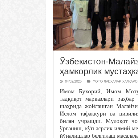
Ўзбекистон-Малайз
ҳамкорлик мустаҳ
04/02/2025
ФОТО ЛАВҲАЛАР
,
ХАЛҚАРО
Имом Бухорий, Имом Моту
тадқиқот марказлари раҳбар
шаҳрида жойлашган Малайзия
Ислом тафаккури ва цивилиз
билан учрашди. Мулоқот чо
ўрганиш, кўп асрлик илмий ме
йўналишлар белгилаш масалала