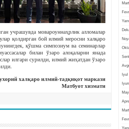
Mar
Fevr
Yan
Dek
чган учрашувда мовароуннаҳрлик алломалар
 улар қолдирган бой илмий меросни халқаро
Noy
шунингдек, қўшма симпозиум ва семинарлар
Okt
уассасалар билан ўзаро алоқаларни янада
Sen
слар илгари сурилди, илмий жиҳатдан ўзаро
Avg
илди.
Iyul
хорий халқаро илмий-тадқиқот маркази
Iyun
Матбуот хизмати
May
Apre
Mar
Fevr
Yan