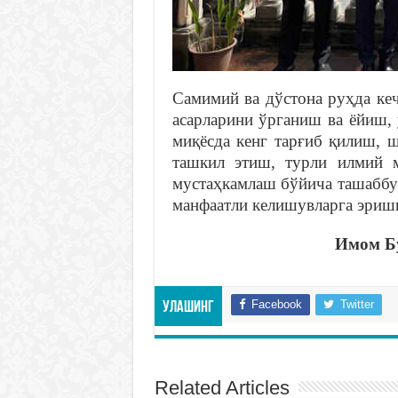
Самимий ва дўстона руҳда ке
асарларини ўрганиш ва ёйиш,
миқёсда кенг тарғиб қилиш, 
ташкил этиш, турли илмий м
мустаҳкамлаш бўйича ташаббу
манфаатли келишувларга эриш
Имом Бу
Facebook
Twitter
Улашинг
Related Articles