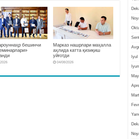
Dek
Noy
Okt
Sen
роуннаҳр бешинчи
Марказ нашрлари маҳалла
Avg
семинарлари»
аҳлида катта қизиқиш
анди
уйғотди
Iyul
/2026
04/08/2026
Iyun
May
Apre
Mar
Fevr
Yan
Dek
Noy