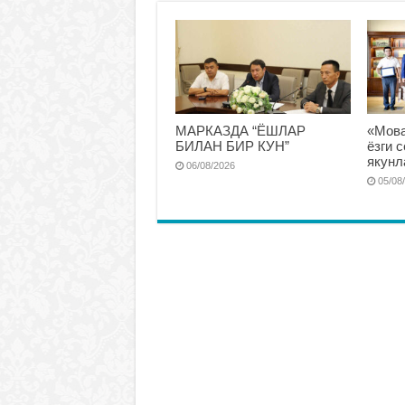
МАРКАЗДА “ЁШЛАР
«Мова
БИЛАН БИР КУН”
ёзги 
якунл
06/08/2026
05/08