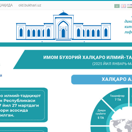
ҲАҚИДА
old.bukhari.uz