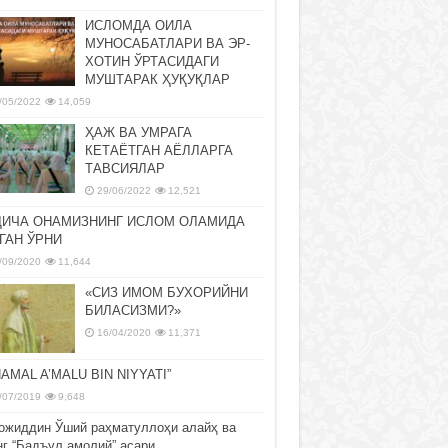
ИСЛОМДА ОИЛА
МУНОСАБАТЛАРИ ВА ЭР-
ХОТИН ЎРТАСИДАГИ
МУШТАРАК ҲУҚУҚЛАР
/05/2022
14,059
ҲАЖ ВА УМРАГА
КЕТАЁТГАН АЁЛЛАРГА
ТАВСИЯЛАР
29/06/2022
12,521
ДИЧА ОНАМИЗНИНГ ИСЛОМ ОЛАМИДА
ГАН ЎРНИ
/09/2020
11,644
«СИЗ ИМОМ БУХОРИЙНИ
БИЛАСИЗМИ?»
16/04/2020
11,371
NAMAL A’MALU BIN NIYYATI”
/07/2019
9,648
ожиддин Ўший раҳматуллоҳи алайҳ ва
нг “Бадъул амолий” асари