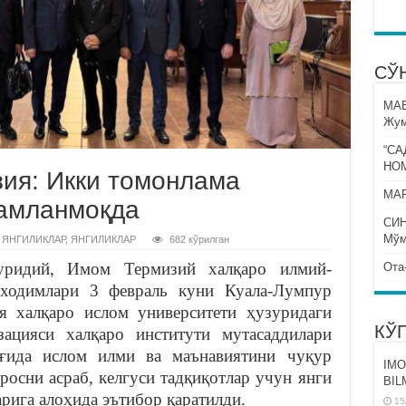
СЎ
МА
Жум
“СА
НО
ия: Икки томонлама
МАР
камланмоқда
СИ
Мўм
 ЯНГИЛИКЛАР
,
ЯНГИЛИКЛАР
682 кўрилган
ридий, Имом Термизий халқаро илмий-
Ота
 ходимлари 3 февраль куни Куала-Лумпур
 халқаро ислом университети ҳузуридаги
КЎ
ацияси халқаро институти мутасаддилари
ғида ислом илми ва маънавиятини чуқур
IMO
росни асраб, келгуси тадқиқотлар учун янги
BIL
рига алоҳида эътибор қаратилди.
15