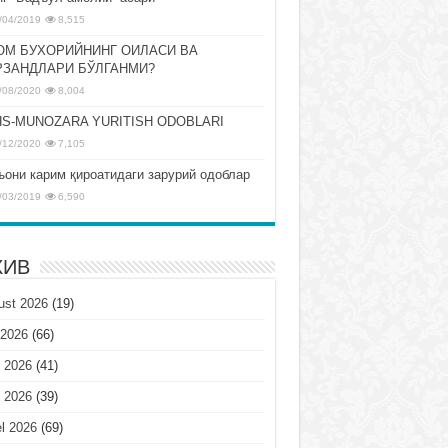
/04/2019
8,515
ОМ БУХОРИЙНИНГ ОИЛАСИ ВА
РЗАНДЛАРИ БЎЛГАНМИ?
/08/2020
8,004
S-MUNOZARA YURITISH ODOBLARI
/12/2020
7,105
ъони карим қироатидаги зарурий одоблар
/03/2019
6,590
ХИВ
ust 2026
(19)
 2026
(66)
 2026
(41)
 2026
(39)
l 2026
(69)