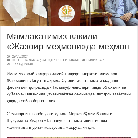
Мамлакатимиз вакили
«Жазоир меҳмони»да меҳмон
29/03/2024
ФОТО ЛАВҲАЛАР
,
ХАЛҚАРО ЯНГИЛИКЛАР
,
ЯНГИЛИКЛАР
977 кўрилган
Имом Бухорий халқаро илмий-тадқиқот маркази олимлари
Жазоирнинг Лагуат шаҳрида Сўфийлик таълимоти маданият
фестивали доирасида «Тасаввуф наволари: инқилоб оҳанги ва
куйлари» мавзусида ўтказилаётган семинарда иштирок этаётгани
ҳақида хабар берган эдик.
Семинарнинг навбатдаги кунида Марказ бўлим бошлиғи
Шукурилло Умаров «Тасаввуф таълимотининг ислом
жамиятидаги ўрни» мавзусида маъруза қилди.