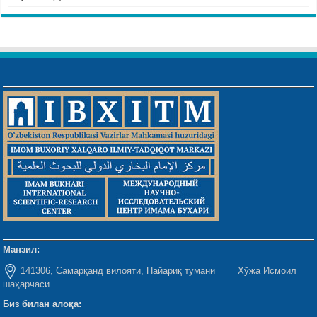
Манзил:
141306, Самарқанд вилояти, Пайариқ тумани Хўжа Исмоил
шаҳарчаси
Биз билан алоқа: