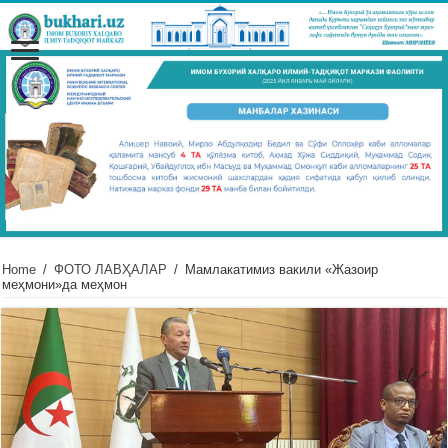
Home
/
ФОТО ЛАВҲАЛАР
/
Мамлакатимиз вакили «Жазоир
меҳмони»да меҳмон