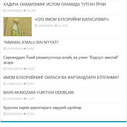
ХАДИЧА ОНАМИЗНИНГ ИСЛОМ ОЛАМИДА ТУТГАН ЎРНИ
29/09/2020
11,647
«СИЗ ИМОМ БУХОРИЙНИ БИЛАСИЗМИ?»
16/04/2020
11,373
“INNAMAL A’MALU BIN NIYYATI”
15/07/2019
9,652
Сирожиддин Ўший раҳматуллоҳи алайҳ ва унинг “Бадъул амолий”
асари
23/04/2019
8,516
ИМОМ БУХОРИЙНИНГ ОИЛАСИ ВА ФАРЗАНДЛАРИ БЎЛГАНМИ?
12/08/2020
8,007
BAHS-MUNOZARA YURITISH ODOBLARI
29/12/2020
7,107
Қуръони карим қироатидаги зарурий одоблар
20/03/2019
6,591