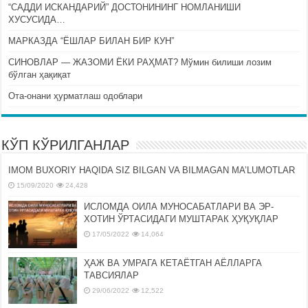
“САДДИ ИСКАНДАРИЙ” ДОСТОНИНИНГ НОМЛАНИШИ
ХУСУСИДА…
МАРКАЗДА “ЁШЛАР БИЛАН БИР КУН”
СИНОВЛАР — ЖАЗОМИ ЁКИ РАҲМАТ? Мўмин билиши лозим
бўлган ҳақиқат
Ота-онани ҳурматлаш одоблари
КЎП КЎРИЛГАНЛАР
IMOM BUXORIY HAQIDA SIZ BILGAN VA BILMAGAN MA’LUMOTLAR
15/09/2020
24,428
ИСЛОМДА ОИЛА МУНОСАБАТЛАРИ ВА ЭР-
ХОТИН ЎРТАСИДАГИ МУШТАРАК ҲУҚУҚЛАР
17/05/2022
14,064
ҲАЖ ВА УМРАГА КЕТАЁТГАН АЁЛЛАРГА
ТАВСИЯЛАР
29/06/2022
12,522