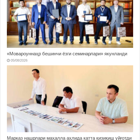
«Мовароуннаҳр бешинчи ёзги семинарлари» якунланди
05/08/2026
Марказ нашрлари маҳалла аҳлида катта қизиқиш уйғотди