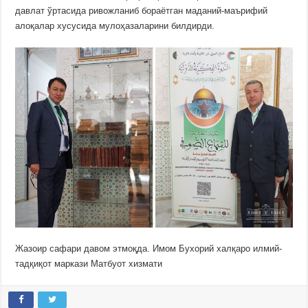
давлат ўртасида ривожланиб бораётган маданий-маърифий
алоқалар хусусида мулоҳазаларини билдирди.
Жазоир сафари давом этмоқда. Имом Бухорий халқаро илмий-
тадқиқот маркази Матбуот хизмати