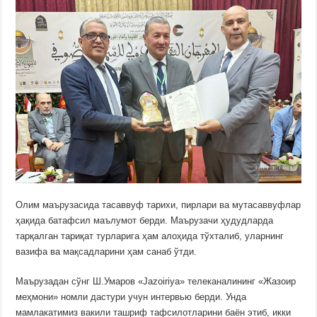
Олим маърузасида тасаввуф тарихи, пирлари ва мутасаввуфлар
ҳақида батафсил маълумот берди. Маърузачи ҳудудларда
тарқалган тариқат турларига ҳам алоҳида тўхталиб, уларнинг
вазифа ва мақсадларини ҳам санаб ўтди.
Маърузадан сўнг Ш.Умаров «Jazoiriya» телеканалининг «Жазоир
меҳмони» номли дастури учун интервью берди. Унда
мамлакатимиз вакили ташриф тафсилотларини баён этиб, икки