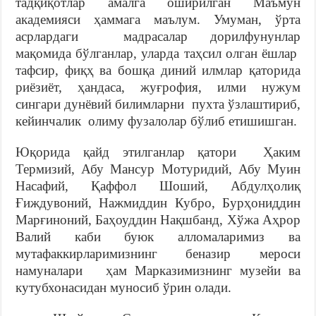
тадқиқотлар амалга оширилган Маъмун
академияси ҳаммага маълум. Умуман, ўрта
асрлардаги мадрасалар дорилфунунлар
мақомида бўлганлар, уларда таҳсил олган ёшлар
тафсир, фиқҳ ва бошқа диний илмлар қаторида
риёзиёт, ҳандаса, жуғрофия, илми нужум
сингари дунёвий билимларни пухта ўзлаштириб,
кейинчалик олиму фузалолар бўлиб етишишган.
Юқорида қайд этилганлар қатори Ҳаким
Термизий, Абу Мансур Мотуридий, Абу Муин
Насафий, Қаффол Шоший, Абдулҳолиқ
Ғиждувоний, Нажмиддин Кубро, Бурҳониддин
Марғиноний, Баҳоуддин Нақшбанд, Хўжа Аҳрор
Валий каби буюк алломаларимиз ва
мутафаккирларимизнинг беназир мероси
намуналари ҳам Марказимизнинг музейи ва
кутубхонасидан муносиб ўрин олади.