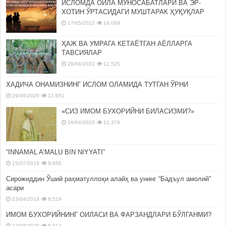
ИСЛОМДА ОИЛА МУНОСАБАТЛАРИ ВА ЭР-
ХОТИН ЎРТАСИДАГИ МУШТАРАК ҲУҚУҚЛАР
17/05/2022
14,069
ҲАЖ ВА УМРАГА КЕТАЁТГАН АЁЛЛАРГА
ТАВСИЯЛАР
29/06/2022
12,525
ХАДИЧА ОНАМИЗНИНГ ИСЛОМ ОЛАМИДА ТУТГАН ЎРНИ
29/09/2020
11,651
«СИЗ ИМОМ БУХОРИЙНИ БИЛАСИЗМИ?»
16/04/2020
11,379
“INNAMAL A’MALU BIN NIYYATI”
15/07/2019
9,656
Сирожиддин Ўший раҳматуллоҳи алайҳ ва унинг “Бадъул амолий”
асари
23/04/2019
8,519
ИМОМ БУХОРИЙНИНГ ОИЛАСИ ВА ФАРЗАНДЛАРИ БЎЛГАНМИ?
12/08/2020
8,012