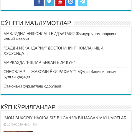
СЎНГГИ МАЪЛУМОТЛАР
МАВЛИДНИ НИШОНЛАШ БИДЪАТМИ? Жумҳур уламоларнинг
илмий жавоби
“САДДИ ИСКАНДАРИЙ” ДОСТОНИНИНГ НОМЛАНИШИ
ХУСУСИДА…
МАРКАЗДА “ЁШЛАР БИЛАН БИР КУН”
СИНОВЛАР — ЖАЗОМИ ЁКИ РАҲМАТ? Мўмин билиши лозим
бўлган ҳақиқат
Ота-онани ҳурматлаш одоблари
КЎП КЎРИЛГАНЛАР
IMOM BUXORIY HAQIDA SIZ BILGAN VA BILMAGAN MA’LUMOTLAR
15/09/2020
24,434