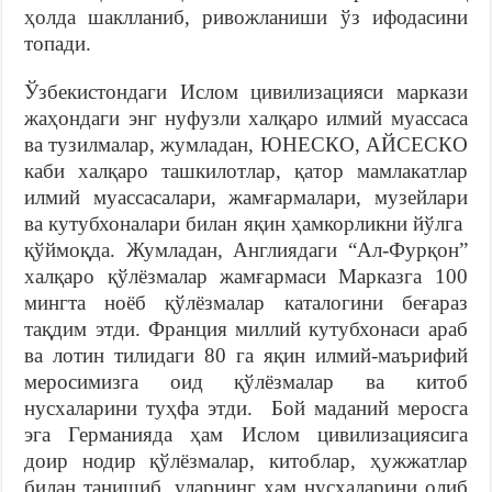
ҳолда шаклланиб, ривожланиши ўз ифодасини
топади.
Ўзбекистондаги Ислом цивилизацияси маркази
жаҳондаги энг нуфузли халқаро илмий муассаса
ва тузилмалар, жумладан, ЮНЕСКО, АЙСЕСКО
каби халқаро ташкилотлар, қатор мамлакатлар
илмий муассасалари, жамғармалари, музейлари
ва кутубхоналари билан яқин ҳамкорликни йўлга
қўймоқда. Жумладан, Англиядаги “Ал-Фурқон”
халқаро қўлёзмалар жамғармаси Марказга 100
мингта ноёб қўлёзмалар каталогини беғараз
тақдим этди. Франция миллий кутубхонаси араб
ва лотин тилидаги 80 га яқин илмий-маърифий
меросимизга оид қўлёзмалар ва китоб
нусхаларини туҳфа этди. Бой маданий меросга
эга Германияда ҳам Ислом цивилизациясига
доир нодир қўлёзмалар, китоблар, ҳужжатлар
билан танишиб, уларнинг ҳам нусхаларини олиб