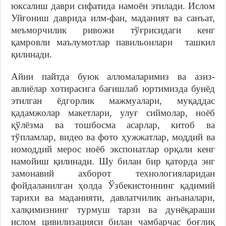
юксалиш даври сифатида намоён этилади. Ислом
Уйғониш даврида илм-фан, маданият ва санъат,
меъморчилик ривожи тўғрисидаги кенг
қамровли маълумотлар павильонлари ташкил
қилинади.
Айни пайтда буюк алломаларимиз ва азиз-
авлиёлар хотирасига бағишлаб юртимизда бунёд
этилган ёдгорлик мажмуалари, муқаддас
қадамжолар макетлари, улуғ сиймолар, ноёб
қўлёзма ва тошбосма асарлар, китоб ва
тўпламлар, видео ва фото ҳужжатлар, моддий ва
номоддий мерос ноёб экспонатлар орқали кенг
намойиш қилинади. Шу билан бир қаторда энг
замонавий ахборот технологияларидан
фойдаланилган ҳолда Ўзбекистоннинг қадимий
тарихи ва маданияти, давлатчилик анъаналари,
халқимизнинг турмуш тарзи ва дунёқараши
ислом цивилизацияси билан чамбарчас боғлиқ