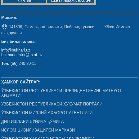
Манзил:
141306, Самарқанд вилояти, Пайариқ тумани Хўжа Исмоил
шаҳарчаси
Биз билан алоқа:
info@bukhari.uz
bukharicenter@exat.uz
Тел:
(66) 240-20-11
ҲАМКОР САЙТЛАР:
ЎЗБЕКИСТОН РЕСПУБЛИКАСИ ПРЕЗИДЕНТИНИНГ МАТБУОТ
ХИЗМАТИ
ЎЗБЕКИСТОН РЕСПУБЛИКАСИ ҲУКУМАТ ПОРТАЛИ
ЎЗБЕКИСТОН МИЛЛИЙ АХБОРОТ АГЕНТЛИГИ
ДИН ИШЛАРИ БЎЙИЧА ҚЎМИТА
ИСЛОМ ЦИВИЛИЗАЦИЯСИ МАРКАЗИ
ЎЗБЕКИСТОН ХАЛҚАРО ИСЛОМ АКАДЕМИЯСИ