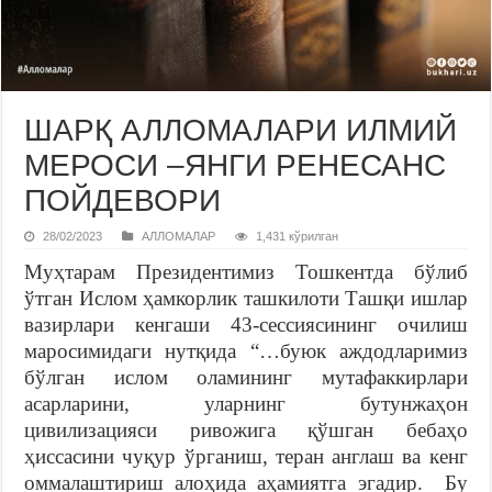
ШАРҚ АЛЛОМАЛАРИ ИЛМИЙ
МЕРОСИ –ЯНГИ РЕНЕСАНС
ПОЙДЕВОРИ
28/02/2023
АЛЛОМАЛАР
1,431 кўрилган
Муҳтарам Президентимиз Тошкентда бўлиб
ўтган Ислом ҳамкорлик ташкилоти Ташқи ишлар
вазирлари кенгаши 43-сессиясининг очилиш
маросимидаги нутқида “…буюк аждодларимиз
бўлган ислом оламининг мутафаккирлари
асарларини, уларнинг бутунжаҳон
цивилизацияси ривожига қўшган бебаҳо
ҳиссасини чуқур ўрганиш, теран англаш ва кенг
оммалаштириш алоҳида аҳамиятга эгадир. Бу