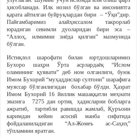
ҳисобланади. Илк нозил бўлган ва инсониятга
қарата айтилган буйруқлардан бири – “Ўқи”дир.
Пайғамбаримиз алайҳиссалом такрорлаб
юрадиган севимли дуоларидан бири эса –
“Аллоҳ, илмимни зиёда қилгин” мазмунида
бўлган.
Истиқлол шарофати билан юртдошларимиз
Бухоро шаҳри Ўрта асрлардаёқ “Ислом
оламининг қуввати” деб ном олганлиги, буюк
Имом Бухорий “муҳаддислар султони” шарафига
муяссар бўлганлигидан бохабар бўлди. Ҳазрат
Имом Бухорий 16 йиллик машаққатли меҳнати
эвазига 7275 дан ортиқ ҳадисларни бобларга
ажратиб, тартибли равишда жамлаб, Қуръони
каримдан кейин асосий манба сифатида
фойдаланиладиган “Ал-Жомеъ ас-Саҳиҳ”
тўпламини яратган.