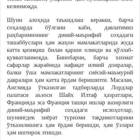
келинмоқда.
Шуни алоҳида таъкидлаш керакки, барча
соҳаларда бўлгани каби, давлатимиз
раҳбаримизнинг диний-маърифий соҳадаги
ташаббуслари ҳам жаҳон мамлакатларида жуда
катта қизиқиш билан қарши олинди ва қўллаб-
қувватланмоқда. Бинобарин, барча хизмат
сафарлар жараёнида нафақат илмий доиралар,
балки ўша мамлакатларнинг сиёсий-маъмурий
давралари ҳам катта ёрдам беришяпти. Масалан,
Англияда ўтказилган тадбирларда Лордлар
палатаси аъзоси Шайх Илтаф ҳазратлари,
Францияда эса Франция ташқи ишлар вазирлиги
диний-маърифий соҳадаги ислоҳотлар,
шунингдек зиёрат туризми тақдимотларини
ўтказилишига ҳам ёрдам беришди, ҳам ўзлари
ҳам иштирок этишди.