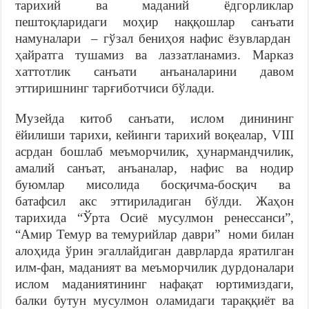
тарихий ва маданий ёдгорликлар
пештоқларидаги моҳир наққошлар санъати
намуналари – гўзал бениҳоя нафис ёзувлардан
ҳайратга тушамиз ва лаззатланамиз. Марказ
хаттотлик санъати анъаналарини давом
эттиришнинг тарғиботчиси бўлади.
Музейда китоб санъати, ислом динининг
ёйилиши тарихи, кейинги тарихий воқеалар, VIII
асрдан бошлаб меъморчилик, ҳунармандчилик,
амалий санъат, анъаналар, нафис ва нодир
буюмлар мисолида босқичма-босқич ва
батафсил акс эттириладиган бўлди. Жаҳон
тарихида “Ўрта Осиё мусулмон ренессанси”,
“Амир Темур ва темурийлар даври” номи билан
алоҳида ўрин эгаллайдиган даврларда яратилган
илм-фан, маданият ва меъморчилик дурдоналари
ислом маданиятининг нафақат юртимиздаги,
балки бутун мусулмон оламидаги тараққиёт ва