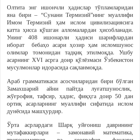
Олтита энг ишончли ҳадислар тўпламларидан
яна бири – “Сунани Термизий”нинг муаллифи
Имом Термизий ҳам ислом цивилизациясига
катта ҳисса қўшган алломалардан ҳисобланади.
Унинг 408 ишонарли ҳадиси шарифлардан
иборат бебаҳо асари ҳозир ҳам исломшунос
олимлар томонидан тадқиқ этилмоқда. Ушбу
асарнинг XVI асрга доир қўлёзмаси Ўзбекистон
мусулмонлар идорасида сақланмоқда.
Араб грамматикаси асосчиларидан бири бўлган
Замахшарий айни пайтда луғатшунослик,
жўғрофия, тафсир, ҳадис, фиқҳга доир 50 дан
ортиқ асарларнинг муаллифи сифатида ислом
дунёсида машҳурдир.
Ўрта асрлардаги Шарқ уйғониш даврининг
мутафаккирлари – замонавий математика,
тригонометрия ва география фанлари