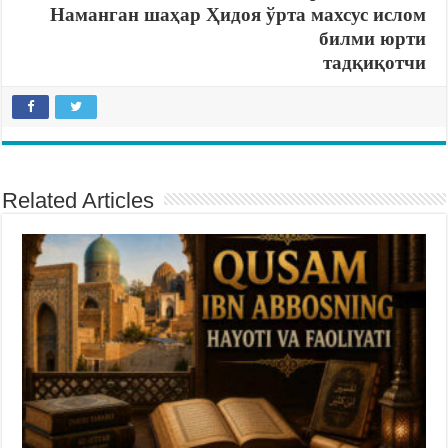
Наманган шаҳар Ҳидоя ўрта махсус ислом
билми юрти
тадқиқотчи
Related Articles