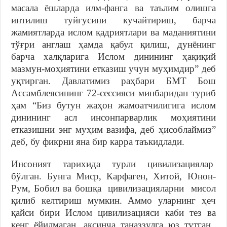
масала ёшларда илм-фанга ва таълим олишга
интилиш туйғусини кучайтириш, барча
жамиятларда ислом қадриятлари ва маданиятини
тўғри англаш ҳамда қабул қилиш, дунёнинг
барча халқларига Ислом динининг ҳақиқий
мазмун-моҳиятини етказиш учун муҳимдир” деб
уқтирган. Давлатимиз раҳбари БМТ Бош
Ассамблеясининг 72-сессияси минбаридан туриб
ҳам “Биз бутун жаҳон жамоатчилигига ислом
динининг асл инсонпарварлик моҳиятини
етказишни энг муҳим вазифа, деб ҳисоблаймиз”
деб, бу фикрни яна бир карра таъкидлади.
Инсоният тарихида турли цивилизациялар
бўлган. Бунга Миср, Карфаген, Хитой, Юнон-
Рум, Бобил ва бошқа цивилизацияларни мисол
қилиб келтириш мумкин. Аммо уларнинг ҳеч
қайси бири Ислом цивилизацияси каби тез ва
кенг ёйилмаган, аксинча таназзулга юз тутган.