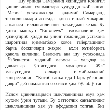
Шу ўринда Самарқанд яқинидаги Конигил
қишлоғининг хушманзара ҳудудида жойлашган
“Мерос” устахонасида қадимий Самарқанд
технологиялари асосида қоғоз ишлаб чиқариш
анъанаси тикланганлигини таъкидлаш керак. Бу
ҳатто машҳур “Euronews” телеканалини ҳам
қизиқтириб қолди ва унинг томонидан устахона
шароитида қимматбаҳо қоғоз тайёрлашнинг
барча босқичлари жаҳон аҳли эътиборига
ҳавола қилинди. Бевосита ана шу устахонада
“Ўзбекистон маданий мероси – халқлар ва
давлатлар ўртасидаги мулоқотга йўл”
мавзусидаги халқаро илмий-маданий
конгрессининг “Китоб санъатида Шарқ уйғониш
даври” деб номланган сессияси ҳам бўлиб ўтган.
Ислом цивилизацияси шаклланишида ёзув ҳам
муҳим ўрин тутади. Бу хаттотлик санъатининг
шаклланишида ҳам ўз ифодасини топган. Биз