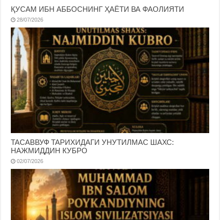
ҚУСАМ ИБН АББОСНИНГ ҲАЁТИ ВА ФАОЛИЯТИ
28/07/2026
ТАСАВВУФ ТАРИХИДАГИ УНУТИЛМАС ШАХС:
НАЖМИДДИН КУБРО
02/07/2026