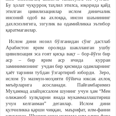
Бу ҳолат чуқурроқ таҳлил этилса, юқорида қайд
этилган цивилизациялар ислом диничалик
инсоний одоб ва ахлоққа, инсон шаънининг
дахлсизлигига, эзгулик ва одамийликка эътибор
қаратмаганлар.
Ислом дини нозил бўлганидан сўнг дастлаб
Арабистон ярим оролида шаклланган ушбу
цивилизация эса ғоят қисқа вақт – бор-йўғи бир
аср – бир ярим аср ичида курраи
заминимизнинг учдан бир қисмида одамларнинг
ҳаёт тарзини тубдан ўзгартириб юборди. Зеро,
ислом ўз мазмун-моҳияти бўйича юксак ахлоқ
меъёрларига асосланади. Пайғамбаримиз
Муҳаммад алайҳиссалом шунинг учун ҳам “Мен
олижаноб хулқларни янада мукаммаллаштириш
учун келганман” деганлар. Ислом дини
қулчиликка қарши чиққан, маърифат, илм-фанни
улуғлаган. Шунинг учун исломда илм олиш фарз