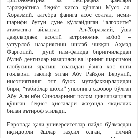
тараққиётига беқиёс ҳисса қўшган Мусо ал-
Хоразмий, алгебра фанига асос солган, исми-
шарифи бутун дунё қўллайдиган “алгоритм”
атамасига айланган Ал-Хоразмий, ўша
даврлардаёқ асосий астрономик асбоб –
устурлоб назариясини ишлаб чиққан Аҳмад
Фарғоний, дунё илм-фанида биринчилардан
бўлиб денгизлар назарияси ва Ернинг шарсимон
глобусини яратиш юзасидан ўзига хос янги
ғояларни таклиф этган Абу Райҳон Беруний,
инсониятнинг энг буюк мутафаккирларидан
бири, “табиблар шоҳи” унвонига сазовор бўлган
Абу Али ибн Синоларнинг ислом цивилизацияга
қўшган беқиёс ҳиссалари жаҳонда якдиллик
билан эътироф этилади.
Европада ҳали университетлар пайдо бўлмасдан
иқтидорли ёшлар таҳсил олган, илмий