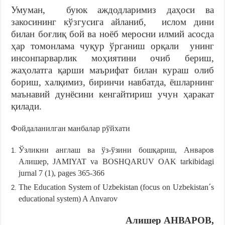
Умуман, буюк аждодларимиз даҳоси ва
закосининг кўзгусига айланиб, ислом дини
билан боғлиқ бой ва ноёб меросни илмий асосда
ҳар томонлама чуқур ўрганиш орқали унинг
инсонпарварлик моҳиятини очиб бериш,
жаҳолатга қарши маърифат билан кураш олиб
бориш, халқимиз, биринчи навбатда, ёшларнинг
маънавий дунёсини кенгайтириш учун ҳаракат
қилади.
Фойдаланилган манбалар рўйхати
Ўзликни англаш ва ўз-ўзини бошқариш, Анваров
Алишер, JAMIYAT va BOSHQARUV OAK tarkibidagi
jurnal 7 (1), pages 365-366
The Education System of Uzbekistan (focus on Uzbekistan´s
educational system) A Anvarov
Алишер АНВАРОВ,