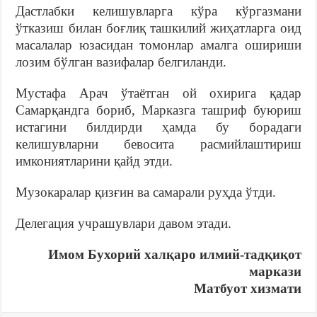
Дастлабки келишувларга кўра кўргазмани
ўтказиш билан боғлиқ ташкилий жиҳатларга оид
масалалар юзасидан томонлар амалга ошириши
лозим бўлган вазифалар белгиланди.
Мустафа Арач ўтаётган ой охирига қадар
Самарқандга бориб, Марказга ташриф буюриш
истагини билдирди ҳамда бу борадаги
келишувларни бевосита расмийлаштириш
имкониятларини қайд этди.
Музокаралар қизғин ва самарали руҳда ўтди.
Делегация учрашувлари давом этади.
Имом Бухорий халқаро илмий-тадқиқот
маркази
Матбуот хизмати