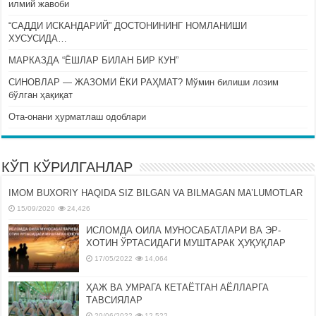
илмий жавоби
“САДДИ ИСКАНДАРИЙ” ДОСТОНИНИНГ НОМЛАНИШИ
ХУСУСИДА…
МАРКАЗДА “ЁШЛАР БИЛАН БИР КУН”
СИНОВЛАР — ЖАЗОМИ ЁКИ РАҲМАТ? Мўмин билиши лозим
бўлган ҳақиқат
Ота-онани ҳурматлаш одоблари
КЎП КЎРИЛГАНЛАР
IMOM BUXORIY HAQIDA SIZ BILGAN VA BILMAGAN MA’LUMOTLAR
15/09/2020
24,426
ИСЛОМДА ОИЛА МУНОСАБАТЛАРИ ВА ЭР-
ХОТИН ЎРТАСИДАГИ МУШТАРАК ҲУҚУҚЛАР
17/05/2022
14,064
ҲАЖ ВА УМРАГА КЕТАЁТГАН АЁЛЛАРГА
ТАВСИЯЛАР
29/06/2022
12,522