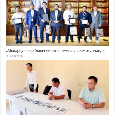
«Мовароуннаҳр бешинчи ёзги семинарлари» якунланди
05/08/2026