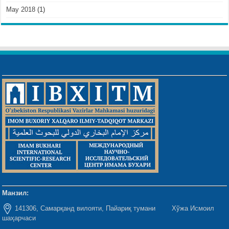
May 2018
(1)
Манзил:
141306, Самарқанд вилояти, Пайариқ тумани Хўжа Исмоил
шаҳарчаси