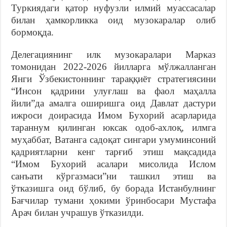
Туркиядаги қатор нуфузли илмий муассасалар
билан ҳамкорликка оид музокаралар олиб
бормоқда.
Делегациянинг илк музокаралари Марказ
томонидан 2022-2026 йилларга мўлжалланган
Янги Ўзбекистоннинг тараққиёт стратегиясини
“Инсон қадрини улуғлаш ва фаол маҳалла
йили”да амалга оширишга оид Давлат дастури
ижроси доирасида Имом Бухорий асарларида
тараннум қилинган юксак одоб-ахлоқ, илмга
муҳаббат, Ватанга садоқат сингари умуминсоний
қадриятларни кенг тарғиб этиш мақсадида
“Имом Бухорий асалари мисолида Ислом
санъати кўргазмаси”ни ташкил этиш ва
ўтказишга оид бўлиб, бу борада Истанбулнинг
Бағчилар тумани ҳокими ўринбосари Мустафа
Арач билан учрашув ўтказилди.