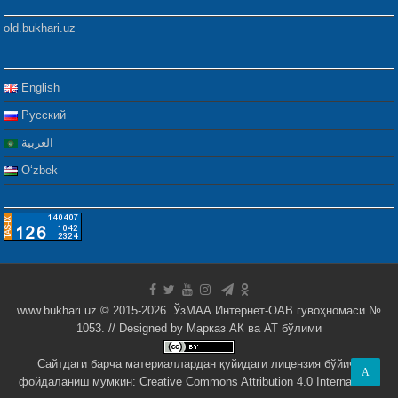
old.bukhari.uz
English
Русский
العربية
Oʻzbek
www.bukhari.uz © 2015-2026. ЎзМАА Интернет-ОАВ гувоҳномаси №
1053. // Designed by
Марказ АК ва АТ бўлими
Сайтдаги барча материаллардан қуйидаги лицензия бўйича
A
фойдаланиш мумкин:
Creative Commons Attribution 4.0 International