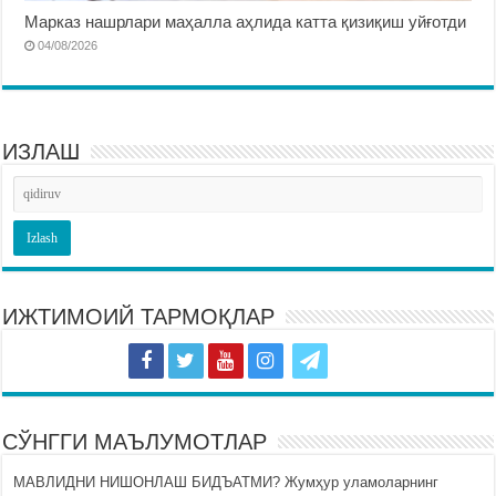
Марказ нашрлари маҳалла аҳлида катта қизиқиш уйғотди
04/08/2026
ИЗЛАШ
ИЖТИМОИЙ ТАРМОҚЛАР
СЎНГГИ МАЪЛУМОТЛАР
МАВЛИДНИ НИШОНЛАШ БИДЪАТМИ? Жумҳур уламоларнинг