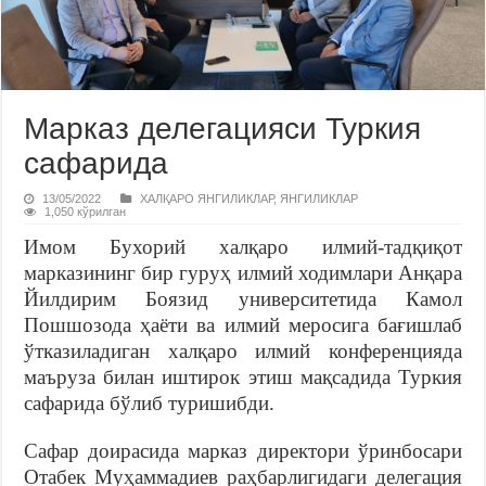
Марказ делегацияси Туркия
сафарида
13/05/2022
ХАЛҚАРО ЯНГИЛИКЛАР
,
ЯНГИЛИКЛАР
1,050 кўрилган
Имом Бухорий халқаро илмий-тадқиқот
марказининг бир гуруҳ илмий ходимлари Анқара
Йилдирим Боязид университетида Камол
Пошшозода ҳаёти ва илмий меросига бағишлаб
ўтказиладиган халқаро илмий конференцияда
маъруза билан иштирок этиш мақсадида Туркия
сафарида бўлиб туришибди.
Сафар доирасида марказ директори ўринбосари
Отабек Муҳаммадиев раҳбарлигидаги делегация