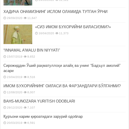
ХАДИЧА ОНАМИЗНИНГ ИСЛОМ ОЛАМИДА ТУТГАН ЎРНИ
29/09/2020
11,647
«СИЗ ИМОМ БУХОРИЙНИ БИЛАСИЗМИ?»
16/04/2020
11,373
“INNAMAL A’MALU BIN NIYYATI”
15/07/2019
9,652
Сирожиддин Ўший раҳматуллоҳи алайҳ ва унинг “Бадъул амолий”
асари
23/04/2019
8,516
ИМОМ БУХОРИЙНИНГ ОИЛАСИ ВА ФАРЗАНДЛАРИ БЎЛГАНМИ?
12/08/2020
8,007
BAHS-MUNOZARA YURITISH ODOBLARI
29/12/2020
7,107
Қуръони карим қироатидаги зарурий одоблар
20/03/2019
6,591