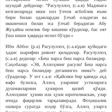
шундай дейдилар: “Расулуллоҳ (с.а.в) Мадинага
келганларида икки хил ўлчов асбоблик яъни
бири билан одамлардан ўлчаб оладиган ва
иккинчиси билан эса ўлчаб берадиган Абу
Жуҳайна номлик бир кишини кўрдилар, бас оят
ўша киши ҳаққида нозил бўлди.»
Ибн Аббос (р.а) Расулуллоҳ (с.а.в)дан қуйидаги
ҳадис шарифни ривоят қиладилар. Расулуллоҳ
(с.а.в) дедилар: «Беш нарса беш нарса биландир.
Саҳобалар: «Эй, Аллоҳнинг расули! Беш нарса
беш нарса биландир деганингиз нима?» деб
сўрадилар. У зот с.а.в: «Қайсики бир қавмда аҳд
вафо бузилса, Аллоҳ уларнинг устиларига
душманларини ҳукмрон қилиб қўяди.
Аллоҳнинг ҳукми ила ҳукм юритилмаскан, улар
ичида фақирлик тарқалаверади. Фоҳишалик
ошкора суратда зоҳир бўлса, Аллоҳ уларга