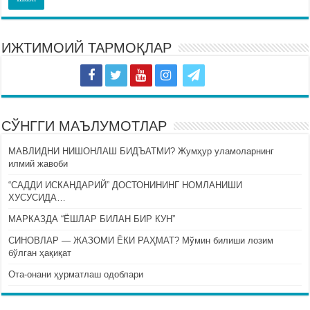
ИЖТИМОИЙ ТАРМОҚЛАР
СЎНГГИ МАЪЛУМОТЛАР
МАВЛИДНИ НИШОНЛАШ БИДЪАТМИ? Жумҳур уламоларнинг
илмий жавоби
“САДДИ ИСКАНДАРИЙ” ДОСТОНИНИНГ НОМЛАНИШИ
ХУСУСИДА…
МАРКАЗДА “ЁШЛАР БИЛАН БИР КУН”
СИНОВЛАР — ЖАЗОМИ ЁКИ РАҲМАТ? Мўмин билиши лозим
бўлган ҳақиқат
Ота-онани ҳурматлаш одоблари