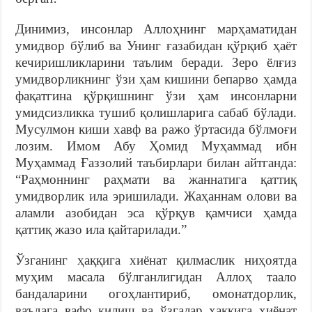
Динимиз, инсонлар Аллоҳнинг марҳаматидан
умидвор бўлиб ва Унинг ғазабидан қўрқиб ҳаёт
кечиришликларини таълим беради. Зеро ёлғиз
умидворликнинг ўзи ҳам кишини бепарво ҳамда
фақатгина қўрқишнинг ўзи ҳам инсонларни
умидсизликка тушиб қолишларига сабаб бўлади.
Мусулмон киши хавф ва ражо ўртасида бўлмоғи
лозим. Имом Абу Ҳомид Муҳаммад ибн
Муҳаммад Ғаззолий таъбирлари билан айтганда:
“Раҳмоннинг раҳмати ва жаннатига қаттиқ
умидворлик ила эришилади. Жаҳаннам олови ва
аламли азобидан эса қўрқув қамчиси ҳамда
қаттиқ жазо ила қайтарилади.”
Ўзганинг ҳаққига хиёнат қилмаслик ниҳоятда
муҳим масала бўлганлигидан Аллоҳ таало
бандаларини огоҳлантириб, омонатдорлик,
ваъдага вафо қилиш ва ўзгалар ҳаққига хиёнат