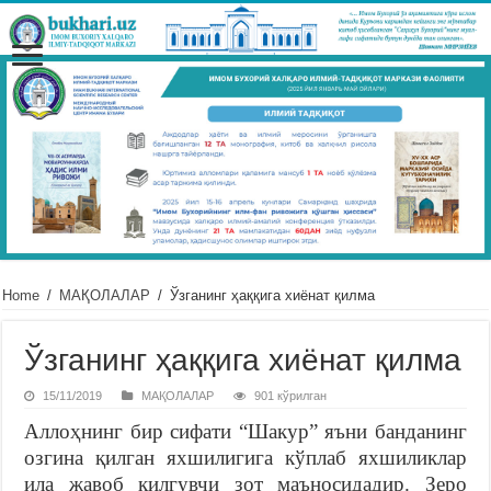
Home
/
МАҚОЛАЛАР
/
Ўзганинг ҳаққига хиёнат қилма
Ўзганинг ҳаққига хиёнат қилма
15/11/2019
МАҚОЛАЛАР
901 кўрилган
Аллоҳнинг бир сифати “Шакур” яъни банданинг
озгина қилган яхшилигига кўплаб яхшиликлар
ила жавоб қилгувчи зот маъносидадир. Зеро