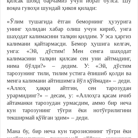
қилсак шояд барчамиз учун ибрат бўлса. Шу
воқеа гувоҳи шундай ҳикоя қилади:
«Ўлим тушагида ётган беморнинг ҳузурига
унинг ҳолидан хабар олиш учун кириб, унга
шаҳодат калимасини талқин қилдим. У эса ҳаргиз
калимани қайтармасди. Бемор ҳушига келгач,
унга: «Эй, дўстим! Мен сенга шаҳодат
калимасини талқин қилсам сен уни айтмадинг,
нима бўлди?» – дедим. У: «Эй, дўстим
тарозунинг тили, тилим устига ёпишиб қолди ва
менга калимани айтишимга йўл қўймади» – деди.
«Аллоҳ ҳаққи айтгин, сен тарозудан
урармидинг?» – десам, у: «Аллоҳга қасам ичиб
айтаманки тарозудан урмасдим, аммо бир неча
кун тарозунинг тўғри ёки нотўғрилигини
текширмай қўйган эдим» – деди.
Мана бу, бир неча кун тарозисининг тўғри ёки