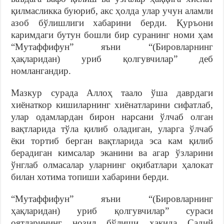
қилмасликка буюриб, акс ҳолда улар учун аламли
азоб бўлишлиги хабарини берди. Қуръони
каримдаги бутун бошли бир суранинг номи ҳам
“Мутаффифун” яъни “(Бировларнинг
ҳақларидан) уриб қолгувчилар” деб
номлангандир.
Мазкур сурада Аллоҳ таало ўша даврдаги
хиёнаткор кишиларнинг хиёнатларини сифатлаб,
улар одамлардан бирон нарсани ўлчаб олган
вақтларида тўла қилиб оладиган, уларга ўлчаб
ёки тортиб берган вақтларида эса кам қилиб
берадиган кимсалар эканини ва агар ўзларини
ўнглаб олмасалар уларнинг оқибатлари ҳалокат
билан хотима топиши хабарини берди.
“Мутаффифун” яъни “(Бировларнинг
ҳақларидан) уриб қолгувчилар” сураси
оятларининг нозил бўлиши ҳақида Садий