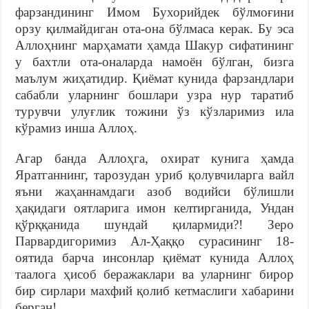
фарзандининг Имом Бухорийдек бўлмоғини
орзу қилмайдиган ота-она бўлмаса керак. Бу эса
Аллоҳнинг марҳамати ҳамда Шакур сифатининг
у бахтли ота-оналарда намоён бўлган, бизга
маълум жиҳатидир. Қиёмат кунида фарзандлари
сабабли уларнинг бошлари узра нур таратиб
турувчи улуғлик тожини ўз кўзларимиз ила
кўрамиз инша Аллоҳ.
Агар банда Аллоҳга, охират кунига ҳамда
Яратганнинг, тарозудан уриб қолувчиларга вайл
яъни жаҳаннамдаги азоб водийси бўлишли
ҳақидаги оятларига имон келтирганида, Ундан
қўрққанида шундай қилармиди?! Зеро
Парвардигоримиз Ал-Ҳаққо сурасининг 18-
оятида барча инсонлар қиёмат кунида Аллоҳ
таалога ҳисоб беражаклари ва уларнинг бирор
бир сирлари махфий қолиб кетмаслиги хабарини
берган!