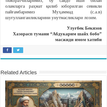
тижоратчиларимиз, бу савдо иши билан
оламларга раҳмат қилиб юборилган севикли
пайғамбаримиз Муҳаммад (с.а.в)
шуғулланганликларини унутмасликлари лозим.
Улуғбек Бекязов
Хазорасп тумани “Абдукарим шайх бобо”
масжиди имом хатиби
Related Articles