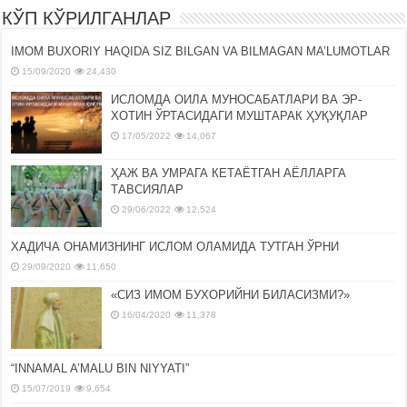
КЎП КЎРИЛГАНЛАР
IMOM BUXORIY HAQIDA SIZ BILGAN VA BILMAGAN MA’LUMOTLAR
15/09/2020
24,430
ИСЛОМДА ОИЛА МУНОСАБАТЛАРИ ВА ЭР-
ХОТИН ЎРТАСИДАГИ МУШТАРАК ҲУҚУҚЛАР
17/05/2022
14,067
ҲАЖ ВА УМРАГА КЕТАЁТГАН АЁЛЛАРГА
ТАВСИЯЛАР
29/06/2022
12,524
ХАДИЧА ОНАМИЗНИНГ ИСЛОМ ОЛАМИДА ТУТГАН ЎРНИ
29/09/2020
11,650
«СИЗ ИМОМ БУХОРИЙНИ БИЛАСИЗМИ?»
16/04/2020
11,378
“INNAMAL A’MALU BIN NIYYATI”
15/07/2019
9,654