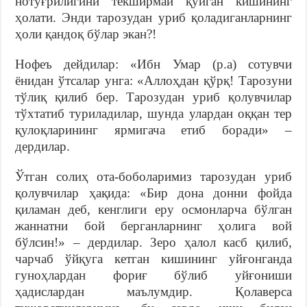
нотўғрилигини текширмай қўйган кишининг
ҳолати. Энди тарозудан уриб қоладиганларнинг
ҳоли қандоқ бўлар экан?!
Нофеъ дейдилар: «Ибн Умар (р.а) сотувчи
ёнидан ўтсалар унга: «Аллоҳдан қўрқ! Тарозуни
тўлиқ қилиб бер. Тарозудан уриб қолувчилар
тўхтатиб туриладилар, шунда улардан оққан тер
қулоқларининг ярмигача етиб боради» –
дердилар.
Ўтган солиҳ ота-боболаримиз тарозудан уриб
қолувчилар ҳақида: «Бир дона донни фойда
қиламан деб, кенглиги еру осмонларча бўлган
жаннатни бой берганларнинг ҳолига вой
бўлсин!» – дердилар. Зеро ҳалол касб қилиб,
чарчаб ўйқуга кетган кишининг уйғонганда
гуноҳлардан фориғ бўлиб уйғониши
ҳадислардан маълумдир. Қолаверса