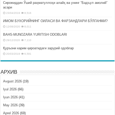
Сирожиддин Ўший раҳматуллоҳи алайҳ ва унинг “Бадъул амолий”
асари
23/04/2019
8,516
ИМОМ БУХОРИЙНИНГ ОИЛАСИ ВА ФАРЗАНДЛАРИ БЎЛГАНМИ?
12/08/2020
8,011
BAHS-MUNOZARA YURITISH ODOBLARI
29/12/2020
7,110
Қуръони карим қироатидаги зарурий одоблар
20/03/2019
6,591
АРХИВ
Avgust 2026
(19)
Iyul 2026
(66)
Iyun 2026
(41)
May 2026
(39)
Aprel 2026
(69)