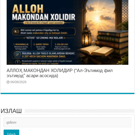
АЛЛОҲ МАКОНДАН ХОЛИДИР (“Ал-Эътимод фил
эътиқод” асари асосида)
06/08/2026
ИЗЛАШ