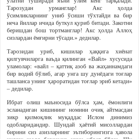
ўлатни туширади яъни ўлим кенг тарқалади.
Тарозудан урманглар! Акс ҳолда
ўсимликларнинг униб ўсиши тўхтайди ва бир
неча йиллар ичида буткул қуриб битади. Закотни
беришдан бош тортманглар! Акс ҳолда Аллоҳ
сизлардан ёмғирни тўсади.» дедилар.
Тарозидан уриб, кишилар ҳаққига хиёнат
қилгувчиларга ваъда қилинган «Вайл» хусусида
уламолар: «вайл – қаттиқ азоб ва жаҳаннамдаги
бир водий бўлиб, агар унга шу дунёдаги тоғлар
ташланса унинг ҳароратидан тоғлар эриб кетади»
– дедилар.
Ибрат олиш маъносида бўлса ҳам, ёмонлиги
эсланадиган кишининг номини очиқ айтмасдан
зикр қилмоқлик муқаддас Ислом динимиз
одобларидандир. Шундай ҳаётий мисоллардан
бирини сиз азизларнинг эътиборингизга ҳавола