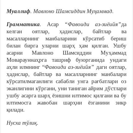
Муаллиф
. Мавлоно Шамсиддин Муҳаммад.
Грамматика
.
Асар
“Фавоиди аз-зиёийя”
да
келган оятлар, ҳадислар, байтлар ва
масалларнинг манбаларини кўрсатиб бериш
билан бирга уларни шарҳ ҳам қилган. Ушбу
асарни Мавлоно Шамсиддин Муҳаммад
Моварауннаҳрга ташриф буюрганида ундаги
аҳли илмнинг “
Фавоиди аз-зиёийя”
даги оятлар,
ҳадислар, байтлар ва масалларнинг манбалари
кўрсатилмаганлиги сабабли унга рағбатлари оз
эканлигини кўргани, уни таниган айрим дўстлари
ушбу асарга шарҳ ёзишни илтимос қилгани ва бу
илтимосга жавобан шарҳни ёзганини зикр
қилади.
Нусха тўлиқ
.