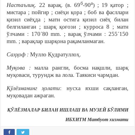
б
а
Настаълиқ
. 22 варақ. (в. 69
-90
) ; 19 қатор ;
мистара ; пойгир ; сиёҳи қора ; боб ва фасллари
қизил сиёҳда ; матн остига қизил сиёҳ билан
белгиланган ; шарқ қоғози ; курроса 8 ; матн
ўлчами : 170´80 mm. ; варақ ўлчами : 255´150
mm. ; варақлар шарқона рақамланмаган.
Саҳҳоф :
Мулло Қудратуллоҳ.
Муқова :
малла рангли, босма нақшли, шарқ
муқоваси, турундж ва лола. Таякиси чармдан.
Қўлёзманинг ҳолати
: нусха яхши сақланган,
муқовадан ажраган.
ҚЎЛЁЗМАЛАР БИЛАН ИШЛАШ ВА МУЗЕЙ БЎЛИМИ
ИБХИТМ Матбуот хизмати