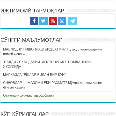
ИЖТИМОИЙ ТАРМОҚЛАР
СЎНГГИ МАЪЛУМОТЛАР
МАВЛИДНИ НИШОНЛАШ БИДЪАТМИ? Жумҳур уламоларнинг
илмий жавоби
“САДДИ ИСКАНДАРИЙ” ДОСТОНИНИНГ НОМЛАНИШИ
ХУСУСИДА…
МАРКАЗДА “ЁШЛАР БИЛАН БИР КУН”
СИНОВЛАР — ЖАЗОМИ ЁКИ РАҲМАТ? Мўмин билиши лозим
бўлган ҳақиқат
Ота-онани ҳурматлаш одоблари
КЎП КЎРИЛГАНЛАР