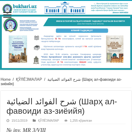
Home
/
ҚЎЛЁЗМАЛАР
/
شرح الفوائد الضيائية (Шарҳ ал-фавоиди аз-
зиёийя)
شرح الفوائد الضيائية (Шарҳ ал-
фавоиди аз-зиёийя)
15/11/2019
ҚЎЛЁЗМАЛАР
1,255 кўрилган
№ inv. MR 3/VIII