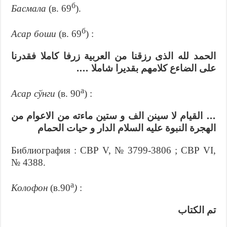
б
Басмала
(в. 69
).
б
Асар боши
(в. 69
) :
الحمد لله الذى رزقنا من العربية زرفا كاملا فقدرنا
على الضاءع كلامهم بقديرا شاملا ….
а
Асар сўнги
(в. 90
) :
… القيام لا سينن الف و ستين ماءته من الاعوام من
الهجرة النبوة عليه السلام الدار و حيات الحمام
Библиография : СВР V, № 3799-3806 ; СВР VI,
№ 4388.
a
Колофон
(в.90
)
:
تم الكتاب