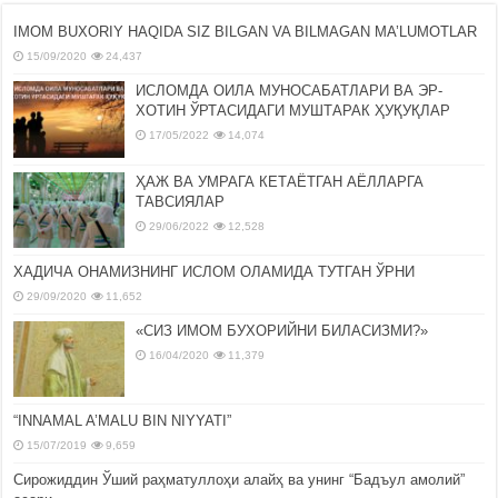
IMOM BUXORIY HAQIDA SIZ BILGAN VA BILMAGAN MA’LUMOTLAR
15/09/2020
24,437
ИСЛОМДА ОИЛА МУНОСАБАТЛАРИ ВА ЭР-
ХОТИН ЎРТАСИДАГИ МУШТАРАК ҲУҚУҚЛАР
17/05/2022
14,074
ҲАЖ ВА УМРАГА КЕТАЁТГАН АЁЛЛАРГА
ТАВСИЯЛАР
29/06/2022
12,528
ХАДИЧА ОНАМИЗНИНГ ИСЛОМ ОЛАМИДА ТУТГАН ЎРНИ
29/09/2020
11,652
«СИЗ ИМОМ БУХОРИЙНИ БИЛАСИЗМИ?»
16/04/2020
11,379
“INNAMAL A’MALU BIN NIYYATI”
15/07/2019
9,659
Сирожиддин Ўший раҳматуллоҳи алайҳ ва унинг “Бадъул амолий”