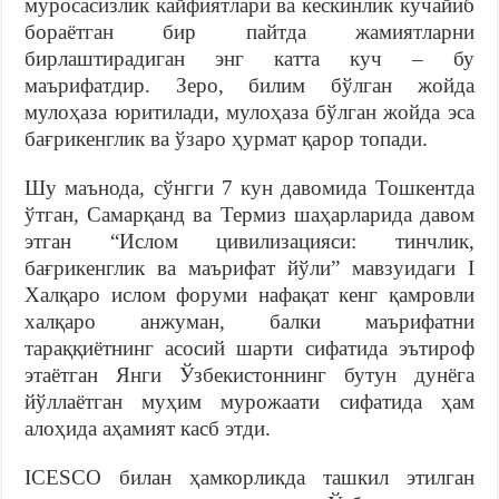
муросасизлик кайфиятлари ва кескинлик кучайиб
бораётган бир пайтда жамиятларни
бирлаштирадиган энг катта куч – бу
маърифатдир. Зеро, билим бўлган жойда
мулоҳаза юритилади, мулоҳаза бўлган жойда эса
бағрикенглик ва ўзаро ҳурмат қарор топади.
Шу маънода, сўнгги 7 кун давомида Тошкентда
ўтган, Самарқанд ва Термиз шаҳарларида давом
этган “Ислом цивилизацияси: тинчлик,
бағрикенглик ва маърифат йўли” мавзуидаги I
Халқаро ислом форуми нафақат кенг қамровли
халқаро анжуман, балки маърифатни
тараққиётнинг асосий шарти сифатида эътироф
этаётган Янги Ўзбекистоннинг бутун дунёга
йўллаётган муҳим мурожаати сифатида ҳам
алоҳида аҳамият касб этди.
ICESCO билан ҳамкорликда ташкил этилган