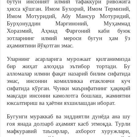
бутун инсоният илмий тафаккури ривожига
ҳисса қўшган. Имом Бухорий, Имом Термизий,
Имом Мотуридий, Абу Мансур Мотуридий,
Бурҳонуддин Марғиноний, Муҳаммад
Хоразмий, Аҳмад Фарғоний каби буюк
зотларнинг илмий мероси бугун ҳам ўз
аҳамиятини йўқотган эмас.
Уларнинг асарларига мурожаат қилганимизда
бир жиҳат алоҳида эътибор тортади. Бу
алломалар илмни фақат назарий билим сифатида
эмас, инсонни комилликка етакловчи куч
сифатида кўрган. Чунки маърифатнинг ҳақиқий
мақсади инсонни камолотга бошлаш, жамиятни
юксалтириш ва ҳаётни яхшилашдан иборат.
Бугунги мураккаб ва зиддиятли дунёда ана шу
ғоя янада долзарб аҳамият касб этмоқда. Турли
мафкуравий таъсирлар, ахборот хуружлари,