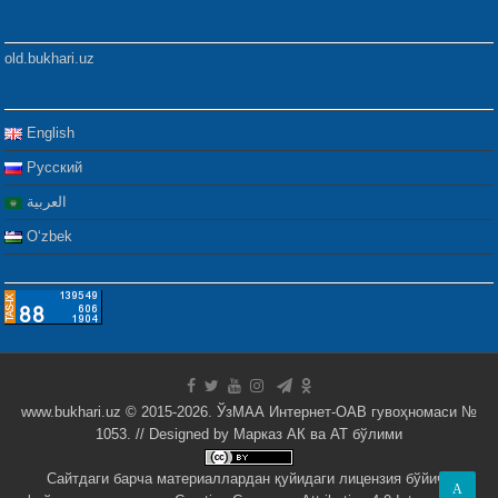
old.bukhari.uz
English
Русский
العربية
Oʻzbek
www.bukhari.uz © 2015-2026. ЎзМАА Интернет-ОАВ гувоҳномаси №
1053. // Designed by
Марказ АК ва АТ бўлими
Сайтдаги барча материаллардан қуйидаги лицензия бўйича
A