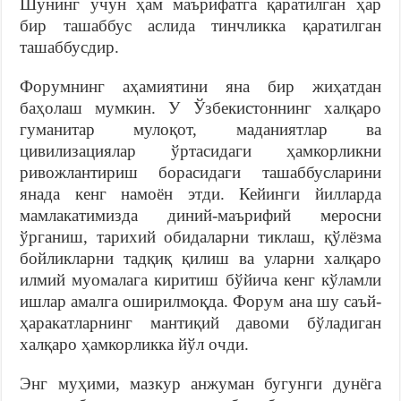
Шунинг учун ҳам маърифатга қаратилган ҳар
бир ташаббус аслида тинчликка қаратилган
ташаббусдир.
Форумнинг аҳамиятини яна бир жиҳатдан
баҳолаш мумкин. У Ўзбекистоннинг халқаро
гуманитар мулоқот, маданиятлар ва
цивилизациялар ўртасидаги ҳамкорликни
ривожлантириш борасидаги ташаббусларини
янада кенг намоён этди. Кейинги йилларда
мамлакатимизда диний-маърифий меросни
ўрганиш, тарихий обидаларни тиклаш, қўлёзма
бойликларни тадқиқ қилиш ва уларни халқаро
илмий муомалага киритиш бўйича кенг кўламли
ишлар амалга оширилмоқда. Форум ана шу саъй-
ҳаракатларнинг мантиқий давоми бўладиган
халқаро ҳамкорликка йўл очди.
Энг муҳими, мазкур анжуман бугунги дунёга