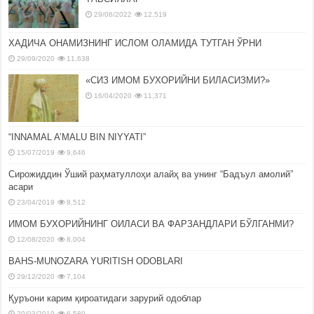
29/06/2022
12,519
ХАДИЧА ОНАМИЗНИНГ ИСЛОМ ОЛАМИДА ТУТГАН ЎРНИ
29/09/2020
11,638
«СИЗ ИМОМ БУХОРИЙНИ БИЛАСИЗМИ?»
16/04/2020
11,371
“INNAMAL A’MALU BIN NIYYATI”
15/07/2019
9,646
Сирожиддин Ўший раҳматуллоҳи алайҳ ва унинг “Бадъул амолий”
асари
23/04/2019
8,512
ИМОМ БУХОРИЙНИНГ ОИЛАСИ ВА ФАРЗАНДЛАРИ БЎЛГАНМИ?
12/08/2020
8,004
BAHS-MUNOZARA YURITISH ODOBLARI
29/12/2020
7,104
Қуръони карим қироатидаги зарурий одоблар
20/03/2019
6,589