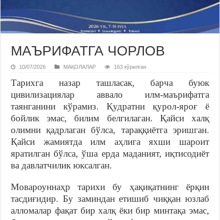
МАЪРИФАТГА ЧОРЛОВ
10/07/2026
МАҚОЛАЛАР
163 кўрилган
Тарихга назар ташласак, барча буюк
цивилизациялар аввало илм-маърифатга
таянганини кўрамиз. Қудратни қурол-яроғ ё
бойлик эмас, билим белгилаган. Қайси халқ
олимни қадрлаган бўлса, тараққиётга эришган.
Қайси жамиятда илм аҳлига яхши шароит
яратилган бўлса, ўша ерда маданият, иқтисодиёт
ва давлатчилик юксалган.
Мовароуннаҳр тарихи бу ҳақиқатнинг ёрқин
тасдиғидир. Бу заминдан етишиб чиққан юзлаб
алломалар фақат бир халқ ёки бир минтақа эмас,