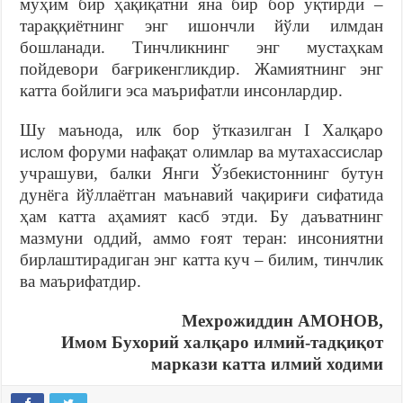
муҳим бир ҳақиқатни яна бир бор уқтирди –
тараққиётнинг энг ишончли йўли илмдан
бошланади. Тинчликнинг энг мустаҳкам
пойдевори бағрикенгликдир. Жамиятнинг энг
катта бойлиги эса маърифатли инсонлардир.
Шу маънода, илк бор ўтказилган I Халқаро
ислом форуми нафақат олимлар ва мутахассислар
учрашуви, балки Янги Ўзбекистоннинг бутун
дунёга йўллаётган маънавий чақириғи сифатида
ҳам катта аҳамият касб этди. Бу даъватнинг
мазмуни оддий, аммо ғоят теран: инсониятни
бирлаштирадиган энг катта куч – билим, тинчлик
ва маърифатдир.
Мехрожиддин АМОНОВ,
Имом Бухорий халқаро илмий-тадқиқот
маркази катта
илмий ходими