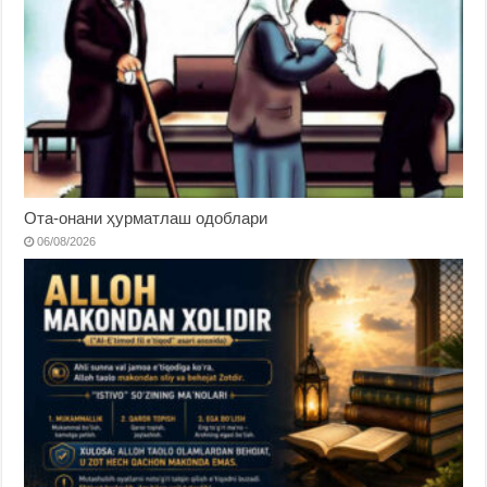
Ота-онани ҳурматлаш одоблари
06/08/2026