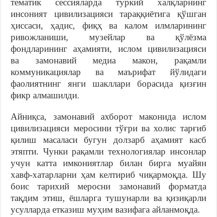
тематик сессияларда туркий халқларнинг
инсоният цивилизацияси тараққиётига қўшган
ҳиссаси, ҳадис, фиқҳ ва калом илмларининг
ривожланиши, музейлар ва қўлёзма
фондларининг аҳамияти, ислом цивилизацияси
ва замонавий медиа макон, рақамли
коммуникациялар ва маърифат йўлидаги
фаолиятнинг янги шакллари борасида қизғин
фикр алмашилди.
Айниқса, замонавий ахборот маконида ислом
цивилизацияси меросини тўғри ва холис тарғиб
қилиш масаласи бугун долзарб аҳамият касб
этяпти. Чунки рақамли технологиялар инсонлар
учун катта имкониятлар билан бирга муайян
хавф-хатарларни ҳам келтириб чиқармоқда. Шу
боис тарихий меросни замонавий форматда
тақдим этиш, ёшларга тушунарли ва қизиқарли
усулларда етказиш муҳим вазифага айланмоқда.