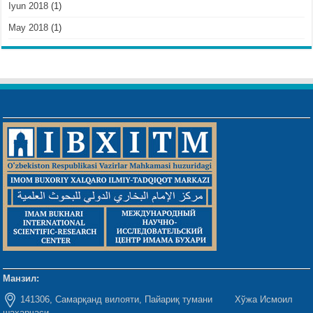
Iyun 2018
(1)
May 2018
(1)
Манзил:
141306, Самарқанд вилояти, Пайариқ тумани Хўжа Исмоил
шаҳарчаси