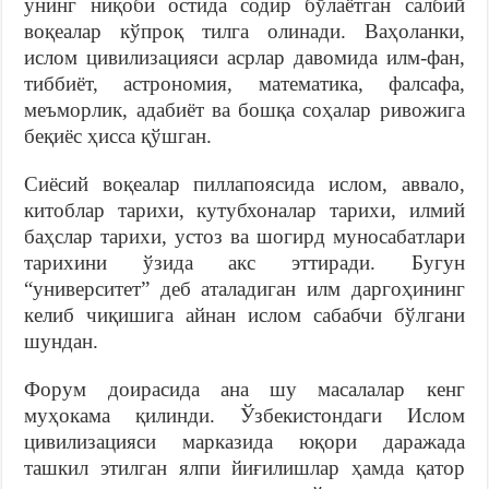
унинг ниқоби остида содир бўлаётган салбий
воқеалар кўпроқ тилга олинади. Ваҳоланки,
ислом цивилизацияси асрлар давомида илм-фан,
тиббиёт, астрономия, математика, фалсафа,
меъморлик, адабиёт ва бошқа соҳалар ривожига
беқиёс ҳисса қўшган.
Сиёсий воқеалар пиллапоясида ислом, аввало,
китоблар тарихи, кутубхоналар тарихи, илмий
баҳслар тарихи, устоз ва шогирд муносабатлари
тарихини ўзида акс эттиради. Бугун
“университет” деб аталадиган илм даргоҳининг
келиб чиқишига айнан ислом сабабчи бўлгани
шундан.
Форум доирасида ана шу масалалар кенг
муҳокама қилинди. Ўзбекистондаги Ислом
цивилизацияси марказида юқори даражада
ташкил этилган ялпи йиғилишлар ҳамда қатор