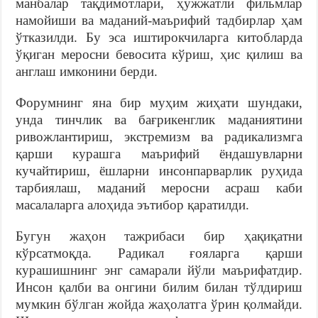
манбалар тақдимотлари, ҳужжатли фильмлар
намойиши ва маданий-маърифий тадбирлар ҳам
ўтказилди. Бу эса иштирокчиларга китобларда
ўқиган меросни бевосита кўриш, ҳис қилиш ва
англаш имконини берди.
Форумнинг яна бир муҳим жиҳати шундаки,
унда тинчлик ва бағрикенглик маданиятини
ривожлантириш, экстремизм ва радикализмга
қарши курашга маърифий ёндашувларни
кучайтириш, ёшларни инсонпарварлик руҳида
тарбиялаш, маданий меросни асраш каби
масалаларга алоҳида эътибор қаратилди.
Бугун жаҳон тажрибаси бир ҳақиқатни
кўрсатмоқда. Радикал ғояларга қарши
курашишнинг энг самарали йўли маърифатдир.
Инсон қалби ва онгини билим билан тўлдириш
мумкин бўлган жойда жаҳолатга ўрин қолмайди.