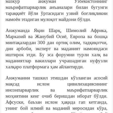
мазкур анжуман Ўзбекистоннинг
маърифатпарварлик анъаналари билан бугунги
тараққиёт йўли ўртасидаги узвий боғлиқликни
намоён этадиган мулоқот майдони бўлди.
Анжуманда Яқин Шарқ, Шимолий Африка,
Марказий ва Жанубий Осиё, Европа ва бошқа
минтақалардан 300 дан ортиқ олим, тадқиқотчи,
дин арбоби, эксперт ва маданият намояндаси
иштирок этди. Бу эса форумни турли халқ ва
маданиятлар вакиллари учрашадиган нуфузли
халқаро платформага ҳам айлантирди.
Анжуманни ташкил этишдан кўзланган асосий
мақсад ислом цивилизациясининг
инсонпарварлик ва маърифатпарварлик
моҳиятини кенг очиб беришдан иборат бўлди.
Афсуски, баъзан ислом ҳақида гап кетганда,
унинг бой илмий ва маданий меросидан кўра,