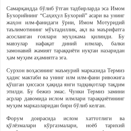
Самарқандда бўлиб ўтган тадбирларда эса Имом
Бухорийнинг “Саҳиҳул Бухорий” асари ва унинг
жаҳон илм-фанидаги ўрни, Имом Мотуридий
таълимотининг мўътадиллик, ақл ва маърифатга
асосланган ғоялари муҳокама қилинди. Бу
мавзулар нафақат диний илмлар, балки
замонавий жамият тараққиёти нуқтаи назаридан
ҳам муҳим аҳамиятга эга.
Сурхон воҳасининг маъмурий марказида Термиз
ҳадис мактаби ва унинг илм илм-фани ривожига
қўшган ҳиссаси ҳақида янги тадқиқотлар тақдим
этилди. Бу бежиз эмас. Чунки Термиз замини
асрлар давомида ислом илмлари тараққиётининг
муҳим марказларидан бири бўлиб келган.
Форум доирасида ислом хаттотлиги ва
қўлёзмалари кўргазмалари, ноёб тарихий