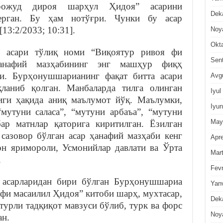
ожуд дироя шарҳул Ҳидоя” асарини
Dek
ерган. Бу ҳам нотўғри. Чунки бу асар
13:2/2033; 10:31].
Noy
Okt
 асари тўлиқ номи “Виқоятур ривоя фи
Sen
анафий мазҳабининг энг машҳур фиқҳ
ди. Бурҳонушшарианинг фақат битта асари
Avg
қланиб қолган. Манбаларда тилга олинган
Iyul
иги ҳақида аниқ маълумот йўқ. Маълумки,
Iyun
мутуни саласа”, “мутуни арбаъа”, “мутуни
May
ар матнлар қаторига киритилган. Ёзилган
 сазовор бўлган асар ҳанафий мазҳаби кенг
Apre
он яримороли, Усмонийлар давлати ва Ўрта
Mar
.
Fevr
 асарларидан бири бўлган Бурҳонушшариа
Yan
фи масаилил Ҳидоя” китоби шарҳ, мухтасар,
Dek
 турли тадқиқот мавзуси бўлиб, турк ва форс
Noy
ан.