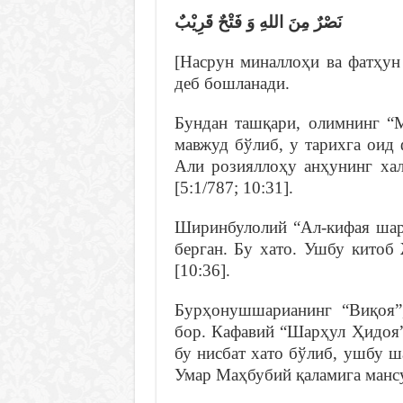
نَصْرٌ مِنَ اللهِ وَ فَتْحٌ قَرِيْبٌ
[Насрун миналлоҳи ва фатҳун
деб бошланади.
Бундан ташқари, олимнинг “
мавжуд бўлиб, у тарихга оид
Али розияллоҳу анҳунинг хал
[5:1/787; 10:31].
Ширинбулолий “Ал-кифая шар
берган. Бу хато. Ушбу китоб
[10:36].
Бурҳонушшарианинг “Виқоя”,
бор. Кафавий “Шарҳул Ҳидоя”
бу нисбат хато бўлиб, ушбу
Умар Маҳбубий қаламига мансу