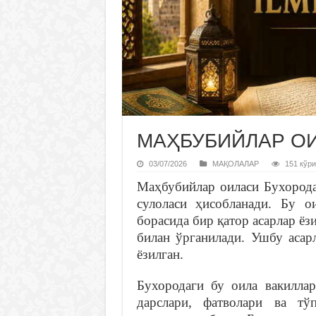
МАҲБУБИЙЛАР О
03/07/2026
МАҚОЛАЛАР
151 кўри
Маҳбубийлар оиласи Бухорода
сулоласи ҳисобланади. Бу 
борасида бир қатор асарлар ёз
билан ўрганилади. Ушбу асар
ёзилган.
Бухородаги бу оила вакилла
дарслари, фатволари ва тў