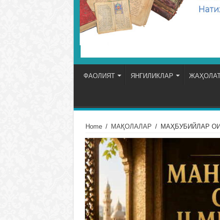
ФАОЛИЯТ
ЯНГИЛИКЛАР
ЖАҲОЛАТ
Home
/
МАҚОЛАЛАР
/
МАҲБУБИЙЛАР О