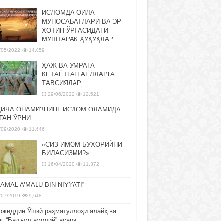
ИСЛОМДА ОИЛА
МУНОСАБАТЛАРИ ВА ЭР-
ХОТИН ЎРТАСИДАГИ
МУШТАРАК ҲУҚУҚЛАР
/05/2022
14,059
ҲАЖ ВА УМРАГА
КЕТАЁТГАН АЁЛЛАРГА
ТАВСИЯЛАР
29/06/2022
12,521
ДИЧА ОНАМИЗНИНГ ИСЛОМ ОЛАМИДА
ГАН ЎРНИ
/09/2020
11,646
«СИЗ ИМОМ БУХОРИЙНИ
БИЛАСИЗМИ?»
16/04/2020
11,372
NAMAL A’MALU BIN NIYYATI”
/07/2019
9,648
ожиддин Ўший раҳматуллоҳи алайҳ ва
нг “Бадъул амолий” асари