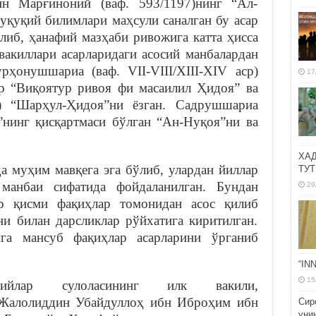
ин Марғиноний (ваф. 593/1197)нинг “Ал-
уқуқий билимлари маҳсули саналган бу асар
либ, ҳанафий мазҳаби ривожига катта ҳисса
вакиллари асарларидаги асосий манбалардан
ҳонушшариа (ваф. VII-VIII/ХIII-ХIV аср)
17
р “Виқоятур ривоя фи масаилил Ҳидоя” ва
) “Шарҳул-Ҳидоя”ни ёзган. Садрушшариа
”нинг қисқартмаси бўлган “Ан-Нуқоя”ни ва
ХА
а муҳим мавқега эга бўлиб, улардан йиллар
ТУТ
манбаи сифатида фойдаланилган. Бундан
29
ир қисми фақиҳлар томонидан асос қилиб
и билан дарсликлар рўйхатига киритилган.
га мансуб фақиҳлар асарларини ўрганиб
“IN
15
бийлар сулоласининг илк вакили,
Жалолиддин Убайдуллоҳ ибн Иброҳим ибн
Сир
уни