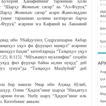
Бухорий Ҳанафийнинг таржимаи ҳоли
23
нг “Шарҳу Жомиъис сағир” ва “Ал-Фуруқ”
 “Шарҳу Жомиъис сағир” асари Жамолиддин
ИМ
ФА
 унинг таржимаи ҳолини келтирган барча
12
-Фуруқ” асарини эса Кафавий ва Лакнавий
BAH
29
ҳмад ибн Убайдуллоҳ Содрушшариа Акбар
Қур
анқиҳул уқул фи фуруқил манқул” асарини
20
авоидул баҳия” китобларида “Талқиҳул уқул
2:25; 8:115]. “Мўъжамул муаллифин” соҳиби
 уқуд фил фуруқи байна аҳлин нуқуд” деб
АР
шфуз зунун”да “Талқиҳул Маҳбубий” деб
Avg
Iyul
яна бир вакили Умар ибн Аҳмад бўлиб,
Iyun
шҳур. Олим “Ҳидоя”нинг шарҳи “Ниҳаятул
May
сарини ёзган. Ушбу шарҳ “Ҳидоя”нинг илк
. Китобнинг аввали:
Apre