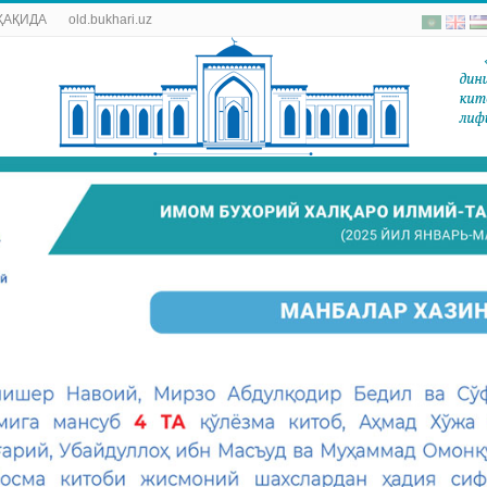
ҲАҚИДА
old.bukhari.uz