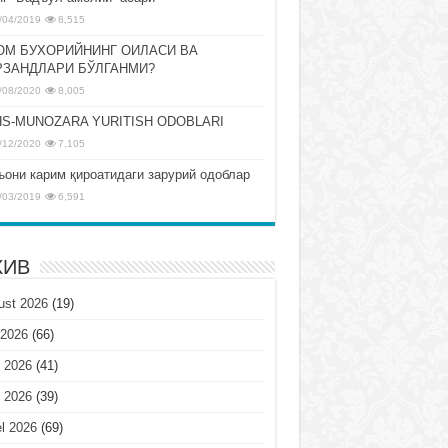
/04/2019
8,515
ОМ БУХОРИЙНИНГ ОИЛАСИ ВА
РЗАНДЛАРИ БЎЛГАНМИ?
/08/2020
8,005
S-MUNOZARA YURITISH ODOBLARI
/12/2020
7,105
ъони карим қироатидаги зарурий одоблар
/03/2019
6,591
ХИВ
ust 2026
(19)
 2026
(66)
 2026
(41)
 2026
(39)
l 2026
(69)