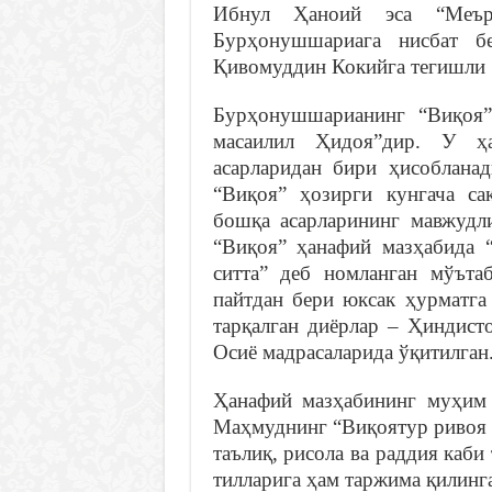
Ибнул Ҳаноий эса “Меър
Бурҳонушшариага нисбат б
Қивомуддин Кокийга тегишли [
Бурҳонушшарианинг “Виқоя”
масаилил Ҳидоя”дир. У ҳ
асарларидан бири ҳисоблана
“Виқоя” ҳозирги кунгача са
бошқа асарларининг мавжудл
“Виқоя” ҳанафий мазҳабида “
ситта” деб номланган мўътаб
пайтдан бери юксак ҳурматга
тарқалган диёрлар – Ҳиндист
Осиё мадрасаларида ўқитилган
Ҳанафий мазҳабининг муҳим
Маҳмуднинг “Виқоятур ривоя 
таълиқ, рисола ва раддия каби
тилларига ҳам таржима қилинг