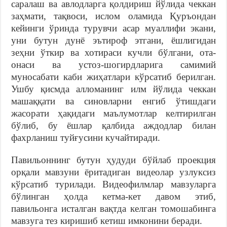
саралаш ва авлодларга қолдириш йўлида чеккан
заҳмати, тақвоси, ислом оламида Қуръондан
кейинги ўринда турувчи асар муаллифи экани,
уни бутун дунё эътироф этгани, ёшлигидан
зеҳни ўткир ва хотираси кучли бўлгани, ота-
онаси ва устоз-шогирдларига самимий
муносабати каби жиҳатлари кўрсатиб берилган.
Ушбу қисмда алломанинг илм йўлида чеккан
машаққати ва синовларни енгиб ўтишдаги
жасорати ҳақидаги маълумотлар келтирилган
бўлиб, бу ёшлар қалбида аждодлар билан
фахрланиш туйғусини кучайтиради.
Павильоннинг бутун ҳудуди бўйлаб проекция
орқали мавзуни ёритадиган видеолар узлуксиз
кўрсатиб турилади. Видеофилмлар мавзуларга
бўлинган ҳолда кетма-кет давом этиб,
павильонга исталган вақтда келган томошабинга
мавзуга тез киришиб кетиш имконини беради.