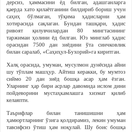
дерсиз, ҳаммасини ёд билган, адашганларга
қаерда хато қилаётганини билдириб бориш учун
саҳиҳ бўлмаган, тўқима ҳадисларни ҳам
хотирасида сақлаган. Бундан ташқари, ҳадис
ривоят қилувчилардан 80 мингтасининг
таржимаи ҳолини ёд билган. Юз минглаб ҳадис
орасидан 7500 дан зиёдини ўта синчковлик
билан саралаб, «Саҳиҳул-Бухорий»га киритган.
Халқ орасида, умуман, мусулмон дунёсида айни
шу тўплам машҳур. Айтиш керакки, бу мумтоз
сиймо 20 дан зиёд бошқа асар ҳам ёзган.
Уларнинг ҳар бири асрлар давомида ислом дини
пойдеворини мустаҳкамлашга хизмат қилиб
келаяпти.
Таърифлар билан танишишни ҳам
ҳамюртларнинг ўзига қолдирамиз, лекин умуман
тавсифсиз ўтиш ҳам ноқулай. Шу боис бошқа