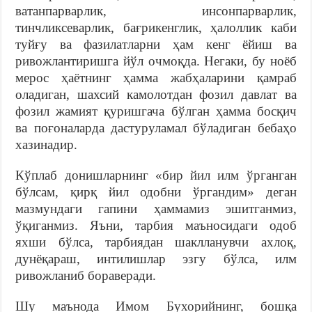
ватанпарварлик, инсонпарварлик,
тинчликсеварлик, бағрикенглик, ҳалоллик каби
туйғу ва фазилатларни ҳам кенг ёйиш ва
ривожлантиришга йўл очмоқда. Негаки, бу ноёб
мерос ҳаётнинг ҳамма жабҳаларини қамраб
оладиган, шахсий камолотдан фозил давлат ва
фозил жамият қуришгача бўлган ҳамма босқич
ва поғоналарда дастуруламал бўладиган бебаҳо
хазинадир.
Кўплаб донишларнинг «бир йил илм ўрганган
бўлсам, қирқ йил одобни ўргандим» деган
мазмундаги гапини ҳаммамиз эшитганмиз,
ўқиганмиз. Яъни, тарбия маъносидаги одоб
яхши бўлса, тарбиядан шаклланувчи ахлоқ,
дунёқараш, интилишлар эзгу бўлса, илм
ривожланиб бораверади.
Шу маънода Имом Бухорийнинг, бошқа