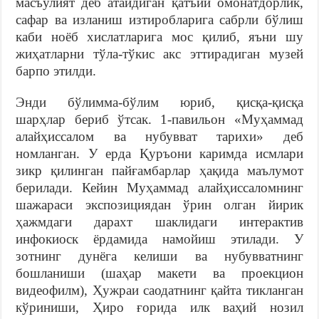
масъулият деб атайдиган қатъий омонатдорлик,
сафар ва изланиш изтиробларига сабрли бўлиш
каби ноёб хислатларига мос қилиб, яъни шу
жиҳатларни тўла-тўкис акс эттирадиган музей
барпо этилди.
Энди бўлимма-бўлим юриб, қисқа-қисқа
шарҳлар бериб ўтсак. 1-павильон «Муҳаммад
алайҳиссалом ва нубувват тарихи» деб
номланган. У ерда Қуръони каримда исмлари
зикр қилинган пайғамбарлар ҳақида маълумот
берилади. Кейин Муҳаммад алайҳиссаломнинг
шажараси экспозициядан ўрин олган йирик
ҳажмдаги дарахт шаклидаги интерактив
инфокиоск ёрдамида намойиш этилади. У
зотнинг дунёга келиши ва нубувватнинг
бошланиши (шаҳар макети ва проекцион
видеофилм), Ҳужраи саодатнинг қайта тикланган
кўриниши, Ҳиро ғорида илк ваҳий нозил