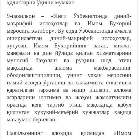
ҳадисларни ўқиши мумкин.
9-павильон – «Янги Ўзбекистонда диний-
маърифий ислоҳотлар ва Имом Бухорий
меросига эътибор». Бу ерда Ўзбекистонда амалга
оширилаётган диний-маърифий ислоҳотлар,
хусусан, Имом Бухорийнинг ватан, миллат
манфаати ва дин йўлида қилган хизматларини
муносиб баҳолаш ва руҳини шод этиш
мақсадида аллома мақбарасининг
ободонлаштирилиши, унинг улкан меросини
илмий асосда ўрганиш ва халқимизга етказишга
қаратилган таржима ва нашр ишлари, аллома
асарларини юртимиз ва жаҳон жамоатчилиги
орасида кенг тарғиб этиш мақсадида қабул
қилинган ҳуқуқий-меъёрий ҳужжатлар ҳақида
маълумот берилган.
Павильоннинг алоҳида қисмидан «Имом