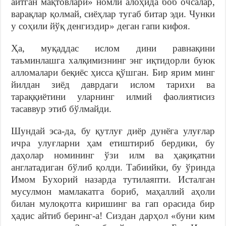
айтган мақтовлари» номли алоҳида боб очсалар,
варақлар қолмай, сиёҳлар тугаб битар эди. Чунки
у соҳили йўқ денгиздир» деган гапи кифоя.
Ҳа, муқаддас ислом дини равнақини
таъминлашга халқимизнинг энг иқтидорли буюк
алломалари беқиёс ҳисса қўшган. Бир ярим минг
йилдан зиёд даврдаги ислом тарихи ва
тараққиётини уларнинг илмий фаолиятисиз
тасаввур этиб бўлмайди.
Шундай эса-да, бу қутлуғ диёр дунёга улуғлар
ичра улуғларни ҳам етиштириб бердики, бу
даҳолар номининг ўзи илм ва ҳақиқатни
англатадиган бўлиб қолди. Табиийки, бу ўринда
Имом Бухорий назарда тутилаяпти. Исталган
мусулмон мамлакатга бориб, маҳаллий аҳоли
билан мулоқотга киришинг ва гап орасида бир
ҳадис айтиб беринг-а! Сиздан дарҳол «буни ким