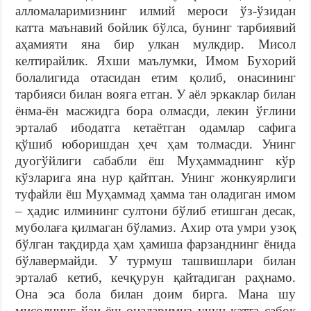
алломаларимизнинг илмий мероси ўз-ўзидан
катта маънавий бойлик бўлса, бунинг тарбиявий
аҳамияти яна бир улкан мулкдир. Мисол
келтирайлик. Яхши маълумки, Имом Бухорий
болалигида отасидан етим қолиб, онасининг
тарбияси билан вояга етган. У аёл эркаклар билан
ёнма-ён масжидга бора олмасди, лекин ўғлини
эрталаб ибодатга кетаётган одамлар сафига
қўшиб юборишдан ҳеч ҳам толмасди. Унинг
дуогўйлиги сабабли ёш Муҳаммаднинг кўр
кўзларига яна нур қайтган. Унинг жонкуярлиги
туфайли ёш Муҳаммад ҳамма тан оладиган имом
– ҳадис илмининг султони бўлиб етишган десак,
муболаға қилмаган бўламиз. Ахир ота умри узоқ
бўлган тақдирда ҳам ҳамиша фарзанднинг ёнида
бўлавермайди. У турмуш ташвишлари билан
эрталаб кетиб, кечқурун қайтадиган раҳнамо.
Она эса бола билан доим бирга. Мана шу
мисолнинг ўзи ёш оналаримиз учун катта сабоқ