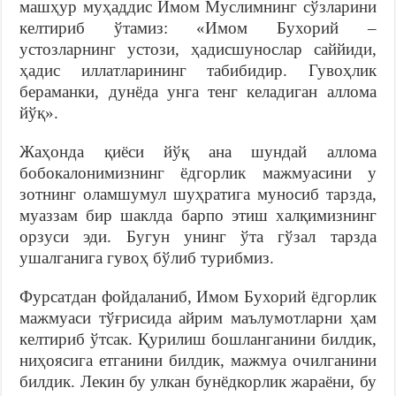
машҳур муҳаддис Имом Муслимнинг сўзларини
келтириб ўтамиз: «Имом Бухорий –
устозларнинг устози, ҳадисшунослар саййиди,
ҳадис иллатларининг табибидир. Гувоҳлик
бераманки, дунёда унга тенг келадиган аллома
йўқ».
Жаҳонда қиёси йўқ ана шундай аллома
бобокалонимизнинг ёдгорлик мажмуасини у
зотнинг оламшумул шуҳратига муносиб тарзда,
муаззам бир шаклда барпо этиш халқимизнинг
орзуси эди. Бугун унинг ўта гўзал тарзда
ушалганига гувоҳ бўлиб турибмиз.
Фурсатдан фойдаланиб, Имом Бухорий ёдгорлик
мажмуаси тўғрисида айрим маълумотларни ҳам
келтириб ўтсак. Қурилиш бошланганини билдик,
ниҳоясига етганини билдик, мажмуа очилганини
билдик. Лекин бу улкан бунёдкорлик жараёни, бу