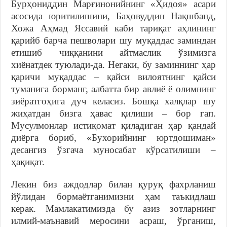
Бурҳониддин Марғинонийнинг «Ҳидоя» асари
асосида юритилишини, Баҳовуддин Нақшбанд,
Хожа Аҳмад Яссавий каби тариқат аҳлининг
қарийб барча пешволари шу муқаддас заминдан
етишиб чиққанини айтмаслик ўзимизга
хиёнатдек туюлади-да. Негаки, бу заминнинг ҳар
қаричи муқаддас – қайси вилоятнинг қайси
туманига борманг, албатта бир авлиё ё олимнинг
зиёратгоҳига дуч келасиз. Бошқа халқлар шу
жиҳатдан бизга ҳавас қилиши – бор гап.
Мусулмонлар истиқомат қиладиган ҳар қандай
диёрга бориб, «Бухорийнинг юртдошиман»
десангиз ўзгача муносабат кўрсатилиши –
ҳақиқат.
Лекин биз аждодлар билан қуруқ фахрланиш
йўлидан бормаётганимизни ҳам таъкидлаш
керак. Мамлакатимизда бу азиз зотларнинг
илмий-маънавий меросини асраш, ўрганиш,