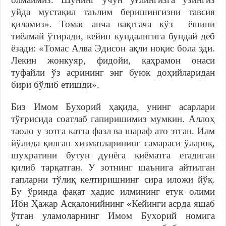
уйда мустақил таълим беришингизни тавсия
қиламиз». Томас анча вақтгача кўз ёшини
тиёлмай ўтиради, кейин кундалигига бундай деб
ёзади: «Томас Алва Эдисон ақли ноқис бола эди.
Лекин жонкуяр, фидойи, қаҳрамон онаси
туфайли ўз асрининг энг буюк доҳийларидан
бири бўлиб етишди».
Биз Имом Бухорий ҳақида, унинг асарлари
тўғрисида соатлаб гапиришимиз мумкин. Аллоҳ
таоло у зотга катта фазл ва шараф ато этган. Илм
йўлида қилган хизматларининг самараси ўлароқ,
шуҳратини бутун дунёга қиёматга етадиган
қилиб тарқатган. У зотнинг шаънига айтилган
гапларни тўлиқ келтиришнинг сира иложи йўқ.
Бу ўринда фақат ҳадис илмининг етук олими
Ибн Ҳажар Асқалонийнинг «Кейинги асрда яшаб
ўтган уламоларнинг Имом Бухорий номига