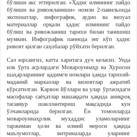
бўлиши акс эттирилган. «Ҳадис илмининг пайдо
бўлиши ва ривожланиши» номли 2-павильонда
экспонатлар, инфографик, аудио ва визуал
материаллар орқали ҳадис илмининг пайдо
бўлиш ва ривожланиш тарихи билан танишиш
мумкин. Инфографик паннода энг кўп ҳадис
ривоят қилган саҳобалар рўйхати берилган.
Сал юрсангиз, катта харитага дуч келасиз. Унда
илк ўрта асрлардаги Мовароуннаҳр ва Хуросон
шаҳарларининг қадимги номлари ҳамда тарихий-
маданий марказлар ва вилоятлар ажратиб
кўрсатилган. Карвон йўллари ва улар ўртасидаги
масофалар саёҳатлар машаққати ҳақида аниқроқ
тасаввур шакллантириш мақсадида кун
ўлчамларида берилган. Ён томонларда
мовароуннаҳрлик муҳаддис уламоларнинг
таржимаи ҳоли ва илмий мероси ҳақида
маълумотлар, витриналарда уларнинг