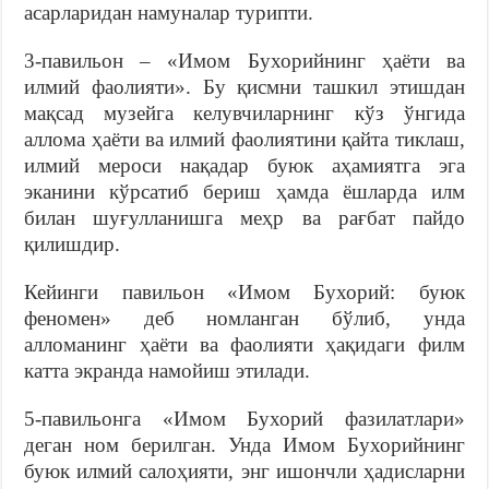
асарларидан намуналар турипти.
3-павильон – «Имом Бухорийнинг ҳаёти ва
илмий фаолияти». Бу қисмни ташкил этишдан
мақсад музейга келувчиларнинг кўз ўнгида
аллома ҳаёти ва илмий фаолиятини қайта тиклаш,
илмий мероси нақадар буюк аҳамиятга эга
эканини кўрсатиб бериш ҳамда ёшларда илм
билан шуғулланишга меҳр ва рағбат пайдо
қилишдир.
Кейинги павильон «Имом Бухорий: буюк
феномен» деб номланган бўлиб, унда
алломанинг ҳаёти ва фаолияти ҳақидаги филм
катта экранда намойиш этилади.
5-павильонга «Имом Бухорий фазилатлари»
деган ном берилган. Унда Имом Бухорийнинг
буюк илмий салоҳияти, энг ишончли ҳадисларни