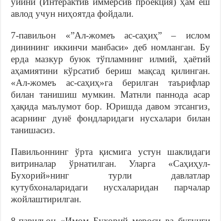
ўйини (Интерактив иммерсив проекция) ҳам ёш
авлод учун ниҳоятда фойдали.
7-павильон «”Ал-жомеъ ас-саҳиҳ” – ислом
динининг иккинчи манбаси» деб номланган. Бу
ерда мазкур буюк тўпламнинг илмий, ҳаётий
аҳамиятини кўрсатиб бериш мақсад қилинган.
«Ал-жомеъ ас-саҳиҳ»га берилган таърифлар
билан танишиш мумкин. Матнли паннода асар
ҳақида маълумот бор. Юришда давом этсангиз,
асарнинг дунё фондларидаги нусхалари билан
танишасиз.
Павильоннинг ўрта қисмига устун шаклидаги
витриналар ўрнатилган. Уларга «Саҳиҳул-
Бухорий»нинг турли давлатлар
кутубхоналаридаги нусхаларидан парчалар
жойлаштирилган.
8-павильон «Имом Бухорий мероси ва бугунги