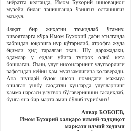
зиёратга келганда, Имом Бухорий инновацион
музейи билан танишганда ўзингиз олганингиз
маъқул.
Фақат бир жиҳатни таъкидлаб ўтамиз:
ривоятларга кўра Имом Бухорий дафн этилганда
қабридан юқорига нур кўтарилиб, атрофга жуда
ёқимли ҳид таралган экан. Шу даражадаки,
одамлар у ердан уйига тупроқ олиб кета
бошлаган. Яъни, улуғ инсонларнинг улуғворлиги
вафотидан кейин ҳам муаззамлигича қолаверади.
Ана шундай буюк инсон номидаги мажмуа
очилган ушбу саодатли кунларда улуғларнинг
ҳамма нарсаси улуғвор бўлаверишини тасдиқлаб,
бунга яна бир марта амин бўлиб турибмиз!
Анвар БОБОЕВ,
Имом Бухорий халқаро илмий-тадқиқот
маркази илмий ходими