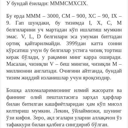
У бундай ёзилади: MMMCMXCIX.
Бу ерда MMM – 3000, CM – 900, XC – 90, IX –
9. Гап шундаки, бу тизимда I, X, C, M
белгиларини уч мартадан кўп ишлатиш мумкин
эмас. V, L, D белгилари эса умуман биттадан
ортиқ қайтарилмайди. 3999дан катта сонни
кўрсатиш учун бу белгилар устига чизиқ тортиш
керак бўлади, у рақамни минг карра оширади.
Масалан, чизиқли V – беш мингни, чизиқли M –
миллионни англатади. Очиғини айтганда, бундай
тизим жиддий изланишлар учун яроқсиздир.
Бошқа алломаларимизнинг илмий жасорати ва
фаннинг олий пештахтасига зарҳал ҳарфлар
билан битилган кашфиётларидан ҳам кўп мисол
келтириш мумкин. Лекин, ўйлаймизки, шунинг
ўзи кифоя. Зеро, ақл эгалари уларни аллақачон ўз
тафаккури билан қалбига сингдириб бўлган.