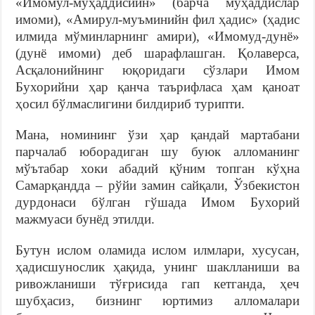
«Имомул-муҳаддисийн» (барча муҳаддислар
имоми), «Амирул-муъминийн фил ҳадис» (ҳадис
илмида мўминларнинг амири), «Имомуд-дунё»
(дунё имоми) деб шарафлашган. Қолаверса,
Асқалонийнинг юқоридаги сўзлари Имом
Бухорийни ҳар қанча таърифласа ҳам қаноат
ҳосил бўлмаслигини билдириб турипти.
Мана, номининг ўзи ҳар қандай мартабани
парчалаб юборадиган шу буюк алломанинг
мўътабар хоки абадий қўним топган кўҳна
Самарқандда – рўйи замин сайқали, Ўзбекистон
дурдонаси бўлган гўшада Имом Бухорий
мажмуаси бунёд этилди.
Бутун ислом оламида ислом илмлари, хусусан,
ҳадисшунослик ҳақида, унинг шаклланиши ва
ривожланиши тўғрисида гап кетганда, ҳеч
шубҳасиз, бизнинг юртимиз алломалари