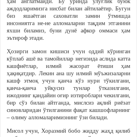
ҳам англатмайди. Бу ўринда улуғлик буюк
аждодларимизга нисбат билан айтилаётир. Бугун
биз яшаётган саховатли замин ўтмишда
инсониятга не-не алломаларни тақдим этганини
яхши биламиз, буни дунё афкор оммаси ҳам
эътироф этади.
Ҳозирги замон кишиси учун оддий кўринган
кўплаб ашё ва тамойиллар негизида аслида катта
кашфиётлар, илмий жасорат ётиши ҳам
ҳақиқатдир. Лекин ана шу илмий мўъжизаларни
кашф этмоқ учун қанча кўз нури тўкилгани,
қанча-қанча уйқусиз тунлар ўтказилгани,
ижоднинг қандайин оғир изтироблари чекилгани,
бир сўз билан айтганда, мислсиз ақлий риёзат
синовларидан ўтилганини фақат кашшофларнинг
– олиму алломаларимизнинг ўзи билади.
Мисол учун, Хоразмий бобо жидду жаҳд қилиб