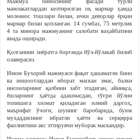
Мажмуа биносининг фасади турли
мамлакатлардан келтирилган оқ мармар ҳамда
молеанос тошлари билан, ички деворлар ёрқин
мармар билан қопланган. 14 гумбаз, 75 метрлик
4 та минора мажмуанинг салобати ваҳайбатини
янада оширади.
Қолганини зиёратга борганда йўл-йўлакай билиб
олаверасиз.
Имом Бухорий мажмуаси фақат ҳашаматли бино
ва иншоотлардан иборат маскан эмас, балки
инсонларнинг қалбини забт этадиган, айниқса,
ёшларнинг ҳаётда адашмасдан, тўғри йўлни
топишига хизмат қиладиган илмий даргоҳ,
маърифат ўчоғи, шунинг баробарида, буюк
муҳаддиснинг ибратли ҳаёти ва серқирра
фаолиятини акс эттирувчи муборак маскандир.
Ислом оламида Имом Бухорийдек юксак мақом