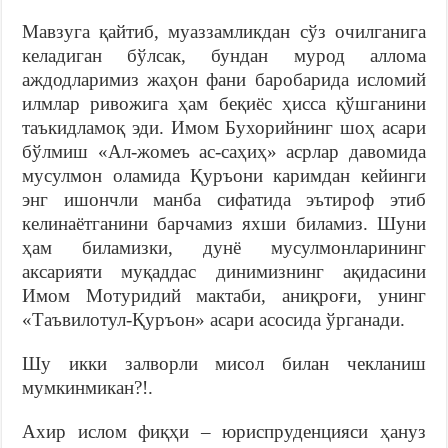
Мавзуга қайтиб, муаззамликдан сўз очилганига
келадиган бўлсак, бундан мурод аллома
аждодларимиз жаҳон фани баробарида исломий
илмлар ривожига ҳам беқиёс ҳисса қўшганини
таъкидламоқ эди. Имом Бухорийнинг шоҳ асари
бўлмиш «Ал-жомеъ ас-саҳиҳ» асрлар давомида
мусулмон оламида Қуръони каримдан кейинги
энг ишончли манба сифатида эътироф этиб
келинаётганини барчамиз яхши биламиз. Шуни
ҳам биламизки, дунё мусулмонларининг
аксарияти муқаддас динимизнинг ақидасини
Имом Мотуридий мактаби, аниқроғи, унинг
«Таъвилотул-Қуръон» асари асосида ўрганади.
Шу икки залворли мисол билан чекланиш
мумкинмикан?!.
Ахир ислом фиқҳи – юриспруденцияси ҳануз