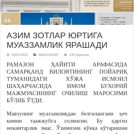
АЗИМ ЗОТЛАР ЮРТИГА
МУАЗЗАМЛИК ЯРАШАДИ
03/07/2026
МАҚОЛАЛАР
245 кўрилган
РАМАЗОН ҲАЙИТИ АРАФАСИДА
САМАРҚАНД ВИЛОЯТИНИНГ ПОЙАРИҚ
ТУМАНИДАГИ ХЎЖА ИСМОИЛ
ШАҲАРЧАСИДА ИМОМ БУХОРИЙ
МАЖМУАСИНИНГ ОЧИЛИШ МАРОСИМИ
БЎЛИБ ЎТДИ.
Мавзунинг муаззамликдан белгилангани ҳеч
кимни таажжубга солмасин. Бу ҳаргиз
нокамтарлик эмас. Ўзимизни кўкка кўтаришни