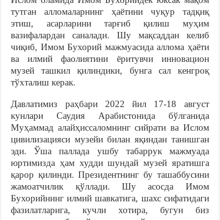
тутган алломаларнинг ҳаётини чуқур тадқиқ
этиш, асарларини тарғиб қилиш муҳим
вазифалардан саналади. Шу мақсаддан келиб
чиқиб, Имом Бухорий мажмуасида аллома ҳаёти
ва илмий фаолиятини ёритувчи инновацион
музей ташкил қилиндики, бунга сал кенгроқ
тўхталиш керак.
Давлатимиз раҳбари 2022 йил 17-18 август
кунлари Саудия Арабистонида бўлганида
Муҳаммад алайҳиссаломнинг сийрати ва Ислом
цивилизацияси музейи билан яқиндан танишган
эди. Ўша паллада ушбу табаррук мажмуада
юртимизда ҳам худди шундай музей яратишга
қарор қилинди. Президентнинг бу ташаббусини
жамоатчилик қўллади. Шу асосда Имом
Бухорийнинг илмий шавкатига, шахс сифатидаги
фазилатларига, кучли хотира, бугун биз