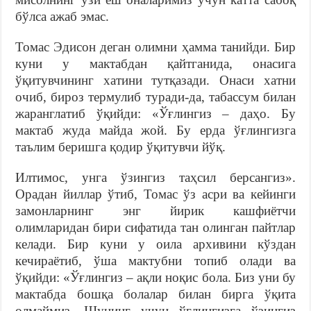
бўлса ажаб эмас.
Томас Эдисон деган олимни ҳамма танийди. Бир
куни у мактабдан қайтганида, онасига
ўқитувчининг хатини тутқазади. Онаси хатни
очиб, бироз термулиб туради-да, табассум билан
жаранглатиб ўқийди: «Ўғлингиз – даҳо. Бу
мактаб жуда майда жой. Бу ерда ўғлингизга
таълим беришга қодир ўқитувчи йўқ.
Илтимос, унга ўзингиз таҳсил берсангиз».
Орадан йиллар ўтиб, Томас ўз асри ва кейинги
замонларнинг энг йирик кашфиётчи
олимларидан бири сифатида тан олинган пайтлар
келади. Бир куни у оила архивини кўздан
кечираётиб, ўша мактубни топиб олади ва
ўқийди: «Ўғлингиз – ақли ноқис бола. Биз уни бу
мактабда бошқа болалар билан бирга ўқита
олмаймиз. Шунинг учун ўғлингизга ўзингиз