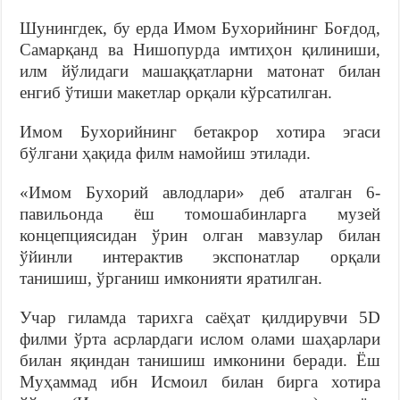
Шунингдек, бу ерда Имом Бухорийнинг Боғдод,
Самарқанд ва Нишопурда имтиҳон қилиниши,
илм йўлидаги машаққатларни матонат билан
енгиб ўтиши макетлар орқали кўрсатилган.
Имом Бухорийнинг бетакрор хотира эгаси
бўлгани ҳақида филм намойиш этилади.
«Имом Бухорий авлодлари» деб аталган 6-
павильонда ёш томошабинларга музей
концепциясидан ўрин олган мавзулар билан
ўйинли интерактив экспонатлар орқали
танишиш, ўрганиш имконияти яратилган.
Учар гиламда тарихга саёҳат қилдирувчи 5D
филми ўрта асрлардаги ислом олами шаҳарлари
билан яқиндан танишиш имконини беради. Ёш
Муҳаммад ибн Исмоил билан бирга хотира