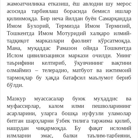
жамоатчиликка етказиш, ёш авлодни шу мерос
асосида тарбиялаш борасида бемисл ишлар
қилинмоқда. Бир неча йилдан буён Самарқандда
Имом Бухорий, Термизда Имом Термизий,
Тошкентда Имом Мотуридий халқаро илмий-
тадқиқот марказлари фаолият кўрсатмоқда.
Мана, муқаддас Рамазон ойида Тошкентда
Ислом цивилизацияси маркази очилди. Унинг
таърифини келтириб, ўқувчининг вақтини
олмаймиз – телерадио, матбуот ва ижтимоий
тармоқлар бу ҳақда батафсил маълумот бериб
бўлди.
Мазкур муассасалар буюк муҳаддис ва
муфассирлар, калом илми пешволарининг
асарларини, уларга бошқа нуфузли уламолар
битган шарҳларни ўзбек тилига таржима қилиб,
нашрдан чиқармоқда. Бу фақат исломий
илмларни эмас, балки таълим-тарбияни,