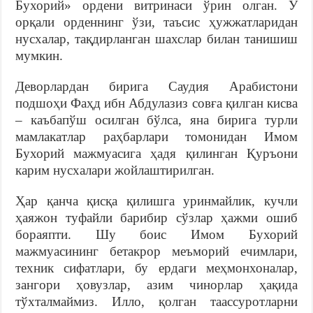
Бухорий» ордени витринаси ўрин олган. У
орқали орденнинг ўзи, таъсис ҳужжатларидан
нусхалар, тақдирланган шахслар билан танишиш
мумкин.
Деворлардан бирига Саудия Арабистони
подшоҳи Фаҳд ибн Абдулазиз совға қилган кисва
– каъбапўш осилган бўлса, яна бирига турли
мамлакатлар раҳбарлари томонидан Имом
Бухорий мажмуасига ҳадя қилинган Қуръони
карим нусхалари жойлаштирилган.
Ҳар қанча қисқа қилишга уринмайлик, кучли
ҳаяжон туфайли барибир сўзлар ҳажми ошиб
бораяпти. Шу боис Имом Бухорий
мажмуасининг бетакрор меъморий ечимлари,
техник сифатлари, бу ердаги меҳмонхоналар,
зангори ҳовузлар, азим чинорлар ҳақида
тўхталмаймиз. Илло, қолган таассуротларни