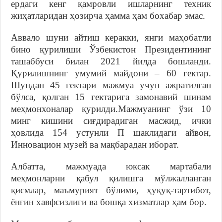
ердаги кенг қамровли ишларнинг техник
жиҳатларидан ҳозирча ҳамма ҳам бохабар эмас.
Аввало шуни айтиш керакки, янги маҳобатли
бино қурилиши Ўзбекистон Президентининг
ташаббуси билан 2021 йилда бошланди.
Қурилишнинг умумий майдони – 60 гектар.
Шундан 45 гектари мажмуа учун ажратилган
бўлса, қолган 15 гектарига замонавий шинам
меҳмонхоналар қурилди.Мажмуанинг ўзи 10
минг кишини сиғдирадиган масжид, ички
ҳовлида 154 устунли П шаклидаги айвон,
Инновацион музей ва мақбарадан иборат.
Албатта, мажмуада юксак мартабали
меҳмонларни қабул қилишга мўлжалланган
қисмлар, маъмурият бўлими, ҳуқуқ-тартибот,
ёнғин хавфсизлиги ва бошқа хизматлар ҳам бор.