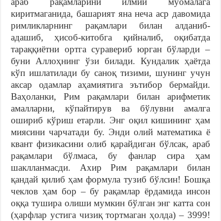
араб рақамларини илмий муомалага
киритмаганида, башарият яна неча аср давомида
римликларнинг рақамлари билан алданиб-
адашиб, ҳисоб-китобга қийналиб, оқибатда
тараққиётни ортга суравериб юрган бўларди –
буни Аллоҳнинг ўзи билади. Кундалик ҳаётда
кўп ишлатилади бу саноқ тизими, шунинг учун
аксар одамлар аҳамиятига эътибор бермайди.
Ваҳоланки, Рим рақамлари билан арифметик
амалларни, кўпайтирув ва бўлувни амалга
ошириб кўриш етарли. Энг оқил кишининг ҳам
миясини чарчатади бу. Энди олий математика ё
квант физикасини олиб қарайдиган бўлсак, араб
рақамлари бўлмаса, бу фанлар сира ҳам
шаклланмасди. Ахир Рим рақамлари билан
қандай қилиб ҳам формула тузиб бўлсин! Бошқа
чеклов ҳам бор – бу рақамлар ёрдамида инсон
оққа тушира олиши мумкин бўлган энг катта сон
(ҳарфлар устига чизиқ тортмаган ҳолда) – 3999!