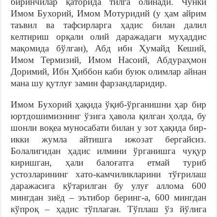
биринчилар қаторида тилга олинади. Чунки
Имом Бухорий, Имом Мотуридий (у ҳам айрим
таъвил ва тафсирларга ҳадис билан далил
келтириш орқали олий даражадаги муҳаддис
мақомида бўлган), Абд ибн Ҳумайд Кеший,
Имом Термизий, Имом Насоий, Абдураҳмон
Доримий, Ибн Ҳиббон каби буюк олимлар айнан
мана шу қутлуғ замин фарзандларидир.
Имом Бухорий ҳақида ўқиб-ўрганишни ҳар бир
юртдошимизнинг ўзига ҳавола қилган ҳолда, бу
шонли воқеа муносабати билан у зот ҳақида бир-
икки жумла айтишга ижозат бергайсиз.
Болалигидан ҳадис илмини ўрганишга чуқур
киришган, ҳали балоғатга етмай туриб
устозларининг хато-камчиликларини тўғрилаш
даражасига кўтарилган бу улуғ аллома 600
мингдан зиёд – эътибор беринг-а, 600 мингдан
кўпроқ – ҳадис тўплаган. Тўплаш ўз йўлига