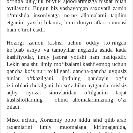
oʻrinda ulugʻlik buyuk ajdodlarimizga nisbat bilan
aytilayotir. Bugun biz yashayotgan saxovatli zamin
oʻtmishda insoniyatga ne-ne allomalarni taqdim
etganini yaxshi bilamiz, buni dunyo afkor ommasi
ham eʼtirof etadi.
Hozirgi zamon kishisi uchun oddiy koʻringan
koʻplab ashyo va tamoyillar negizida aslida katta
kashfiyotlar, ilmiy jasorat yotishi ham haqiqatdir.
Lekin ana shu ilmiy moʻjizalarni kashf etmoq uchun
qancha koʻz nuri toʻkilgani, qancha-qancha uyqusiz
tunlar oʻtkazilgani, ijodning qandayin ogʻir
iztiroblari chekilgani, bir soʻz bilan aytganda, mislsiz
aqliy riyozat sinovlaridan oʻtilganini faqat
kashshoflarning – olimu allomalarimizning oʻzi
biladi.
Misol uchun, Xorazmiy bobo jiddu jahd qilib arab
raqamlarini ilmiy muomalaga kiritmaganida,