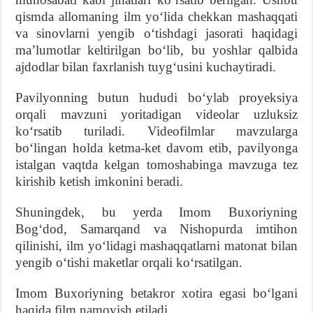
qismda allomaning ilm yoʻlida chekkan mashaqqati
va sinovlarni yengib oʻtishdagi jasorati haqidagi
maʼlumotlar keltirilgan boʻlib, bu yoshlar qalbida
ajdodlar bilan faxrlanish tuygʻusini kuchaytiradi.
Pavilyonning butun hududi boʻylab proyeksiya
orqali mavzuni yoritadigan videolar uzluksiz
koʻrsatib turiladi. Videofilmlar mavzularga
boʻlingan holda ketma-ket davom etib, pavilyonga
istalgan vaqtda kelgan tomoshabinga mavzuga tez
kirishib ketish imkonini beradi.
Shuningdek, bu yerda Imom Buxoriyning
Bogʻdod, Samarqand va Nishopurda imtihon
qilinishi, ilm yoʻlidagi mashaqqatlarni matonat bilan
yengib oʻtishi maketlar orqali koʻrsatilgan.
Imom Buxoriyning betakror xotira egasi boʻlgani
haqida film namoyish etiladi.