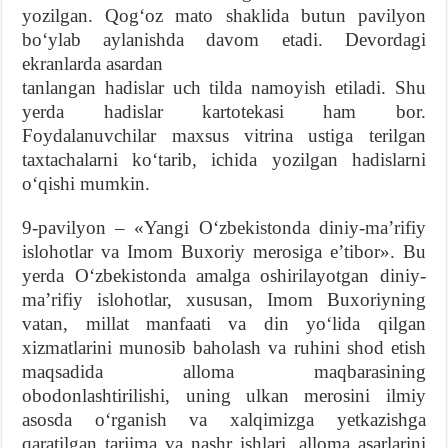
yozilgan. Qogʻoz mato shaklida butun pavilyon
boʻylab aylanishda davom etadi. Devordagi
ekranlarda asardan
tanlangan hadislar uch tilda namoyish etiladi. Shu
yerda hadislar kartotekasi ham bor.
Foydalanuvchilar maxsus vitrina ustiga terilgan
taxtachalarni koʻtarib, ichida yozilgan hadislarni
oʻqishi mumkin.
9-pavilyon – «Yangi Oʻzbekistonda diniy-maʼrifiy
islohotlar va Imom Buxoriy merosiga eʼtibor». Bu
yerda Oʻzbekistonda amalga oshirilayotgan diniy-
maʼrifiy islohotlar, xususan, Imom Buxoriyning
vatan, millat manfaati va din yoʻlida qilgan
xizmatlarini munosib baholash va ruhini shod etish
maqsadida alloma maqbarasining
obodonlashtirilishi, uning ulkan merosini ilmiy
asosda oʻrganish va xalqimizga yetkazishga
qaratilgan tarjima va nashr ishlari, alloma asarlarini