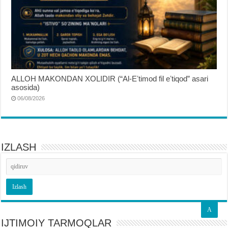
ALLOH MAKONDAN XOLIDIR (“Al-Eʼtimod fil eʼtiqod” asari
asosida)
06/08/2026
IZLASH
A
IJTIMOIY TARMOQLAR