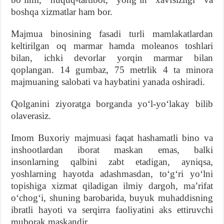
boshqa xizmatlar ham bor.
Majmua binosining fasadi turli mamlakatlardan
keltirilgan oq marmar hamda moleanos toshlari
bilan, ichki devorlar yorqin marmar bilan
qoplangan. 14 gumbaz, 75 metrlik 4 ta minora
majmuaning salobati va haybatini yanada oshiradi.
Qolganini ziyoratga borganda yoʻl-yoʻlakay bilib
olaverasiz.
Imom Buxoriy majmuasi faqat hashamatli bino va
inshootlardan iborat maskan emas, balki
insonlarning qalbini zabt etadigan, ayniqsa,
yoshlarning hayotda adashmasdan, toʻgʻri yoʻlni
topishiga xizmat qiladigan ilmiy dargoh, maʼrifat
oʻchogʻi, shuning barobarida, buyuk muhaddisning
ibratli hayoti va serqirra faoliyatini aks ettiruvchi
muborak maskandir.