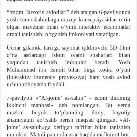
“Imom Buxoriy avlodlari” deb atalgan 6-pavilyonda
yosh tomoshabinlarga muzey konsepsiyasidan oʻrin
olgan mavzular bilan oʻyinli interaktiv eksponatlar
orqali tanishish, oʻrganish imkoniyati yaratilgan.
Uchar gilamda tarixga sayohat qildiruvchi 5D filmi
oʻrta asrlardagi islom olami shaharlari bilan
yaqindan tanishish imkonini beradi. Yosh
Muhammad ibn Ismoil bilan birga xotira oʻyini
(Interaktiv immersiv proyeksiya) ham yosh avlod
uchun nihoyatda foydali.
7-pavilyon «”Al-jomeʼ as-sahih” – islom dinining
ikkinchi manbasi» deb nomlangan. Bu yerda
mazkur buyuk toʻplamning ilmiy, hayotiy
ahamiyatini koʻrsatib berish maqsad qilingan. «Al-
jomeʼ as-sahih»ga berilgan taʼriflar bilan tanishish
mumkin. Matnli pannoda asar haqida maʼlumot bor.