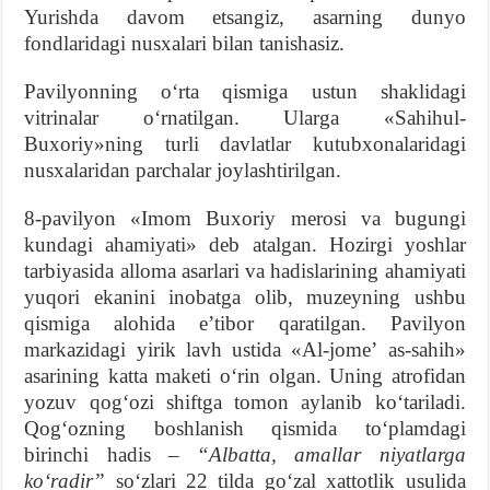
Yurishda davom etsangiz, asarning dunyo
fondlaridagi nusxalari bilan tanishasiz.
Pavilyonning oʻrta qismiga ustun shaklidagi
vitrinalar oʻrnatilgan. Ularga «Sahihul-
Buxoriy»ning turli davlatlar kutubxonalaridagi
nusxalaridan parchalar joylashtirilgan.
8-pavilyon «Imom Buxoriy merosi va bugungi
kundagi ahamiyati» deb atalgan. Hozirgi yoshlar
tarbiyasida alloma asarlari va hadislarining ahamiyati
yuqori ekanini inobatga olib, muzeyning ushbu
qismiga alohida eʼtibor qaratilgan. Pavilyon
markazidagi yirik lavh ustida «Al-jomeʼ as-sahih»
asarining katta maketi oʻrin olgan. Uning atrofidan
yozuv qogʻozi shiftga tomon aylanib koʻtariladi.
Qogʻozning boshlanish qismida toʻplamdagi
birinchi hadis –
“Albatta, amallar niyatlarga
koʻradir”
soʻzlari 22 tilda goʻzal xattotlik usulida