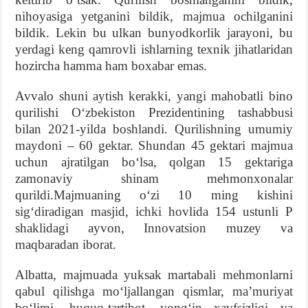
nihoyasiga yetganini bildik, majmua ochilganini
bildik. Lekin bu ulkan bunyodkorlik jarayoni, bu
yerdagi keng qamrovli ishlarning texnik jihatlaridan
hozircha hamma ham boxabar emas.
Avvalo shuni aytish kerakki, yangi mahobatli bino
qurilishi Oʻzbekiston Prezidentining tashabbusi
bilan 2021-yilda boshlandi. Qurilishning umumiy
maydoni – 60 gektar. Shundan 45 gektari majmua
uchun ajratilgan boʻlsa, qolgan 15 gektariga
zamonaviy shinam mehmonxonalar
qurildi.Majmuaning oʻzi 10 ming kishini
sigʻdiradigan masjid, ichki hovlida 154 ustunli P
shaklidagi ayvon, Innovatsion muzey va
maqbaradan iborat.
Albatta, majmuada yuksak martabali mehmonlarni
qabul qilishga moʻljallangan qismlar, maʼmuriyat
boʻlimi, huquq-tartibot, yongʻin xavfsizligi va