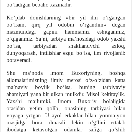
boʻladigan bebaho xazinadir.
Koʻplab donishlarning «bir yil ilm oʻrgangan
boʻlsam, qirq yil odobni oʻrgandim» degan
mazmundagi gapini hammamiz eshitganmiz,
oʻqiganmiz. Yaʼni, tarbiya maʼnosidagi odob yaxshi
boʻlsa, tarbiyadan shakllanuvchi axloq,
dunyoqarash, intilishlar ezgu boʻlsa, ilm rivojlanib
boraveradi.
Shu maʼnoda Imom Buxoriyning, boshqa
allomalarimizning ilmiy merosi oʻz-oʻzidan katta
maʼnaviy boylik boʻlsa, buning tarbiyaviy
ahamiyati yana bir ulkan mulkdir. Misol keltiraylik.
Yaxshi maʼlumki, Imom Buxoriy bolaligida
otasidan yetim qolib, onasining tarbiyasi bilan
voyaga yetgan. U ayol erkaklar bilan yonma-yon
masjidga bora olmasdi, lekin oʻgʻlini ertalab
ibodatga ketayotgan odamlar safiga qoʻshib