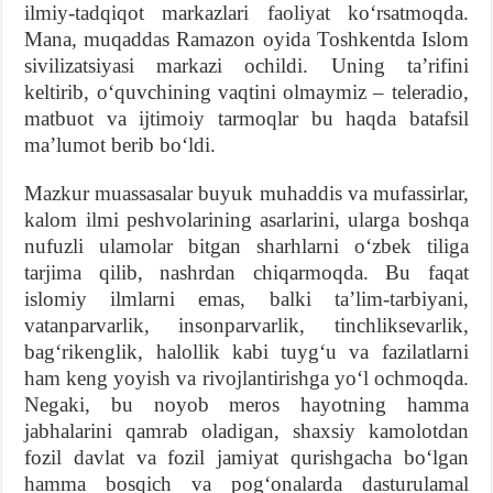
ilmiy-tadqiqot markazlari faoliyat koʻrsatmoqda.
Mana, muqaddas Ramazon oyida Toshkentda Islom
sivilizatsiyasi markazi ochildi. Uning taʼrifini
keltirib, oʻquvchining vaqtini olmaymiz – teleradio,
matbuot va ijtimoiy tarmoqlar bu haqda batafsil
maʼlumot berib boʻldi.
Mazkur muassasalar buyuk muhaddis va mufassirlar,
kalom ilmi peshvolarining asarlarini, ularga boshqa
nufuzli ulamolar bitgan sharhlarni oʻzbek tiliga
tarjima qilib, nashrdan chiqarmoqda. Bu faqat
islomiy ilmlarni emas, balki taʼlim-tarbiyani,
vatanparvarlik, insonparvarlik, tinchliksevarlik,
bagʻrikenglik, halollik kabi tuygʻu va fazilatlarni
ham keng yoyish va rivojlantirishga yoʻl ochmoqda.
Negaki, bu noyob meros hayotning hamma
jabhalarini qamrab oladigan, shaxsiy kamolotdan
fozil davlat va fozil jamiyat qurishgacha boʻlgan
hamma bosqich va pogʻonalarda dasturulamal