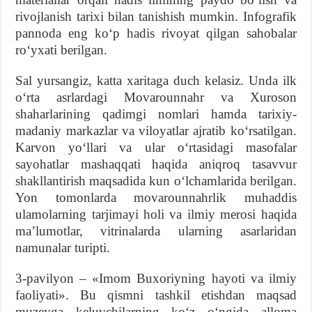
rivojlanish tarixi bilan tanishish mumkin. Infografik
pannoda eng koʻp hadis rivoyat qilgan sahobalar
roʻyxati berilgan.
Sal yursangiz, katta xaritaga duch kelasiz. Unda ilk
oʻrta asrlardagi Movarounnahr va Xuroson
shaharlarining qadimgi nomlari hamda tarixiy-
madaniy markazlar va viloyatlar ajratib koʻrsatilgan.
Karvon yoʻllari va ular oʻrtasidagi masofalar
sayohatlar mashaqqati haqida aniqroq tasavvur
shakllantirish maqsadida kun oʻlchamlarida berilgan.
Yon tomonlarda movarounnahrlik muhaddis
ulamolarning tarjimayi holi va ilmiy merosi haqida
maʼlumotlar, vitrinalarda ularning asarlaridan
namunalar turipti.
3-pavilyon – «Imom Buxoriyning hayoti va ilmiy
faoliyati». Bu qismni tashkil etishdan maqsad
muzeyga keluvchilarning koʻz oʻngida alloma