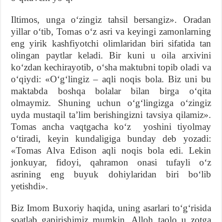
Iltimos, unga oʻzingiz tahsil bersangiz». Oradan
yillar oʻtib, Tomas oʻz asri va keyingi zamonlarning
eng yirik kashfiyotchi olimlaridan biri sifatida tan
olingan paytlar keladi. Bir kuni u oila arxivini
koʻzdan kechirayotib, oʻsha maktubni topib oladi va
oʻqiydi: «Oʻgʻlingiz – aqli noqis bola. Biz uni bu
maktabda boshqa bolalar bilan birga oʻqita
olmaymiz. Shuning uchun oʻgʻlingizga oʻzingiz
uyda mustaqil taʼlim berishingizni tavsiya qilamiz».
Tomas ancha vaqtgacha koʻz yoshini tiyolmay
oʻtiradi, keyin kundaligiga bunday deb yozadi:
«Tomas Alva Edison aqli noqis bola edi. Lekin
jonkuyar, fidoyi, qahramon onasi tufayli oʻz
asrining eng buyuk dohiylaridan biri boʻlib
yetishdi».
Biz Imom Buxoriy haqida, uning asarlari toʻgʻrisida
soatlab gapirishimiz mumkin. Alloh taolo u zotga