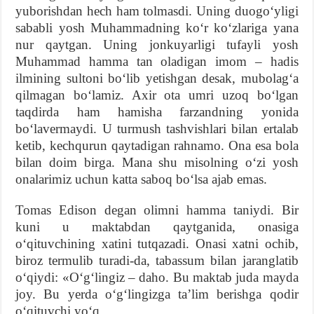
yuborishdan hech ham tolmasdi. Uning duogoʻyligi
sababli yosh Muhammadning koʻr koʻzlariga yana
nur qaytgan. Uning jonkuyarligi tufayli yosh
Muhammad hamma tan oladigan imom – hadis
ilmining sultoni boʻlib yetishgan desak, mubolagʻa
qilmagan boʻlamiz. Axir ota umri uzoq boʻlgan
taqdirda ham hamisha farzandning yonida
boʻlavermaydi. U turmush tashvishlari bilan ertalab
ketib, kechqurun qaytadigan rahnamo. Ona esa bola
bilan doim birga. Mana shu misolning oʻzi yosh
onalarimiz uchun katta saboq boʻlsa ajab emas.
Tomas Edison degan olimni hamma taniydi. Bir
kuni u maktabdan qaytganida, onasiga
oʻqituvchining xatini tutqazadi. Onasi xatni ochib,
biroz termulib turadi-da, tabassum bilan jaranglatib
oʻqiydi: «Oʻgʻlingiz – daho. Bu maktab juda mayda
joy. Bu yerda oʻgʻlingizga taʼlim berishga qodir
oʻqituvchi yoʻq.