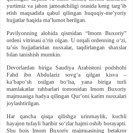
yurtimiz va jahon jamoatchiligi orasida keng targʻib
etish maqsadida qabul qilingan huquqiy-meʼyoriy
hujjatlar haqida maʼlumot berilgan.
Pavilyonning alohida qismidan “Imom Buxoriy”
ordeni vitrinasi oʻrin olgan. U orqali ordenning oʻzi,
taʼsis hujjatlaridan nusxalar, taqdirlangan shaxslar
bilan tanishish mumkin.
Devorlardan biriga Saudiya Arabistoni podshohi
Fahd ibn Abdulaziz sovgʻa qilgan kisva –
kaʼbapoʻsh osilgan boʻlsa, yana biriga turli
mamlakatlar rahbarlari tomonidan Imom Buxoriy
majmuasiga hadya qilingan Qurʼoni karim nusxalari
joylashtirilgan.
Har qancha qisqa qilishga urinmaylik, kuchli
hayajon tufayli baribir soʻzlar hajmi oshib borayapti.
Shu bois Imom Buxoriy majmuasining betakror