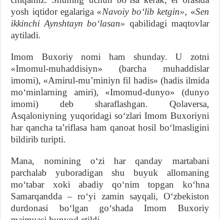
yosh iqtidor egalariga «
Navoiy boʻlib ketgin»
, «
Sen
ikkinchi Aynshtayn boʻlasan»
qabilidagi maqtovlar
aytiladi.
Imom Buxoriy nomi ham shunday. U zotni
«Imomul-muhaddisiyn» (barcha muhaddislar
imomi), «Amirul-muʼminiyn fil hadis» (hadis ilmida
moʻminlarning amiri), «Imomud-dunyo» (dunyo
imomi) deb sharaflashgan. Qolaversa,
Asqaloniyning yuqoridagi soʻzlari Imom Buxoriyni
har qancha taʼriflasa ham qanoat hosil boʻlmasligini
bildirib turipti.
Mana, nomining oʻzi har qanday martabani
parchalab yuboradigan shu buyuk allomaning
moʻtabar xoki abadiy qoʻnim topgan koʻhna
Samarqandda – roʻyi zamin sayqali, Oʻzbekiston
durdonasi boʻlgan goʻshada Imom Buxoriy
majmuasi bunyod etildi.