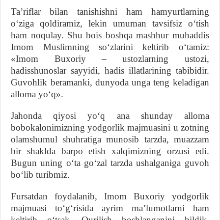
Taʼriflar bilan tanishishni ham hamyurtlarning
oʻziga qoldiramiz, lekin umuman tavsifsiz oʻtish
ham noqulay. Shu bois boshqa mashhur muhaddis
Imom Muslimning soʻzlarini keltirib oʻtamiz:
«Imom Buxoriy – ustozlarning ustozi,
hadisshunoslar sayyidi, hadis illatlarining tabibidir.
Guvohlik beramanki, dunyoda unga teng keladigan
alloma yoʻq».
Jahonda qiyosi yoʻq ana shunday alloma
bobokalonimizning yodgorlik majmuasini u zotning
olamshumul shuhratiga munosib tarzda, muazzam
bir shaklda barpo etish xalqimizning orzusi edi.
Bugun uning oʻta goʻzal tarzda ushalganiga guvoh
boʻlib turibmiz.
Fursatdan foydalanib, Imom Buxoriy yodgorlik
majmuasi toʻgʻrisida ayrim maʼlumotlarni ham
keltirib oʻtsak. Qurilish boshlanganini bildik,