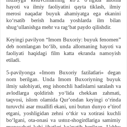
hayoti va ilmiy faoliyatini qayta tiklash, ilmiy
merosi naqadar buyuk ahamiyatga ega ekanini
koʻrsatib berish hamda yoshlarda ilm bilan
shugʻullanishga mehr va ragʻbat paydo qilishdir.
Keyingi pavilyon “Imom Buxoriy: buyuk fenomen”
deb nomlangan boʻlib, unda allomaning hayoti va
faoliyati haqidagi film katta ekranda namoyish
etiladi.
5-pavilyonga «Imom Buxoriy fazilatlari» degan
nom berilgan. Unda Imom Buxoriyning buyuk
ilmiy salohiyati, eng ishonchli hadislarni saralash va
avlodlarga qoldirish yoʻlida chekkan zahmati,
taqvosi, islom olamida Qurʼondan keyingi oʻrinda
turuvchi asar muallifi ekani, uni butun dunyo eʼtirof
etgani, yoshligidan zehni oʻtkir va xotirasi kuchli
boʻlgani, ota-onasi va ustoz-shogirdlariga samimiy
munosabati kabi jihatlari koʻrsatib berilgan. Ushbu