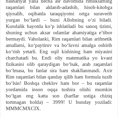
bashariyat yana necha asr davomida rimliklarning
raqamlari bilan aldanib-adashib, hisob-kitobga
qiynalib, oqibatda taraqqiyotni ortga suraverib
yurgan boʻlardi – buni Allohning oʻzi biladi.
Kundalik hayotda koʻp ishlatiladi bu sanoq tizimi,
shuning uchun aksar odamlar ahamiyatiga eʼtibor
bermaydi. Vaholanki, Rim raqamlari bilan arifmetik
amallarni, koʻpaytiruv va boʻluvni amalga oshirib
koʻrish yetarli. Eng oqil kishining ham miyasini
charchatadi bu. Endi oliy matematika yo kvant
fizikasini olib qaraydigan boʻlsak, arab raqamlari
boʻlmasa, bu fanlar sira ham shakllanmasdi. Axir
Rim raqamlari bilan qanday qilib ham formula tuzib
boʻlsin! Boshqa cheklov ham bor – bu raqamlar
yordamida inson oqqa tushira olishi mumkin
boʻlgan eng katta son (harflar ustiga chiziq
tortmagan holda) – 3999! U bunday yoziladi:
MMMCMXCIX.