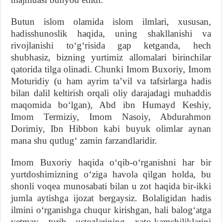
Butun islom olamida islom ilmlari, xususan,
hadisshunoslik haqida, uning shakllanishi va
rivojlanishi toʻgʻrisida gap ketganda, hech
shubhasiz, bizning yurtimiz allomalari birinchilar
qatorida tilga olinadi. Chunki Imom Buxoriy, Imom
Moturidiy (u ham ayrim taʼvil va tafsirlarga hadis
bilan dalil keltirish orqali oliy darajadagi muhaddis
maqomida boʻlgan), Abd ibn Humayd Keshiy,
Imom Termiziy, Imom Nasoiy, Abdurahmon
Dorimiy, Ibn Hibbon kabi buyuk olimlar aynan
mana shu qutlugʻ zamin farzandlaridir.
Imom Buxoriy haqida oʻqib-oʻrganishni har bir
yurtdoshimizning oʻziga havola qilgan holda, bu
shonli voqea munosabati bilan u zot haqida bir-ikki
jumla aytishga ijozat bergaysiz. Bolaligidan hadis
ilmini oʻrganishga chuqur kirishgan, hali balogʻatga
yetmay turib ustozlarining xato-kamchiliklarini