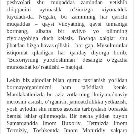
peshvolari shu muqaddas zamindan yetishib
chiqqanini aytmaslik oʻzimizga xiyonatdek
tuyuladi-da. Negaki, bu zaminning har qarichi
muqaddas – qaysi viloyatning qaysi tumaniga
bormang, albatta bir avliyo yo olimning
ziyoratgohiga duch kelasiz. Boshqa xalqlar shu
jihatdan bizga havas qilishi – bor gap. Musulmonlar
istiqomat qiladigan har qanday diyorga borib,
“Buxoriyning yurtdoshiman” desangiz oʻzgacha
munosabat koʻrsatilishi – haqiqat.
Lekin biz ajdodlar bilan quruq faxrlanish yoʻlidan
bormayotganimizni ham taʼkidlash kerak.
Mamlakatimizda bu aziz zotlarning ilmiy-maʼnaviy
merosini asrash, oʻrganish, jamoatchilikka yetkazish,
yosh avlodni shu meros asosida tarbiyalash borasida
bemisl ishlar qilinmoqda. Bir necha yildan buyon
Samarqandda Imom Buxoriy, Termizda Imom
Termiziy, Toshkentda Imom Moturidiy xalqaro