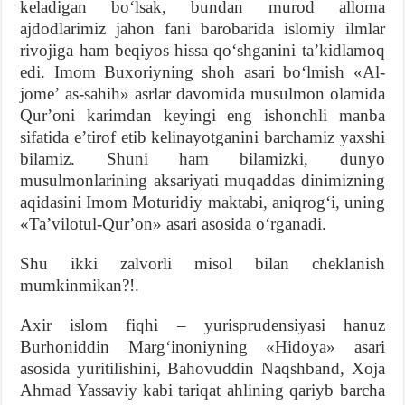
keladigan boʻlsak, bundan murod alloma
ajdodlarimiz jahon fani barobarida islomiy ilmlar
rivojiga ham beqiyos hissa qoʻshganini taʼkidlamoq
edi. Imom Buxoriyning shoh asari boʻlmish «Al-
jomeʼ as-sahih» asrlar davomida musulmon olamida
Qurʼoni karimdan keyingi eng ishonchli manba
sifatida eʼtirof etib kelinayotganini barchamiz yaxshi
bilamiz. Shuni ham bilamizki, dunyo
musulmonlarining aksariyati muqaddas dinimizning
aqidasini Imom Moturidiy maktabi, aniqrogʻi, uning
«Taʼvilotul-Qurʼon» asari asosida oʻrganadi.
Shu ikki zalvorli misol bilan cheklanish
mumkinmikan?!.
Axir islom fiqhi – yurisprudensiyasi hanuz
Burhoniddin Margʻinoniyning «Hidoya» asari
asosida yuritilishini, Bahovuddin Naqshband, Xoja
Ahmad Yassaviy kabi tariqat ahlining qariyb barcha