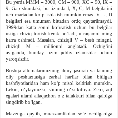
Bu yerda MMM – 3000, CM – 900, XC – 90, IX –
9. Gap shundaki, bu tizimda I, X, C, M belgilarini
uch martadan koʻp ishlatish mumkin emas. V, L, D
belgilari esa umuman bittadan ortiq qaytarilmaydi.
3999dan katta sonni koʻrsatish uchun bu belgilar
ustiga chiziq tortish kerak boʻladi, u raqamni ming
karra oshiradi. Masalan, chiziqli V – besh mingni,
chiziqli M – millionni anglatadi. Ochigʻini
aytganda, bunday tizim jiddiy izlanishlar uchun
yaroqsizdir.
Boshqa allomalarimizning ilmiy jasorati va fanning
oliy peshtaxtasiga zarhal harflar bilan bitilgan
kashfiyotlaridan ham koʻp misol keltirish mumkin.
Lekin, oʻylaymizki, shuning oʻzi kifoya. Zero, aql
egalari ularni allaqachon oʻz tafakkuri bilan qalbiga
singdirib boʻlgan.
Mavzuga qaytib, muazzamlikdan soʻz ochilganiga