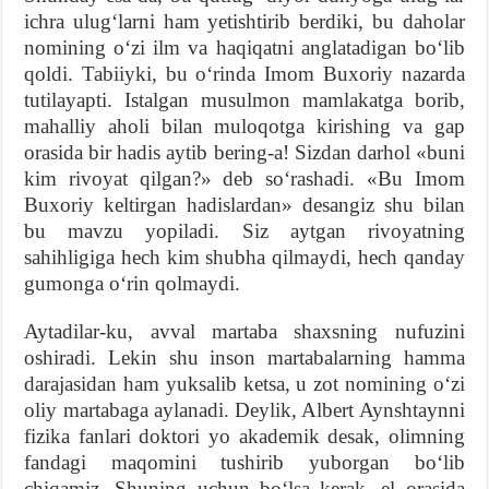
ichra ulugʻlarni ham yetishtirib berdiki, bu daholar
nomining oʻzi ilm va haqiqatni anglatadigan boʻlib
qoldi. Tabiiyki, bu oʻrinda Imom Buxoriy nazarda
tutilayapti. Istalgan musulmon mamlakatga borib,
mahalliy aholi bilan muloqotga kirishing va gap
orasida bir hadis aytib bering-a! Sizdan darhol «buni
kim rivoyat qilgan?» deb soʻrashadi. «Bu Imom
Buxoriy keltirgan hadislardan» desangiz shu bilan
bu mavzu yopiladi. Siz aytgan rivoyatning
sahihligiga hech kim shubha qilmaydi, hech qanday
gumonga oʻrin qolmaydi.
Aytadilar-ku, avval martaba shaxsning nufuzini
oshiradi. Lekin shu inson martabalarning hamma
darajasidan ham yuksalib ketsa, u zot nomining oʻzi
oliy martabaga aylanadi. Deylik, Albert Aynshtaynni
fizika fanlari doktori yo akademik desak, olimning
fandagi maqomini tushirib yuborgan boʻlib
chiqamiz. Shuning uchun boʻlsa kerak, el orasida