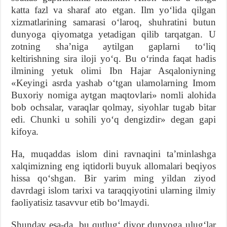
katta fazl va sharaf ato etgan. Ilm yoʻlida qilgan
xizmatlarining samarasi oʻlaroq, shuhratini butun
dunyoga qiyomatga yetadigan qilib tarqatgan. U
zotning shaʼniga aytilgan gaplarni toʻliq
keltirishning sira iloji yoʻq. Bu oʻrinda faqat hadis
ilmining yetuk olimi Ibn Hajar Asqaloniyning
«Keyingi asrda yashab oʻtgan ulamolarning Imom
Buxoriy nomiga aytgan maqtovlari» nomli alohida
bob ochsalar, varaqlar qolmay, siyohlar tugab bitar
edi. Chunki u sohili yoʻq dengizdir» degan gapi
kifoya.
Ha, muqaddas islom dini ravnaqini taʼminlashga
xalqimizning eng iqtidorli buyuk allomalari beqiyos
hissa qoʻshgan. Bir yarim ming yildan ziyod
davrdagi islom tarixi va taraqqiyotini ularning ilmiy
faoliyatisiz tasavvur etib boʻlmaydi.
Shunday esa-da, bu qutlugʻ diyor dunyoga ulugʻlar