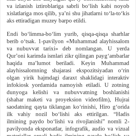
va izlanish iztiroblariga sabrli boʻlish kabi noyob
xislatlariga mos qilib, yaʼni shu jihatlarni toʻla-toʻkis
aks ettiradigan muzey barpo etildi.
Endi boʻlimma-boʻlim yurib, qisqa-qisqa sharhlar
berib oʻtsak. 1-pavilyon «Muhammad alayhissalom
va nubuvvat tarixi» deb nomlangan. U yerda
Qurʼoni karimda ismlari zikr qilingan paygʻambarlar
haqida maʼlumot beriladi. Keyin Muhammad
alayhissalomning shajarasi ekspozitsiyadan oʻrin
olgan yirik hajmdagi daraxt shaklidagi interaktiv
infokiosk yordamida namoyish etiladi. U zotning
dunyoga kelishi va nubuvvatning boshlanishi
(shahar maketi va proyeksion videofilm), Hujrai
saodatning qayta tiklangan koʻrinishi, Hiro gʻorida
ilk vahiy nozil boʻlishi aks ettirilgan. “Hadis
ilmining paydo boʻlishi va rivojlanishi” nomli 2-
pavilyonda eksponatlar, infografik, audio va vizual
materiallar orqali hadis ilmining paydo boʻlish va