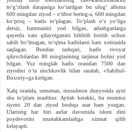
toʻgʻrilash darajasiga koʻtarilgan bu ulugʻ alloma
600 mingdan ziyod – eʼtibor bering-a, 600 mingdan
koʻproq – hadis toʻplagan. Toʻplash oʻz yoʻliga
dersiz, hammasini yod bilgan, adashganlarga
qayerda xato qilayotganini bildirib borish uchun
sahih boʻlmagan, toʻqima hadislarni ham xotirasida
saqlagan. Bundan tashqari, hadis rivoyat
qiluvchilardan 80 mingtasining tarjimai holini yod
bilgan. Yuz minglab hadis orasidan 7500 dan
ziyodini oʻta sinchkovlik bilan saralab, «Sahihul-
Buxoriy»ga kiritgan.
Xalq orasida, umuman, musulmon dunyosida ayni
shu toʻplam mashhur. Aytish kerakki, bu mumtoz
siymo 20 dan ziyod boshqa asar ham yozgan.
Ularning har biri asrlar davomida islom dini
poydevorini mustahkamlashga xizmat qilib
kelayapti.