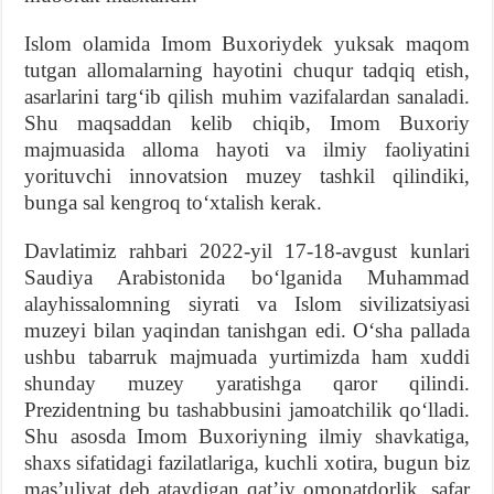
Islom olamida Imom Buxoriydek yuksak maqom
tutgan allomalarning hayotini chuqur tadqiq etish,
asarlarini targʻib qilish muhim vazifalardan sanaladi.
Shu maqsaddan kelib chiqib, Imom Buxoriy
majmuasida alloma hayoti va ilmiy faoliyatini
yorituvchi innovatsion muzey tashkil qilindiki,
bunga sal kengroq toʻxtalish kerak.
Davlatimiz rahbari 2022-yil 17-18-avgust kunlari
Saudiya Arabistonida boʻlganida Muhammad
alayhissalomning siyrati va Islom sivilizatsiyasi
muzeyi bilan yaqindan tanishgan edi. Oʻsha pallada
ushbu tabarruk majmuada yurtimizda ham xuddi
shunday muzey yaratishga qaror qilindi.
Prezidentning bu tashabbusini jamoatchilik qoʻlladi.
Shu asosda Imom Buxoriyning ilmiy shavkatiga,
shaxs sifatidagi fazilatlariga, kuchli xotira, bugun biz
masʼuliyat deb ataydigan qatʼiy omonatdorlik, safar