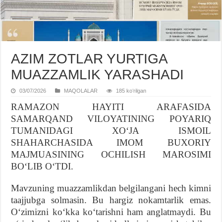
AZIM ZOTLAR YURTIGA
MUAZZAMLIK YARASHADI
03/07/2026
MAQOLALAR
185 koʻrilgan
RAMAZON HAYITI ARAFASIDA
SAMARQAND VILOYATINING POYARIQ
TUMANIDAGI XOʻJA ISMOIL
SHAHARCHASIDA IMOM BUXORIY
MAJMUASINING OCHILISH MAROSIMI
BOʻLIB OʻTDI.
Mavzuning muazzamlikdan belgilangani hech kimni
taajjubga solmasin. Bu hargiz nokamtarlik emas.
Oʻzimizni koʻkka koʻtarishni ham anglatmaydi. Bu