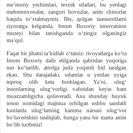
meʼmoriy yechimlari, texnik sifatlari, bu yerdagi
mehmonxonalar, zangori hovuzlar, azim chinorlar
haqida toʻxtalmaymiz. Illo, qolgan taassurotlarni
ziyoratga kelganda, Imom Buxoriy innovatsion
muzeyi bilan tanishganda oʻzingiz olganingiz
maʼqul.
Faqat bir jihatni taʼkidlab oʻtamiz: rivoyatlarga koʻra
Imom Buxoriy dafn etilganda qabridan yuqoriga
nur koʻtarilib, atrofga juda yoqimli hid taralgan
ekan. Shu darajadaki, odamlar u yerdan uyiga
tuproq olib keta boshlagan. Yaʼni, ulugʻ
insonlarning ulugʻvorligi vafotidan keyin ham
muazzamligicha qolaveradi. Ana shunday buyuk
inson nomidagi majmua ochilgan ushbu saodatli
kunlarda ulugʻlarning hamma narsasi ulugʻvor
boʻlaverishini tasdiqlab, bunga yana bir marta amin
boʻlib turibmiz!