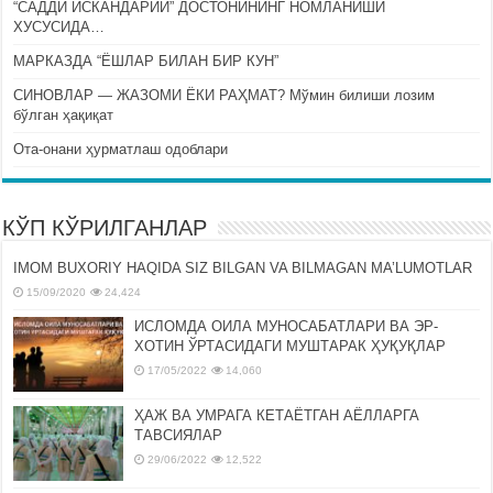
“САДДИ ИСКАНДАРИЙ” ДОСТОНИНИНГ НОМЛАНИШИ
ХУСУСИДА…
МАРКАЗДА “ЁШЛАР БИЛАН БИР КУН”
СИНОВЛАР — ЖАЗОМИ ЁКИ РАҲМАТ? Мўмин билиши лозим
бўлган ҳақиқат
Ота-онани ҳурматлаш одоблари
КЎП КЎРИЛГАНЛАР
IMOM BUXORIY HAQIDA SIZ BILGAN VA BILMAGAN MA’LUMOTLAR
15/09/2020
24,424
ИСЛОМДА ОИЛА МУНОСАБАТЛАРИ ВА ЭР-
ХОТИН ЎРТАСИДАГИ МУШТАРАК ҲУҚУҚЛАР
17/05/2022
14,060
ҲАЖ ВА УМРАГА КЕТАЁТГАН АЁЛЛАРГА
ТАВСИЯЛАР
29/06/2022
12,522