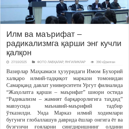
Илм ва маърифат –
радикализмга қарши энг кучли
қалқон
27/10/2025
ФОТО ЛАВҲАЛАР
,
ЯНГИЛИКЛАР
390 кўрилган
Вазирлар Маҳкамаси ҳузуридаги Имом Бухорий
халқаро илмий-тадқиқот маркази томонидан
Самарқанд давлат университети Ургут филиалида
“Жаҳолатга қарши – маърифат” шиори остида
“Радикализм – жамият барқарорлигига таҳдид”
мавзусида маънавий-маърифий тадбир
ўтказилди. Унда Марказ илмий ходимлари
бугунги глобаллашув даврида ёшлар онгига ёт ва
бузғунчи ғояларни сингдиришнинг олдини