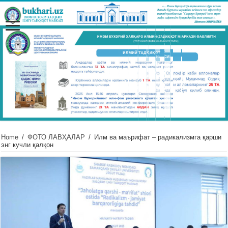
Home
/
ФОТО ЛАВҲАЛАР
/
Илм ва маърифат – радикализмга қарши
энг кучли қалқон