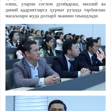
олиш, уларни соғлом дунёқараш, миллий ва
диний қадриятларга ҳурмат руҳида тарбиялаш
масалалари жуда долзарб эканини таъкидлади.