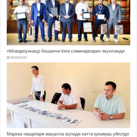
«Мовароуннаҳр бешинчи ёзги семинарлари» якунланди
05/08/2026
Марказ нашрлари маҳалла аҳлида катта қизиқиш уйғотди