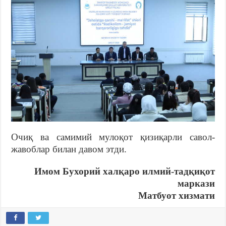
Очиқ ва самимий мулоқот қизиқарли савол-
жавоблар билан давом этди.
Имом Бухорий халқаро илмий-тадқиқот
маркази
Матбуот хизмати