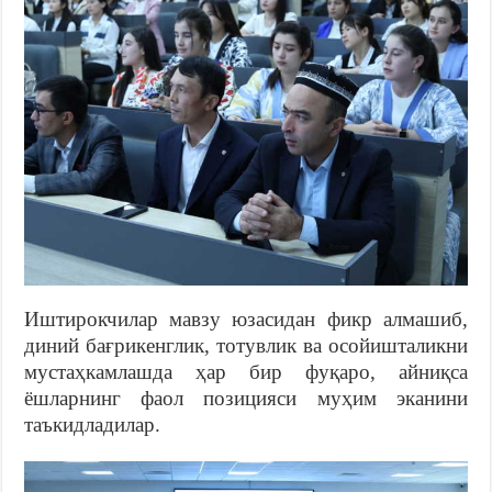
Иштирокчилар мавзу юзасидан фикр алмашиб,
диний бағрикенглик, тотувлик ва осойишталикни
мустаҳкамлашда ҳар бир фуқаро, айниқса
ёшларнинг фаол позицияси муҳим эканини
таъкидладилар.