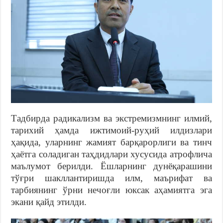
Тадбирда радикализм ва экстремизмнинг илмий,
тарихий ҳамда ижтимоий-руҳий илдизлари
ҳақида, уларнинг жамият барқарорлиги ва тинч
ҳаётга соладиган таҳдидлари хусусида атрофлича
маълумот берилди. Ёшларнинг дунёқарашини
тўғри шакллантиришда илм, маърифат ва
тарбиянинг ўрни нечоғли юксак аҳамиятга эга
экани қайд этилди.