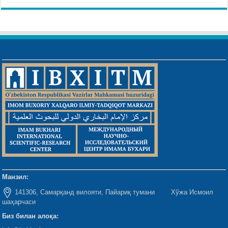
Манзил:
141306, Самарқанд вилояти, Пайариқ тумани Хўжа Исмоил
шаҳарчаси
Биз билан алоқа: