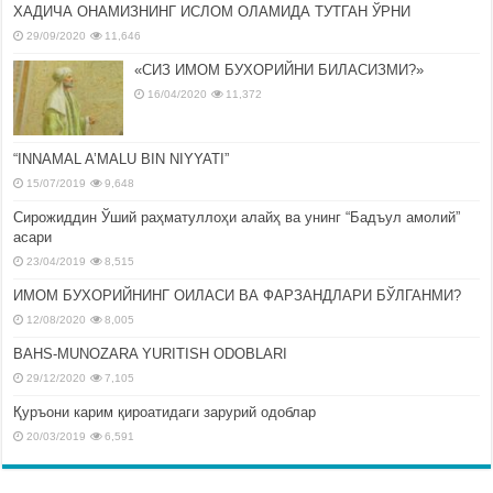
ХАДИЧА ОНАМИЗНИНГ ИСЛОМ ОЛАМИДА ТУТГАН ЎРНИ
29/09/2020
11,646
«СИЗ ИМОМ БУХОРИЙНИ БИЛАСИЗМИ?»
16/04/2020
11,372
“INNAMAL A’MALU BIN NIYYATI”
15/07/2019
9,648
Сирожиддин Ўший раҳматуллоҳи алайҳ ва унинг “Бадъул амолий”
асари
23/04/2019
8,515
ИМОМ БУХОРИЙНИНГ ОИЛАСИ ВА ФАРЗАНДЛАРИ БЎЛГАНМИ?
12/08/2020
8,005
BAHS-MUNOZARA YURITISH ODOBLARI
29/12/2020
7,105
Қуръони карим қироатидаги зарурий одоблар
20/03/2019
6,591