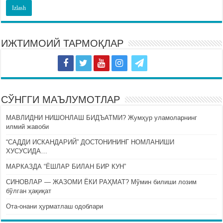
ИЖТИМОИЙ ТАРМОҚЛАР
СЎНГГИ МАЪЛУМОТЛАР
МАВЛИДНИ НИШОНЛАШ БИДЪАТМИ? Жумҳур уламоларнинг
илмий жавоби
“САДДИ ИСКАНДАРИЙ” ДОСТОНИНИНГ НОМЛАНИШИ
ХУСУСИДА…
МАРКАЗДА “ЁШЛАР БИЛАН БИР КУН”
СИНОВЛАР — ЖАЗОМИ ЁКИ РАҲМАТ? Мўмин билиши лозим
бўлган ҳақиқат
Ота-онани ҳурматлаш одоблари