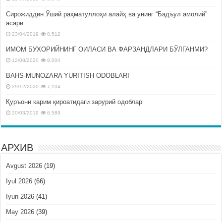
Сирожиддин Ўший раҳматуллоҳи алайҳ ва унинг “Бадъул амолий”
асари
23/04/2019
8,512
ИМОМ БУХОРИЙНИНГ ОИЛАСИ ВА ФАРЗАНДЛАРИ БЎЛГАНМИ?
12/08/2020
8,004
BAHS-MUNOZARA YURITISH ODOBLARI
29/12/2020
7,104
Қуръони карим қироатидаги зарурий одоблар
20/03/2019
6,589
АРХИВ
Avgust 2026
(19)
Iyul 2026
(66)
Iyun 2026
(41)
May 2026
(39)