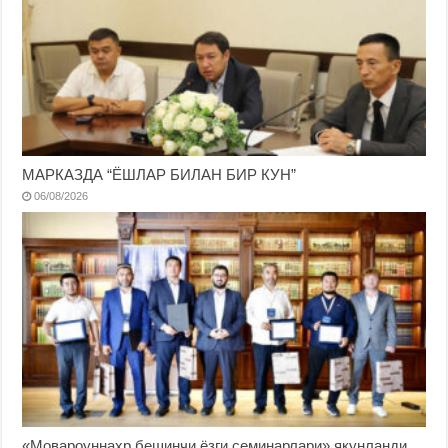
МАРКАЗДА “ЁШЛАР БИЛАН БИР КУН”
06/08/2026
«Мовароуннаҳр бешинчи ёзги семинарлари» якунланди