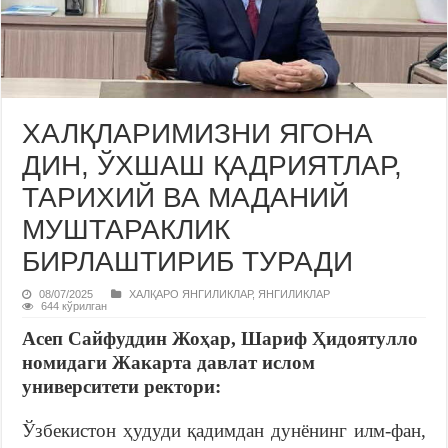
ХАЛҚЛАРИМИЗНИ ЯГОНА
ДИН, ЎХШАШ ҚАДРИЯТЛАР,
ТАРИХИЙ ВА МАДАНИЙ
МУШТАРАКЛИК
БИРЛАШТИРИБ ТУРАДИ
08/07/2025
ХАЛҚАРО ЯНГИЛИКЛАР
,
ЯНГИЛИКЛАР
644 кўрилган
Асеп Сайфуддин Жоҳар, Шариф Ҳидоятулло
номидаги Жакарта давлат ислом
университети ректори:
Ўзбекистон ҳудуди қадимдан дунёнинг илм-фан,