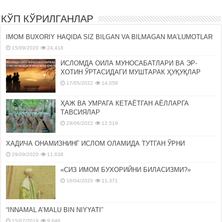
КЎП КЎРИЛГАНЛАР
IMOM BUXORIY HAQIDA SIZ BILGAN VA BILMAGAN MA’LUMOTLAR
15/09/2020
24,418
ИСЛОМДА ОИЛА МУНОСАБАТЛАРИ ВА ЭР-
ХОТИН ЎРТАСИДАГИ МУШТАРАК ҲУҚУҚЛАР
17/05/2022
14,058
ҲАЖ ВА УМРАГА КЕТАЁТГАН АЁЛЛАРГА
ТАВСИЯЛАР
29/06/2022
12,519
ХАДИЧА ОНАМИЗНИНГ ИСЛОМ ОЛАМИДА ТУТГАН ЎРНИ
29/09/2020
11,638
«СИЗ ИМОМ БУХОРИЙНИ БИЛАСИЗМИ?»
16/04/2020
11,371
“INNAMAL A’MALU BIN NIYYATI”
15/07/2019
9,646