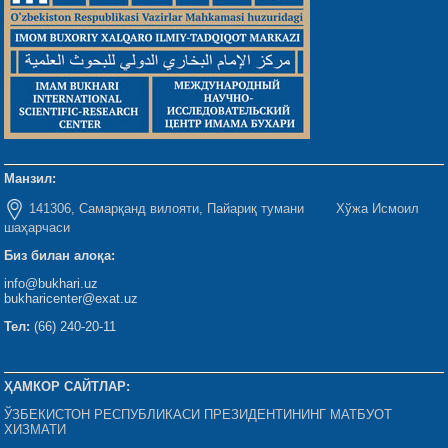
Манзил:
141306, Самарқанд вилояти, Пайариқ тумани Хўжа Исмоил
шаҳарчаси
Биз билан алоқа:
info@bukhari.uz
bukharicenter@exat.uz
Тел:
(66) 240-20-11
ҲАМКОР САЙТЛАР:
ЎЗБЕКИСТОН РЕСПУБЛИКАСИ ПРЕЗИДЕНТИНИНГ МАТБУОТ
ХИЗМАТИ