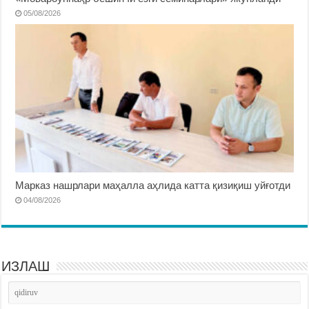
05/08/2026
Марказ нашрлари маҳалла аҳлида катта қизиқиш уйғотди
04/08/2026
ИЗЛАШ