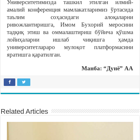
Университетимизда ташкил этилган илмий-
амалий конференция мамлакатларимиз ўртасида
таълим соҳасидаги алоқаларни
ривожлантиришга, Имом Бухорий меросини
тадқиқ этиш ва оммалаштириш бўйича қўшма
лойиҳаларни ишлаб чиқишга ҳамда
университетлараро мулоқот платформасини
яратишга қаратилган.
Манба: “Дунё
” АА
Related Articles