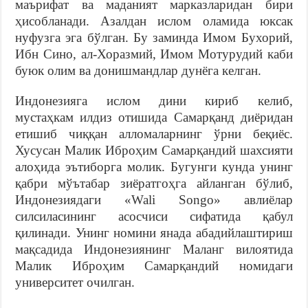
маърифат ва маданият марказларидан бири
ҳисобланади. Азалдан ислом оламида юксак
нуфузга эга бўлган. Бу заминда Имом Бухорий,
Ибн Сино, ал-Хоразмий, Имом Мотурудий каби
буюк олим ва донишмандлар дунёга келган.
Индонезияга ислом дини кириб келиб,
мустаҳкам илдиз отишида Самарқанд диёридан
етишиб чиққан алломаларнинг ўрни беқиёс.
Хусусан Малик Иброҳим Самарқандий шахсияти
алоҳида эътиборга молик. Бугунги кунда унинг
қабри мўътабар зиёратгоҳга айланган бўлиб,
Индонезиядаги «Wali Songo» авлиёлар
силсиласининг асосчиси сифатида қабул
қилинади. Унинг номини янада абадийлаштириш
мақсадида Индонезиянинг Маланг вилоятида
Малик Иброҳим Самарқандий номидаги
университет очилган.