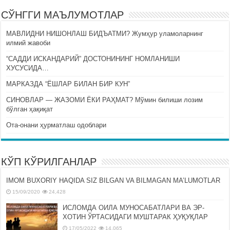
СЎНГГИ МАЪЛУМОТЛАР
МАВЛИДНИ НИШОНЛАШ БИДЪАТМИ? Жумҳур уламоларнинг
илмий жавоби
“САДДИ ИСКАНДАРИЙ” ДОСТОНИНИНГ НОМЛАНИШИ
ХУСУСИДА…
МАРКАЗДА “ЁШЛАР БИЛАН БИР КУН”
СИНОВЛАР — ЖАЗОМИ ЁКИ РАҲМАТ? Мўмин билиши лозим
бўлган ҳақиқат
Ота-онани ҳурматлаш одоблари
КЎП КЎРИЛГАНЛАР
IMOM BUXORIY HAQIDA SIZ BILGAN VA BILMAGAN MA’LUMOTLAR
15/09/2020
24,428
ИСЛОМДА ОИЛА МУНОСАБАТЛАРИ ВА ЭР-
ХОТИН ЎРТАСИДАГИ МУШТАРАК ҲУҚУҚЛАР
17/05/2022
14,065