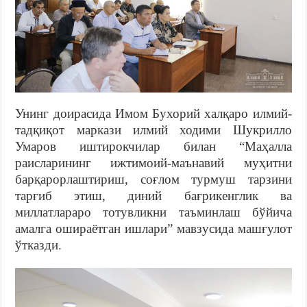
Унинг доирасида Имом Бухорий халқаро илмий-
тадқиқот маркази илмий ходими Шукрилло
Умаров иштирокчилар билан “Маҳалла
раисларининг ижтимоий-маънавий муҳитни
барқарорлаштириш, соғлом турмуш тарзини
тарғиб этиш, диний бағрикенглик ва
миллатлараро тотувликни таъминлаш бўйича
амалга ошираётган ишлари” мавзусида машғулот
ўтказди.