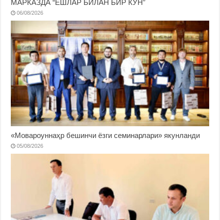
МАРКАЗДА “ЁШЛАР БИЛАН БИР КУН”
06/08/2026
«Мовароуннаҳр бешинчи ёзги семинарлари» якунланди
05/08/2026