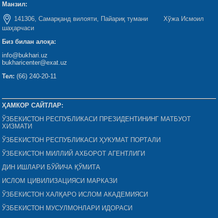
Манзил:
141306, Самарқанд вилояти, Пайариқ тумани Хўжа Исмоил
шаҳарчаси
Биз билан алоқа:
info@bukhari.uz
bukharicenter@exat.uz
Тел:
(66) 240-20-11
ҲАМКОР САЙТЛАР:
ЎЗБЕКИСТОН РЕСПУБЛИКАСИ ПРЕЗИДЕНТИНИНГ МАТБУОТ
ХИЗМАТИ
ЎЗБЕКИСТОН РЕСПУБЛИКАСИ ҲУКУМАТ ПОРТАЛИ
ЎЗБЕКИСТОН МИЛЛИЙ АХБОРОТ АГЕНТЛИГИ
ДИН ИШЛАРИ БЎЙИЧА ҚЎМИТА
ИСЛОМ ЦИВИЛИЗАЦИЯСИ МАРКАЗИ
ЎЗБЕКИСТОН ХАЛҚАРО ИСЛОМ АКАДЕМИЯСИ
ЎЗБЕКИСТОН МУСУЛМОНЛАРИ ИДОРАСИ