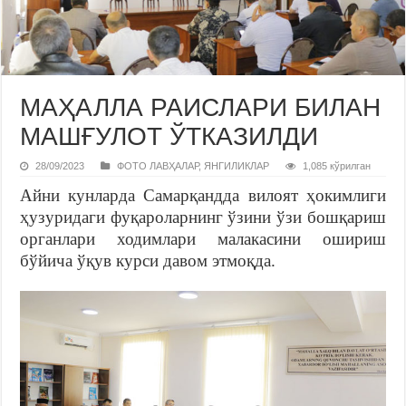
МАҲАЛЛА РАИСЛАРИ БИЛАН
МАШҒУЛОТ ЎТКАЗИЛДИ
28/09/2023
ФОТО ЛАВҲАЛАР
,
ЯНГИЛИКЛАР
1,085 кўрилган
Айни кунларда Самарқандда вилоят ҳокимлиги
ҳузуридаги фуқароларнинг ўзини ўзи бошқариш
органлари ходимлари малакасини ошириш
бўйича ўқув курси давом этмоқда.