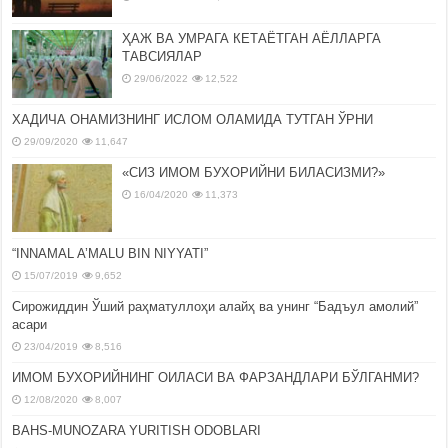
ҲАЖ ВА УМРАГА КЕТАЁТГАН АЁЛЛАРГА
ТАВСИЯЛАР
29/06/2022
12,522
ХАДИЧА ОНАМИЗНИНГ ИСЛОМ ОЛАМИДА ТУТГАН ЎРНИ
29/09/2020
11,647
«СИЗ ИМОМ БУХОРИЙНИ БИЛАСИЗМИ?»
16/04/2020
11,373
“INNAMAL A’MALU BIN NIYYATI”
15/07/2019
9,652
Сирожиддин Ўший раҳматуллоҳи алайҳ ва унинг “Бадъул амолий”
асари
23/04/2019
8,516
ИМОМ БУХОРИЙНИНГ ОИЛАСИ ВА ФАРЗАНДЛАРИ БЎЛГАНМИ?
12/08/2020
8,007
BAHS-MUNOZARA YURITISH ODOBLARI