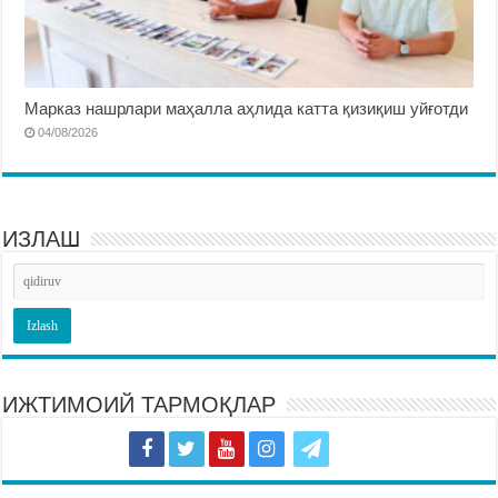
Марказ нашрлари маҳалла аҳлида катта қизиқиш уйғотди
04/08/2026
ИЗЛАШ
ИЖТИМОИЙ ТАРМОҚЛАР