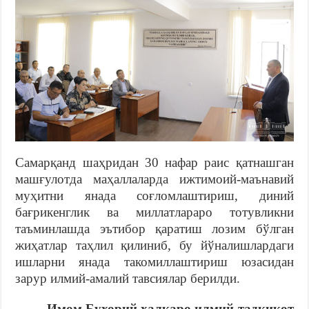
Самарқанд шаҳридан 30 нафар раис қатнашган
машғулотда маҳаллаларда ижтимоий-маънавий
муҳитни янада соғломлаштириш, диний
бағрикенглик ва миллатлараро тотувликни
таъминлашда эътибор қаратиш лозим бўлган
жиҳатлар таҳлил қилиниб, бу йўналишлардаги
ишларни янада такомиллаштириш юзасидан
зарур илмий-амалий тавсиялар берилди.
Имом Бухорий халқаро илмий-тадқиқот